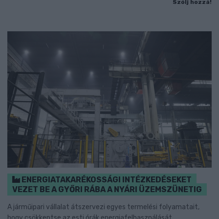
Szólj hozzá!
ENERGIATAKARÉKOSSÁGI INTÉZKEDÉSEKET
VEZET BE A GYŐRI RÁBA A NYÁRI ÜZEMSZÜNETIG
A járműipari vállalat átszervezi egyes termelési folyamatait,
hogy csökkentse az esti órák energiafelhasználását.