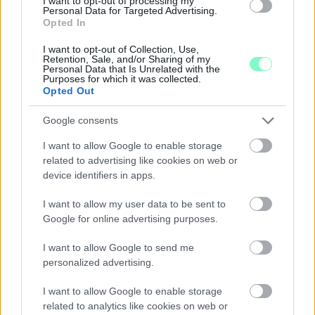
I want to opt-out of processing my
Personal Data for Targeted Advertising.
Opted In
I want to opt-out of Collection, Use,
Retention, Sale, and/or Sharing of my
Personal Data that Is Unrelated with the
Purposes for which it was collected.
Opted Out
Google consents
KÁNIKULA-AKTUÁL: MEGHOSSZABBÍTOTTÁK A
HŐSÉGRIASZTÁST, A KÖVETKEZŐ 48 ÓRA LEHET A
I want to allow Google to enable storage
LEGKRITIKUSABB AZ ENERGIAELLÁTÁS
related to advertising like cookies on web or
SZEMPONTJÁBÓL, DE AZ UTOLSÓ PAKSI TURBINA
device identifiers in apps.
EGYELŐRE KITART
I want to allow my user data to be sent to
A Védelmi Munkacsoport szerint egyelőre stabil az ország
Google for online advertising purposes.
villamosenergia-rendszere, de továbbra is takarékosságra kérik
a lakosságot és a nagyfogyasztókat.
I want to allow Google to send me
personalized advertising.
Szólj hozzá!
I want to allow Google to enable storage
related to analytics like cookies on web or