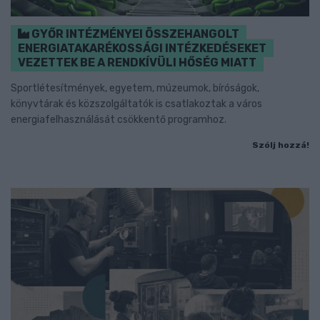
GYŐR INTÉZMÉNYEI ÖSSZEHANGOLT
ENERGIATAKARÉKOSSÁGI INTÉZKEDÉSEKET
VEZETTEK BE A RENDKÍVÜLI HŐSÉG MIATT
Sportlétesítmények, egyetem, múzeumok, bíróságok,
könyvtárak és közszolgáltatók is csatlakoztak a város
energiafelhasználását csökkentő programhoz.
Szólj hozzá!