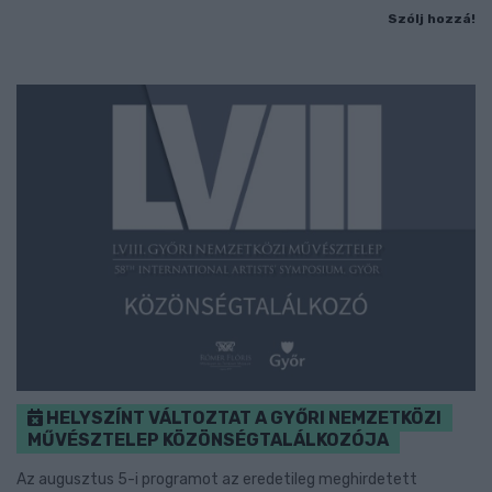
Szólj hozzá!
HELYSZÍNT VÁLTOZTAT A GYŐRI NEMZETKÖZI
MŰVÉSZTELEP KÖZÖNSÉGTALÁLKOZÓJA
Az augusztus 5-i programot az eredetileg meghirdetett