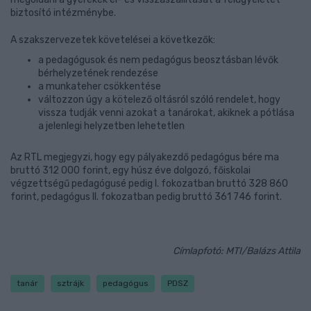
biztosító intézménybe.
A szakszervezetek követelései a következők:
a pedagógusok és nem pedagógus beosztásban lévők
bérhelyzetének rendezése
a munkateher csökkentése
változzon úgy a kötelező oltásról szóló rendelet, hogy
vissza tudják venni azokat a tanárokat, akiknek a pótlása
a jelenlegi helyzetben lehetetlen
Az RTL megjegyzi, hogy egy pályakezdő pedagógus bére ma
bruttó 312 000 forint, egy húsz éve dolgozó, főiskolai
végzettségű pedagógusé pedig I. fokozatban bruttó 328 860
forint, pedagógus II. fokozatban pedig bruttó 361 746 forint.
Címlapfotó: MTI/Balázs Attila
tanár
sztrájk
pedagógus
PDSZ