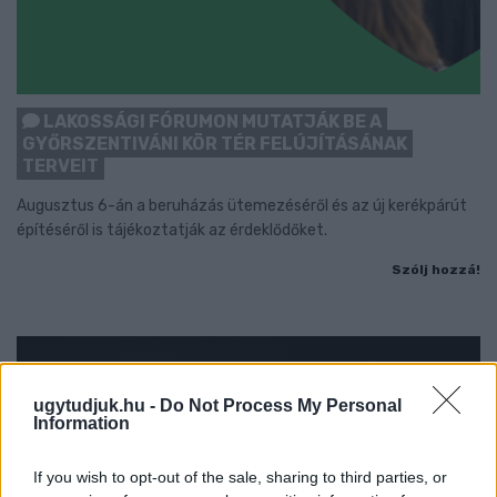
LAKOSSÁGI FÓRUMON MUTATJÁK BE A
GYŐRSZENTIVÁNI KÖR TÉR FELÚJÍTÁSÁNAK
TERVEIT
Augusztus 6-án a beruházás ütemezéséről és az új kerékpárút
építéséről is tájékoztatják az érdeklődőket.
Szólj hozzá!
ugytudjuk.hu -
Do Not Process My Personal
Information
If you wish to opt-out of the sale, sharing to third parties, or