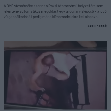
A BME vízmérnöke szerint a Paksi Atomerőmű helyzetére sem
jelentene automatikus megoldást egy új dunai vízlépcső - a jövő
vízgazdálkodását pedig már a klímamodellekre kell alapozni.
Szólj hozzá!