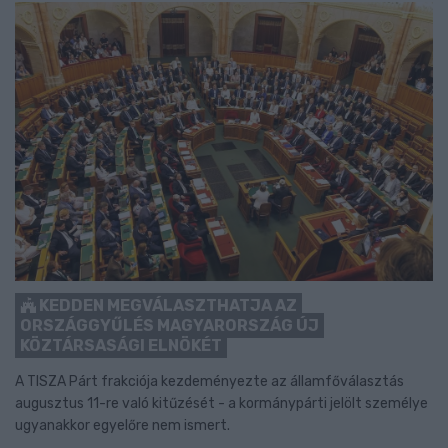
KEDDEN MEGVÁLASZTHATJA AZ
ORSZÁGGYŰLÉS MAGYARORSZÁG ÚJ
KÖZTÁRSASÁGI ELNÖKÉT
A TISZA Párt frakciója kezdeményezte az államfőválasztás
augusztus 11-re való kitűzését - a kormánypárti jelölt személye
ugyanakkor egyelőre nem ismert.