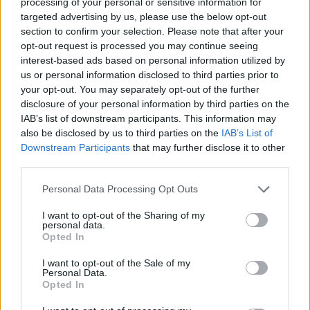
processing of your personal or sensitive information for
targeted advertising by us, please use the below opt-out
section to confirm your selection. Please note that after your
opt-out request is processed you may continue seeing
interest-based ads based on personal information utilized by
us or personal information disclosed to third parties prior to
your opt-out. You may separately opt-out of the further
disclosure of your personal information by third parties on the
A NAPOKBAN BEFEJEZŐDIK A GYŐRI
IAB’s list of downstream participants. This information may
DÍSZKIVILÁGÍTÁS LEKAPCSOLÁSA
also be disclosed by us to third parties on the
IAB’s List of
Downstream Participants
that may further disclose it to other
A város 77 helyszínén zajlik a munkavégzés, a Győr Projekt
third parties.
kezelésében lévő épületek egy részét is érinti az intézkedés.
Please note that this website/app uses one or more Google
Szólj hozzá!
Personal Data Processing Opt Outs
services and may gather and store information including but
not limited to your visit or usage behaviour. You may click to
I want to opt-out of the Sharing of my
personal data.
grant or deny consent to Google and its third-party tags to
Opted In
use your data for below specified purposes in below Google
consent section.
I want to opt-out of the Sale of my
Personal Data.
Opted In