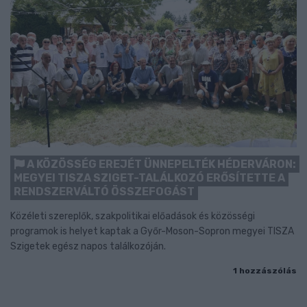
A KÖZÖSSÉG EREJÉT ÜNNEPELTÉK HÉDERVÁRON:
MEGYEI TISZA SZIGET-TALÁLKOZÓ ERŐSÍTETTE A
RENDSZERVÁLTÓ ÖSSZEFOGÁST
Közéleti szereplők, szakpolitikai előadások és közösségi
programok is helyet kaptak a Győr-Moson-Sopron megyei TISZA
Szigetek egész napos találkozóján.
1 hozzászólás