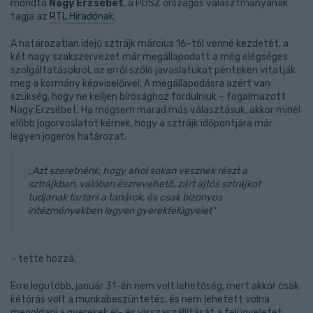
mondta
Nagy Erzsébet
, a PDSZ országos választmányának
tagja az
RTL Híradónak
.
A határozatlan idejű sztrájk március 16-tól venné kezdetét, a
két nagy szakszervezet már megállapodott a még elégséges
szolgáltatásokról, az erről szóló javaslatukat pénteken vitatják
meg a kormány képviselőivel. A megállapodásra azért van
szükség, hogy ne kelljen bírósághoz fordulniuk – fogalmazott
Nagy Erzsébet. Ha mégsem marad más választásuk, akkor minél
előbb jogorvoslatot kérnek, hogy a sztrájk időpontjára már
legyen jogerős határozat.
„Azt szeretnénk, hogy ahol sokan vesznek részt a
sztrájkban, valóban észrevehető, zárt ajtós sztrájkot
tudjanak tartani a tanárok, és csak bizonyos
intézményekben legyen gyerekfelügyelet"
– tette hozzá.
Erre legutóbb, január 31-én nem volt lehetőség, mert akkor csak
kétórás volt a munkabeszüntetés, és nem lehetett volna
megoldani a gyerekek el- és visszaszállítását a felügyeletet