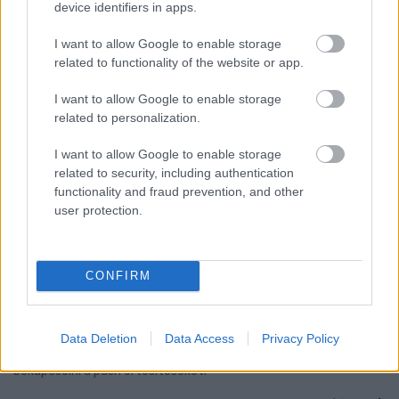
device identifiers in apps.
I want to allow Google to enable storage
related to functionality of the website or app.
I want to allow Google to enable storage
related to personalization.
I want to allow Google to enable storage
related to security, including authentication
functionality and fraud prevention, and other
user protection.
FONTOS ÜZENET A HŐSÉGRIADÓ IDEJÉRE: A GYŐR
CONFIRM
APPLIKÁCIÓ LETÖLTÉSÉRE BIZTATJA A
LAKOSSÁGOT KÓSA ROLAND
Az alpolgármester szerint a rendkívüli kánikula a
Data Deletion
Data Access
Privacy Policy
közműrendszereket is fokozottan terheli, ezért érdemes
bekapcsolni a push értesítéseket.