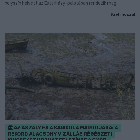
helyszín helyett az Esterházy-palotában rendezik meg.
Szólj hozzá!
AZ ASZÁLY ÉS A KÁNIKULA MARGÓJÁRA: A
REKORD ALACSONY VÍZÁLLÁS RÉGÉSZETI