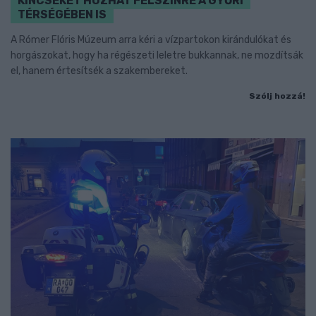
KINCSEKET HOZHAT FELSZÍNRE A GYŐRI
TÉRSÉGÉBEN IS
A Rómer Flóris Múzeum arra kéri a vízpartokon kirándulókat és
horgászokat, hogy ha régészeti leletre bukkannak, ne mozdítsák
el, hanem értesítsék a szakembereket.
Szólj hozzá!