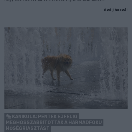
Szólj hozzá!
KÁNIKULA: PÉNTEK ÉJFÉLIG
MEGHOSSZABBÍTOTTÁK A HARMADFOKÚ
HŐSÉGRIASZTÁST