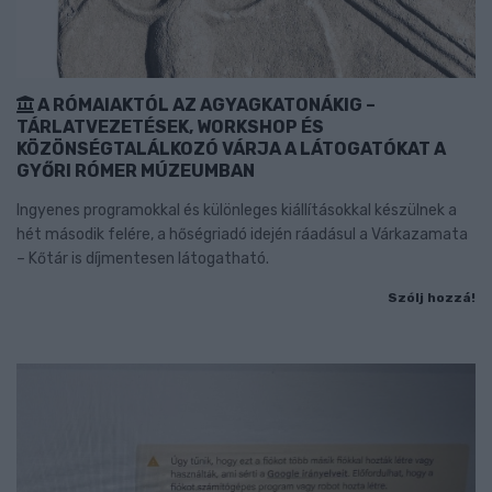
A RÓMAIAKTÓL AZ AGYAGKATONÁKIG –
TÁRLATVEZETÉSEK, WORKSHOP ÉS
KÖZÖNSÉGTALÁLKOZÓ VÁRJA A LÁTOGATÓKAT A
GYŐRI RÓMER MÚZEUMBAN
Ingyenes programokkal és különleges kiállításokkal készülnek a
hét második felére, a hőségriadó idején ráadásul a Várkazamata
– Kőtár is díjmentesen látogatható.
Szólj hozzá!