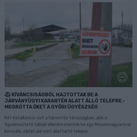
KÍVÁNCSISÁGBÓL HAJTOTTAK BE A
JÁRVÁNYÜGYI KARANTÉN ALATT ÁLLÓ TELEPRE -
MEGRÓTTA ŐKET A GYŐRI ÜGYÉSZSÉG
Két fiatalkorú is volt a háromfős társaságban, akik a
figyelmeztető táblák ellenére mentek be egy Mosonmagyaróvár
környéki, zárlat alá vont állattartó telepre.