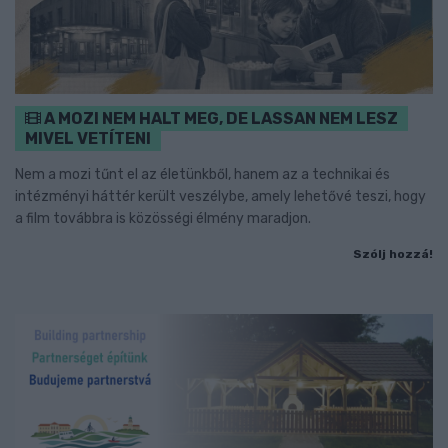
A MOZI NEM HALT MEG, DE LASSAN NEM LESZ
MIVEL VETÍTENI
Nem a mozi tűnt el az életünkből, hanem az a technikai és
intézményi háttér került veszélybe, amely lehetővé teszi, hogy
a film továbbra is közösségi élmény maradjon.
Szólj hozzá!