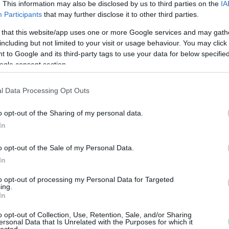
. This information may also be disclosed by us to third parties on the
IA
Participants
that may further disclose it to other third parties.
 that this website/app uses one or more Google services and may gath
áború
II. világháború
koncentrációs tábor
including but not limited to your visit or usage behaviour. You may click 
 to Google and its third-party tags to use your data for below specifi
ogle consent section.
l Data Processing Opt Outs
o opt-out of the Sharing of my personal data.
In
o opt-out of the Sale of my Personal Data.
In
to opt-out of processing my Personal Data for Targeted
ing.
A
In
á
o opt-out of Collection, Use, Retention, Sale, and/or Sharing
k
ersonal Data that Is Unrelated with the Purposes for which it
lected.