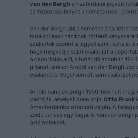
van den Bergh
amszterdami jegyző tovább
tartózkodási helyét a németeknek - jelent
Van der Bergh, aki a németek által létreho
műalkotások náciknak történő kényszerérté
szakértők szerint a jegyző azért adta át 
hogy megvédje saját családját a deportálá
a deportálás alól, a határidő azonban 1944-
pillanat, amikor Arnold van den Bergh úgy 
családét is. Végül sem őt, sem családját n
Arnold van den Bergh 1950-ben halt meg. A
vádolják, amelyet Anne apja,
Otto Frank
k
Amszterdamba a háború végén. A feljegyz
zsidó tanács egy tagja, A. van den Bergh je
a németeknek.