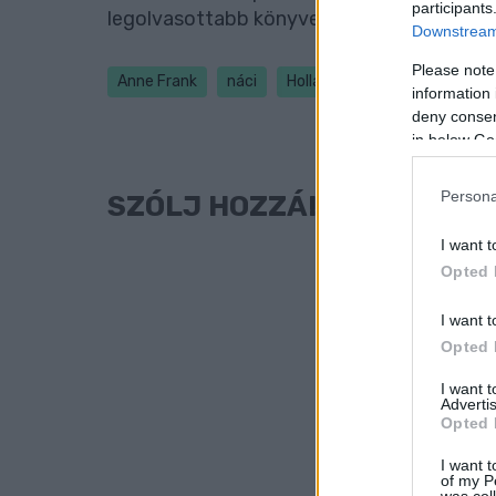
participants
legolvasottabb könyve közé tartozik.
Downstream 
Please note
Anne Frank
náci
Hollandia
második világh
information 
deny consent
in below Go
Persona
SZÓLJ HOZZÁ!
I want t
Opted 
I want t
Opted 
I want 
Advertis
Opted 
I want t
of my P
was col