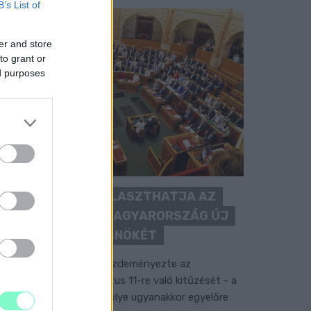
B’s List of
er and store
to grant or
ed purposes
KEDDEN MEGVÁLASZTHATJA AZ
ORSZÁGGYŰLÉS MAGYARORSZÁG ÚJ
KÖZTÁRSASÁGI ELNÖKÉT
 TISZA Párt frakciója kezdeményezte az
llamfőválasztás augusztus 11-re való kitűzését - a
ormánypárti jelölt személye ugyanakkor egyelőre