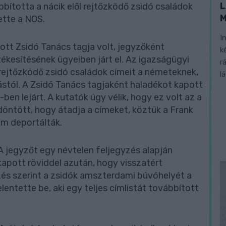
L
ította a nácik elől rejtőzködő zsidó családok
ette a NOS.
I
zott Zsidó Tanács tagja volt, jegyzőként
k
kesítésének ügyeiben járt el. Az igazságügyi
r
a rejtőzködő zsidó családok címeit a németeknek,
l
stól. A Zsidó Tanács tagjaként haladékot kapott
ben lejárt. A kutatók úgy vélik, hogy ez volt az a
döntött, hogy átadja a címeket, köztük a Frank
em deportálták.
 jegyzőt egy névtelen feljegyzés alapján
apott röviddel azután, hogy visszatért
és szerint a zsidók amszterdami búvóhelyét a
lentette be, aki egy teljes címlistát továbbított