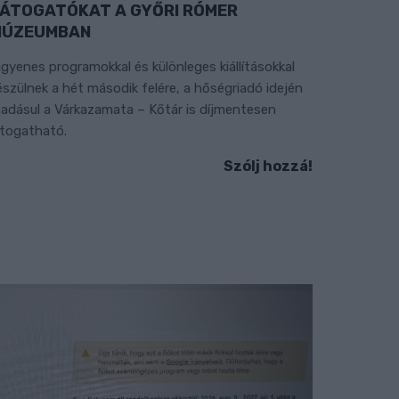
ÁTOGATÓKAT A GYŐRI RÓMER
MÚZEUMBAN
ngyenes programokkal és különleges kiállításokkal
észülnek a hét második felére, a hőségriadó idején
áadásul a Várkazamata – Kőtár is díjmentesen
átogatható.
Szólj hozzá!