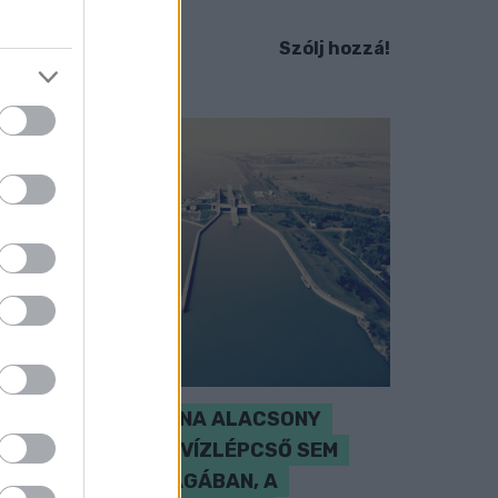
em ismert.
Szólj hozzá!
SZAKÉRTŐ A DUNA ALACSONY
VÍZÁLLÁSÁRÓL: A VÍZLÉPCSŐ SEM
CSODASZER ÖNMAGÁBAN, A