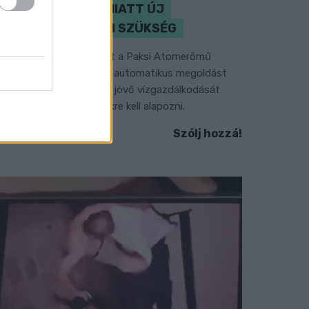
KLÍMAVÁLTOZÁS MIATT ÚJ
SZEMLÉLETRE VAN SZÜKSÉG
 BME vízmérnöke szerint a Paksi Atomerőmű
elyzetére sem jelentene automatikus megoldást
gy új dunai vízlépcső - a jövő vízgazdálkodását
edig már a klímamodellekre kell alapozni.
Szólj hozzá!