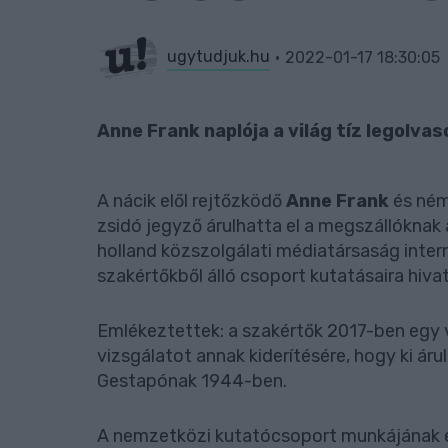
ugytudjuk.hu
2022-01-17 18:30:05
Anne Frank naplója a világ tíz legolva
A nácik elől rejtőzködő
Anne Frank
és ném
zsidó jegyző árulhatta el a megszállóknak
holland közszolgálati médiatársaság inter
szakértőkből álló csoport kutatásaira hiva
Emlékeztettek: a szakértők 2017-ben egy 
vizsgálatot annak kiderítésére, hogy ki áru
Gestapónak 1944-ben.
A nemzetközi kutatócsoport munkájának er