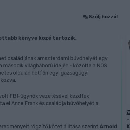
Szólj hozzá!
sottabb könyve közé tartozik.
et családjának amszterdami búvóhelyét egy
 a második világháború idején - közölte a NOS
netes oldalán hétfőn egy igazságügyi
tkozva.
volt FBI-ügynök vezetésével kezdtek
lta el Anne Frank és családja búvóhelyét a
–
edményeit rögzítő kötet állítása szerint
Arnold
K