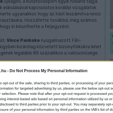
sk
újságíró, a kutatócsoport egyik holland tagja
k elárulásával kapcsolatos korábbi vizsgálatok
smerte ugyanakkor, hogy az írást leszámítva nincs
ámasztására. Hozzátette továbbá, még számos
hogy ki készíthette a feljegyzést.
ját,
Vince Pankoke
nyugalmazott FBI-
i ügyben kizárólag közvetett bizonyítékokra lehet
égének legalább 85 százalékos a valószínűsége.
N
a kerülése után menekült el Németországból
e
.hu -
Do Not Process My Personal Information
F
tek Hollandiát is lerohanták és megszállták,
ndaddig, amíg fel nem fedezték őket 1944.
to opt-out of the sale, sharing to third parties, or processing of your per
-belseni táborba szállították, mindketten ott
formation for targeted advertising by us, please use the below opt-out s
kolták meg. Édesapjuk, Otto Frank megmenekült,
r selection. Please note that after your opt-out request is processed y
családja meghalt a koncentrációs táborban.
eing interest-based ads based on personal information utilized by us or
meg, megjegyzéseket fűzött hozzá, majd 1947-
disclosed to third parties prior to your opt-out. You may separately opt-
losure of your personal information by third parties on the IAB’s list of
világörökség részévé nyilvánította, a világ tíz