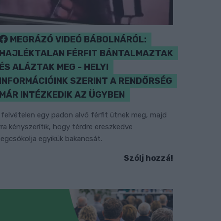
MEGRÁZÓ VIDEÓ BÁBOLNÁRÓL:
HAJLÉKTALAN FÉRFIT BÁNTALMAZTAK
ÉS ALÁZTAK MEG - HELYI
INFORMÁCIÓINK SZERINT A RENDŐRSÉG
MÁR INTÉZKEDIK AZ ÜGYBEN
 felvételen egy padon alvó férfit ütnek meg, majd
rra kényszerítik, hogy térdre ereszkedve
egcsókolja egyikük bakancsát.
Szólj hozzá!