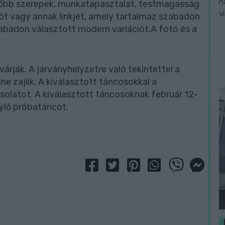
h
, főbb szerepek, munkatapasztalat, testmagasság
v
deót vagy annak linkjét, amely tartalmaz szabadon
zabadon választott modern variációt.A fotó és a
árják. A járványhelyzetre való tekintettel a
ne zajlik. A kiválasztott táncosokkal a
csolatot. A kiválasztott táncosoknak február 12-
nylő próbatáncot.