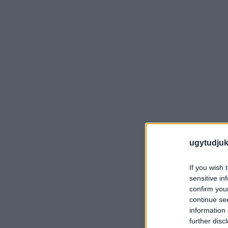
ugytudjuk
If you wish 
sensitive in
confirm you
continue se
information 
further disc