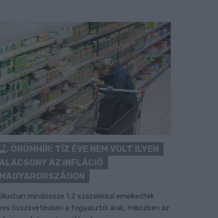
ÖRÖMHÍR: TÍZ ÉVE NEM VOLT ILYEN
ALACSONY AZ INFLÁCIÓ
MAGYARORSZÁGON
úliusban mindössze 1,2 százalékkal emelkedtek
ves összevetésben a fogyasztói árak, miközben az