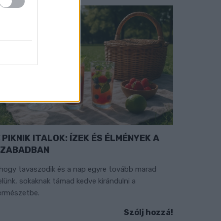
PIKNIK ITALOK: ÍZEK ÉS ÉLMÉNYEK A
SZABADBAN
hogy tavaszodik és a nap egyre tovább marad
elünk, sokaknak támad kedve kirándulni a
ermészetbe.
Szólj hozzá!