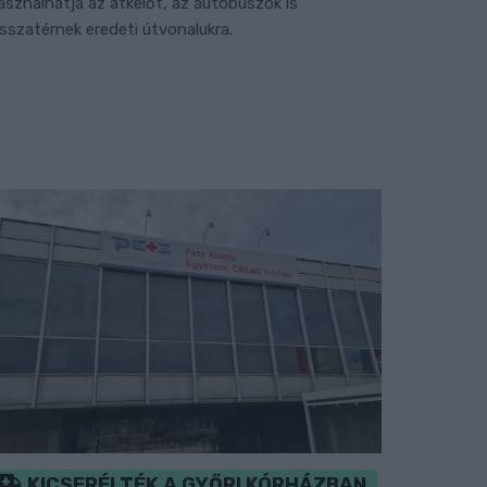
asználhatja az átkelőt, az autóbuszok is
isszatérnek eredeti útvonalukra.
KICSERÉLTÉK A GYŐRI KÓRHÁZBAN