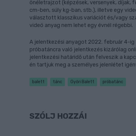
önéletrajzot (képzések, versenyek, díjak
cm-ben, súly kg-ban, stb.), illetve egy vi
választott klasszikus variációt és/vagy s
videó anyag nem lehet egy évnél régebbi.
A jelentkezési anyagot 2022. február 4-ig v
próbatáncra való jelentkezés kizárólag onli
jelentkezési határidő után felveszik a kap
én tartjuk meg a személyes jelenlétet igé
balett
tánc
Győri Balett
próbatánc
SZÓLJ HOZZÁ!