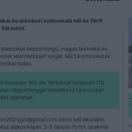
ai és művészi színvonalú női és férfi
 társulat.
e klasszikus képzettségű, magas technikai és
észek jelentkezését várják. Női táncművészek
chnikai tudás.
nél minimum 165 cm, férfiaknál minimum 170
észi végzettséggel rendelkező táncosokat
ést ajánlanak.
ion2021gyb@gmail.com címre kell elküldeni,
H
gész alakos képet, 2-3 táncos fotót, szakmai