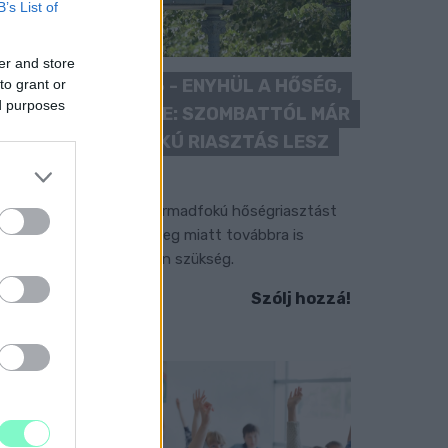
B’s List of
er and store
KÁNIKULA 2026 - ENYHÜL A HŐSÉG,
to grant or
ed purposes
DE MÉG NINCS VÉGE: SZOMBATTÓL MÁR
“CSAK” MÁSODFOKÚ RIASZTÁS LESZ
ÉRVÉNYBEN
 július vége óta tartó harmadfokú hőségriasztást
érséklik, de a tartós meleg miatt továbbra is
okozott óvatosságra van szükség.
Szólj hozzá!