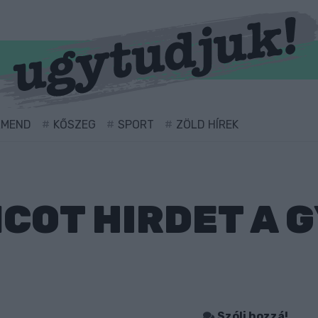
RMEND
KŐSZEG
SPORT
ZÖLD HÍREK
OT HIRDET A G
Szólj hozzá!