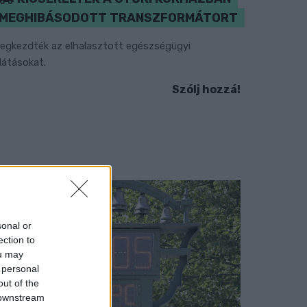
MEGHIBÁSODOTT TRANSZFORMÁTORT
egkezdték az elhalasztott egészségügyi
llátásokat.
Szólj hozzá!
sonal or
ection to
ou may
 personal
out of the
 downstream