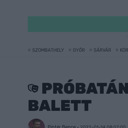
SZOMBATHELY
GYŐR
SÁRVÁR
KÖ
PRÓBATÁNC
BALETT
Pintér Bence
2022-01-14 08:07:00