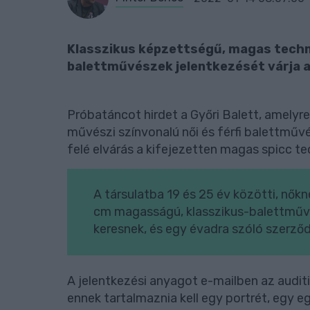
Klasszikus képzettségű, magas technik
balettművészek jelentkezését várja a
Próbatáncot hirdet a Győri Balett, amelyr
művészi színvonalú női és férfi balettműv
felé elvárás a kifejezetten magas spicc te
A társulatba 19 és 25 év közötti, nők
cm magasságú, klasszikus-balettműv
keresnek, és egy évadra szóló szerződ
A jelentkezési anyagot e-mailben az audit
ennek tartalmaznia kell egy portrét, egy e