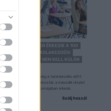
KÉT RÉSZLETBEN ÉRKEZIK A 100
EZER FORINTOS ISKOLAKEZDÉSI
TÁMOGATÁS, AMIT NEM KELL KÜLÖN
IGÉNYELNI
z első 50 ezer forintot még a tanévkezdés előtt
olyósítja a Magyar Államkincstár, a második részlet
ovemberben, utalvány formájában érkezik.
Szólj hozzá!