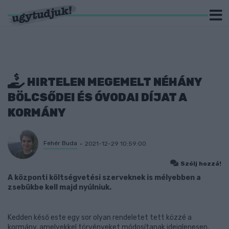
HIRTELEN MEGEMELT NÉHÁNY
BÖLCSŐDEI ÉS ÓVODAI DÍJAT A
KORMÁNY
Fehér Buda
2021-12-29 10:59:00
Szólj hozzá!
A központi költségvetési szerveknek is mélyebben a
zsebükbe kell majd nyúlniuk.
Kedden késő este egy sor olyan rendeletet tett közzé a
kormány, amelyekkel törvényeket módosítanak ideiglenesen,