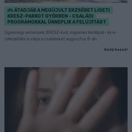
ÁTADJÁK A MEGÚJULT ERZSÉBET LIGETI
KRESZ-PARKOT GYŐRBEN – CSALÁDI
PROGRAMOKKAL ÜNNEPLIK A FELÚJÍTÁST
Ügyességi versenyek, KRESZ-kvíz, ingyenes kerékpár- és e-
rollerjelölés is várja a családokat augusztus 8-án.
Szólj hozzá!