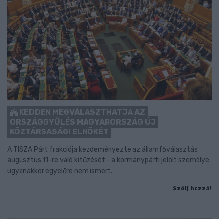
KEDDEN MEGVÁLASZTHATJA AZ
ORSZÁGGYŰLÉS MAGYARORSZÁG ÚJ
KÖZTÁRSASÁGI ELNÖKÉT
A TISZA Párt frakciója kezdeményezte az államfőválasztás
augusztus 11-re való kitűzését - a kormánypárti jelölt személye
ugyanakkor egyelőre nem ismert.
Szólj hozzá!