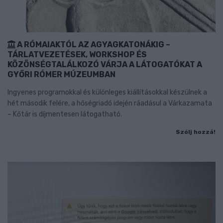
A RÓMAIAKTÓL AZ AGYAGKATONÁKIG –
TÁRLATVEZETÉSEK, WORKSHOP ÉS
KÖZÖNSÉGTALÁLKOZÓ VÁRJA A LÁTOGATÓKAT A
GYŐRI RÓMER MÚZEUMBAN
Ingyenes programokkal és különleges kiállításokkal készülnek a
hét második felére, a hőségriadó idején ráadásul a Várkazamata
– Kőtár is díjmentesen látogatható.
Szólj hozzá!