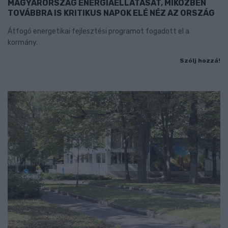
MAGYARORSZÁG ENERGIAELLÁTÁSÁT, MIKÖZBEN
TOVÁBBRA IS KRITIKUS NAPOK ELÉ NÉZ AZ ORSZÁG
Átfogó energetikai fejlesztési programot fogadott el a
kormány.
Szólj hozzá!