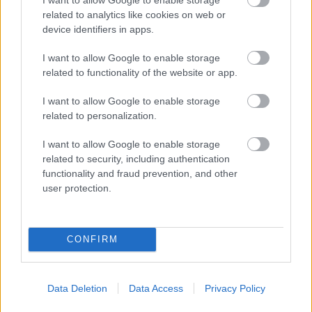
related to analytics like cookies on web or
device identifiers in apps.
I want to allow Google to enable storage
related to functionality of the website or app.
I want to allow Google to enable storage
related to personalization.
ENERGIATAKARÉKOSSÁG: KORÁBBAN KEZDŐDIK
I want to allow Google to enable storage
A GYŐRI AUDI ETO KC PÉNTEKI FELKÉSZÜLÉSI
related to security, including authentication
MÉRKŐZÉSE
functionality and fraud prevention, and other
user protection.
Az energiaellátás tehermentesítése érdekében másfél órával
előrébb hozták a Brest Bretagne Handball elleni találkozó
kezdését.
CONFIRM
1 hozzászólás
Data Deletion
Data Access
Privacy Policy