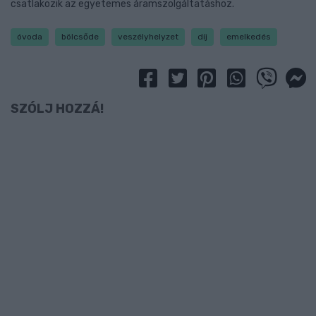
csatlakozik az egyetemes áramszolgáltatáshoz.
óvoda
bölcsőde
veszélyhelyzet
díj
emelkedés
SZÓLJ HOZZÁ!