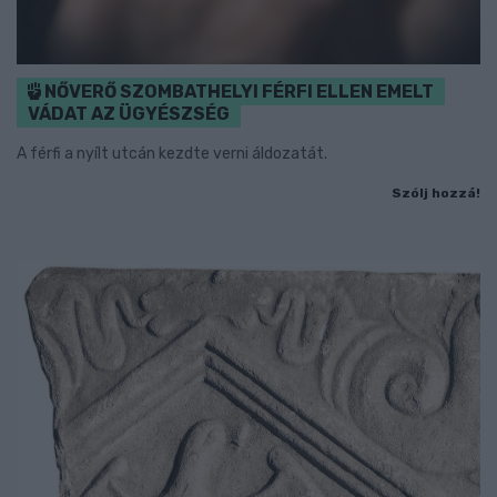
NŐVERŐ SZOMBATHELYI FÉRFI ELLEN EMELT
VÁDAT AZ ÜGYÉSZSÉG
A férfi a nyílt utcán kezdte verni áldozatát.
Szólj hozzá!