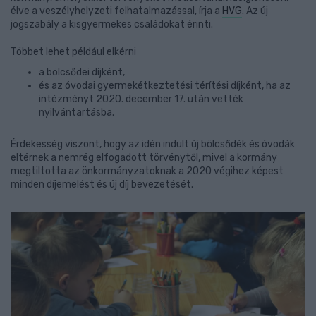
élve a veszélyhelyzeti felhatalmazással, írja a
HVG
. Az új
jogszabály a kisgyermekes családokat érinti.
Többet lehet például elkérni
a bölcsődei díjként,
és az óvodai gyermekétkeztetési térítési díjként, ha az
intézményt 2020. december 17. után vették
nyilvántartásba.
Érdekesség viszont, hogy az idén indult új bölcsődék és óvodák
eltérnek a nemrég elfogadott törvénytől, mivel a kormány
megtiltotta az önkormányzatoknak a 2020 végihez képest
minden díjemelést és új díj bevezetését.