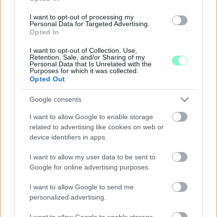
I want to opt-out of processing my
Personal Data for Targeted Advertising.
Opted In
I want to opt-out of Collection, Use,
Retention, Sale, and/or Sharing of my
A BAROKK ÖSSZES ÁRNYALATA ÉS MÉG EGY SOR
Personal Data that Is Unrelated with the
KIVÁLÓ PROGRAM VÁR MINDENKIT EZEN A HÉTVÉGÉN
Purposes for which it was collected.
Opted Out
GYŐRBEN
Középpontban a hagyományőrzés, de lesz Pogány Induló és
Google consents
Majka koncert, jóga szeánsz, “borhajózás” és egy csomó minden
I want to allow Google to enable storage
más.
related to advertising like cookies on web or
Szólj hozzá!
device identifiers in apps.
I want to allow my user data to be sent to
Google for online advertising purposes.
I want to allow Google to send me
personalized advertising.
I want to allow Google to enable storage