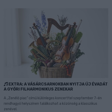
EXTRA: A VÁSÁRCSARNOKBAN NYITJA ÚJ ÉVADÁT
A GYŐRI FILHARMONIKUS ZENEKAR
A „Zenélő piac” című különleges koncerttel szeptember 7-én
rendhagyó helyszínen találkozhat a közönség a klasszikus
zenével.