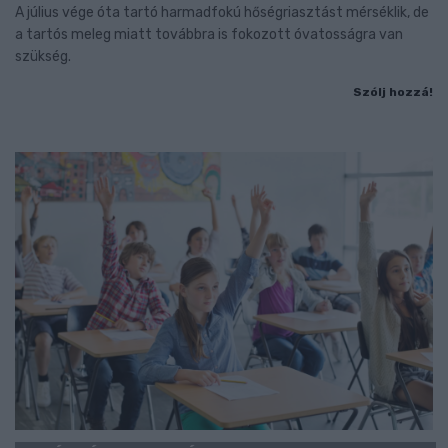
A július vége óta tartó harmadfokú hőségriasztást mérséklik, de
a tartós meleg miatt továbbra is fokozott óvatosságra van
szükség.
Szólj hozzá!