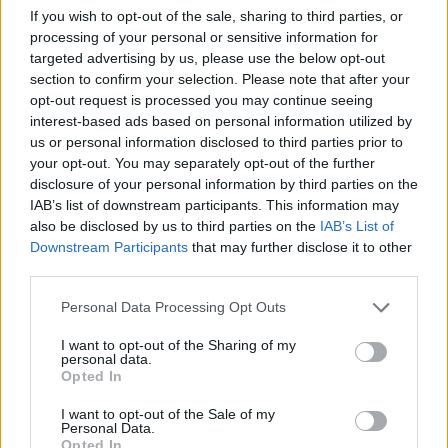
If you wish to opt-out of the sale, sharing to third parties, or
processing of your personal or sensitive information for
targeted advertising by us, please use the below opt-out
ÖRÖMHÍR: TÍZ ÉVE NEM VOLT ILYEN ALACSONY AZ
section to confirm your selection. Please note that after your
INFLÁCIÓ MAGYARORSZÁGON
opt-out request is processed you may continue seeing
interest-based ads based on personal information utilized by
Júliusban mindössze 1,2 százalékkal emelkedtek éves
us or personal information disclosed to third parties prior to
összevetésben a fogyasztói árak, miközben az élelmiszerek ára
your opt-out. You may separately opt-out of the further
már csökkent.
disclosure of your personal information by third parties on the
IAB’s list of downstream participants. This information may
Szólj hozzá!
also be disclosed by us to third parties on the
IAB’s List of
Downstream Participants
that may further disclose it to other
third parties.
Please note that this website/app uses one or more Google
Personal Data Processing Opt Outs
services and may gather and store information including but
not limited to your visit or usage behaviour. You may click to
I want to opt-out of the Sharing of my
personal data.
grant or deny consent to Google and its third-party tags to
Opted In
use your data for below specified purposes in below Google
consent section.
I want to opt-out of the Sale of my
Personal Data.
Opted In