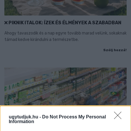
PIKNIK ITALOK: ÍZEK ÉS ÉLMÉNYEK A SZABADBAN
Ahogy tavaszodik és a nap egyre tovább marad velünk, sokaknak
támad kedve kirándulni a természetbe.
Szólj hozzá!
ugytudjuk.hu -
Do Not Process My Personal
Information