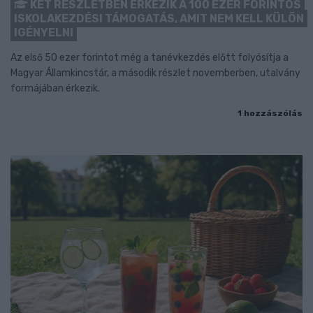
KÉT RÉSZLETBEN ÉRKEZIK A 100 EZER FORINTOS
ISKOLAKEZDÉSI TÁMOGATÁS, AMIT NEM KELL KÜLÖN
IGÉNYELNI
Az első 50 ezer forintot még a tanévkezdés előtt folyósítja a
Magyar Államkincstár, a második részlet novemberben, utalvány
formájában érkezik.
1 hozzászólás