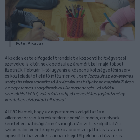
Fotó: Pixabay
A kedden este elfogadott rendelet a központi költségvetési
szervekre is kitér, nekik például az áramért kell majd többet
fizetniük. Február 1-től ugyanis a központi költségvetési szerv
és közfeladatot ellátó intézménye
„nem jogosult az egyetemes
szolgáltatásra vonatkozó árképzési szabályoknak megfelelő áron
az egyetemes szolgáltatóval villamosenergia-vásárlási
szerződést kötni, valamint a végső menedékes jogintézmény
keretében biztosított ellátásra”
.
A HVG kiemeli, hogy az egyetemes szolgáltatás a
villamosenergia-kereskedelem speciális módja, amelynek
keretében hatósági áron és meghatározott szolgáltatási
színvonalon vehetik igénybe az áramszolgáltatást az arra
jogosult felhasználók. Január elsejétől például a főváros is