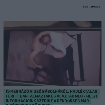
Szólj hozzá!
MEGRÁZÓ VIDEÓ BÁBOLNÁRÓL: HAJLÉKTALAN
FÉRFIT BÁNTALMAZTAK ÉS ALÁZTAK MEG - HELYI
INFORMÁCIÓINK SZERINT A RENDŐRSÉG MÁR