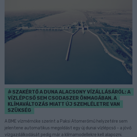
SZAKÉRTŐ A DUNA ALACSONY VÍZÁLLÁSÁRÓL: A
VÍZLÉPCSŐ SEM CSODASZER ÖNMAGÁBAN, A
KLÍMAVÁLTOZÁS MIATT ÚJ SZEMLÉLETRE VAN
SZÜKSÉG
A BME vízmérnöke szerint a Paksi Atomerőmű helyzetére sem
jelentene automatikus megoldást egy új dunai vízlépcső - a jövő
vízgazdálkodását pedig már a klímamodellekre kell alapozni.