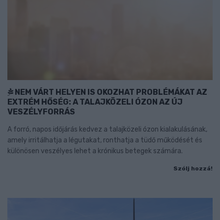
NEM VÁRT HELYEN IS OKOZHAT PROBLÉMÁKAT AZ
EXTRÉM HŐSÉG: A TALAJKÖZELI ÓZON AZ ÚJ
VESZÉLYFORRÁS
A forró, napos időjárás kedvez a talajközeli ózon kialakulásának,
amely irritálhatja a légutakat, ronthatja a tüdő működését és
különösen veszélyes lehet a krónikus betegek számára.
Szólj hozzá!