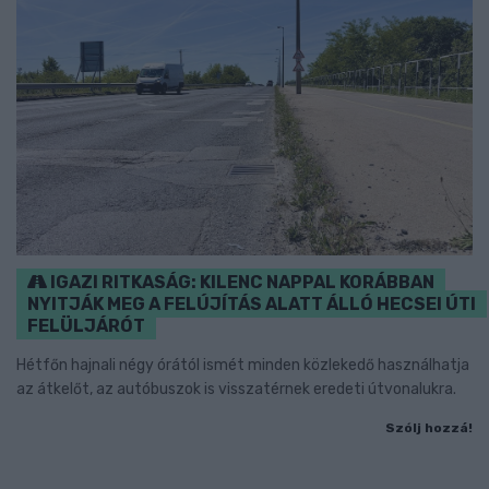
IGAZI RITKASÁG: KILENC NAPPAL KORÁBBAN
NYITJÁK MEG A FELÚJÍTÁS ALATT ÁLLÓ HECSEI ÚTI
FELÜLJÁRÓT
Hétfőn hajnali négy órától ismét minden közlekedő használhatja
az átkelőt, az autóbuszok is visszatérnek eredeti útvonalukra.
Szólj hozzá!