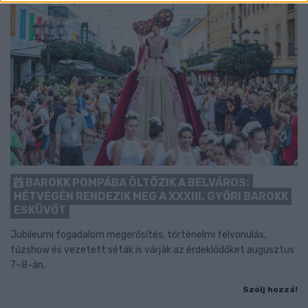
BAROKK POMPÁBA ÖLTÖZIK A BELVÁROS:
HÉTVÉGÉN RENDEZIK MEG A XXXIII. GYŐRI BAROKK
ESKÜVŐT
Jubileumi fogadalom megerősítés, történelmi felvonulás,
tűzshow és vezetett séták is várják az érdeklődőket augusztus
7–8-án.
Szólj hozzá!