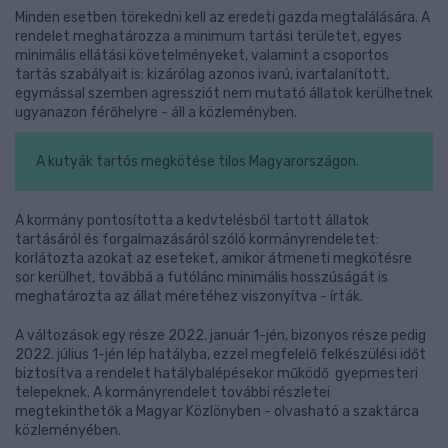
Minden esetben törekedni kell az eredeti gazda megtalálására. A
rendelet meghatározza a minimum tartási területet, egyes
minimális ellátási követelményeket, valamint a csoportos
tartás szabályait is: kizárólag azonos ivarú, ivartalanított,
egymással szemben agressziót nem mutató állatok kerülhetnek
ugyanazon férőhelyre - áll a közleményben.
A kutyák tartós megkötése tilos Magyarországon.
A kormány pontosította a kedvtelésből tartott állatok
tartásáról és forgalmazásáról szóló kormányrendeletet:
korlátozta azokat az eseteket, amikor átmeneti megkötésre
sor kerülhet, továbbá a futólánc minimális hosszúságát is
meghatározta az állat méretéhez viszonyítva - írták.
A változások egy része 2022. január 1-jén, bizonyos része pedig
2022. július 1-jén lép hatályba, ezzel megfelelő felkészülési időt
biztosítva a rendelet hatálybalépésekor működő gyepmesteri
telepeknek. A kormányrendelet további részletei
megtekinthetők a Magyar Közlönyben - olvasható a szaktárca
közleményében.