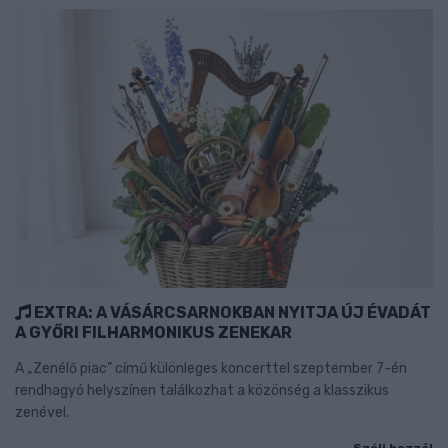
EXTRA: A VÁSÁRCSARNOKBAN NYITJA ÚJ ÉVADÁT
A GYŐRI FILHARMONIKUS ZENEKAR
A „Zenélő piac” című különleges koncerttel szeptember 7-én
rendhagyó helyszínen találkozhat a közönség a klasszikus
zenével.