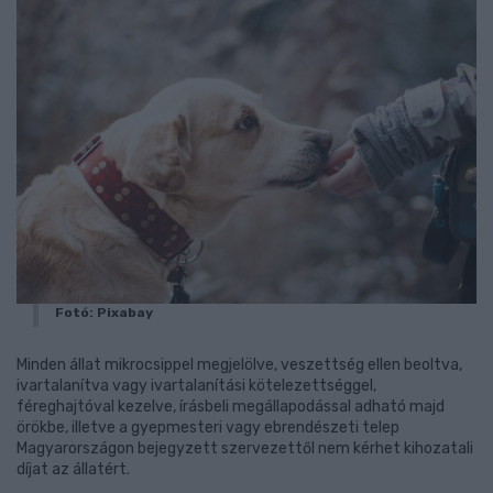
Fotó: Pixabay
Minden állat mikrocsippel megjelölve, veszettség ellen beoltva,
ivartalanítva vagy ivartalanítási kötelezettséggel,
féreghajtóval kezelve, írásbeli megállapodással adható majd
örökbe, illetve a gyepmesteri vagy ebrendészeti telep
Magyarországon bejegyzett szervezettől nem kérhet kihozatali
díjat az állatért.