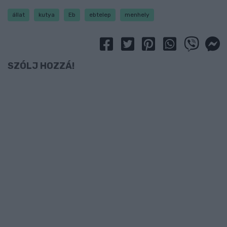
állat
kutya
Eb
ebtelep
menhely
SZÓLJ HOZZÁ!