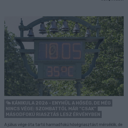
KÁNIKULA 2026 - ENYHÜL A HŐSÉG, DE MÉG
NINCS VÉGE: SZOMBATTÓL MÁR “CSAK”
MÁSODFOKÚ RIASZTÁS LESZ ÉRVÉNYBEN
A július vége óta tartó harmadfokú hőségriasztást mérséklik, de