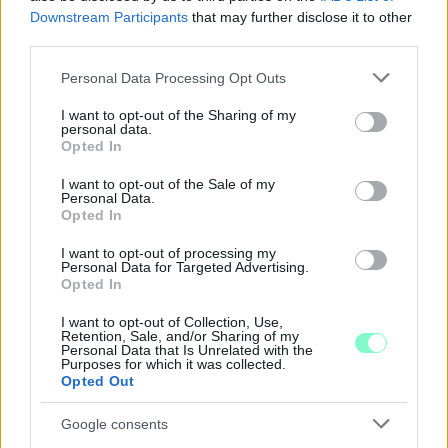
Downstream Participants
that may further disclose it to other
third parties.
PIKNIK ITALOK: ÍZEK ÉS ÉLMÉNYEK A SZABADBAN
Please note that this website/app uses one or more Google
Personal Data Processing Opt Outs
Ahogy tavaszodik és a nap egyre tovább marad velünk, sokaknak
services and may gather and store information including but
támad kedve kirándulni a természetbe.
not limited to your visit or usage behaviour. You may click to
I want to opt-out of the Sharing of my
personal data.
grant or deny consent to Google and its third-party tags to
Opted In
Szólj hozzá!
use your data for below specified purposes in below Google
consent section.
I want to opt-out of the Sale of my
Personal Data.
Opted In
I want to opt-out of processing my
Personal Data for Targeted Advertising.
Opted In
I want to opt-out of Collection, Use,
Retention, Sale, and/or Sharing of my
Personal Data that Is Unrelated with the
Purposes for which it was collected.
Opted Out
Google consents