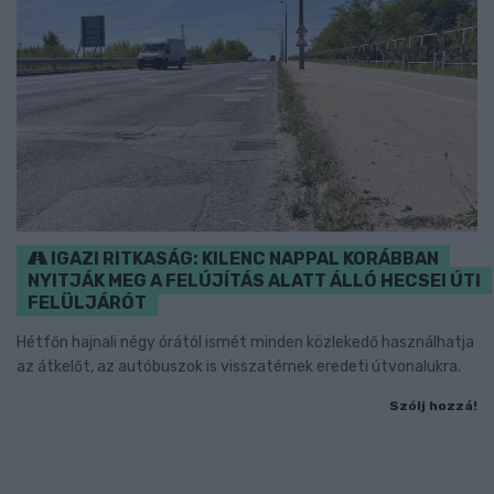
IGAZI RITKASÁG: KILENC NAPPAL KORÁBBAN
NYITJÁK MEG A FELÚJÍTÁS ALATT ÁLLÓ HECSEI ÚTI
FELÜLJÁRÓT
Hétfőn hajnali négy órától ismét minden közlekedő használhatja
az átkelőt, az autóbuszok is visszatérnek eredeti útvonalukra.
Szólj hozzá!