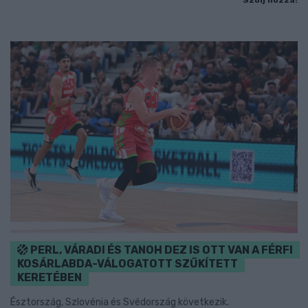
Szólj hozzá!
PERL, VÁRADI ÉS TANOH DEZ IS OTT VAN A FÉRFI
KOSÁRLABDA-VÁLOGATOTT SZŰKÍTETT
KERETÉBEN
Észtország, Szlovénia és Svédország következik.