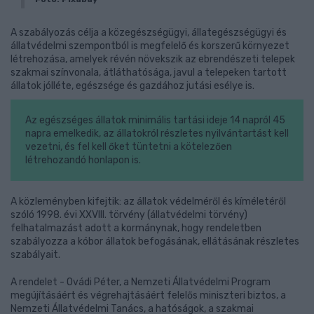
A szabályozás célja a közegészségügyi, állategészségügyi és
állatvédelmi szempontból is megfelelő és korszerű környezet
létrehozása, amelyek révén növekszik az ebrendészeti telepek
szakmai színvonala, átláthatósága, javul a telepeken tartott
állatok jólléte, egészsége és gazdához jutási esélye is.
Az egészséges állatok minimális tartási ideje 14 napról 45
napra emelkedik, az állatokról részletes nyilvántartást kell
vezetni, és fel kell őket tüntetni a kötelezően
létrehozandó honlapon is.
A közleményben kifejtik: az állatok védelméről és kíméletéről
szóló 1998. évi XXVIII. törvény (állatvédelmi törvény)
felhatalmazást adott a kormánynak, hogy rendeletben
szabályozza a kóbor állatok befogásának, ellátásának részletes
szabályait.
A rendelet - Ovádi Péter, a Nemzeti Állatvédelmi Program
megújításáért és végrehajtásáért felelős miniszteri biztos, a
Nemzeti Állatvédelmi Tanács, a hatóságok, a szakmai