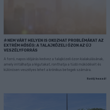
NEM VÁRT HELYEN IS OKOZHAT PROBLÉMÁKAT AZ
EXTRÉM HŐSÉG: A TALAJKÖZELI ÓZON AZ ÚJ
VESZÉLYFORRÁS
A forró, napos időjárás kedvez a talajközeli ózon kialakulásának,
amely irritálhatja a légutakat, ronthatja a tüdő működését és
különösen veszélyes lehet a krónikus betegek számára.
Szólj hozzá!