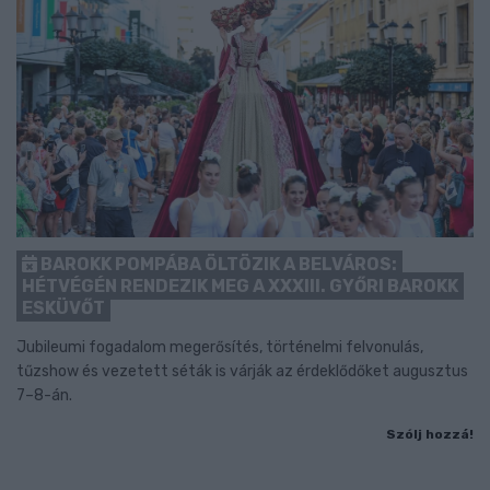
BAROKK POMPÁBA ÖLTÖZIK A BELVÁROS:
HÉTVÉGÉN RENDEZIK MEG A XXXIII. GYŐRI BAROKK
ESKÜVŐT
Jubileumi fogadalom megerősítés, történelmi felvonulás,
tűzshow és vezetett séták is várják az érdeklődőket augusztus
7–8-án.
Szólj hozzá!