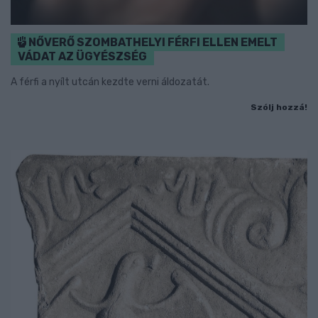
NŐVERŐ SZOMBATHELYI FÉRFI ELLEN EMELT
VÁDAT AZ ÜGYÉSZSÉG
A férfi a nyílt utcán kezdte verni áldozatát.
Szólj hozzá!