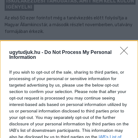
ISKOLAKEZDÉSI TÁMOGATÁS, AMIT NEM KELL KÜLÖN
IGÉNYELNI
Az első 50 ezer forintot még a tanévkezdés előtt folyósítja a
Magyar Államkincstár, a második részlet novemberben, utalvány
formájában érkezik.
1 hozzászólás
ugytudjuk.hu -
Do Not Process My Personal
Information
If you wish to opt-out of the sale, sharing to third parties, or
processing of your personal or sensitive information for
targeted advertising by us, please use the below opt-out
section to confirm your selection. Please note that after your
opt-out request is processed you may continue seeing
interest-based ads based on personal information utilized by
us or personal information disclosed to third parties prior to
your opt-out. You may separately opt-out of the further
disclosure of your personal information by third parties on the
IAB’s list of downstream participants. This information may
also be disclosed by us to third parties on the
IAB’s List of