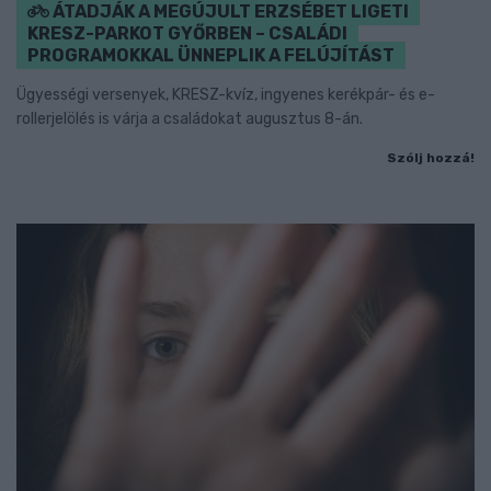
ÁTADJÁK A MEGÚJULT ERZSÉBET LIGETI
KRESZ-PARKOT GYŐRBEN – CSALÁDI
PROGRAMOKKAL ÜNNEPLIK A FELÚJÍTÁST
Ügyességi versenyek, KRESZ-kvíz, ingyenes kerékpár- és e-
rollerjelölés is várja a családokat augusztus 8-án.
Szólj hozzá!