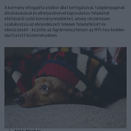
A kormány elfogadta a kóbor állat befogásával, tulajdonjogának
átruházásával és elhelyezésével kapcsolatos feladatok
ellátásáról szóló kormányrendeletet, amely részletesen
szabályozza az ebrendészeti telepek feladatkörét és
ellenőrzését - közölte az Agrárminisztérium az MTI-hez kedden
eljuttatott közleményében.
Fotó: Pixabay