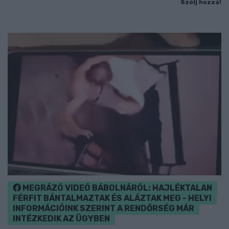
Szólj hozzá!
MEGRÁZÓ VIDEÓ BÁBOLNÁRÓL: HAJLÉKTALAN
FÉRFIT BÁNTALMAZTAK ÉS ALÁZTAK MEG - HELYI
INFORMÁCIÓINK SZERINT A RENDŐRSÉG MÁR
INTÉZKEDIK AZ ÜGYBEN