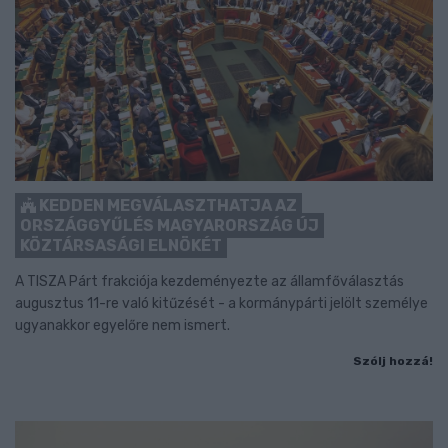
KEDDEN MEGVÁLASZTHATJA AZ
ORSZÁGGYŰLÉS MAGYARORSZÁG ÚJ
KÖZTÁRSASÁGI ELNÖKÉT
A TISZA Párt frakciója kezdeményezte az államfőválasztás
augusztus 11-re való kitűzését - a kormánypárti jelölt személye
ugyanakkor egyelőre nem ismert.
Szólj hozzá!