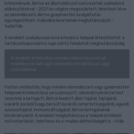
intézmények, illetve az állatvédő civil szervezetek széleskörű
előkészítésével - 2021 év végére megszületett, lehetővé téve
az ebrendészeti, illetve gyepmesteri szolgáltatás
egységesítését, működési kereteinek meghatározását -
tudatták.
A rendelet szabályozási köre kiterjed a telepek létesítésétől a
tartással kapcsolatos napi szintű feladatok meghatározásáig.
A rendelet értelmében minden önkormányzatnak
rendelkeznie kell saját ebrendészeti ellátással vagy
szerződéssel.
Fontos módosítás, hogy minden ebrendészeti vagy gyepmesteri
telepnek kötelező lesz sorszámozott, időrendi nyilvántartást
vezetnie a befogott, illetve leadott állat fajáról, fajtájáról,
ivaráról, koráról (vagy becsült koráról), ismertető jegyéről, egyedi
azonosítójáról, immunizáltságáról, illetve befogásának
körülményeiről. A rendelet meghatározza a telepek kötelező
nyitvatartását, telefonos és e-mailes elérhetőségét is - írták.