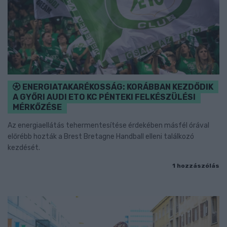
ENERGIATAKARÉKOSSÁG: KORÁBBAN KEZDŐDIK
A GYŐRI AUDI ETO KC PÉNTEKI FELKÉSZÜLÉSI
MÉRKŐZÉSE
Az energiaellátás tehermentesítése érdekében másfél órával
előrébb hozták a Brest Bretagne Handball elleni találkozó
kezdését.
1 hozzászólás