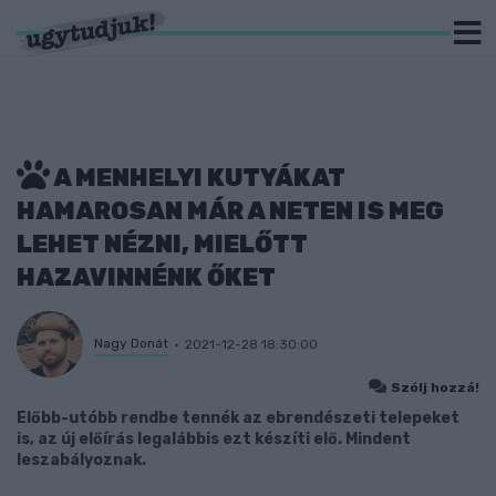
A MENHELYI KUTYÁKAT
HAMAROSAN MÁR A NETEN IS MEG
LEHET NÉZNI, MIELŐTT
HAZAVINNÉNK ŐKET
Nagy Donát
2021-12-28 18:30:00
Szólj hozzá!
Előbb-utóbb rendbe tennék az ebrendészeti telepeket
is, az új előírás legalábbis ezt készíti elő. Mindent
leszabályoznak.