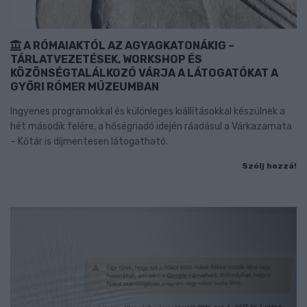
A RÓMAIAKTÓL AZ AGYAGKATONÁKIG –
TÁRLATVEZETÉSEK, WORKSHOP ÉS
KÖZÖNSÉGTALÁLKOZÓ VÁRJA A LÁTOGATÓKAT A
GYŐRI RÓMER MÚZEUMBAN
Ingyenes programokkal és különleges kiállításokkal készülnek a
hét második felére, a hőségriadó idején ráadásul a Várkazamata
– Kőtár is díjmentesen látogatható.
Szólj hozzá!