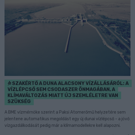
SZAKÉRTŐ A DUNA ALACSONY VÍZÁLLÁSÁRÓL: A
VÍZLÉPCSŐ SEM CSODASZER ÖNMAGÁBAN, A
KLÍMAVÁLTOZÁS MIATT ÚJ SZEMLÉLETRE VAN
SZÜKSÉG
A BME vízmérnöke szerint a Paksi Atomerőmű helyzetére sem
jelentene automatikus megoldást egy új dunai vízlépcső - a jövő
vízgazdálkodását pedig már a klímamodellekre kell alapozni.