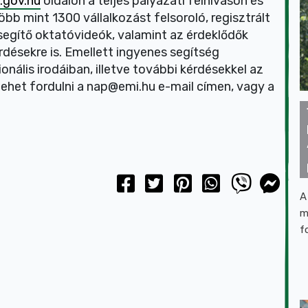
.gov.hu
oldalon a teljes pályázati felhíváson és
öbb mint 1300 vállalkozást felsoroló, regisztrált
t segítő oktatóvideók, valamint az érdeklődők
rdésekre is. Emellett ingyenes segítség
nális irodáiban, illetve további kérdésekkel az
lehet fordulni a nap@emi.hu e-mail címen, vagy a
A
m
f