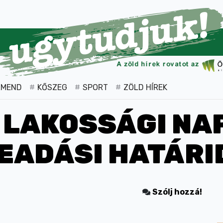
RMEND
KŐSZEG
SPORT
ZÖLD HÍREK
 LAKOSSÁGI NA
EADÁSI HATÁRI
Szólj hozzá!