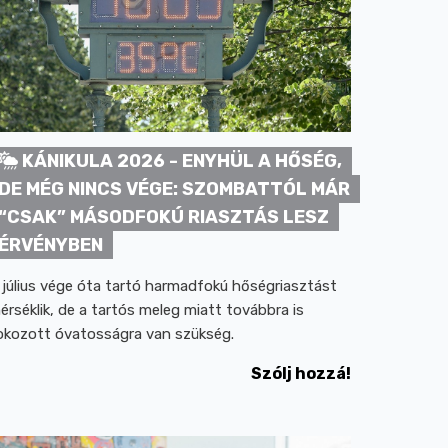
KÁNIKULA 2026 - ENYHÜL A HŐSÉG,
DE MÉG NINCS VÉGE: SZOMBATTÓL MÁR
“CSAK” MÁSODFOKÚ RIASZTÁS LESZ
ÉRVÉNYBEN
 július vége óta tartó harmadfokú hőségriasztást
érséklik, de a tartós meleg miatt továbbra is
okozott óvatosságra van szükség.
Szólj hozzá!