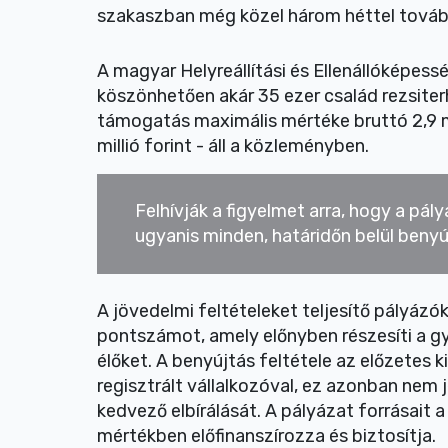
szakaszban még közel három héttel tovább 
A magyar Helyreállítási és Ellenállóképes
köszönhetően akár 35 ezer család rezsiter
támogatás maximális mértéke bruttó 2,9 mil
millió forint - áll a közleményben.
Felhívják a figyelmet arra, hogy a pá
ugyanis minden, határidőn belül benyúj
A jövedelmi feltételeket teljesítő pályázó
pontszámot, amely előnyben részesíti a g
élőket. A benyújtás feltétele az előzetes
regisztrált vállalkozóval, ez azonban nem
kedvező elbírálását. A pályázat forrásait 
mértékben előfinanszírozza és biztosítja.