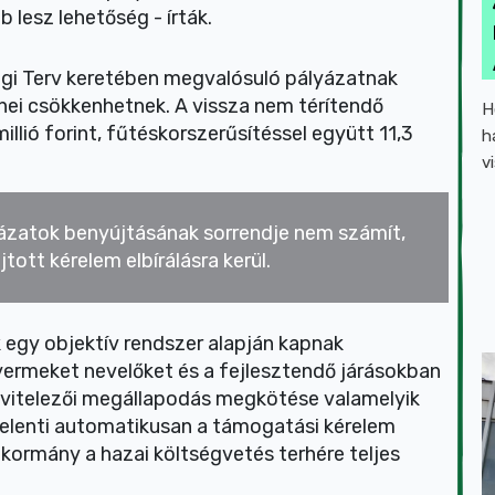
lesz lehetőség - írták.
ségi Terv keretében megvalósuló pályázatnak
hei csökkenhetnek. A vissza nem térítendő
H
lió forint, fűtéskorszerűsítéssel együtt 11,3
h
v
lyázatok benyújtásának sorrendje nem számít,
tott kérelem elbírálásra kerül.
k egy objektív rendszer alapján kapnak
yermeket nevelőket és a fejlesztendő járásokban
 kivitelezői megállapodás megkötése valamelyik
 jelenti automatikusan a támogatási kérelem
a kormány a hazai költségvetés terhére teljes