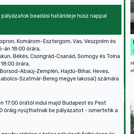
a pályázatok beadási határideje húsz nappal
-Sopron, Komárom-Esztergom, Vas, Veszprém és
6-án 18:00 órára,
iskun, Békés, Csongrád-Csanád, Somogy és Tolna
18:00 órára,
M
e
(Borsod-Abaúj-Zemplén, Hajdú-Bihar, Heves,
zabolcs-Szatmár-Bereg megye lakosai) számára
n 17:00 órától indul majd Budapest és Pest
0 óráig nyújthatnak be pályázatot - ismertetik a