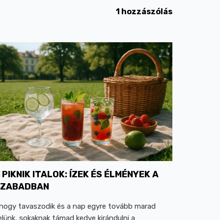
1 hozzászólás
PIKNIK ITALOK: ÍZEK ÉS ÉLMÉNYEK A
SZABADBAN
hogy tavaszodik és a nap egyre tovább marad
elünk, sokaknak támad kedve kirándulni a