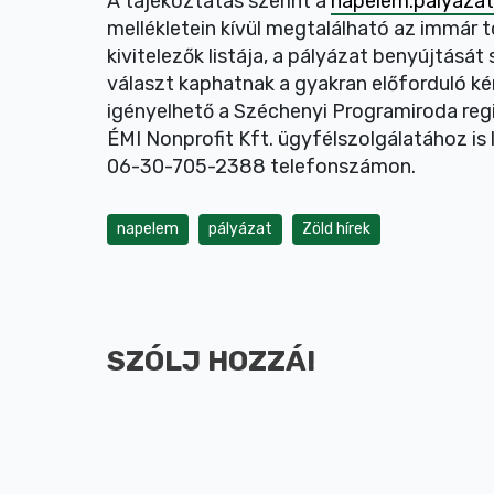
A tájékoztatás szerint a
napelem.palyazat
mellékletein kívül megtalálható az immár t
kivitelezők listája, a pályázat benyújtásá
választ kaphatnak a gyakran előforduló ké
igényelhető a Széchenyi Programiroda regio
ÉMI Nonprofit Kft. ügyfélszolgálatához is 
06-30-705-2388 telefonszámon.
napelem
pályázat
Zöld hírek
SZÓLJ HOZZÁ!