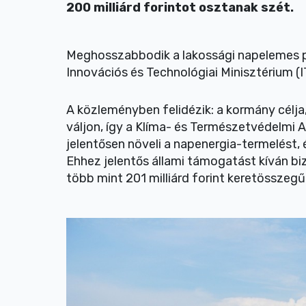
200 milliárd forintot osztanak szét.
Meghosszabbodik a lakossági napelemes pá
Innovációs és Technológiai Minisztérium (
A közleményben felidézik: a kormány célj
váljon, így a Klíma- és Természetvédelmi 
jelentősen növeli a napenergia-termelést, 
Ehhez jelentős állami támogatást kíván bi
több mint 201 milliárd forint keretösszegű