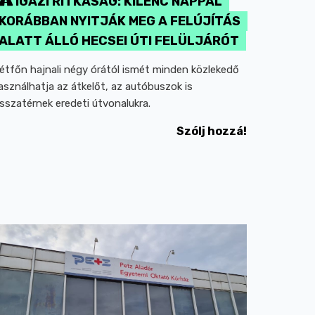
IGAZI RITKASÁG: KILENC NAPPAL
KORÁBBAN NYITJÁK MEG A FELÚJÍTÁS
ALATT ÁLLÓ HECSEI ÚTI FELÜLJÁRÓT
étfőn hajnali négy órától ismét minden közlekedő
asználhatja az átkelőt, az autóbuszok is
isszatérnek eredeti útvonalukra.
Szólj hozzá!