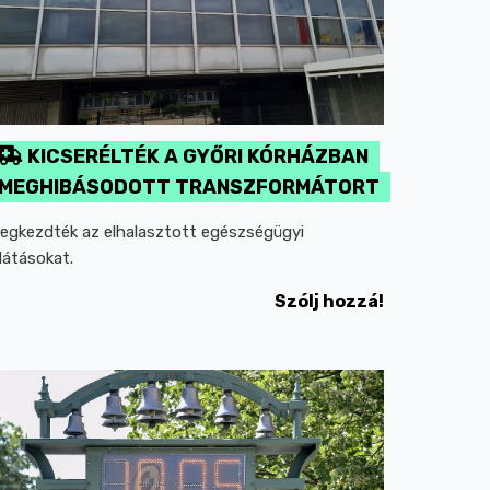
KICSERÉLTÉK A GYŐRI KÓRHÁZBAN
MEGHIBÁSODOTT TRANSZFORMÁTORT
egkezdték az elhalasztott egészségügyi
llátásokat.
Szólj hozzá!