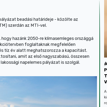
lyázat beadási határideje - közölte az
ITM) szerdán az MTI-vel.
a, hogy hazánk 2050-re klímasemleges országgá
Akciótervben foglaltaknak megfelelően
és tíz év alatt meghatszorozza a kapacitást.
ztosítani, amit az első nagyszabású, összesen
 lakossági napelemes pályázat is szolgál.
P
T
V
A
k
r