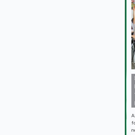
A
f
n