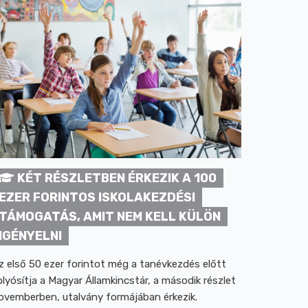
KÉT RÉSZLETBEN ÉRKEZIK A 100
EZER FORINTOS ISKOLAKEZDÉSI
TÁMOGATÁS, AMIT NEM KELL KÜLÖN
IGÉNYELNI
z első 50 ezer forintot még a tanévkezdés előtt
olyósítja a Magyar Államkincstár, a második részlet
ovemberben, utalvány formájában érkezik.