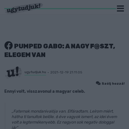
PUMPED GABO: A NAGY F@SZT,
ELEGEM VAN
ugytudjuk.hu
2021-12-19 21:11:05
Szólj hozzá!
Ennyi volt, visszavonul a magyar celeb.
„Faternak mondanivalója van. Elfáradtam. Leírom miért,
hátha ti tanultok belőle. 6 éve vagyok ismert, az idei évem
volt a legtermékenyebb. Ez nagyon sok negatív dologgal
jár"