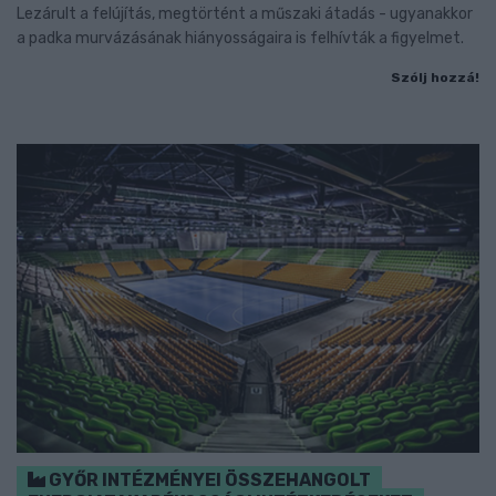
Lezárult a felújítás, megtörtént a műszaki átadás - ugyanakkor
a padka murvázásának hiányosságaira is felhívták a figyelmet.
Szólj hozzá!
GYŐR INTÉZMÉNYEI ÖSSZEHANGOLT