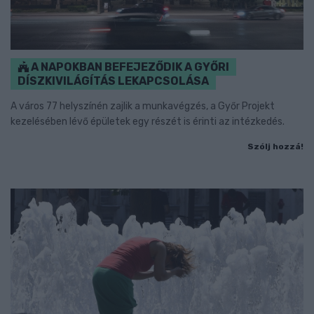
A NAPOKBAN BEFEJEZŐDIK A GYŐRI
DÍSZKIVILÁGÍTÁS LEKAPCSOLÁSA
A város 77 helyszínén zajlik a munkavégzés, a Győr Projekt
kezelésében lévő épületek egy részét is érinti az intézkedés.
Szólj hozzá!