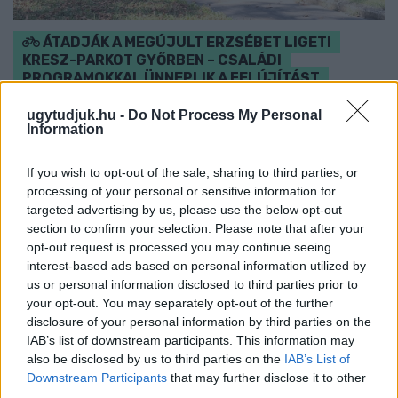
ÁTADJÁK A MEGÚJULT ERZSÉBET LIGETI
KRESZ-PARKOT GYŐRBEN – CSALÁDI
PROGRAMOKKAL ÜNNEPLIK A FELÚJÍTÁST
Ügyességi versenyek, KRESZ-kvíz, ingyenes kerékpár- és e-
ugytudjuk.hu -
Do Not Process My Personal
Information
rollerjelölés is várja a családokat augusztus 8-án.
Szólj hozzá!
If you wish to opt-out of the sale, sharing to third parties, or
processing of your personal or sensitive information for
targeted advertising by us, please use the below opt-out
section to confirm your selection. Please note that after your
opt-out request is processed you may continue seeing
interest-based ads based on personal information utilized by
us or personal information disclosed to third parties prior to
your opt-out. You may separately opt-out of the further
disclosure of your personal information by third parties on the
IAB’s list of downstream participants. This information may
also be disclosed by us to third parties on the
IAB’s List of
Downstream Participants
that may further disclose it to other
third parties.