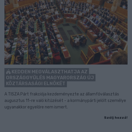
KEDDEN MEGVÁLASZTHATJA AZ
ORSZÁGGYŰLÉS MAGYARORSZÁG ÚJ
KÖZTÁRSASÁGI ELNÖKÉT
A TISZA Párt frakciója kezdeményezte az államfőválasztás
augusztus 11-re való kitűzését - a kormánypárti jelölt személye
ugyanakkor egyelőre nem ismert.
Szólj hozzá!