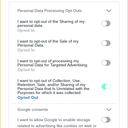
Please note that this website/app uses one or more Google
Personal Data Processing Opt Outs
services and may gather and store information including but
not limited to your visit or usage behaviour. You may click to
I want to opt-out of the Sharing of my
personal data.
NŐVERŐ SZOMBATHELYI FÉRFI ELLEN EMELT
grant or deny consent to Google and its third-party tags to
Opted In
VÁDAT AZ ÜGYÉSZSÉG
use your data for below specified purposes in below Google
consent section.
I want to opt-out of the Sale of my
A férfi a nyílt utcán kezdte verni áldozatát.
Personal Data.
Opted In
Szólj hozzá!
I want to opt-out of processing my
Personal Data for Targeted Advertising.
Opted In
I want to opt-out of Collection, Use,
Retention, Sale, and/or Sharing of my
Personal Data that Is Unrelated with the
Purposes for which it was collected.
Opted Out
Google consents
I want to allow Google to enable storage
related to advertising like cookies on web or