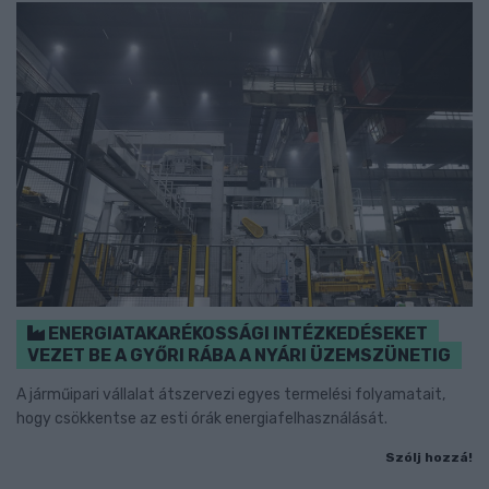
ENERGIATAKARÉKOSSÁGI INTÉZKEDÉSEKET
VEZET BE A GYŐRI RÁBA A NYÁRI ÜZEMSZÜNETIG
A járműipari vállalat átszervezi egyes termelési folyamatait,
hogy csökkentse az esti órák energiafelhasználását.
Szólj hozzá!