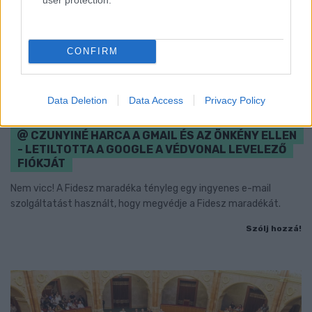
CONFIRM
Data Deletion
Data Access
Privacy Policy
CZUNYINÉ HARCA A GMAIL ÉS AZ ÖNKÉNY ELLEN
- LETILTOTTA A GOOGLE A VÉDVONAL LEVELEZŐ
FIÓKJÁT
Nem vicc! A Fidesz maradéka tényleg egy ingyenes e-mail
szolgáltatást használt, hogy megvédje a Fidesz maradékát.
Szólj hozzá!