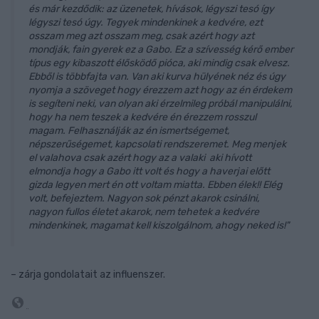
és már kezdődik: az üzenetek, hívások, légyszi tesó így
légyszi tesó úgy. Tegyek mindenkinek a kedvére, ezt
osszam meg azt osszam meg, csak azért hogy azt
mondják, fain gyerek ez a Gabo. Ez a szívesség kérő ember
típus egy kibaszott élősködő pióca, aki mindig csak elvesz.
Ebből is többfajta van. Van aki kurva hülyének néz és úgy
nyomja a szöveget hogy érezzem azt hogy az én érdekem
is segíteni neki, van olyan aki érzelmileg próbál manipulálni,
hogy ha nem teszek a kedvére én érezzem rosszul
magam. Felhasználják az én ismertségemet,
népszerűségemet, kapcsolati rendszeremet. Meg menjek
el valahova csak azért hogy az a valaki aki hívott
elmondja hogy a Gabo itt volt és hogy a haverjai előtt
gizda legyen mert én ott voltam miatta. Ebben élek!! Elég
volt, befejeztem. Nagyon sok pénzt akarok csinálni,
nagyon fullos életet akarok, nem tehetek a kedvére
mindenkinek, magamat kell kiszolgálnom, ahogy neked is!"
– zárja gondolatait az influenszer.