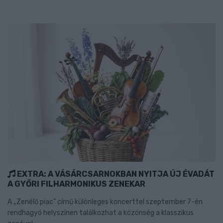
EXTRA: A VÁSÁRCSARNOKBAN NYITJA ÚJ ÉVADÁT
A GYŐRI FILHARMONIKUS ZENEKAR
A „Zenélő piac” című különleges koncerttel szeptember 7-én
rendhagyó helyszínen találkozhat a közönség a klasszikus