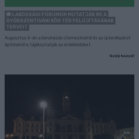
LAKOSSÁGI FÓRUMON MUTATJÁK BE A
GYŐRSZENTIVÁNI KÖR TÉR FELÚJÍTÁSÁNAK
TERVEIT
Augusztus 6-án a beruházás ütemezéséről és az új kerékpárút
építéséről is tájékoztatják az érdeklődőket.
Szólj hozzá!