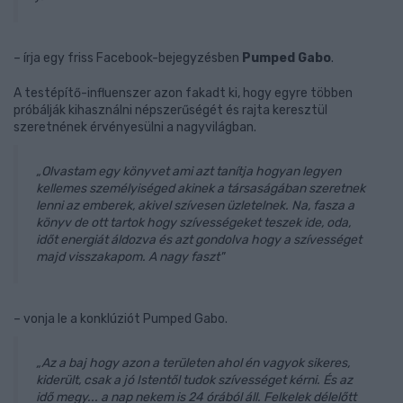
– írja egy friss Facebook-bejegyzésben
Pumped Gabo
.
A testépítő-influenszer azon fakadt ki, hogy egyre többen
próbálják kihasználni népszerűségét és rajta keresztül
szeretnének érvényesülni a nagyvilágban.
„Olvastam egy könyvet ami azt tanítja hogyan legyen
kellemes személyiséged akinek a társaságában szeretnek
lenni az emberek, akivel szívesen üzletelnek. Na, fasza a
könyv de ott tartok hogy szívességeket teszek ide, oda,
időt energiát áldozva és azt gondolva hogy a szívességet
majd visszakapom. A nagy faszt"
– vonja le a konklúziót Pumped Gabo.
„Az a baj hogy azon a területen ahol én vagyok sikeres,
kiderült, csak a jó Istentől tudok szívességet kérni. És az
idő megy... a nap nekem is 24 órából áll. Felkelek délelőtt