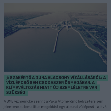
SZAKÉRTŐ A DUNA ALACSONY VÍZÁLLÁSÁRÓL: A
VÍZLÉPCSŐ SEM CSODASZER ÖNMAGÁBAN, A
KLÍMAVÁLTOZÁS MIATT ÚJ SZEMLÉLETRE VAN
SZÜKSÉG
A BME vízmérnöke szerint a Paksi Atomerőmű helyzetére sem
jelentene automatikus megoldást egy új dunai vízlépcső - a jövő