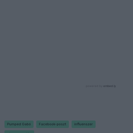
Pumped Gabó
Facebook-poszt
influenszer