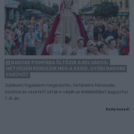
BAROKK POMPÁBA ÖLTÖZIK A BELVÁROS:
HÉTVÉGÉN RENDEZIK MEG A XXXIII. GYŐRI BAROKK
ESKÜVŐT
Jubileumi fogadalom megerősítés, történelmi felvonulás,
tűzshow és vezetett séták is várják az érdeklődőket augusztus
7–8-án.
Szólj hozzá!