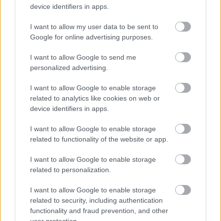
device identifiers in apps.
I want to allow my user data to be sent to
Google for online advertising purposes.
A RÓMAIAKTÓL AZ AGYAGKATONÁKIG –
I want to allow Google to send me
TÁRLATVEZETÉSEK, WORKSHOP ÉS
personalized advertising.
KÖZÖNSÉGTALÁLKOZÓ VÁRJA A LÁTOGATÓKAT A
GYŐRI RÓMER MÚZEUMBAN
I want to allow Google to enable storage
related to analytics like cookies on web or
Ingyenes programokkal és különleges kiállításokkal készülnek a
device identifiers in apps.
hét második felére, a hőségriadó idején ráadásul a Várkazamata
– Kőtár is díjmentesen látogatható.
I want to allow Google to enable storage
Szólj hozzá!
related to functionality of the website or app.
I want to allow Google to enable storage
related to personalization.
I want to allow Google to enable storage
related to security, including authentication
functionality and fraud prevention, and other
user protection.