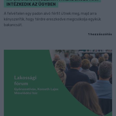
INTÉZKEDIK AZ ÜGYBEN
A felvételen egy padon alvó férfit ütnek meg, majd arra
kényszerítik, hogy térdre ereszkedve megcsókolja egyikük
bakancsát.
1 hozzászólás