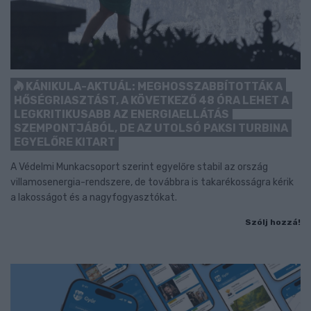
KÁNIKULA-AKTUÁL: MEGHOSSZABBÍTOTTÁK A
HŐSÉGRIASZTÁST, A KÖVETKEZŐ 48 ÓRA LEHET A
LEGKRITIKUSABB AZ ENERGIAELLÁTÁS
SZEMPONTJÁBÓL, DE AZ UTOLSÓ PAKSI TURBINA
EGYELŐRE KITART
A Védelmi Munkacsoport szerint egyelőre stabil az ország
villamosenergia-rendszere, de továbbra is takarékosságra kérik
a lakosságot és a nagyfogyasztókat.
Szólj hozzá!