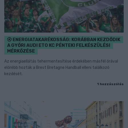
ENERGIATAKARÉKOSSÁG: KORÁBBAN KEZDŐDIK
A GYŐRI AUDI ETO KC PÉNTEKI FELKÉSZÜLÉSI
MÉRKŐZÉSE
Az energiaellátás tehermentesítése érdekében másfél órával
előrébb hozták a Brest Bretagne Handball elleni találkozó
kezdését.
1 hozzászólás