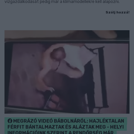
vízgazdálkodását pedig már a klímamodellekre kell alapozni.
Szólj hozzá!
MEGRÁZÓ VIDEÓ BÁBOLNÁRÓL: HAJLÉKTALAN
FÉRFIT BÁNTALMAZTAK ÉS ALÁZTAK MEG - HELYI
INFORMÁCIÓINK SZERINT A RENDŐRSÉG MÁR