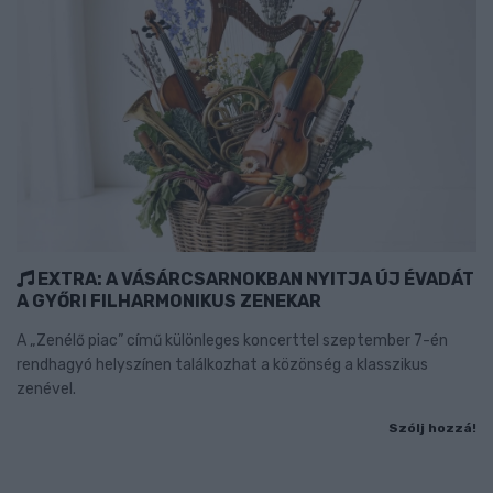
EXTRA: A VÁSÁRCSARNOKBAN NYITJA ÚJ ÉVADÁT
A GYŐRI FILHARMONIKUS ZENEKAR
A „Zenélő piac” című különleges koncerttel szeptember 7-én
rendhagyó helyszínen találkozhat a közönség a klasszikus
zenével.
Szólj hozzá!