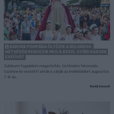
BAROKK POMPÁBA ÖLTÖZIK A BELVÁROS:
HÉTVÉGÉN RENDEZIK MEG A XXXIII. GYŐRI BAROKK
ESKÜVŐT
Jubileumi fogadalom megerősítés, történelmi felvonulás,
tűzshow és vezetett séták is várják az érdeklődőket augusztus
7–8-án.
Szólj hozzá!