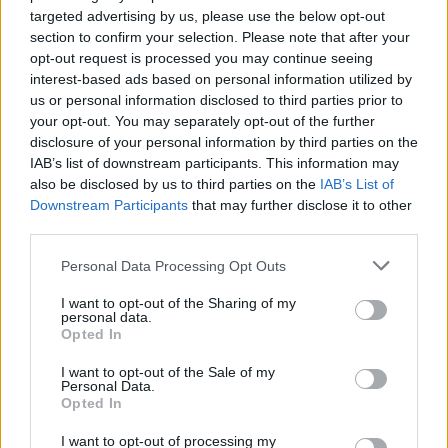
INFLÁCIÓ MAGYARORSZÁGON
targeted advertising by us, please use the below opt-out
section to confirm your selection. Please note that after your
Júliusban mindössze 1,2 százalékkal emelkedtek éves
opt-out request is processed you may continue seeing
összevetésben a fogyasztói árak, miközben az élelmiszerek ára
interest-based ads based on personal information utilized by
már csökkent.
us or personal information disclosed to third parties prior to
your opt-out. You may separately opt-out of the further
Szólj hozzá!
disclosure of your personal information by third parties on the
IAB’s list of downstream participants. This information may
also be disclosed by us to third parties on the
IAB’s List of
Downstream Participants
that may further disclose it to other
third parties.
Please note that this website/app uses one or more Google
Personal Data Processing Opt Outs
services and may gather and store information including but
not limited to your visit or usage behaviour. You may click to
I want to opt-out of the Sharing of my
personal data.
grant or deny consent to Google and its third-party tags to
Opted In
use your data for below specified purposes in below Google
consent section.
I want to opt-out of the Sale of my
Personal Data.
Opted In
I want to opt-out of processing my