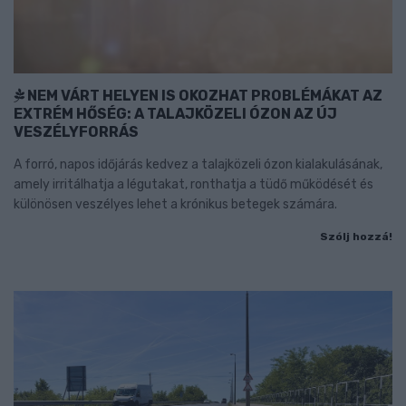
NEM VÁRT HELYEN IS OKOZHAT PROBLÉMÁKAT AZ
EXTRÉM HŐSÉG: A TALAJKÖZELI ÓZON AZ ÚJ
VESZÉLYFORRÁS
A forró, napos időjárás kedvez a talajközeli ózon kialakulásának,
amely irritálhatja a légutakat, ronthatja a tüdő működését és
különösen veszélyes lehet a krónikus betegek számára.
Szólj hozzá!