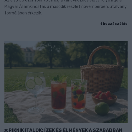
Az első 50 ezer forintot még a tanévkezdés előtt folyósítja a
Magyar Államkincstár, a második részlet novemberben, utalvány
formájában érkezik.
1 hozzászólás
PIKNIK ITALOK: ÍZEK ÉS ÉLMÉNYEK A SZABADBAN