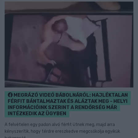
MEGRÁZÓ VIDEÓ BÁBOLNÁRÓL: HAJLÉKTALAN
FÉRFIT BÁNTALMAZTAK ÉS ALÁZTAK MEG - HELYI
INFORMÁCIÓINK SZERINT A RENDŐRSÉG MÁR
INTÉZKEDIK AZ ÜGYBEN
A felvételen egy padon alvó férfit ütnek meg, majd arra
kényszerítik, hogy térdre ereszkedve megcsókolja egyikük