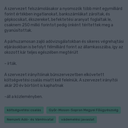
A szervezet felszámolásakor a nyomozók több mint egymilliárd
forint értékben ingatlanokat, bankszámlákat zároltak, és
gépkocsikat, ékszereket, befektetési aranyat foglaltak le,
csaknem 250 millió forintot pedig önként térítettek meg a
gyanúsítottak.
A párhuzamosan zajló adóvizsgálatokban és sikeres végrehajtási
eljárásokban is befolyt félmilliárd forint az államkasszába, így az
okozott kár teljes egészében megtérült
– írták.
A szervezet irányítóinak bűnszervezetben elkövetett
költségvetési csalás miatt kell felelniük. A szervezet irányítói
akár 20 év börtönt is kaphatnak
–áll a közleményben.
költségvetési csalás
Győr-Moson-Sopron Megyei Főügyészség
Nemzeti Adó- és Vámhivatal
vádemelési javaslat