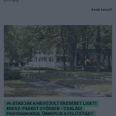
kormány.
Szólj hozzá!
ÁTADJÁK A MEGÚJULT ERZSÉBET LIGETI
KRESZ-PARKOT GYŐRBEN – CSALÁDI
PROGRAMOKKAL ÜNNEPLIK A FELÚJÍTÁST