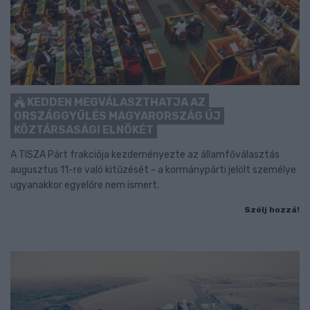
KEDDEN MEGVÁLASZTHATJA AZ
ORSZÁGGYŰLÉS MAGYARORSZÁG ÚJ
KÖZTÁRSASÁGI ELNÖKÉT
A TISZA Párt frakciója kezdeményezte az államfőválasztás
augusztus 11-re való kitűzését - a kormánypárti jelölt személye
ugyanakkor egyelőre nem ismert.
Szólj hozzá!