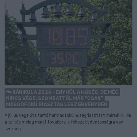
KÁNIKULA 2026 - ENYHÜL A HŐSÉG, DE MÉG
NINCS VÉGE: SZOMBATTÓL MÁR “CSAK”
MÁSODFOKÚ RIASZTÁS LESZ ÉRVÉNYBEN
A július vége óta tartó harmadfokú hőségriasztást mérséklik, de
a tartós meleg miatt továbbra is fokozott óvatosságra van
szükség.