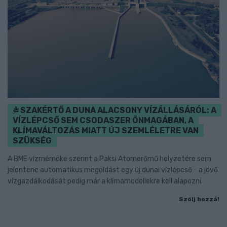
SZAKÉRTŐ A DUNA ALACSONY VÍZÁLLÁSÁRÓL: A
VÍZLÉPCSŐ SEM CSODASZER ÖNMAGÁBAN, A
KLÍMAVÁLTOZÁS MIATT ÚJ SZEMLÉLETRE VAN
SZÜKSÉG
A BME vízmérnöke szerint a Paksi Atomerőmű helyzetére sem
jelentene automatikus megoldást egy új dunai vízlépcső - a jövő
vízgazdálkodását pedig már a klímamodellekre kell alapozni.
Szólj hozzá!