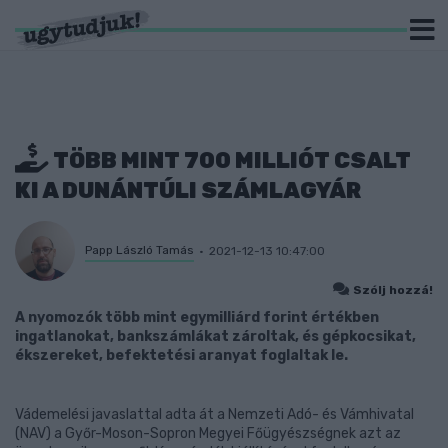
TÖBB MINT 700 MILLIÓT CSALT
KI A DUNÁNTÚLI SZÁMLAGYÁR
Papp László Tamás
2021-12-13 10:47:00
Szólj hozzá!
A nyomozók több mint egymilliárd forint értékben
ingatlanokat, bankszámlákat zároltak, és gépkocsikat,
ékszereket, befektetési aranyat foglaltak le.
Vádemelési javaslattal adta át a Nemzeti Adó- és Vámhivatal
(NAV) a Győr-Moson-Sopron Megyei Főügyészségnek azt az