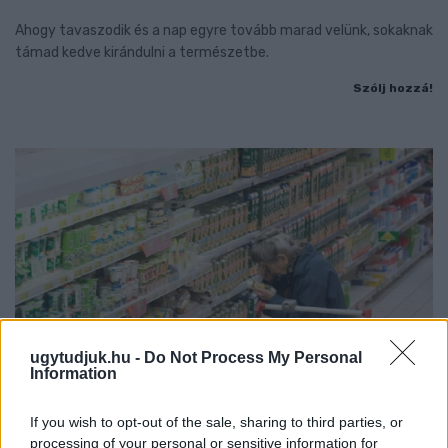
Ahogy tavaszodik és a nap egyre tovább marad velünk, sokaknak
támad kedve kirándulni a természetbe.
Szólj hozzá!
ugytudjuk.hu -
Do Not Process My Personal
Information
If you wish to opt-out of the sale, sharing to third parties, or
ÖRÖMHÍR: TÍZ ÉVE NEM VOLT ILYEN ALACSONY AZ
processing of your personal or sensitive information for