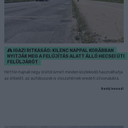
IGAZI RITKASÁG: KILENC NAPPAL KORÁBBAN
NYITJÁK MEG A FELÚJÍTÁS ALATT ÁLLÓ HECSEI ÚTI
FELÜLJÁRÓT
Hétfőn hajnali négy órától ismét minden közlekedő használhatja
az átkelőt, az autóbuszok is visszatérnek eredeti útvonalukra.
Szólj hozzá!