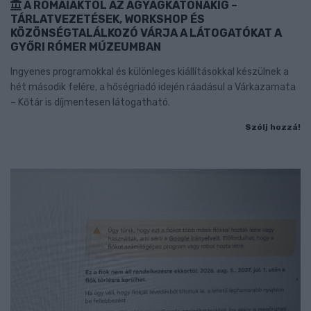
A RÓMAIAKTÓL AZ AGYAGKATONÁKIG –
TÁRLATVEZETÉSEK, WORKSHOP ÉS
KÖZÖNSÉGTALÁLKOZÓ VÁRJA A LÁTOGATÓKAT A
GYŐRI RÓMER MÚZEUMBAN
Ingyenes programokkal és különleges kiállításokkal készülnek a
hét második felére, a hőségriadó idején ráadásul a Várkazamata
– Kőtár is díjmentesen látogatható.
Szólj hozzá!