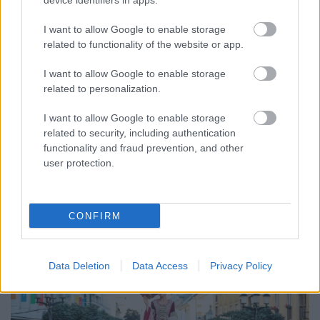
device identifiers in apps.
I want to allow Google to enable storage
related to functionality of the website or app.
I want to allow Google to enable storage
ENERGIATAKARÉKOSSÁG: KORÁBBAN KEZDŐDIK
related to personalization.
A GYŐRI AUDI ETO KC PÉNTEKI FELKÉSZÜLÉSI
MÉRKŐZÉSE
I want to allow Google to enable storage
related to security, including authentication
Az energiaellátás tehermentesítése érdekében másfél órával
functionality and fraud prevention, and other
előrébb hozták a Brest Bretagne Handball elleni találkozó
user protection.
kezdését.
1 hozzászólás
CONFIRM
Data Deletion
Data Access
Privacy Policy