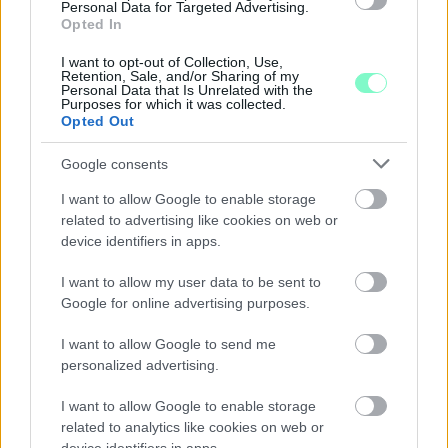
Personal Data for Targeted Advertising.
Opted In
A BAROKK ÖSSZES ÁRNYALATA ÉS MÉG EGY SOR
KIVÁLÓ PROGRAM VÁR MINDENKIT EZEN A HÉTVÉGÉN
I want to opt-out of Collection, Use,
Retention, Sale, and/or Sharing of my
GYŐRBEN
Personal Data that Is Unrelated with the
Purposes for which it was collected.
Középpontban a hagyományőrzés, de lesz Pogány Induló és
Opted Out
Majka koncert, jóga szeánsz, “borhajózás” és egy csomó minden
más.
Google consents
Szólj hozzá!
I want to allow Google to enable storage
related to advertising like cookies on web or
device identifiers in apps.
I want to allow my user data to be sent to
Google for online advertising purposes.
I want to allow Google to send me
personalized advertising.
I want to allow Google to enable storage
related to analytics like cookies on web or