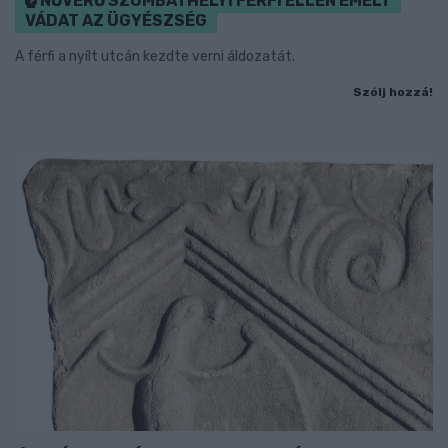
NŐVERŐ SZOMBATHELYI FÉRFI ELLEN EMELT
VÁDAT AZ ÜGYÉSZSÉG
A férfi a nyílt utcán kezdte verni áldozatát.
Szólj hozzá!