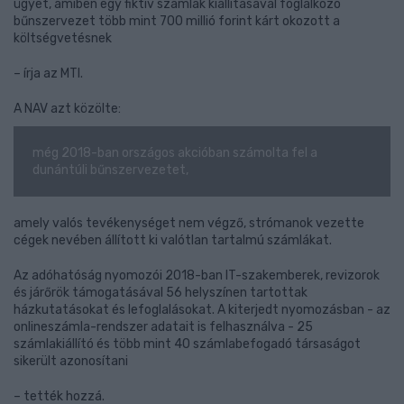
ügyet, amiben egy fiktív számlák kiállításával foglalkozó
bűnszervezet több mint 700 millió forint kárt okozott a
költségvetésnek
– írja az MTI.
A NAV azt közölte:
még 2018-ban országos akcióban számolta fel a
dunántúli bűnszervezetet,
amely valós tevékenységet nem végző, strómanok vezette
cégek nevében állított ki valótlan tartalmú számlákat.
Az adóhatóság nyomozói 2018-ban IT-szakemberek, revizorok
és járőrök támogatásával 56 helyszínen tartottak
házkutatásokat és lefoglalásokat. A kiterjedt nyomozásban - az
onlineszámla-rendszer adatait is felhasználva - 25
számlakiállító és több mint 40 számlabefogadó társaságot
sikerült azonosítani
– tették hozzá.