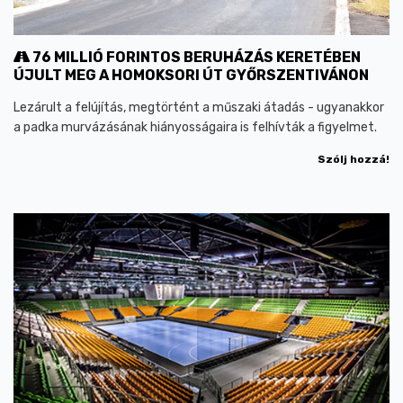
76 MILLIÓ FORINTOS BERUHÁZÁS KERETÉBEN
ÚJULT MEG A HOMOKSORI ÚT GYŐRSZENTIVÁNON
Lezárult a felújítás, megtörtént a műszaki átadás - ugyanakkor
a padka murvázásának hiányosságaira is felhívták a figyelmet.
Szólj hozzá!