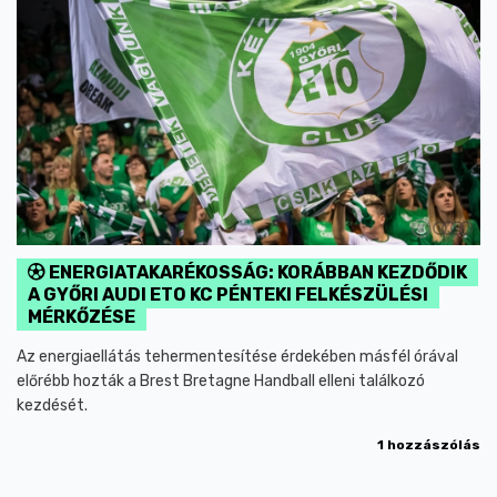
ENERGIATAKARÉKOSSÁG: KORÁBBAN KEZDŐDIK
A GYŐRI AUDI ETO KC PÉNTEKI FELKÉSZÜLÉSI
MÉRKŐZÉSE
Az energiaellátás tehermentesítése érdekében másfél órával
előrébb hozták a Brest Bretagne Handball elleni találkozó
kezdését.
1 hozzászólás