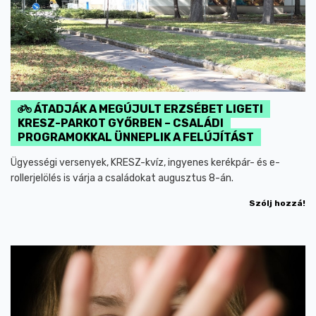
ÁTADJÁK A MEGÚJULT ERZSÉBET LIGETI
KRESZ-PARKOT GYŐRBEN – CSALÁDI
PROGRAMOKKAL ÜNNEPLIK A FELÚJÍTÁST
Ügyességi versenyek, KRESZ-kvíz, ingyenes kerékpár- és e-
rollerjelölés is várja a családokat augusztus 8-án.
Szólj hozzá!