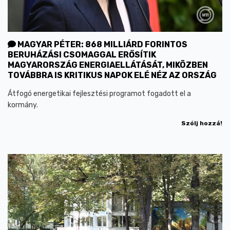
MAGYAR PÉTER: 868 MILLIÁRD FORINTOS
BERUHÁZÁSI CSOMAGGAL ERŐSÍTIK
MAGYARORSZÁG ENERGIAELLÁTÁSÁT, MIKÖZBEN
TOVÁBBRA IS KRITIKUS NAPOK ELÉ NÉZ AZ ORSZÁG
Átfogó energetikai fejlesztési programot fogadott el a
kormány.
Szólj hozzá!