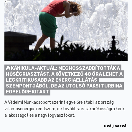
KÁNIKULA-AKTUÁL: MEGHOSSZABBÍTOTTÁK A
HŐSÉGRIASZTÁST, A KÖVETKEZŐ 48 ÓRA LEHET A
LEGKRITIKUSABB AZ ENERGIAELLÁTÁS
SZEMPONTJÁBÓL, DE AZ UTOLSÓ PAKSI TURBINA
EGYELŐRE KITART
A Védelmi Munkacsoport szerint egyelőre stabil az ország
villamosenergia-rendszere, de továbbra is takarékosságra kérik
a lakosságot és a nagyfogyasztókat.
Szólj hozzá!