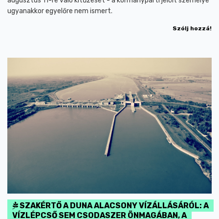
augusztus 11-re való kitűzését - a kormánypárti jelölt személye
ugyanakkor egyelőre nem ismert.
Szólj hozzá!
SZAKÉRTŐ A DUNA ALACSONY VÍZÁLLÁSÁRÓL: A
VÍZLÉPCSŐ SEM CSODASZER ÖNMAGÁBAN, A