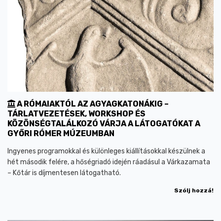
A RÓMAIAKTÓL AZ AGYAGKATONÁKIG –
TÁRLATVEZETÉSEK, WORKSHOP ÉS
KÖZÖNSÉGTALÁLKOZÓ VÁRJA A LÁTOGATÓKAT A
GYŐRI RÓMER MÚZEUMBAN
Ingyenes programokkal és különleges kiállításokkal készülnek a
hét második felére, a hőségriadó idején ráadásul a Várkazamata
– Kőtár is díjmentesen látogatható.
Szólj hozzá!