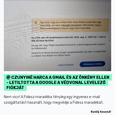
CZUNYINÉ HARCA A GMAIL ÉS AZ ÖNKÉNY ELLEN
- LETILTOTTA A GOOGLE A VÉDVONAL LEVELEZŐ
FIÓKJÁT
Nem vicc! A Fidesz maradéka tényleg egy ingyenes e-mail
szolgáltatást használt, hogy megvédje a Fidesz maradékát.
Szólj hozzá!