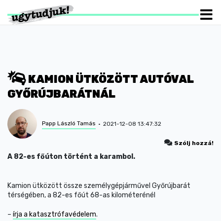
KAMION ÜTKÖZÖTT AUTÓVAL
GYŐRÚJBARÁTNÁL
Papp László Tamás
2021-12-08 13:47:32
Szólj hozzá!
A 82-es főúton történt a karambol.
Kamion ütközött össze személygépjárművel Győrújbarát
térségében, a 82-es főút 68-as kilométerénél
–
írja a katasztrófavédelem
.