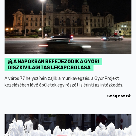
A NAPOKBAN BEFEJEZŐDIK A GYŐRI
DÍSZKIVILÁGÍTÁS LEKAPCSOLÁSA
A város 77 helyszínén zajlik a munkavégzés, a Győr Projekt
kezelésében lévő épületek egy részét is érinti az intézkedés.
Szólj hozzá!