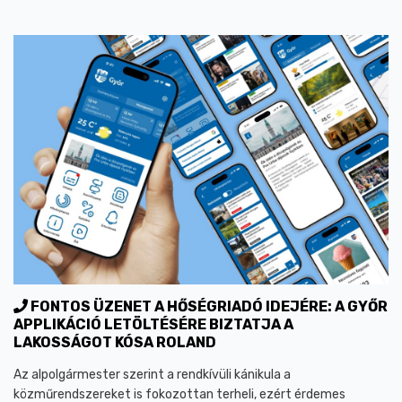
FONTOS ÜZENET A HŐSÉGRIADÓ IDEJÉRE: A GYŐR
APPLIKÁCIÓ LETÖLTÉSÉRE BIZTATJA A
LAKOSSÁGOT KÓSA ROLAND
Az alpolgármester szerint a rendkívüli kánikula a
közműrendszereket is fokozottan terheli, ezért érdemes