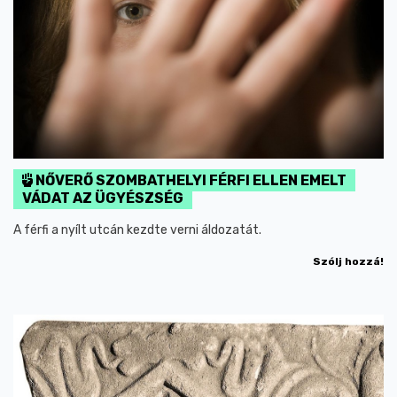
NŐVERŐ SZOMBATHELYI FÉRFI ELLEN EMELT
VÁDAT AZ ÜGYÉSZSÉG
A férfi a nyílt utcán kezdte verni áldozatát.
Szólj hozzá!