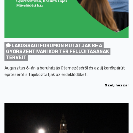
LAKOSSÁGI FÓRUMON MUTATJÁK BE A
GYŐRSZENTIVÁNI KÖR TÉR FELÚJÍTÁSÁNAK
TERVEIT
Augusztus 6-án a beruházás ütemezéséről és az új kerékpárút
építéséről is tájékoztatják az érdeklődőket.
Szólj hozzá!