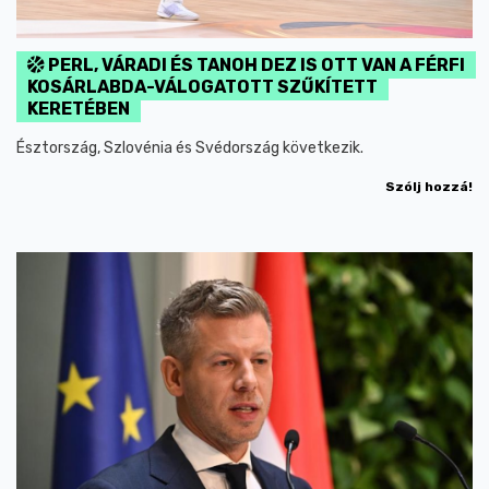
PERL, VÁRADI ÉS TANOH DEZ IS OTT VAN A FÉRFI
KOSÁRLABDA-VÁLOGATOTT SZŰKÍTETT
KERETÉBEN
Észtország, Szlovénia és Svédország következik.
Szólj hozzá!