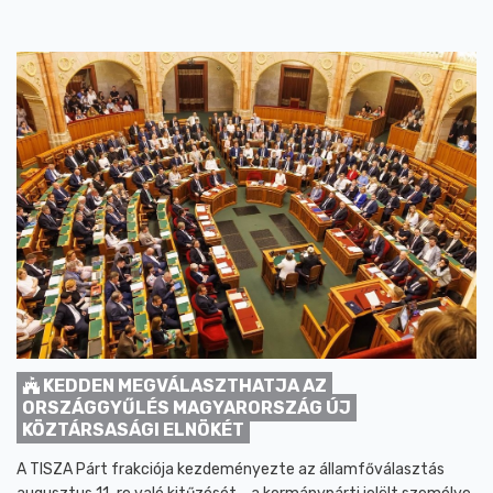
KEDDEN MEGVÁLASZTHATJA AZ
ORSZÁGGYŰLÉS MAGYARORSZÁG ÚJ
KÖZTÁRSASÁGI ELNÖKÉT
A TISZA Párt frakciója kezdeményezte az államfőválasztás