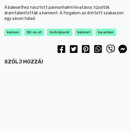
A balesethez riasztott pannonhalmi hivatásos tűzoltók
áramtalanították a kamiont. A forgalom az érintett szakaszon
egy sávon halad.
kamion
82-es út
Győrújbarát
baleset
karambol
SZÓLJ HOZZÁ!