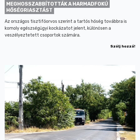
MEGHOSSZABBÍTOTTÁK A HARMADFOKÚ
HŐSÉGRIASZTÁST
Az országos tisztifőorvos szerint a tartós hőség továbbra is
komoly egészségügyi kockázatot jelent, különösen a
veszélyeztetett csoportok számára.
Szólj hozzá!