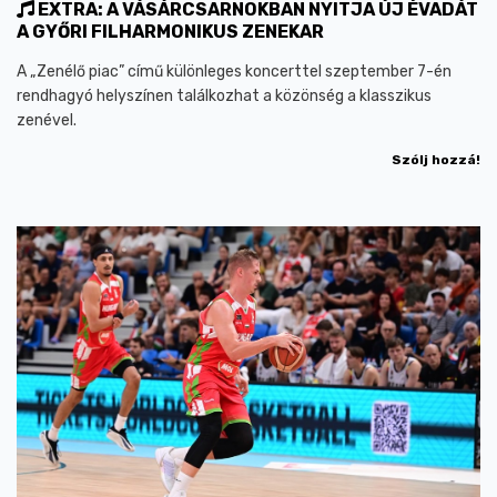
EXTRA: A VÁSÁRCSARNOKBAN NYITJA ÚJ ÉVADÁT
A GYŐRI FILHARMONIKUS ZENEKAR
A „Zenélő piac” című különleges koncerttel szeptember 7-én
rendhagyó helyszínen találkozhat a közönség a klasszikus
zenével.
Szólj hozzá!