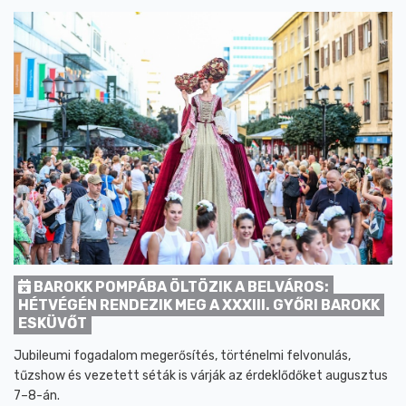
BAROKK POMPÁBA ÖLTÖZIK A BELVÁROS:
HÉTVÉGÉN RENDEZIK MEG A XXXIII. GYŐRI BAROKK
ESKÜVŐT
Jubileumi fogadalom megerősítés, történelmi felvonulás,
tűzshow és vezetett séták is várják az érdeklődőket augusztus
7–8-án.