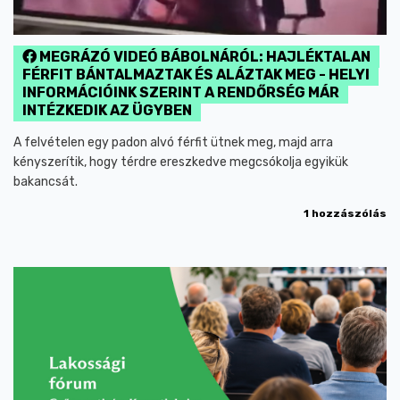
MEGRÁZÓ VIDEÓ BÁBOLNÁRÓL: HAJLÉKTALAN
FÉRFIT BÁNTALMAZTAK ÉS ALÁZTAK MEG - HELYI
INFORMÁCIÓINK SZERINT A RENDŐRSÉG MÁR
INTÉZKEDIK AZ ÜGYBEN
A felvételen egy padon alvó férfit ütnek meg, majd arra
kényszerítik, hogy térdre ereszkedve megcsókolja egyikük
bakancsát.
1 hozzászólás