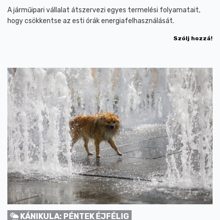
A járműipari vállalat átszervezi egyes termelési folyamatait,
hogy csökkentse az esti órák energiafelhasználását.
Szólj hozzá!
KÁNIKULA: PÉNTEK ÉJFÉLIG