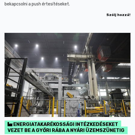
bekapcsolni a push értesítéseket.
Szólj hozzá!
ENERGIATAKARÉKOSSÁGI INTÉZKEDÉSEKET
VEZET BE A GYŐRI RÁBA A NYÁRI ÜZEMSZÜNETIG