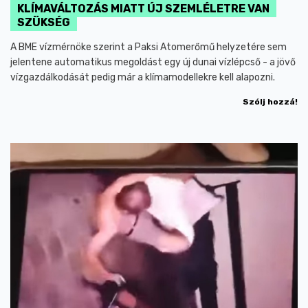
KLÍMAVÁLTOZÁS MIATT ÚJ SZEMLÉLETRE VAN
SZÜKSÉG
A BME vízmérnöke szerint a Paksi Atomerőmű helyzetére sem
jelentene automatikus megoldást egy új dunai vízlépcső - a jövő
vízgazdálkodását pedig már a klímamodellekre kell alapozni.
Szólj hozzá!