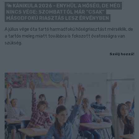
KÁNIKULA 2026 - ENYHÜL A HŐSÉG, DE MÉG
NINCS VÉGE: SZOMBATTÓL MÁR “CSAK”
MÁSODFOKÚ RIASZTÁS LESZ ÉRVÉNYBEN
A július vége óta tartó harmadfokú hőségriasztást mérséklik, de
a tartós meleg miatt továbbra is fokozott óvatosságra van
szükség.
Szólj hozzá!