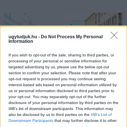
ugytudjuk.hu -
Do Not Process My Personal
Information
If you wish to opt-out of the sale, sharing to third parties, or
processing of your personal or sensitive information for
targeted advertising by us, please use the below opt-out
section to confirm your selection. Please note that after your
opt-out request is processed you may continue seeing
interest-based ads based on personal information utilized by
us or personal information disclosed to third parties prior to
your opt-out. You may separately opt-out of the further
BAROKK POMPÁBA ÖLTÖZIK A BELVÁROS:
disclosure of your personal information by third parties on the
HÉTVÉGÉN RENDEZIK MEG A XXXIII. GYŐRI BAROKK
IAB’s list of downstream participants. This information may
ESKÜVŐT
also be disclosed by us to third parties on the
IAB’s List of
Jubileumi fogadalom megerősítés, történelmi felvonulás,
Downstream Participants
that may further disclose it to other
third parties.
tűzshow és vezetett séták is várják az érdeklődőket augusztus