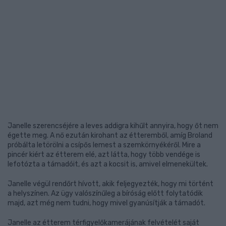
Janelle szerencséjére a leves addigra kihűlt annyira, hogy őt nem
égette meg. A nő ezután kirohant az étteremből, amíg Broland
próbálta letörölni a csípős lemest a szemkörnyékéről. Mire a
pincér kiért az étterem elé, azt látta, hogy több vendége is
lefotózta a támadóit, és azt a kocsit is, amivel elmenekültek.
Janelle végül rendőrt hívott, akik feljegyezték, hogy mi történt
a helyszínen. Az ügy valószínűleg a bíróság előtt folytatódik
majd, azt még nem tudni, hogy mivel gyanúsítják a támadót.
Janelle az étterem térfigyelőkamerájának felvételét saját