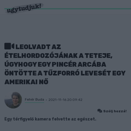
LEOLVADT AZ
ÉTELHORDOZÓJÁNAK A TETEJE,
ÚGYHOGY EGY PINCÉR ARCÁBA
ÖNTÖTTE A TŰZFORRÓ LEVESÉT EGY
AMERIKAI NŐ
Fehér Buda
2021-11-16 20:09:42
Szólj hozzá!
Egy térfigyelő kamera felvette az egészet.