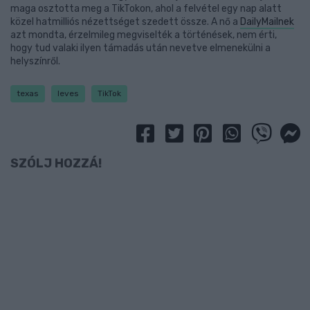
maga osztotta meg a TikTokon, ahol a felvétel egy nap alatt
közel hatmilliós nézettséget szedett össze. A nő a
DailyMailnek
azt mondta, érzelmileg megviselték a történések, nem érti,
hogy tud valaki ilyen támadás után nevetve elmenekülni a
helyszínről.
texas
leves
TikTok
SZÓLJ HOZZÁ!