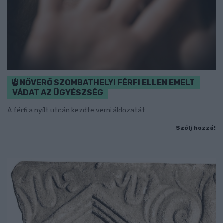
NŐVERŐ SZOMBATHELYI FÉRFI ELLEN EMELT
VÁDAT AZ ÜGYÉSZSÉG
A férfi a nyílt utcán kezdte verni áldozatát.
Szólj hozzá!