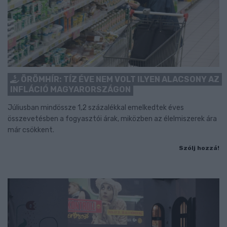
ÖRÖMHÍR: TÍZ ÉVE NEM VOLT ILYEN ALACSONY AZ
INFLÁCIÓ MAGYARORSZÁGON
Júliusban mindössze 1,2 százalékkal emelkedtek éves
összevetésben a fogyasztói árak, miközben az élelmiszerek ára
már csökkent.
Szólj hozzá!