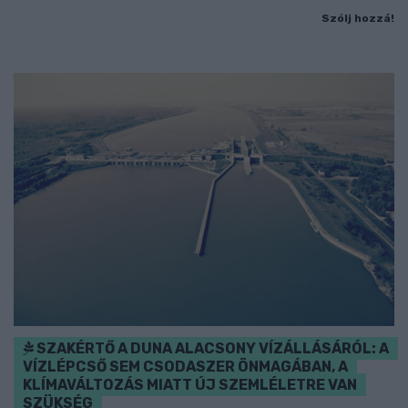
Szólj hozzá!
SZAKÉRTŐ A DUNA ALACSONY VÍZÁLLÁSÁRÓL: A
VÍZLÉPCSŐ SEM CSODASZER ÖNMAGÁBAN, A
KLÍMAVÁLTOZÁS MIATT ÚJ SZEMLÉLETRE VAN
SZÜKSÉG