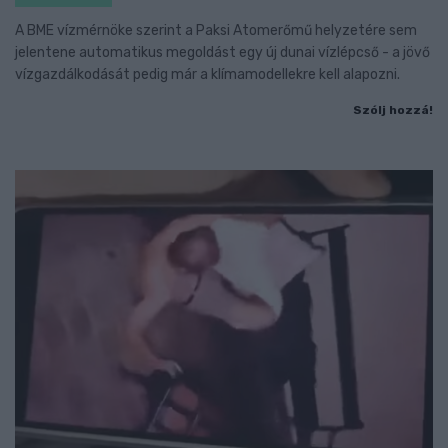
A BME vízmérnöke szerint a Paksi Atomerőmű helyzetére sem
jelentene automatikus megoldást egy új dunai vízlépcső - a jövő
vízgazdálkodását pedig már a klímamodellekre kell alapozni.
Szólj hozzá!