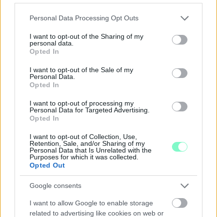
7–8-án.
Please note that this website/app uses one or more Google
Personal Data Processing Opt Outs
services and may gather and store information including but
Szólj hozzá!
not limited to your visit or usage behaviour. You may click to
I want to opt-out of the Sharing of my
personal data.
grant or deny consent to Google and its third-party tags to
Opted In
use your data for below specified purposes in below Google
consent section.
I want to opt-out of the Sale of my
Personal Data.
Opted In
I want to opt-out of processing my
Personal Data for Targeted Advertising.
Opted In
I want to opt-out of Collection, Use,
Retention, Sale, and/or Sharing of my
Personal Data that Is Unrelated with the
Purposes for which it was collected.
Opted Out
Google consents
EXTRA: A VÁSÁRCSARNOKBAN NYITJA ÚJ ÉVADÁT
I want to allow Google to enable storage
A GYŐRI FILHARMONIKUS ZENEKAR
related to advertising like cookies on web or