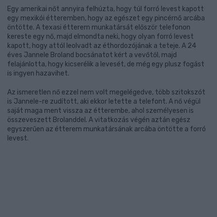
Egy amerikai nőt annyira felhúzta, hogy túl forró levest kapott
egy mexikói étteremben, hogy az egészet egy pincérnő arcába
öntötte. A texasi étterem munkatársát először telefonon
kereste egy nő, majd elmondta neki, hogy olyan forró levest
kapott, hogy attól leolvadt az éthordozójának a teteje. A 24
éves Jannele Broland bocsánatot kért a vevőtől, majd
felajánlotta, hogy kicserélik a levesét, de még egy plusz fogást
is ingyen hazavihet.
Az ismeretlen nő ezzel nem volt megelégedve, több szitokszót
is Jannele-re zudított, aki ekkor letette a telefont. A nő végül
saját maga ment vissza az étterembe, ahol személyesen is
összeveszett Brolanddel. A vitatkozás végén aztán egész
egyszerűen az étterem munkatársának arcába öntötte a forró
levest.