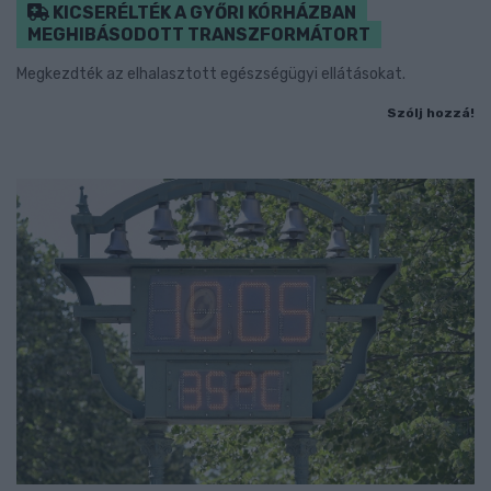
KICSERÉLTÉK A GYŐRI KÓRHÁZBAN
MEGHIBÁSODOTT TRANSZFORMÁTORT
Megkezdték az elhalasztott egészségügyi ellátásokat.
Szólj hozzá!