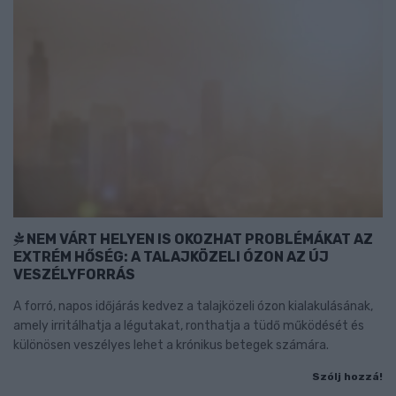
NEM VÁRT HELYEN IS OKOZHAT PROBLÉMÁKAT AZ
EXTRÉM HŐSÉG: A TALAJKÖZELI ÓZON AZ ÚJ
VESZÉLYFORRÁS
A forró, napos időjárás kedvez a talajközeli ózon kialakulásának,
amely irritálhatja a légutakat, ronthatja a tüdő működését és
különösen veszélyes lehet a krónikus betegek számára.
Szólj hozzá!