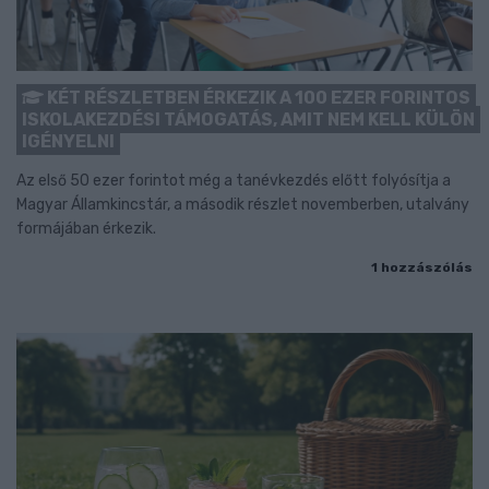
KÉT RÉSZLETBEN ÉRKEZIK A 100 EZER FORINTOS
ISKOLAKEZDÉSI TÁMOGATÁS, AMIT NEM KELL KÜLÖN
IGÉNYELNI
Az első 50 ezer forintot még a tanévkezdés előtt folyósítja a
Magyar Államkincstár, a második részlet novemberben, utalvány
formájában érkezik.
1 hozzászólás