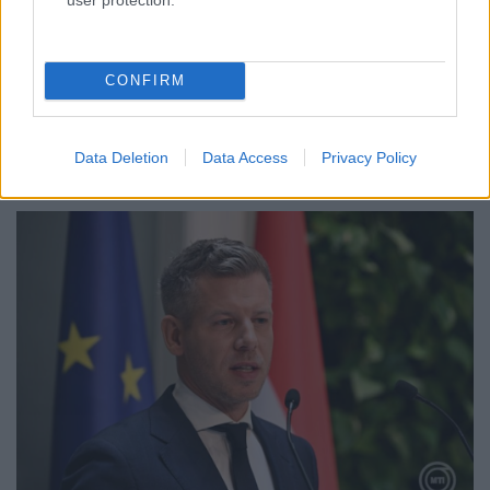
PERL, VÁRADI ÉS TANOH DEZ IS OTT VAN A FÉRFI
KOSÁRLABDA-VÁLOGATOTT SZŰKÍTETT
KERETÉBEN
CONFIRM
Észtország, Szlovénia és Svédország következik.
Szólj hozzá!
Data Deletion
Data Access
Privacy Policy