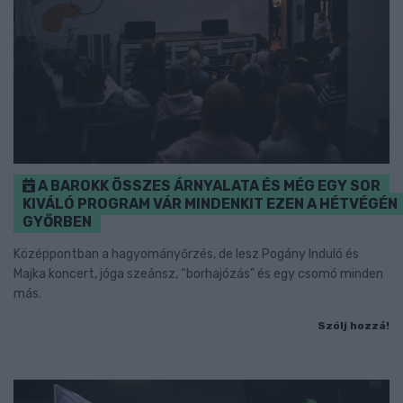
A BAROKK ÖSSZES ÁRNYALATA ÉS MÉG EGY SOR
KIVÁLÓ PROGRAM VÁR MINDENKIT EZEN A HÉTVÉGÉN
GYŐRBEN
Középpontban a hagyományőrzés, de lesz Pogány Induló és
Majka koncert, jóga szeánsz, “borhajózás” és egy csomó minden
más.
Szólj hozzá!