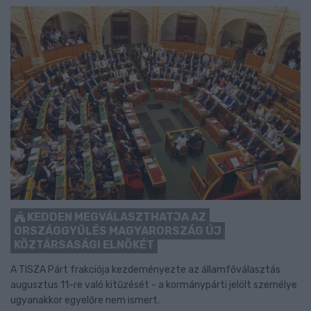
KEDDEN MEGVÁLASZTHATJA AZ
ORSZÁGGYŰLÉS MAGYARORSZÁG ÚJ
KÖZTÁRSASÁGI ELNÖKÉT
A TISZA Párt frakciója kezdeményezte az államfőválasztás
augusztus 11-re való kitűzését - a kormánypárti jelölt személye
ugyanakkor egyelőre nem ismert.