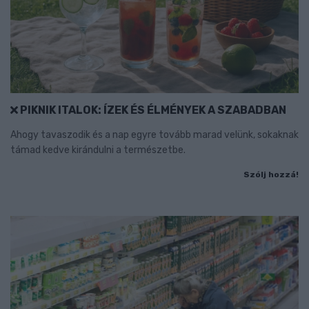
PIKNIK ITALOK: ÍZEK ÉS ÉLMÉNYEK A SZABADBAN
Ahogy tavaszodik és a nap egyre tovább marad velünk, sokaknak
támad kedve kirándulni a természetbe.
Szólj hozzá!