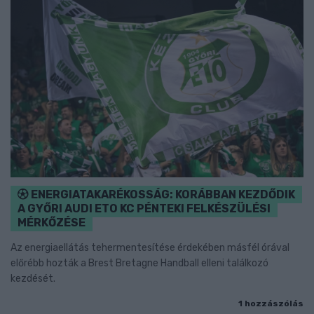
ENERGIATAKARÉKOSSÁG: KORÁBBAN KEZDŐDIK
A GYŐRI AUDI ETO KC PÉNTEKI FELKÉSZÜLÉSI
MÉRKŐZÉSE
Az energiaellátás tehermentesítése érdekében másfél órával
előrébb hozták a Brest Bretagne Handball elleni találkozó
kezdését.
1 hozzászólás