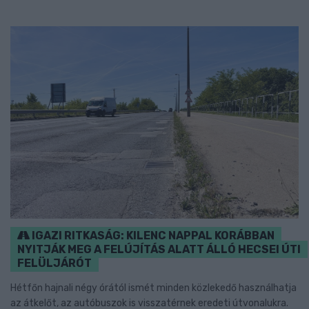
IGAZI RITKASÁG: KILENC NAPPAL KORÁBBAN
NYITJÁK MEG A FELÚJÍTÁS ALATT ÁLLÓ HECSEI ÚTI
FELÜLJÁRÓT
Hétfőn hajnali négy órától ismét minden közlekedő használhatja
az átkelőt, az autóbuszok is visszatérnek eredeti útvonalukra.