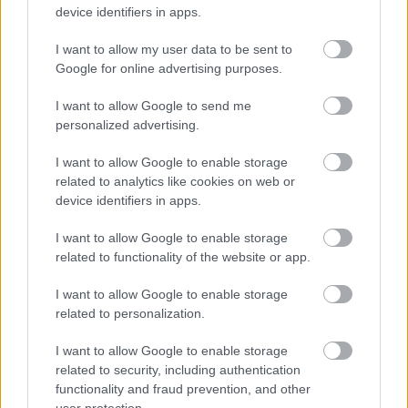
device identifiers in apps.
A „Zenélő piac” című különleges koncerttel szeptember 7-én
rendhagyó helyszínen találkozhat a közönség a klasszikus
I want to allow my user data to be sent to
zenével.
Google for online advertising purposes.
Szólj hozzá!
I want to allow Google to send me
personalized advertising.
I want to allow Google to enable storage
related to analytics like cookies on web or
device identifiers in apps.
I want to allow Google to enable storage
related to functionality of the website or app.
I want to allow Google to enable storage
related to personalization.
I want to allow Google to enable storage
related to security, including authentication
functionality and fraud prevention, and other
user protection.