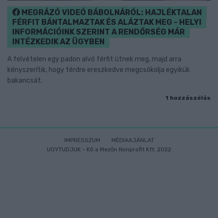
MEGRÁZÓ VIDEÓ BÁBOLNÁRÓL: HAJLÉKTALAN
FÉRFIT BÁNTALMAZTAK ÉS ALÁZTAK MEG - HELYI
INFORMÁCIÓINK SZERINT A RENDŐRSÉG MÁR
INTÉZKEDIK AZ ÜGYBEN
A felvételen egy padon alvó férfit ütnek meg, majd arra
kényszerítik, hogy térdre ereszkedve megcsókolja egyikük
bakancsát.
1 hozzászólás
IMPRESSZUM
MÉDIAAJÁNLAT
UGYTUDJUK - Kő a Mezőn Nonprofit Kft. 2022