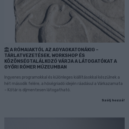
A RÓMAIAKTÓL AZ AGYAGKATONÁKIG –
TÁRLATVEZETÉSEK, WORKSHOP ÉS
KÖZÖNSÉGTALÁLKOZÓ VÁRJA A LÁTOGATÓKAT A
GYŐRI RÓMER MÚZEUMBAN
Ingyenes programokkal és különleges kiállításokkal készülnek a
hét második felére, a hőségriadó idején ráadásul a Várkazamata
– Kőtár is díjmentesen látogatható.
Szólj hozzá!