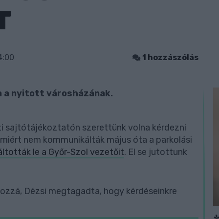
T
4:00
1 hozzászólás
a a nyitott városházának.
i sajtótájékoztatón szerettünk volna kérdezni
 miért nem kommunikálták május óta a parkolási
áltották le a Győr-Szol vezetőit
. El se jutottunk
hozzá, Dézsi megtagadta, hogy kérdéseinkre