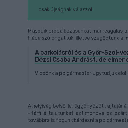
csak újságnak válaszol.
Második próbálkozásunkat már reagálásra se
hiába szólongattuk, illetve szegődtünk a
A parkolásról és a Győr-Szol-ve
Dézsi Csaba Andrást, de elmen
Videónk a polgármester Ugytudjuk elöli
A helyiség belső, lefüggönyözött ajtajáná
- férfi állta utunkat, azt mondva: ez lezár
továbbra is fogunk kérdezni a polgármester