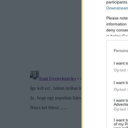
participants
Downstream 
Please note
information 
deny consent
in below Go
Persona
I want t
Opted 
I want t
Opted 
I want 
Advertis
Opted 
I want t
of my P
was col