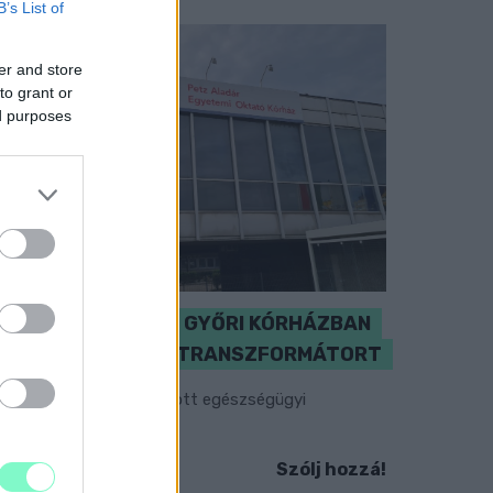
B’s List of
er and store
to grant or
ed purposes
KICSERÉLTÉK A GYŐRI KÓRHÁZBAN
MEGHIBÁSODOTT TRANSZFORMÁTORT
egkezdték az elhalasztott egészségügyi
llátásokat.
Szólj hozzá!