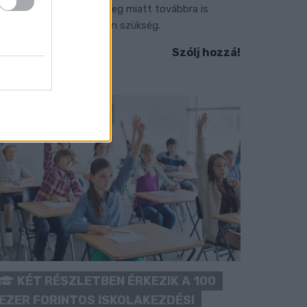
érséklik, de a tartós meleg miatt továbbra is
okozott óvatosságra van szükség.
Szólj hozzá!
KÉT RÉSZLETBEN ÉRKEZIK A 100
EZER FORINTOS ISKOLAKEZDÉSI