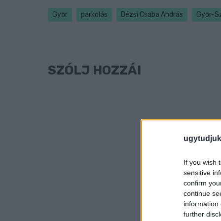
Győr
parkolás
Dézsi Csaba András
Győr-S
SZÓLJ HOZZÁ!
ugytudjuk
If you wish 
sensitive in
confirm you
continue se
information 
further disc