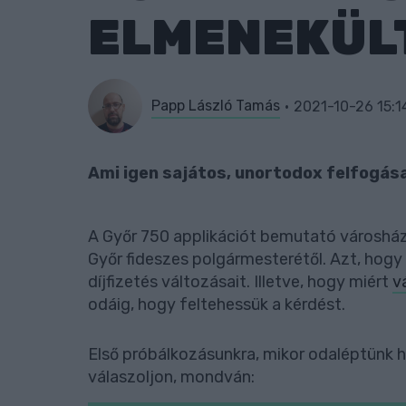
ELMENEKÜL
Papp László Tamás
2021-10-26 15:1
Ami igen sajátos, unortodox felfogás
A Győr 750 applikációt bemutató városház
Győr fideszes polgármesterétől. Azt, hogy
díjfizetés változásait. Illetve, hogy miért
v
odáig, hogy feltehessük a kérdést.
Első próbálkozásunkra, mikor odaléptünk 
válaszoljon, mondván: