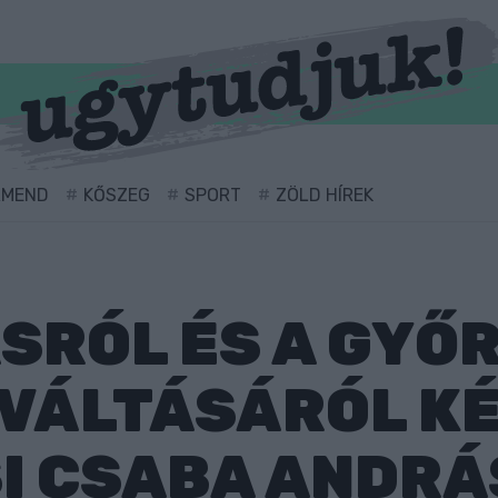
RMEND
KŐSZEG
SPORT
ZÖLD HÍREK
SRÓL ÉS A GYŐ
EVÁLTÁSÁRÓL K
I CSABA ANDRÁS