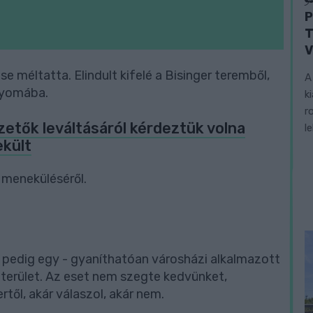
P
T
V
 méltatta. Elindult kifelé a Bisinger teremből,
A
 nyomába.
k
r
zetők leváltásáról kérdeztük volna
l
ekült
 meneküléséről.
l pedig egy - gyaníthatóan városházi alkalmazott
t terület. Az eset nem szegte kedvünket,
től, akár válaszol, akár nem.