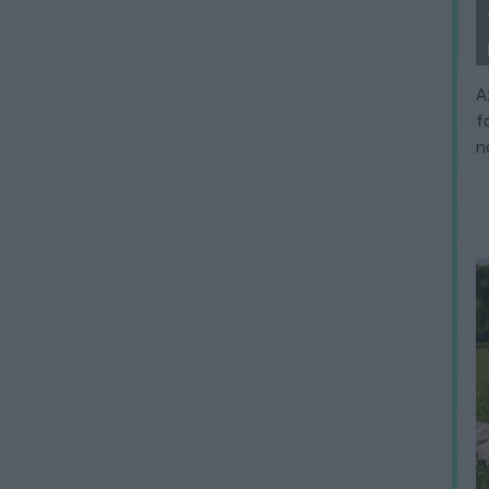
A
f
n