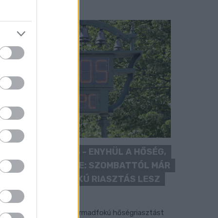
KÁNIKULA 2026 - ENYHÜL A HŐSÉG,
DE MÉG NINCS VÉGE: SZOMBATTÓL MÁR
“CSAK” MÁSODFOKÚ RIASZTÁS LESZ
ÉRVÉNYBEN
 július vége óta tartó harmadfokú hőségriasztást