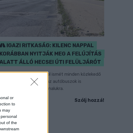
IGAZI RITKASÁG: KILENC NAPPAL
KORÁBBAN NYITJÁK MEG A FELÚJÍTÁS
ALATT ÁLLÓ HECSEI ÚTI FELÜLJÁRÓT
étfőn hajnali négy órától ismét minden közlekedő
asználhatja az átkelőt, az autóbuszok is
isszatérnek eredeti útvonalukra.
sonal or
Szólj hozzá!
ection to
ou may
 personal
out of the
 downstream