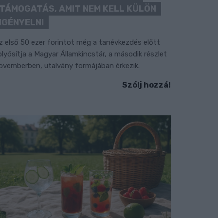
TÁMOGATÁS, AMIT NEM KELL KÜLÖN
IGÉNYELNI
z első 50 ezer forintot még a tanévkezdés előtt
olyósítja a Magyar Államkincstár, a második részlet
ovemberben, utalvány formájában érkezik.
Szólj hozzá!