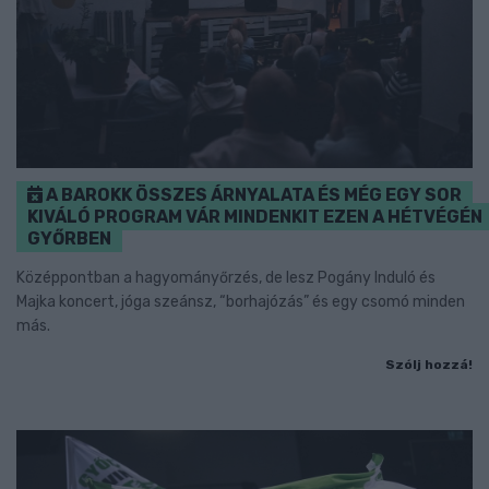
A BAROKK ÖSSZES ÁRNYALATA ÉS MÉG EGY SOR
KIVÁLÓ PROGRAM VÁR MINDENKIT EZEN A HÉTVÉGÉN
GYŐRBEN
Középpontban a hagyományőrzés, de lesz Pogány Induló és
Majka koncert, jóga szeánsz, “borhajózás” és egy csomó minden
más.
Szólj hozzá!