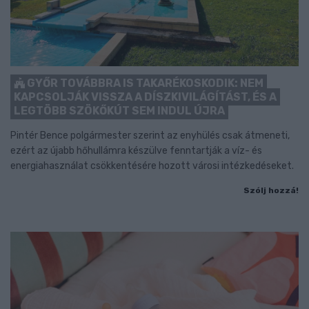
GYŐR TOVÁBBRA IS TAKARÉKOSKODIK: NEM
KAPCSOLJÁK VISSZA A DÍSZKIVILÁGÍTÁST, ÉS A
LEGTÖBB SZÖKŐKÚT SEM INDUL ÚJRA
Pintér Bence polgármester szerint az enyhülés csak átmeneti,
ezért az újabb hőhullámra készülve fenntartják a víz- és
energiahasználat csökkentésére hozott városi intézkedéseket.
Szólj hozzá!