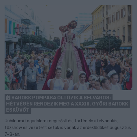
BAROKK POMPÁBA ÖLTÖZIK A BELVÁROS:
HÉTVÉGÉN RENDEZIK MEG A XXXIII. GYŐRI BAROKK
ESKÜVŐT
Jubileumi fogadalom megerősítés, történelmi felvonulás,
tűzshow és vezetett séták is várják az érdeklődőket augusztus
7–8-án.