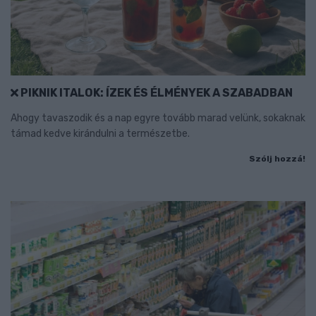
PIKNIK ITALOK: ÍZEK ÉS ÉLMÉNYEK A SZABADBAN
Ahogy tavaszodik és a nap egyre tovább marad velünk, sokaknak
támad kedve kirándulni a természetbe.
Szólj hozzá!