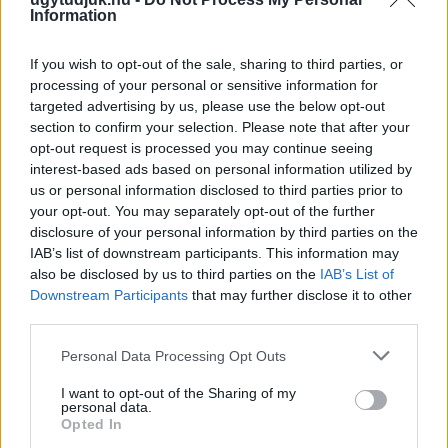
Information
Szólj hozzá!
If you wish to opt-out of the sale, sharing to third parties, or
processing of your personal or sensitive information for
targeted advertising by us, please use the below opt-out
section to confirm your selection. Please note that after your
opt-out request is processed you may continue seeing
interest-based ads based on personal information utilized by
us or personal information disclosed to third parties prior to
your opt-out. You may separately opt-out of the further
disclosure of your personal information by third parties on the
IAB’s list of downstream participants. This information may
also be disclosed by us to third parties on the
IAB’s List of
Downstream Participants
that may further disclose it to other
third parties.
Please note that this website/app uses one or more Google
Personal Data Processing Opt Outs
services and may gather and store information including but
IGAZI RITKASÁG: KILENC NAPPAL KORÁBBAN
not limited to your visit or usage behaviour. You may click to
I want to opt-out of the Sharing of my
NYITJÁK MEG A FELÚJÍTÁS ALATT ÁLLÓ HECSEI ÚTI
personal data.
grant or deny consent to Google and its third-party tags to
FELÜLJÁRÓT
Opted In
use your data for below specified purposes in below Google