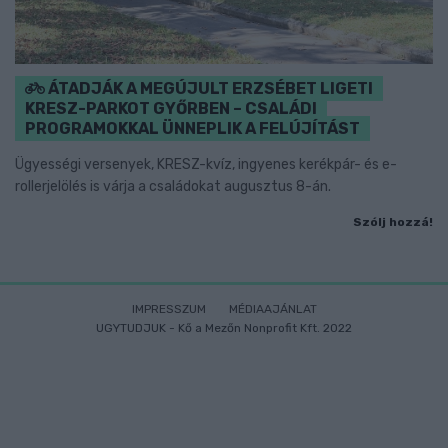
ÁTADJÁK A MEGÚJULT ERZSÉBET LIGETI
KRESZ-PARKOT GYŐRBEN – CSALÁDI
PROGRAMOKKAL ÜNNEPLIK A FELÚJÍTÁST
Ügyességi versenyek, KRESZ-kvíz, ingyenes kerékpár- és e-
rollerjelölés is várja a családokat augusztus 8-án.
Szólj hozzá!
IMPRESSZUM
MÉDIAAJÁNLAT
UGYTUDJUK - Kő a Mezőn Nonprofit Kft. 2022