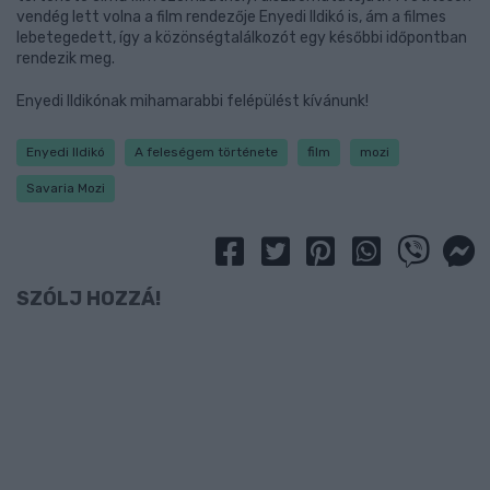
vendég lett volna a film rendezője Enyedi Ildikó is, ám a filmes
lebetegedett, így a közönségtalálkozót egy későbbi időpontban
rendezik meg.
Enyedi Ildikónak mihamarabbi felépülést kívánunk!
Enyedi Ildikó
A feleségem története
film
mozi
Savaria Mozi
SZÓLJ HOZZÁ!