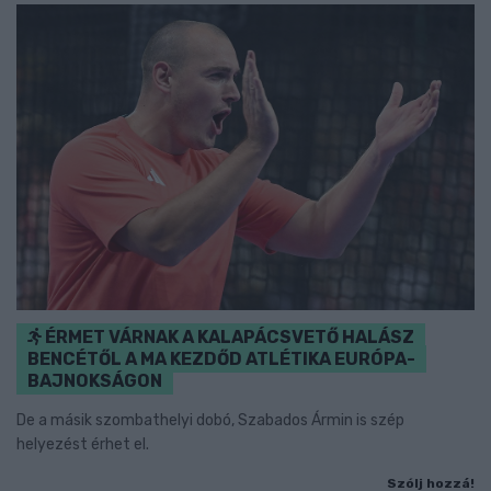
ÉRMET VÁRNAK A KALAPÁCSVETŐ HALÁSZ
BENCÉTŐL A MA KEZDŐD ATLÉTIKA EURÓPA-
BAJNOKSÁGON
De a másik szombathelyi dobó, Szabados Ármin is szép
helyezést érhet el.
Szólj hozzá!