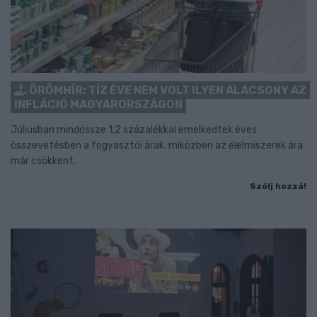
ÖRÖMHÍR: TÍZ ÉVE NEM VOLT ILYEN ALACSONY AZ
INFLÁCIÓ MAGYARORSZÁGON
Júliusban mindössze 1,2 százalékkal emelkedtek éves
összevetésben a fogyasztói árak, miközben az élelmiszerek ára
már csökkent.
Szólj hozzá!