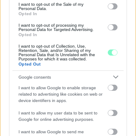
consent section.
Hétfőn hajnali négy órától ismét minden közlekedő használhatja
I want to opt-out of the Sale of my
Personal Data.
az átkelőt, az autóbuszok is visszatérnek eredeti útvonalukra.
Opted In
Szólj hozzá!
I want to opt-out of processing my
Personal Data for Targeted Advertising.
Opted In
I want to opt-out of Collection, Use,
Retention, Sale, and/or Sharing of my
Personal Data that Is Unrelated with the
Purposes for which it was collected.
Opted Out
Google consents
I want to allow Google to enable storage
related to advertising like cookies on web or
device identifiers in apps.
I want to allow my user data to be sent to
Google for online advertising purposes.
KICSERÉLTÉK A GYŐRI KÓRHÁZBAN
I want to allow Google to send me