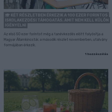
KÉT RÉSZLETBEN ÉRKEZIK A 100 EZER FORINTOS
ISKOLAKEZDÉSI TÁMOGATÁS, AMIT NEM KELL KÜLÖN
IGÉNYELNI
Az első 50 ezer forintot még a tanévkezdés előtt folyósítja a
Magyar Államkincstár, a második részlet novemberben, utalvány
formájában érkezik.
1 hozzászólás