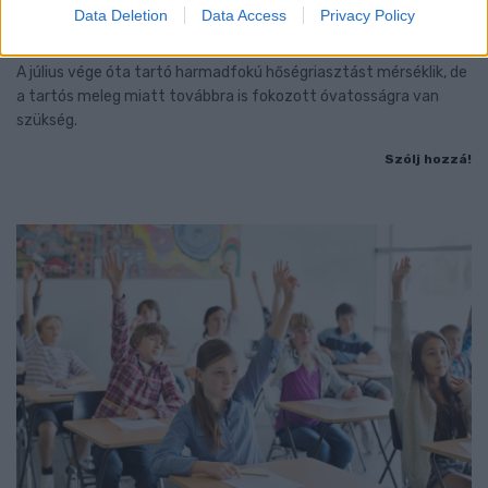
NINCS VÉGE: SZOMBATTÓL MÁR “CSAK”
Data Deletion
Data Access
Privacy Policy
MÁSODFOKÚ RIASZTÁS LESZ ÉRVÉNYBEN
A július vége óta tartó harmadfokú hőségriasztást mérséklik, de
a tartós meleg miatt továbbra is fokozott óvatosságra van
szükség.
Szólj hozzá!