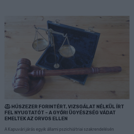
HÚSZEZER FORINTÉRT, VIZSGÁLAT NÉLKÜL ÍRT
FEL NYUGTATÓT – A GYŐRI ÜGYÉSZSÉG VÁDAT
EMELTEK AZ ORVOS ELLEN
A Kapuvári járás egyik állami pszichiátriai szakrendelésén