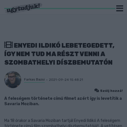
ENYEDI ILDIKÓ LEBETEGEDETT,
ÍGY NEM TUD MA RÉSZT VENNI A
SZOMBATHELYI DÍSZBEMUTATÓN
Farkas Bazsi
2021-09-24 15:48:21
Szólj hozzá!
A feleségem története című filmet azért így is levetítik a
Savaria Moziban.
Ma 18 órakor a Savaria Moziban tartjál Enyedi Ildikó A feleségem
története című film szombathelyi díszbemutatóját. A vetítésen