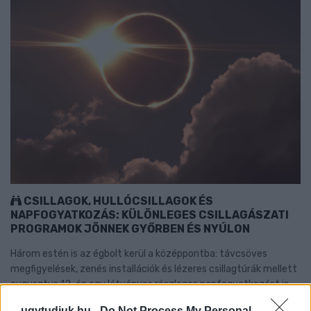
CSILLAGOK, HULLÓCSILLAGOK ÉS
NAPFOGYATKOZÁS: KÜLÖNLEGES CSILLAGÁSZATI
PROGRAMOK JÖNNEK GYŐRBEN ÉS NYÚLON
Három estén is az égbolt kerül a középpontba: távcsöves
megfigyelések, zenés installációk és lézeres csillagtúrák mellett
augusztus 12-én egy látványos részleges napfogyatkozást is
megfigyelhetnek az érdeklődők.
ugytudjuk.hu -
Do Not Process My Personal