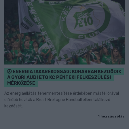
ENERGIATAKARÉKOSSÁG: KORÁBBAN KEZDŐDIK
A GYŐRI AUDI ETO KC PÉNTEKI FELKÉSZÜLÉSI
MÉRKŐZÉSE
Az energiaellátás tehermentesítése érdekében másfél órával
előrébb hozták a Brest Bretagne Handball elleni találkozó
kezdését.
1 hozzászólás