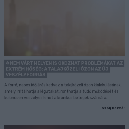
NEM VÁRT HELYEN IS OKOZHAT PROBLÉMÁKAT AZ
EXTRÉM HŐSÉG: A TALAJKÖZELI ÓZON AZ ÚJ
VESZÉLYFORRÁS
A forró, napos időjárás kedvez a talajközeli ózon kialakulásának,
amely irritálhatja a légutakat, ronthatja a tüdő működését és
különösen veszélyes lehet a krónikus betegek számára.
Szólj hozzá!