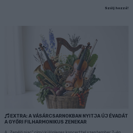
Szólj hozzá!
EXTRA: A VÁSÁRCSARNOKBAN NYITJA ÚJ ÉVADÁT
A GYŐRI FILHARMONIKUS ZENEKAR
A „Zenélő piac” című különleges koncerttel szeptember 7-én