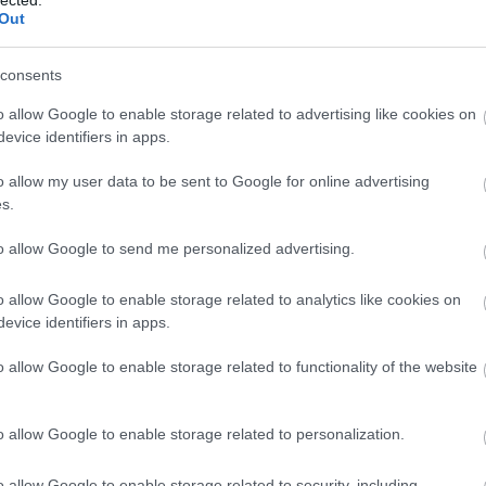
Out
 sem más nem látja, azt a rendszer titkosítja és
consents
A digitális szavazat nem tartalmaz a választóra
o allow Google to enable storage related to advertising like cookies on
tesen titkos. Az online szavazatokat a
evice identifiers in apps.
d csak hozzá a személyesen leadott, urnákban
o allow my user data to be sent to Google for online advertising
s.
to allow Google to send me personalized advertising.
özös ellenzék
o allow Google to enable storage related to analytics like cookies on
evice identifiers in apps.
o allow Google to enable storage related to functionality of the website
J
o allow Google to enable storage related to personalization.
f
é
o allow Google to enable storage related to security, including