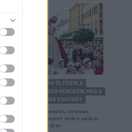
BAROKK POMPÁBA ÖLTÖZIK A
BELVÁROS: HÉTVÉGÉN RENDEZIK MEG A
XXXIII. GYŐRI BAROKK ESKÜVŐT
ubileumi fogadalom megerősítés, történelmi
elvonulás, tűzshow és vezetett séták is várják az
rdeklődőket augusztus 7–8-án.