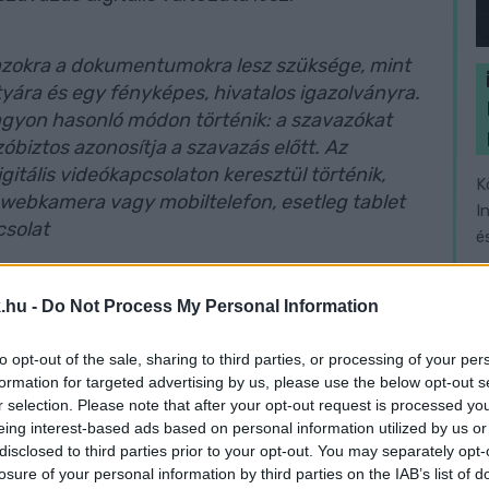
azokra a dokumentumokra lesz szüksége, mint
yára és egy fényképes, hivatalos igazolványra.
gyon hasonló módon történik: a szavazókat
óbiztos azonosítja a szavazás előtt. Az
tális videókapcsolaton keresztül történik,
K
 webkamera vagy mobiltelefon, esetleg tablet
I
csolat
é
.hu -
Do Not Process My Personal Information
to opt-out of the sale, sharing to third parties, or processing of your per
ozott, ezért online szavazás esetén – a
formation for targeted advertising by us, please use the below opt-out s
r selection. Please note that after your opt-out request is processed y
tráció is segíti a gördülékeny lebonyolítást. Az
eing interest-based ads based on personal information utilized by us or
 mai napon, azaz 2021. szeptember 13-án indult el
disclosed to third parties prior to your opt-out. You may separately opt-
ztrációra délelőtt 10 és este 19 óra között van
losure of your personal information by third parties on the IAB’s list of