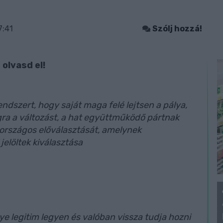
7:41
Szólj hozzá!
 olvasd el!
rendszert, hogy saját maga felé lejtsen a pálya,
ra a változást, a hat együttműködő pártnak
 országos előválasztását, amelynek
jelöltek kiválasztása
 legitim legyen és valóban vissza tudja hozni