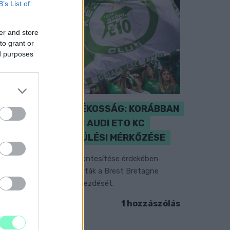
B’s List of
er and store
to grant or
ed purposes
ENERGIATAKARÉKOSSÁG: KORÁBBAN
KEZDŐDIK A GYŐRI AUDI ETO KC
PÉNTEKI FELKÉSZÜLÉSI MÉRKŐZÉSE
z energiaellátás tehermentesítése érdekében
ásfél órával előrébb hozták a Brest Bretagne
andball elleni találkozó kezdését.
1 hozzászólás