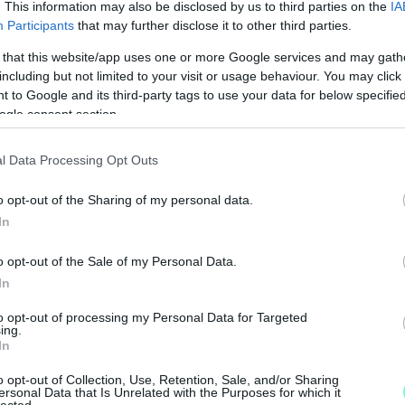
 az idősáv a hét folyamán tovább bővülhet.
. This information may also be disclosed by us to third parties on the
IA
Participants
that may further disclose it to other third parties.
 that this website/app uses one or more Google services and may gath
including but not limited to your visit or usage behaviour. You may click 
zükséges személyes adataikat meg kell adniuk.
 to Google and its third-party tags to use your data for below specifi
 szükséges adatokat az igazolványokról, de
ogle consent section.
s.
glalnia a videós azonosításra, amelyet akár
l Data Processing Opt Outs
tott időpontban is elvégezhet az online
o opt-out of the Sharing of my personal data.
os sikeresen beazonosította, akkor a rendszer
In
imásolhat, vagy e-mailben el is küldheti
o opt-out of the Sale of my Personal Data.
A
In
m
lérni a szavazólapját szeptember 18. és 26.
to opt-out of processing my Personal Data for Targeted
H
ing.
hatja le a voksát. Fontos: aki nem az
In
em már az első forduló alatt (18-26.) kezdeményez
o opt-out of Collection, Use, Retention, Sale, and/or Sharing
nket, hanem a videó-azonosítás után azonnal
ersonal Data that Is Unrelated with the Purposes for which it
lected.