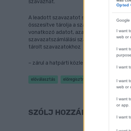
szavazhat.
Opted 
A leadott szavazatot sem a szavazóbiztos,
Google 
összesítve tárolja a szavazatszámlálásig. 
I want t
vonatkozó adatot, azaz a szavazás tökéle
web or d
szavazatszámlálási szakaszban adják maj
tárolt szavazatokhoz
I want t
purpose
– zárul a hatpárti közlemény.
I want 
előválasztás
előregisztráció
közlemény
k
I want t
web or d
I want t
or app.
SZÓLJ HOZZÁ!
I want t
I want t