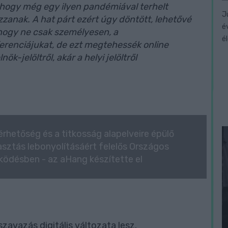
 hogy még egy ilyen pandémiával terhelt
J
zanak. A hat párt ezért úgy döntött, lehetővé
é
 hogy ne csak személyesen, a
é
erenciájukat, de ezt megtehessék online
k-jelöltről, akár a helyi jelöltről
rhetőség és a titkosság alapelveire épülő
lasztás lebonyolításáért felelős Országos
ködésben - az aHang készítette el
zavazás digitális változata lesz.