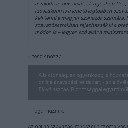
a valódi demokráciát, elengedhetetlen,
időszakban is a lehető legtöbben szavaz
kell tenni a magyar szavazók számára,
szavazósátrakban fejezhessék ki a pref
módon is – legyen szó akár a miniszterelnö
– teszik hozzá.
A biztonság, az egyenlőség, a hozzáfé
online szavazási rendszert - az elővá
Előválasztási Bizottsággal együttmű
– fogalmaznak.
Az online szavazási rendszer a személyes s