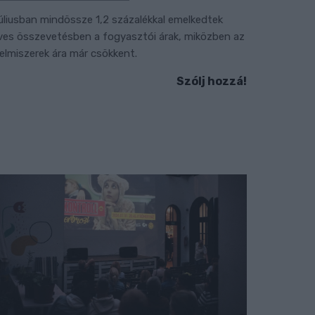
úliusban mindössze 1,2 százalékkal emelkedtek
ves összevetésben a fogyasztói árak, miközben az
lelmiszerek ára már csökkent.
Szólj hozzá!