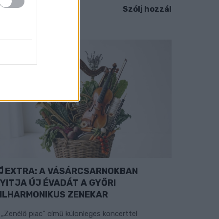
Szólj hozzá!
EXTRA: A VÁSÁRCSARNOKBAN
YITJA ÚJ ÉVADÁT A GYŐRI
ILHARMONIKUS ZENEKAR
 „Zenélő piac” című különleges koncerttel