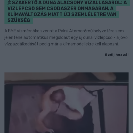
SZAKÉRTŐ A DUNA ALACSONY VÍZÁLLÁSÁRÓL: A
VÍZLÉPCSŐ SEM CSODASZER ÖNMAGÁBAN, A
KLÍMAVÁLTOZÁS MIATT ÚJ SZEMLÉLETRE VAN
SZÜKSÉG
A BME vízmérnöke szerint a Paksi Atomerőmű helyzetére sem
jelentene automatikus megoldást egy új dunai vízlépcső - a jövő
vízgazdálkodását pedig már a klímamodellekre kell alapozni.
Szólj hozzá!