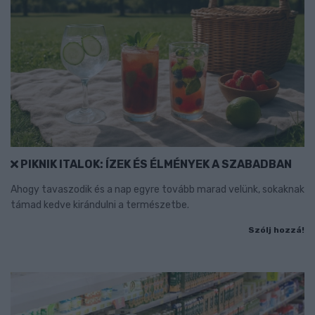
PIKNIK ITALOK: ÍZEK ÉS ÉLMÉNYEK A SZABADBAN
Ahogy tavaszodik és a nap egyre tovább marad velünk, sokaknak
támad kedve kirándulni a természetbe.
Szólj hozzá!