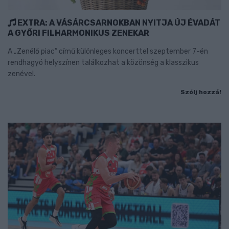
EXTRA: A VÁSÁRCSARNOKBAN NYITJA ÚJ ÉVADÁT
A GYŐRI FILHARMONIKUS ZENEKAR
A „Zenélő piac” című különleges koncerttel szeptember 7-én
rendhagyó helyszínen találkozhat a közönség a klasszikus
zenével.
Szólj hozzá!