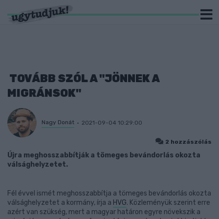
TOVÁBB SZÓL A "JÖNNEK A
MIGRÁNSOK"
Nagy Donát
2021-09-04 10:29:00
2 hozzászólás
Újra meghosszabbítják a tömeges bevándorlás okozta
válsághelyzetet.
Fél évvel ismét meghosszabbítja a tömeges bevándorlás okozta
válsághelyzetet a kormány, írja a
HVG
. Közleményük szerint erre
azért van szükség, mert a magyar határon egyre növekszik a