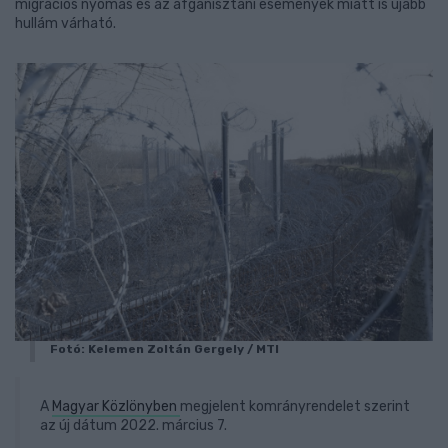
migrációs nyomás és az afganisztáni események miatt is újabb
hullám várható.
Fotó: Kelemen Zoltán Gergely / MTI
A
Magyar Közlönyben
megjelent komrányrendelet szerint
az új dátum 2022. március 7.