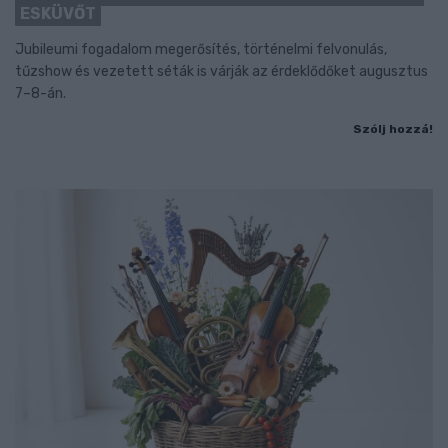
ESKÜVŐT
Jubileumi fogadalom megerősítés, történelmi felvonulás,
tűzshow és vezetett séták is várják az érdeklődőket augusztus
7–8-án.
Szólj hozzá!