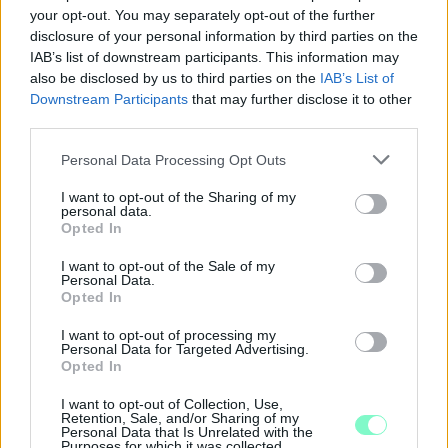
your opt-out. You may separately opt-out of the further
disclosure of your personal information by third parties on the
IAB’s list of downstream participants. This information may
also be disclosed by us to third parties on the
IAB’s List of
Downstream Participants
that may further disclose it to other
third parties.
Please note that this website/app uses one or more Google
Personal Data Processing Opt Outs
services and may gather and store information including but
not limited to your visit or usage behaviour. You may click to
I want to opt-out of the Sharing of my
personal data.
grant or deny consent to Google and its third-party tags to
Opted In
use your data for below specified purposes in below Google
consent section.
I want to opt-out of the Sale of my
A BAROKK ÖSSZES ÁRNYALATA ÉS MÉG EGY SOR
Personal Data.
Opted In
KIVÁLÓ PROGRAM VÁR MINDENKIT EZEN A HÉTVÉGÉN
GYŐRBEN
I want to opt-out of processing my
Personal Data for Targeted Advertising.
Középpontban a hagyományőrzés, de lesz Pogány Induló és
Opted In
Majka koncert, jóga szeánsz, “borhajózás” és egy csomó minden
más.
I want to opt-out of Collection, Use,
Retention, Sale, and/or Sharing of my
Personal Data that Is Unrelated with the
Szólj hozzá!
Purposes for which it was collected.