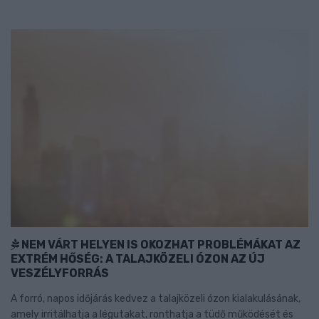
NEM VÁRT HELYEN IS OKOZHAT PROBLÉMÁKAT AZ
EXTRÉM HŐSÉG: A TALAJKÖZELI ÓZON AZ ÚJ
VESZÉLYFORRÁS
A forró, napos időjárás kedvez a talajközeli ózon kialakulásának,
amely irritálhatja a légutakat, ronthatja a tüdő működését és