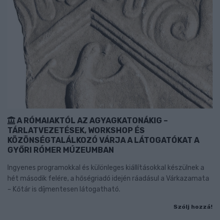
A RÓMAIAKTÓL AZ AGYAGKATONÁKIG –
TÁRLATVEZETÉSEK, WORKSHOP ÉS
KÖZÖNSÉGTALÁLKOZÓ VÁRJA A LÁTOGATÓKAT A
GYŐRI RÓMER MÚZEUMBAN
Ingyenes programokkal és különleges kiállításokkal készülnek a
hét második felére, a hőségriadó idején ráadásul a Várkazamata
– Kőtár is díjmentesen látogatható.
Szólj hozzá!