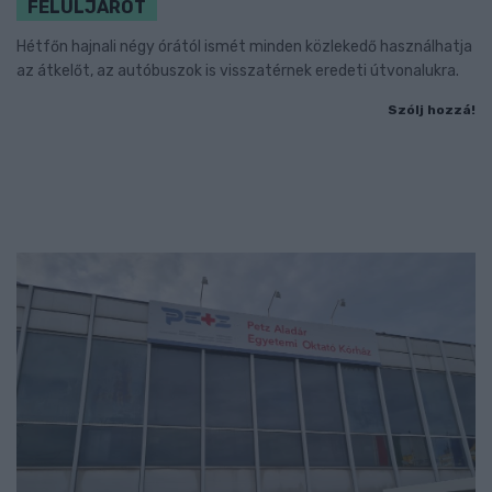
FELÜLJÁRÓT
Hétfőn hajnali négy órától ismét minden közlekedő használhatja
az átkelőt, az autóbuszok is visszatérnek eredeti útvonalukra.
Szólj hozzá!