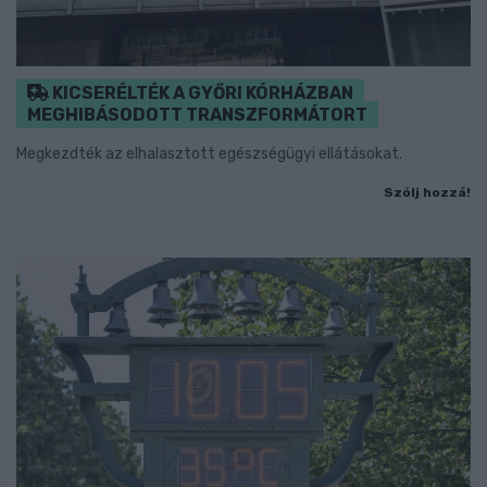
KICSERÉLTÉK A GYŐRI KÓRHÁZBAN
MEGHIBÁSODOTT TRANSZFORMÁTORT
Megkezdték az elhalasztott egészségügyi ellátásokat.
Szólj hozzá!