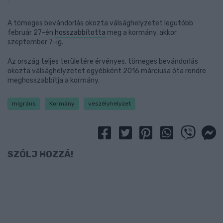
A tömeges bevándorlás okozta válsághelyzetet legutóbb
február 27-én
hosszabbította
meg a kormány, akkor
szeptember 7-ig.
Az ország teljes területére érvényes, tömeges bevándorlás
okozta válsághelyzetet egyébként 2016 márciusa óta rendre
meghosszabbítja a kormány.
migráns
Kormány
veszélyhelyzet
SZÓLJ HOZZÁ!