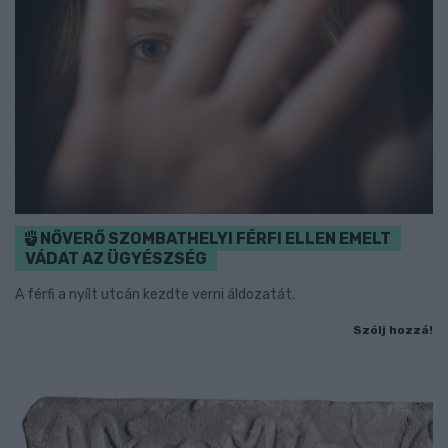
NŐVERŐ SZOMBATHELYI FÉRFI ELLEN EMELT
VÁDAT AZ ÜGYÉSZSÉG
A férfi a nyílt utcán kezdte verni áldozatát.
Szólj hozzá!