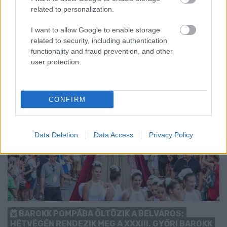
előrébb hozták a Brest Bretagne Handball elleni találkozó
related to personalization.
kezdését.
I want to allow Google to enable storage
1 hozzászólás
related to security, including authentication
functionality and fraud prevention, and other
user protection.
CONFIRM
Data Deletion
Data Access
Privacy Policy
BAROKK POMPÁBA ÖLTÖZIK A BELVÁROS:
HÉTVÉGÉN RENDEZIK MEG A XXXIII. GYŐRI BAROKK