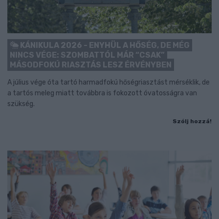
KÁNIKULA 2026 - ENYHÜL A HŐSÉG, DE MÉG
NINCS VÉGE: SZOMBATTÓL MÁR “CSAK”
MÁSODFOKÚ RIASZTÁS LESZ ÉRVÉNYBEN
A július vége óta tartó harmadfokú hőségriasztást mérséklik, de
a tartós meleg miatt továbbra is fokozott óvatosságra van
szükség.
Szólj hozzá!