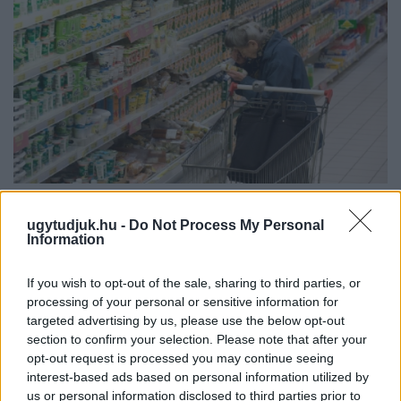
ÖRÖMHÍR: TÍZ ÉVE NEM VOLT ILYEN ALACSONY AZ
INFLÁCIÓ MAGYARORSZÁGON
ugytudjuk.hu -
Do Not Process My Personal
Information
Júliusban mindössze 1,2 százalékkal emelkedtek éves
összevetésben a fogyasztói árak, miközben az élelmiszerek ára
If you wish to opt-out of the sale, sharing to third parties, or
már csökkent.
processing of your personal or sensitive information for
targeted advertising by us, please use the below opt-out
Szólj hozzá!
section to confirm your selection. Please note that after your
opt-out request is processed you may continue seeing
interest-based ads based on personal information utilized by
us or personal information disclosed to third parties prior to