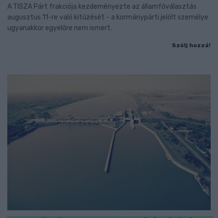
A TISZA Párt frakciója kezdeményezte az államfőválasztás
augusztus 11-re való kitűzését - a kormánypárti jelölt személye
ugyanakkor egyelőre nem ismert.
Szólj hozzá!