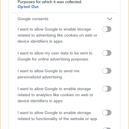
Purposes for which it was collected.
Opted Out
Google consents
I want to allow Google to enable storage
related to advertising like cookies on web or
device identifiers in apps.
I want to allow my user data to be sent to
Google for online advertising purposes.
I want to allow Google to send me
personalized advertising.
A BAROKK ÖSSZES ÁRNYALATA ÉS MÉG EGY SOR
KIVÁLÓ PROGRAM VÁR MINDENKIT EZEN A HÉTVÉGÉN
I want to allow Google to enable storage
GYŐRBEN
related to analytics like cookies on web or
device identifiers in apps.
Középpontban a hagyományőrzés, de lesz Pogány Induló és
Majka koncert, jóga szeánsz, “borhajózás” és egy csomó minden
I want to allow Google to enable storage
más.
related to functionality of the website or app.
Szólj hozzá!