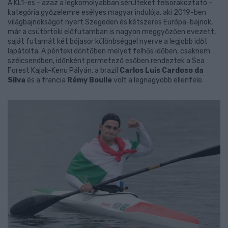
A KL1-es - azaz a legkomolyabban sérülteket felsorakoztató -
kategória győzelemre esélyes magyar indulója, aki 2019-ben
világbajnokságot nyert Szegeden és kétszeres Európa-bajnok,
már a csütörtöki előfutamban is nagyon meggyőzően evezett,
saját futamát két bójasor különbséggel nyerve a legjobb időt
lapátolta. A pénteki döntőben melyet felhős időben, csaknem
szélcsendben, időnként permetező esőben rendeztek a Sea
Forest Kajak-Kenu Pályán, a brazil
Carlos Luis Cardoso da
Silva
és a francia
Rémy Boulle
volt a legnagyobb ellenfele.