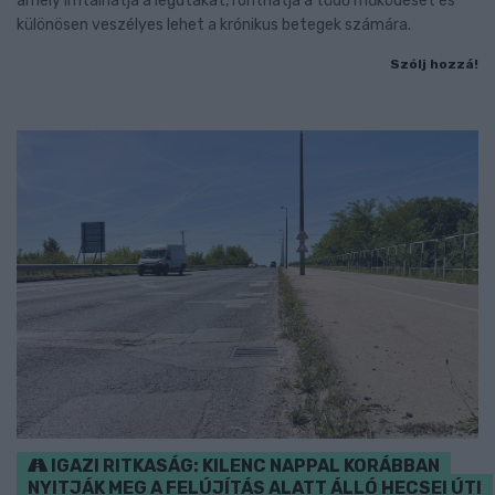
amely irritálhatja a légutakat, ronthatja a tüdő működését és
különösen veszélyes lehet a krónikus betegek számára.
Szólj hozzá!
IGAZI RITKASÁG: KILENC NAPPAL KORÁBBAN
NYITJÁK MEG A FELÚJÍTÁS ALATT ÁLLÓ HECSEI ÚTI