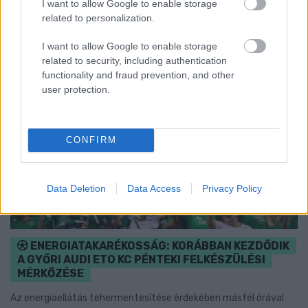
I want to allow Google to enable storage
related to personalization.
I want to allow Google to enable storage
related to security, including authentication
functionality and fraud prevention, and other
user protection.
CONFIRM
Data Deletion
Data Access
Privacy Policy
ENERGIATAKARÉKOSSÁG: KORÁBBAN KEZDŐDIK
A GYŐRI AUDI ETO KC PÉNTEKI FELKÉSZÜLÉSI
MÉRKŐZÉSE
Az energiaellátás tehermentesítése érdekében másfél órával