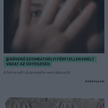
NŐVERŐ SZOMBATHELYI FÉRFI ELLEN EMELT
VÁDAT AZ ÜGYÉSZSÉG
A férfi a nyílt utcán kezdte verni áldozatát.
Szólj hozzá!