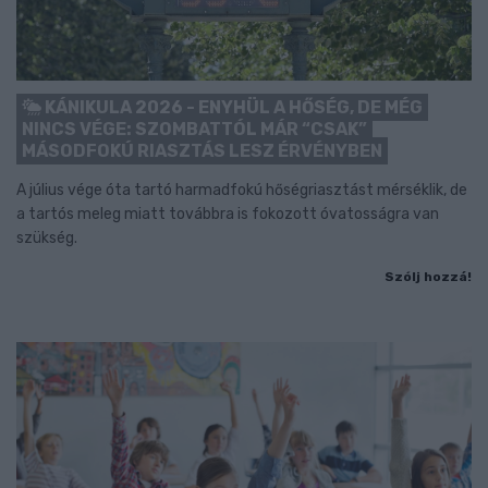
KÁNIKULA 2026 - ENYHÜL A HŐSÉG, DE MÉG
NINCS VÉGE: SZOMBATTÓL MÁR “CSAK”
MÁSODFOKÚ RIASZTÁS LESZ ÉRVÉNYBEN
A július vége óta tartó harmadfokú hőségriasztást mérséklik, de
a tartós meleg miatt továbbra is fokozott óvatosságra van
szükség.
Szólj hozzá!