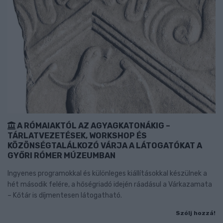
A RÓMAIAKTÓL AZ AGYAGKATONÁKIG –
TÁRLATVEZETÉSEK, WORKSHOP ÉS
KÖZÖNSÉGTALÁLKOZÓ VÁRJA A LÁTOGATÓKAT A
GYŐRI RÓMER MÚZEUMBAN
Ingyenes programokkal és különleges kiállításokkal készülnek a
hét második felére, a hőségriadó idején ráadásul a Várkazamata
– Kőtár is díjmentesen látogatható.
Szólj hozzá!