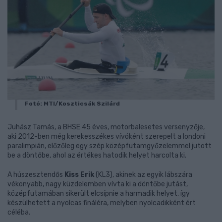
Fotó: MTI/Koszticsák Szilárd
Juhász Tamás, a BHSE 45 éves, motorbalesetes versenyzője,
aki 2012-ben még kerekesszékes vívóként szerepelt a londoni
paralimpián, előzőleg egy szép középfutamgyőzelemmel jutott
be a döntőbe, ahol az értékes hatodik helyet harcolta ki.
A húszesztendős
Kiss Erik
(KL3), akinek az egyik lábszára
vékonyabb, nagy küzdelemben vívta ki a döntőbe jutást,
középfutamában sikerült elcsípnie a harmadik helyet, így
készülhetett a nyolcas fináléra, melyben nyolcadikként ért
céléba.