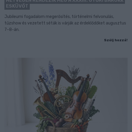
HÉTVÉGÉN RENDEZIK MEG A XXXIII. GYŐRI BAROKK
ESKÜVŐT
Jubileumi fogadalom megerősítés, történelmi felvonulás,
tűzshow és vezetett séták is várják az érdeklődőket augusztus
7–8-án.
Szólj hozzá!