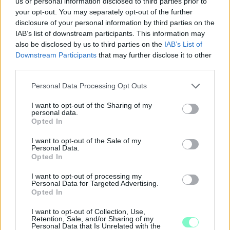
us or personal information disclosed to third parties prior to
your opt-out. You may separately opt-out of the further
disclosure of your personal information by third parties on the
IAB’s list of downstream participants. This information may
also be disclosed by us to third parties on the
IAB’s List of
Downstream Participants
that may further disclose it to other
third parties.
Please note that this website/app uses one or more Google
Personal Data Processing Opt Outs
services and may gather and store information including but
not limited to your visit or usage behaviour. You may click to
I want to opt-out of the Sharing of my
personal data.
grant or deny consent to Google and its third-party tags to
ÖRÖMHÍR: TÍZ ÉVE NEM VOLT ILYEN ALACSONY AZ
Opted In
use your data for below specified purposes in below Google
INFLÁCIÓ MAGYARORSZÁGON
consent section.
I want to opt-out of the Sale of my
Personal Data.
Júliusban mindössze 1,2 százalékkal emelkedtek éves
Opted In
összevetésben a fogyasztói árak, miközben az élelmiszerek ára
már csökkent.
I want to opt-out of processing my
Personal Data for Targeted Advertising.
Szólj hozzá!
Opted In
I want to opt-out of Collection, Use,
Retention, Sale, and/or Sharing of my
Personal Data that Is Unrelated with the