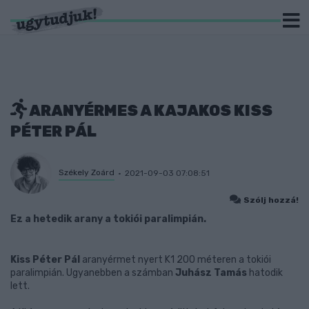
ARANYÉRMES A KAJAKOS KISS
PÉTER PÁL
Székely Zoárd
2021-09-03 07:08:51
Szólj hozzá!
Ez a hetedik arany a tokiói paralimpián.
Kiss Péter Pál
aranyérmet nyert K1 200 méteren a tokiói
paralimpián. Ugyanebben a számban
Juhász Tamás
hatodik
lett.