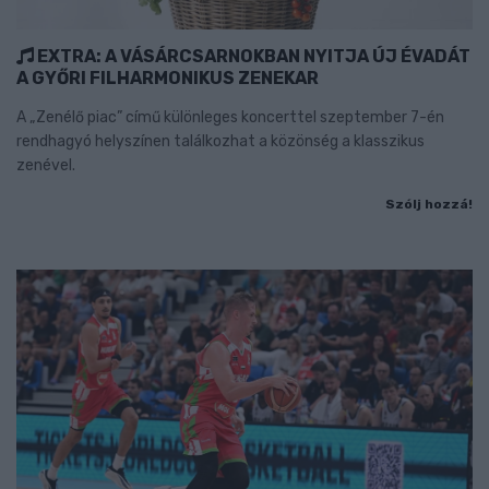
EXTRA: A VÁSÁRCSARNOKBAN NYITJA ÚJ ÉVADÁT
A GYŐRI FILHARMONIKUS ZENEKAR
A „Zenélő piac” című különleges koncerttel szeptember 7-én
rendhagyó helyszínen találkozhat a közönség a klasszikus
zenével.
Szólj hozzá!