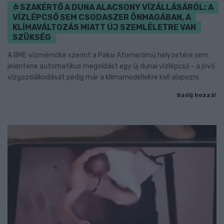
SZAKÉRTŐ A DUNA ALACSONY VÍZÁLLÁSÁRÓL: A
VÍZLÉPCSŐ SEM CSODASZER ÖNMAGÁBAN, A
KLÍMAVÁLTOZÁS MIATT ÚJ SZEMLÉLETRE VAN
SZÜKSÉG
A BME vízmérnöke szerint a Paksi Atomerőmű helyzetére sem
jelentene automatikus megoldást egy új dunai vízlépcső - a jövő
vízgazdálkodását pedig már a klímamodellekre kell alapozni.
Szólj hozzá!