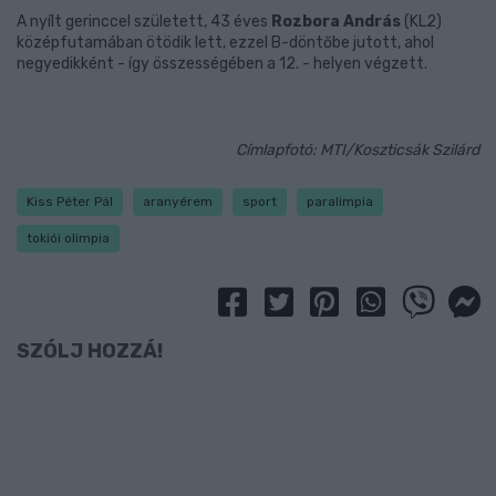
A nyílt gerinccel született, 43 éves
Rozbora András
(KL2)
középfutamában ötödik lett, ezzel B-döntőbe jutott, ahol
negyedikként - így összességében a 12. - helyen végzett.
Címlapfotó: MTI/Koszticsák Szilárd
Kiss Péter Pál
aranyérem
sport
paralimpia
tokiói olimpia
SZÓLJ HOZZÁ!