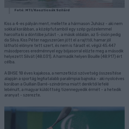
Fotó: MTI/Koszticsák Szilárd
Kiss a 4-es pályán ment, mellette a hármason Juhász - aki nem
sokkal korábban, a középfutamból egy szép győzelemmel
harcolta ki a döntőbe jutást -, a másik oldalán, az 5-ösön pedig
da Silva. Kiss Péter nagyszerűen jött el a rajttól, hamar jól
látható előnyre tett szert, és nem is fáradt el, végül 45.447
másodperces eredménnyel egy bójasorral előzte meg a második
helyezett Silvát (48.031). A harmadik helyen Bouille (48.917) ért
célba.
A BHSE 18 éves kajakosa, a nemzetközi szövetség összesítése
alapján a sportág legfiatalabb paralimpiai bajnoka - aki nyolcéves
korában a Guillain Barré-szindróma miatt deréktól lefelé
lebénult, a magyar küldöttség tizennegyedik érmét - a hetedik
aranyat - szerezte.