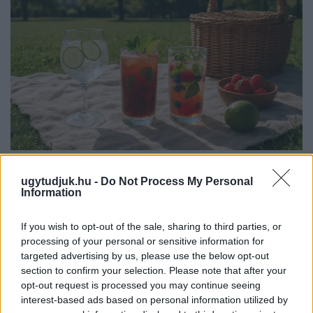
PIKNIK ITALOK: ÍZEK ÉS ÉLMÉNYEK A SZABADBAN
ugytudjuk.hu -
Do Not Process My Personal
Information
Ahogy tavaszodik és a nap egyre tovább marad velünk, sokaknak
támad kedve kirándulni a természetbe.
If you wish to opt-out of the sale, sharing to third parties, or
Szólj hozzá!
processing of your personal or sensitive information for
targeted advertising by us, please use the below opt-out
section to confirm your selection. Please note that after your
opt-out request is processed you may continue seeing
interest-based ads based on personal information utilized by