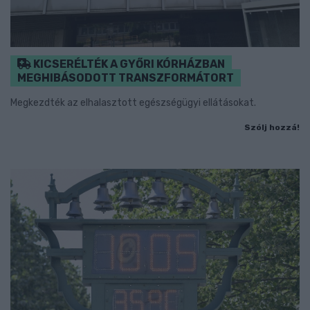
KICSERÉLTÉK A GYŐRI KÓRHÁZBAN
MEGHIBÁSODOTT TRANSZFORMÁTORT
Megkezdték az elhalasztott egészségügyi ellátásokat.
Szólj hozzá!