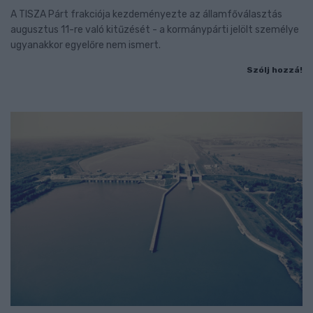
A TISZA Párt frakciója kezdeményezte az államfőválasztás
augusztus 11-re való kitűzését - a kormánypárti jelölt személye
ugyanakkor egyelőre nem ismert.
Szólj hozzá!