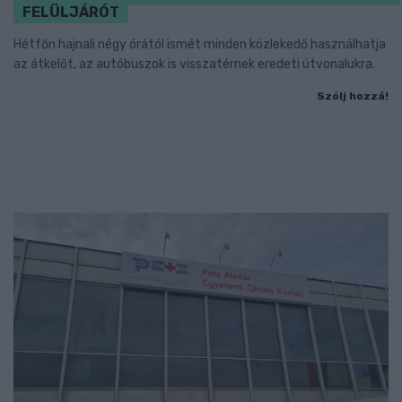
FELÜLJÁRÓT
Hétfőn hajnali négy órától ismét minden közlekedő használhatja
az átkelőt, az autóbuszok is visszatérnek eredeti útvonalukra.
Szólj hozzá!