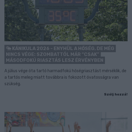
KÁNIKULA 2026 - ENYHÜL A HŐSÉG, DE MÉG
NINCS VÉGE: SZOMBATTÓL MÁR “CSAK”
MÁSODFOKÚ RIASZTÁS LESZ ÉRVÉNYBEN
A július vége óta tartó harmadfokú hőségriasztást mérséklik, de
a tartós meleg miatt továbbra is fokozott óvatosságra van
szükség.
Szólj hozzá!