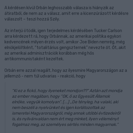
A kérdésen kívül Orbán leghosszabb válasza is hiányzik az
átiratból, de nem az a válasz, amit erre a kicenzúrázott kérdésre
válaszolt – teszi hozzá Szily.
Az interjú ötödik, igen terjedelmes kérdésében Tucker Carlson
arra kérdezett rá, hogy Orbánnak, az amerikai politika egykori
kedvencének milyen érzés volt, amikor Joe Biden nemrég, még
elnökjelöltként, “totalitárius gengszternek” nevezte őt. Őt, akit
az amerikai adminisztrációk korábban még hős
antikommunistaként kezeltek.
Orbán erre azzal reagált, hogy az ilyesmire Magyarországon az a
jellemző - nem túl udvarias - reakció, hogy
“Ki ez a fickó, hogy ilyeneket mondjon??” Aztán azt mondja
az ember magában, hogy “OK, ő az Egyesült Államok
elnöke, vegyük komolyan”. [...] „De tényleg, ha valaki, aki
nem beszéli a nyelvünket és igen korlátozottak az
ismeretei Magyarországról, még annak utóbbi évtizedeiről
is, és nyilvánvalóan nem ért meg minket, ilyen véleményt
fogalmaz meg, az személyes sértés minden magyarnak.”