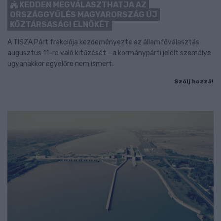
KEDDEN MEGVÁLASZTHATJA AZ
ORSZÁGGYŰLÉS MAGYARORSZÁG ÚJ
KÖZTÁRSASÁGI ELNÖKÉT
A TISZA Párt frakciója kezdeményezte az államfőválasztás
augusztus 11-re való kitűzését - a kormánypárti jelölt személye
ugyanakkor egyelőre nem ismert.
Szólj hozzá!