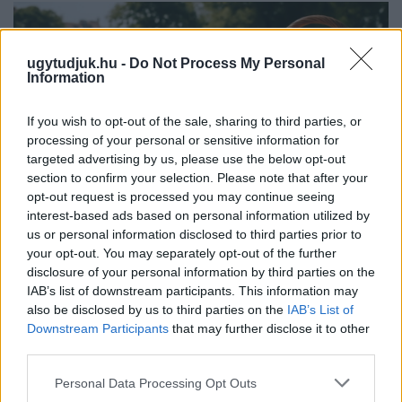
ugytudjuk.hu -
Do Not Process My Personal
Information
If you wish to opt-out of the sale, sharing to third parties, or
processing of your personal or sensitive information for
targeted advertising by us, please use the below opt-out
section to confirm your selection. Please note that after your
opt-out request is processed you may continue seeing
interest-based ads based on personal information utilized by
us or personal information disclosed to third parties prior to
your opt-out. You may separately opt-out of the further
disclosure of your personal information by third parties on the
PIKNIK ITALOK: ÍZEK ÉS ÉLMÉNYEK A SZABADBAN
IAB’s list of downstream participants. This information may
Ahogy tavaszodik és a nap egyre tovább marad velünk, sokaknak
also be disclosed by us to third parties on the
IAB’s List of
támad kedve kirándulni a természetbe.
Downstream Participants
that may further disclose it to other
third parties.
Szólj hozzá!
Please note that this website/app uses one or more Google
Personal Data Processing Opt Outs
services and may gather and store information including but