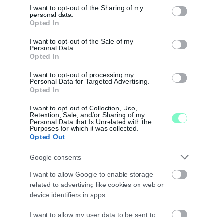
not limited to your visit or usage behaviour. You may click to
I want to opt-out of the Sharing of my
personal data.
grant or deny consent to Google and its third-party tags to
Opted In
use your data for below specified purposes in below Google
consent section.
I want to opt-out of the Sale of my
Personal Data.
Opted In
I want to opt-out of processing my
Personal Data for Targeted Advertising.
Opted In
I want to opt-out of Collection, Use,
Retention, Sale, and/or Sharing of my
Personal Data that Is Unrelated with the
Purposes for which it was collected.
Opted Out
ÖRÖMHÍR: TÍZ ÉVE NEM VOLT ILYEN ALACSONY AZ
INFLÁCIÓ MAGYARORSZÁGON
Google consents
Júliusban mindössze 1,2 százalékkal emelkedtek éves
I want to allow Google to enable storage
összevetésben a fogyasztói árak, miközben az élelmiszerek ára
related to advertising like cookies on web or
már csökkent.
device identifiers in apps.
Szólj hozzá!
I want to allow my user data to be sent to