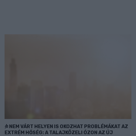
NEM VÁRT HELYEN IS OKOZHAT PROBLÉMÁKAT AZ
EXTRÉM HŐSÉG: A TALAJKÖZELI ÓZON AZ ÚJ