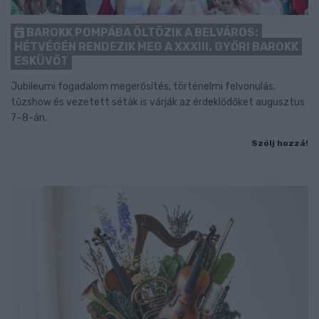
BAROKK POMPÁBA ÖLTÖZIK A BELVÁROS:
HÉTVÉGÉN RENDEZIK MEG A XXXIII. GYŐRI BAROKK
ESKÜVŐT
Jubileumi fogadalom megerősítés, történelmi felvonulás,
tűzshow és vezetett séták is várják az érdeklődőket augusztus
7–8-án.
Szólj hozzá!