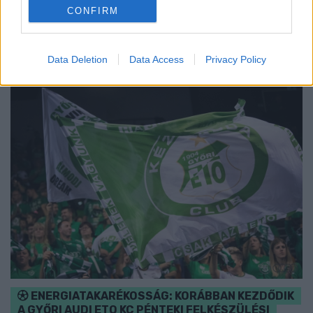
Majka koncert, jóga szeánsz, “borhajózás” és egy csomó minden
CONFIRM
más.
Szólj hozzá!
Data Deletion
Data Access
Privacy Policy
ENERGIATAKARÉKOSSÁG: KORÁBBAN KEZDŐDIK
A GYŐRI AUDI ETO KC PÉNTEKI FELKÉSZÜLÉSI