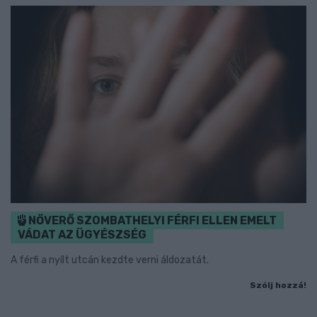
NŐVERŐ SZOMBATHELYI FÉRFI ELLEN EMELT
VÁDAT AZ ÜGYÉSZSÉG
A férfi a nyílt utcán kezdte verni áldozatát.
Szólj hozzá!