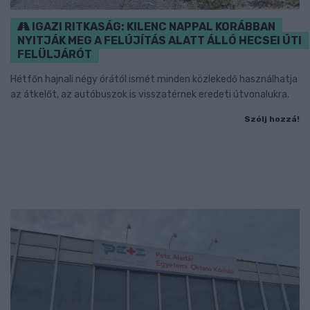
IGAZI RITKASÁG: KILENC NAPPAL KORÁBBAN
NYITJÁK MEG A FELÚJÍTÁS ALATT ÁLLÓ HECSEI ÚTI
FELÜLJÁRÓT
Hétfőn hajnali négy órától ismét minden közlekedő használhatja
az átkelőt, az autóbuszok is visszatérnek eredeti útvonalukra.
Szólj hozzá!