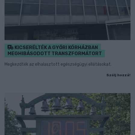
KICSERÉLTÉK A GYŐRI KÓRHÁZBAN
MEGHIBÁSODOTT TRANSZFORMÁTORT
Megkezdték az elhalasztott egészségügyi ellátásokat.
Szólj hozzá!