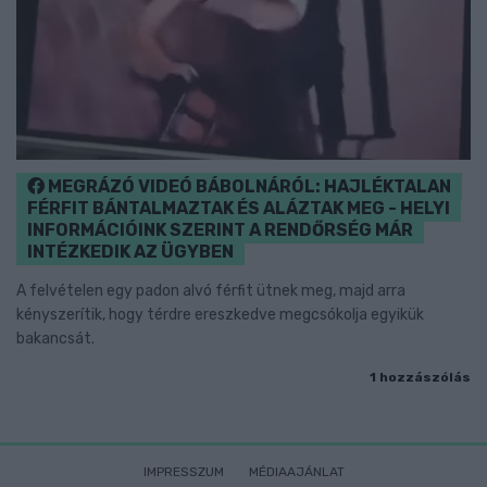
MEGRÁZÓ VIDEÓ BÁBOLNÁRÓL: HAJLÉKTALAN
FÉRFIT BÁNTALMAZTAK ÉS ALÁZTAK MEG - HELYI
INFORMÁCIÓINK SZERINT A RENDŐRSÉG MÁR
INTÉZKEDIK AZ ÜGYBEN
A felvételen egy padon alvó férfit ütnek meg, majd arra
kényszerítik, hogy térdre ereszkedve megcsókolja egyikük
bakancsát.
1 hozzászólás
IMPRESSZUM
MÉDIAAJÁNLAT