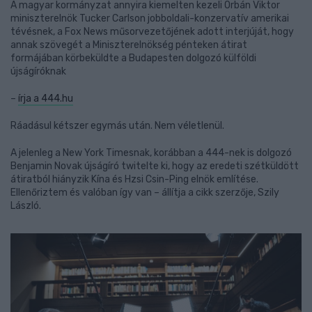
A magyar kormányzat annyira kiemelten kezeli Orbán Viktor
miniszterelnök Tucker Carlson jobboldali-konzervatív amerikai
tévésnek, a Fox News műsorvezetőjének adott interjúját, hogy
annak szövegét a Miniszterelnökség pénteken átirat
formájában körbeküldte a Budapesten dolgozó külföldi
újságíróknak
–
írja a 444.hu
Ráadásul kétszer egymás után. Nem véletlenül.
A jelenleg a New York Timesnak, korábban a 444-nek is dolgozó
Benjamin Novak újságíró twitelte ki, hogy az eredeti szétküldött
átiratból hiányzik Kína és Hzsi Csin-Ping elnök említése.
Ellenőriztem és valóban így van – állítja a cikk szerzője, Szily
László.