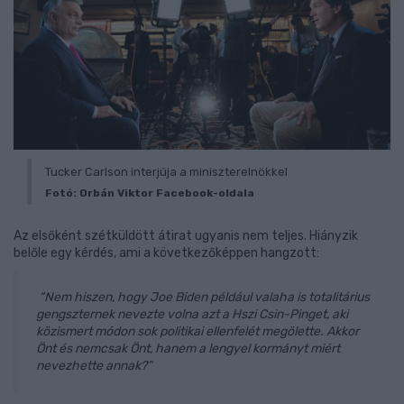
Tucker Carlson interjúja a miniszterelnökkel
Fotó: Orbán Viktor Facebook-oldala
Az elsőként szétküldött átirat ugyanis nem teljes. Hiányzik
belőle egy kérdés, ami a következőképpen hangzott:
“Nem hiszen, hogy Joe Biden például valaha is totalitárius
gengszternek nevezte volna azt a Hszi Csin-Pinget, aki
közismert módon sok politikai ellenfelét megölette. Akkor
Önt és nemcsak Önt, hanem a lengyel kormányt miért
nevezhette annak?”