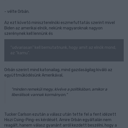
- vélte Orbán.
Az ezt követő miniszterelnöki eszmefuttatás szerint mivel
Biden az amerikai elnök, nekünk magyaroknak nagyon
szerénynek kell lennünk és
“udvariasan” kell bemutatnunk, hogy amit az elnök mond,
az “kamu”.
Orbán szerint mind katonailag, mind gazdaságilag kiváló az
együttműködésünk Amerikával,
"minden remekül megy, kivéve a politikában, amikor a
liberálisok vannak kormányon."
Tucker Carlson ezután a válasz után tette fel a fent idézett
Hiszi Csing-Ping-es kérdését. Amire Orbán egyáltalán nem
reagált, hanem válasz gyanánt arról kezdett beszélni, hogy a