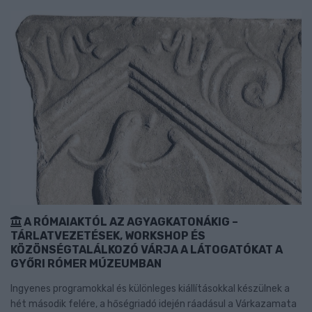
A RÓMAIAKTÓL AZ AGYAGKATONÁKIG –
TÁRLATVEZETÉSEK, WORKSHOP ÉS
KÖZÖNSÉGTALÁLKOZÓ VÁRJA A LÁTOGATÓKAT A
GYŐRI RÓMER MÚZEUMBAN
Ingyenes programokkal és különleges kiállításokkal készülnek a
hét második felére, a hőségriadó idején ráadásul a Várkazamata