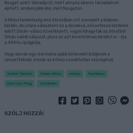
Nyugat azért támadja őt, mert annyira sikeres társadalmat
épített, amiben jobb élni, mint Nyugaton.
A Miniszterelnökség első átiratában ott szerepelt a bidenes
kérdés, de utána válaszként ez a dicsekvő, a következő kérdésre
adott Orbán-válasz következett, vagyis kihagyták az átiratból
Orbán valódi válaszát, plusz az azt követő kínais kérdést is – írja
a 444.hu újságírója.
Hogy durván egy óra múlva újabb körlevelet küldjenek a
címzetteknek, immár az interjú csonkítatlan szövegével.
Tucker Carlson
Orbán Viktor
interjú
Fox News
Hzsi Csin-Ping
Joe Biden
SZÓLJ HOZZÁ!