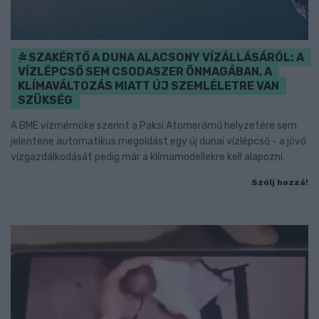
SZAKÉRTŐ A DUNA ALACSONY VÍZÁLLÁSÁRÓL: A
VÍZLÉPCSŐ SEM CSODASZER ÖNMAGÁBAN, A
KLÍMAVÁLTOZÁS MIATT ÚJ SZEMLÉLETRE VAN
SZÜKSÉG
A BME vízmérnöke szerint a Paksi Atomerőmű helyzetére sem
jelentene automatikus megoldást egy új dunai vízlépcső - a jövő
vízgazdálkodását pedig már a klímamodellekre kell alapozni.
Szólj hozzá!