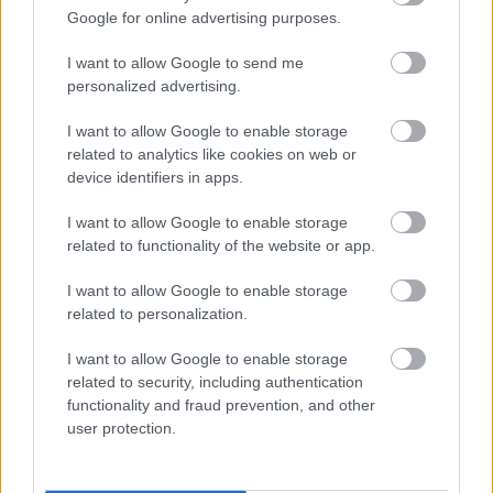
Google for online advertising purposes.
I want to allow Google to send me
personalized advertising.
I want to allow Google to enable storage
related to analytics like cookies on web or
device identifiers in apps.
I want to allow Google to enable storage
related to functionality of the website or app.
I want to allow Google to enable storage
related to personalization.
I want to allow Google to enable storage
related to security, including authentication
A BAROKK ÖSSZES ÁRNYALATA ÉS MÉG EGY SOR
functionality and fraud prevention, and other
KIVÁLÓ PROGRAM VÁR MINDENKIT EZEN A HÉTVÉGÉN
user protection.
GYŐRBEN
Középpontban a hagyományőrzés, de lesz Pogány Induló és