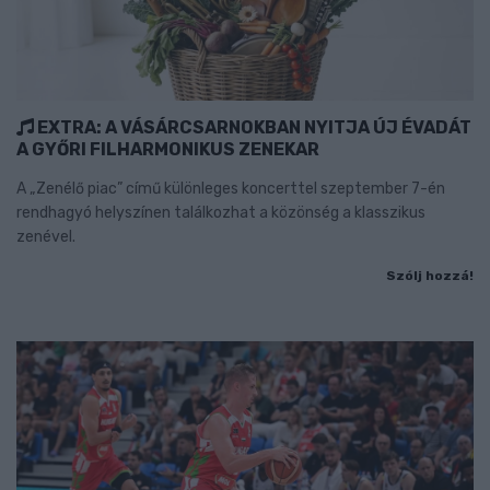
EXTRA: A VÁSÁRCSARNOKBAN NYITJA ÚJ ÉVADÁT
A GYŐRI FILHARMONIKUS ZENEKAR
A „Zenélő piac” című különleges koncerttel szeptember 7-én
rendhagyó helyszínen találkozhat a közönség a klasszikus
zenével.
Szólj hozzá!