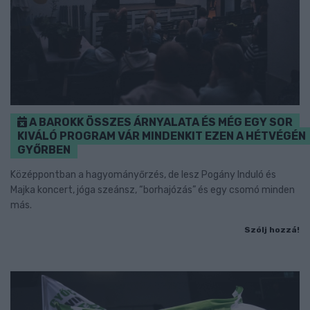
A BAROKK ÖSSZES ÁRNYALATA ÉS MÉG EGY SOR
KIVÁLÓ PROGRAM VÁR MINDENKIT EZEN A HÉTVÉGÉN
GYŐRBEN
Középpontban a hagyományőrzés, de lesz Pogány Induló és
Majka koncert, jóga szeánsz, “borhajózás” és egy csomó minden
más.
Szólj hozzá!