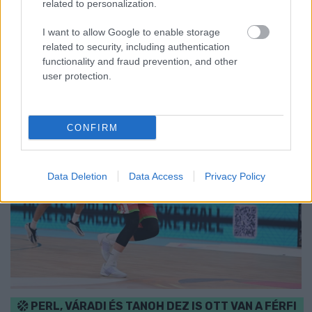
related to personalization.
rendhagyó helyszínen találkozhat a közönség a klasszikus
zenével.
I want to allow Google to enable storage
related to security, including authentication
Szólj hozzá!
functionality and fraud prevention, and other
user protection.
CONFIRM
Data Deletion
Data Access
Privacy Policy
PERL, VÁRADI ÉS TANOH DEZ IS OTT VAN A FÉRFI