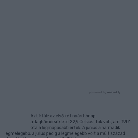
Azt írták: az első két nyári hónap
átlaghőmérséklete 22,9 Celsius-fok volt, ami 1901
óta a legmagasabb érték. A június a harmadik
legmelegebb, a július pedig a legmelegebb volt a múlt század