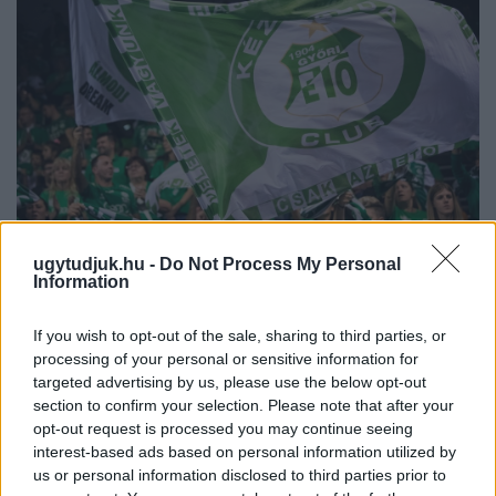
ugytudjuk.hu -
Do Not Process My Personal
ENERGIATAKARÉKOSSÁG: KORÁBBAN KEZDŐDIK
Information
A GYŐRI AUDI ETO KC PÉNTEKI FELKÉSZÜLÉSI
MÉRKŐZÉSE
If you wish to opt-out of the sale, sharing to third parties, or
Az energiaellátás tehermentesítése érdekében másfél órával
processing of your personal or sensitive information for
előrébb hozták a Brest Bretagne Handball elleni találkozó
targeted advertising by us, please use the below opt-out
section to confirm your selection. Please note that after your
kezdését.
opt-out request is processed you may continue seeing
1 hozzászólás
interest-based ads based on personal information utilized by
us or personal information disclosed to third parties prior to