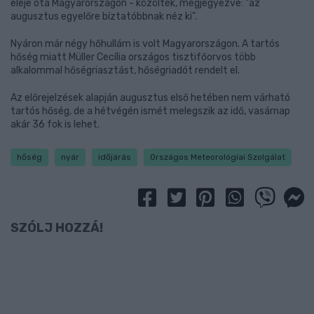
eleje óta Magyarországon - közölték, megjegyezve: "az
augusztus egyelőre bíztatóbbnak néz ki".
Nyáron már négy hőhullám is volt Magyarországon. A tartós
hőség miatt Müller Cecília országos tisztifőorvos több
alkalommal hőségriasztást, hőségriadót rendelt el.
Az előrejelzések alapján augusztus első hetében nem várható
tartós hőség, de a hétvégén ismét melegszik az idő, vasárnap
akár 36 fok is lehet.
hőség
nyár
időjárás
Országos Meteorológiai Szolgálat
SZÓLJ HOZZÁ!