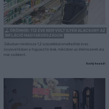
ÖRÖMHÍR: TÍZ ÉVE NEM VOLT ILYEN ALACSONY AZ
INFLÁCIÓ MAGYARORSZÁGON
Júliusban mindössze 1,2 százalékkal emelkedtek éves
összevetésben a fogyasztói árak, miközben az élelmiszerek ára
már csökkent.
Szólj hozzá!