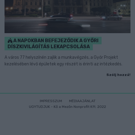
A NAPOKBAN BEFEJEZŐDIK A GYŐRI
DÍSZKIVILÁGÍTÁS LEKAPCSOLÁSA
A város 77 helyszínén zajlik a munkavégzés, a Győr Projekt
kezelésében lévő épületek egy részét is érinti az intézkedés.
Szólj hozzá!
IMPRESSZUM
MÉDIAAJÁNLAT
UGYTUDJUK - Kő a Mezőn Nonprofit Kft. 2022