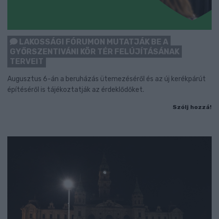
LAKOSSÁGI FÓRUMON MUTATJÁK BE A
GYŐRSZENTIVÁNI KÖR TÉR FELÚJÍTÁSÁNAK
TERVEIT
Augusztus 6-án a beruházás ütemezéséről és az új kerékpárút
építéséről is tájékoztatják az érdeklődőket.
Szólj hozzá!