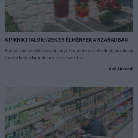
PIKNIK ITALOK: ÍZEK ÉS ÉLMÉNYEK A SZABADBAN
Ahogy tavaszodik és a nap egyre tovább marad velünk, sokaknak
támad kedve kirándulni a természetbe.
Szólj hozzá!