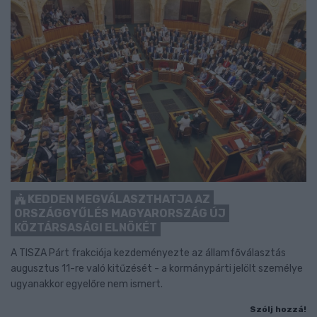
KEDDEN MEGVÁLASZTHATJA AZ
ORSZÁGGYŰLÉS MAGYARORSZÁG ÚJ
KÖZTÁRSASÁGI ELNÖKÉT
A TISZA Párt frakciója kezdeményezte az államfőválasztás
augusztus 11-re való kitűzését - a kormánypárti jelölt személye
ugyanakkor egyelőre nem ismert.
Szólj hozzá!