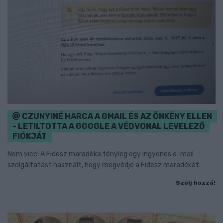
CZUNYINÉ HARCA A GMAIL ÉS AZ ÖNKÉNY ELLEN
- LETILTOTTA A GOOGLE A VÉDVONAL LEVELEZŐ
FIÓKJÁT
Nem vicc! A Fidesz maradéka tényleg egy ingyenes e-mail
szolgáltatást használt, hogy megvédje a Fidesz maradékát.
Szólj hozzá!