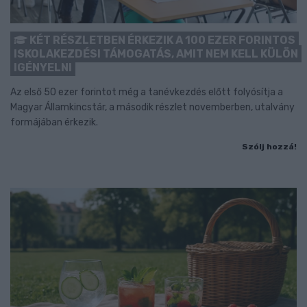
KÉT RÉSZLETBEN ÉRKEZIK A 100 EZER FORINTOS
ISKOLAKEZDÉSI TÁMOGATÁS, AMIT NEM KELL KÜLÖN
IGÉNYELNI
Az első 50 ezer forintot még a tanévkezdés előtt folyósítja a
Magyar Államkincstár, a második részlet novemberben, utalvány
formájában érkezik.
Szólj hozzá!