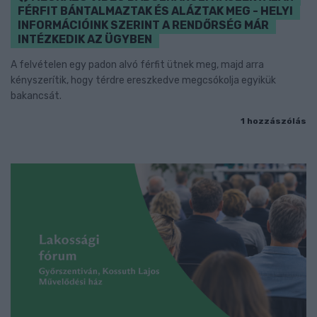
FÉRFIT BÁNTALMAZTAK ÉS ALÁZTAK MEG - HELYI
INFORMÁCIÓINK SZERINT A RENDŐRSÉG MÁR
INTÉZKEDIK AZ ÜGYBEN
A felvételen egy padon alvó férfit ütnek meg, majd arra
kényszerítik, hogy térdre ereszkedve megcsókolja egyikük
bakancsát.
1 hozzászólás