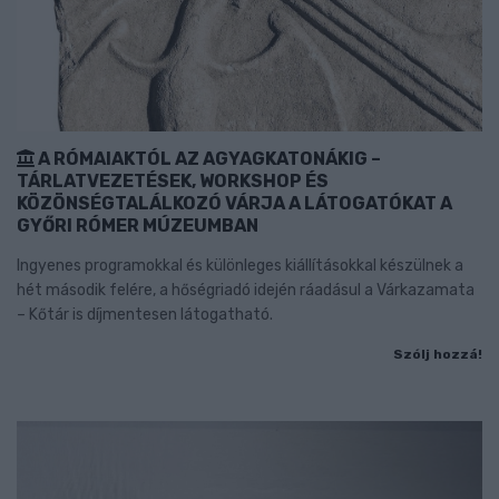
A RÓMAIAKTÓL AZ AGYAGKATONÁKIG –
TÁRLATVEZETÉSEK, WORKSHOP ÉS
KÖZÖNSÉGTALÁLKOZÓ VÁRJA A LÁTOGATÓKAT A
GYŐRI RÓMER MÚZEUMBAN
Ingyenes programokkal és különleges kiállításokkal készülnek a
hét második felére, a hőségriadó idején ráadásul a Várkazamata
– Kőtár is díjmentesen látogatható.
Szólj hozzá!