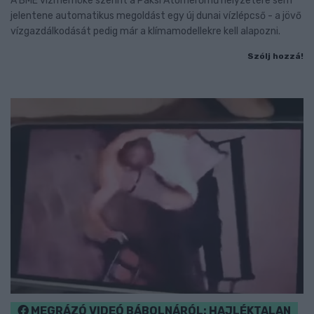
A BME vízmérnöke szerint a Paksi Atomerőmű helyzetére sem
jelentene automatikus megoldást egy új dunai vízlépcső - a jövő
vízgazdálkodását pedig már a klímamodellekre kell alapozni.
Szólj hozzá!
MEGRÁZÓ VIDEÓ BÁBOLNÁRÓL: HAJLÉKTALAN