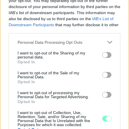
your opt-out. You may separately opt-out of the further
disclosure of your personal information by third parties on the
IAB’s list of downstream participants. This information may
also be disclosed by us to third parties on the
IAB’s List of
Downstream Participants
that may further disclose it to other
third parties.
Please note that this website/app uses one or more Google
Personal Data Processing Opt Outs
services and may gather and store information including but
not limited to your visit or usage behaviour. You may click to
I want to opt-out of the Sharing of my
personal data.
grant or deny consent to Google and its third-party tags to
Opted In
use your data for below specified purposes in below Google
consent section.
I want to opt-out of the Sale of my
Personal Data.
Opted In
BAROKK POMPÁBA ÖLTÖZIK A BELVÁROS:
I want to opt-out of processing my
Personal Data for Targeted Advertising.
HÉTVÉGÉN RENDEZIK MEG A XXXIII. GYŐRI BAROKK
Opted In
ESKÜVŐT
I want to opt-out of Collection, Use,
Jubileumi fogadalom megerősítés, történelmi felvonulás,
Retention, Sale, and/or Sharing of my
tűzshow és vezetett séták is várják az érdeklődőket augusztus
Personal Data that Is Unrelated with the
Purposes for which it was collected.
7–8-án.