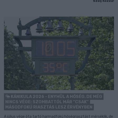
Szólj hozzá!
KÁNIKULA 2026 - ENYHÜL A HŐSÉG, DE MÉG
NINCS VÉGE: SZOMBATTÓL MÁR “CSAK”
MÁSODFOKÚ RIASZTÁS LESZ ÉRVÉNYBEN
A július vége óta tartó harmadfokú hőségriasztást mérséklik, de