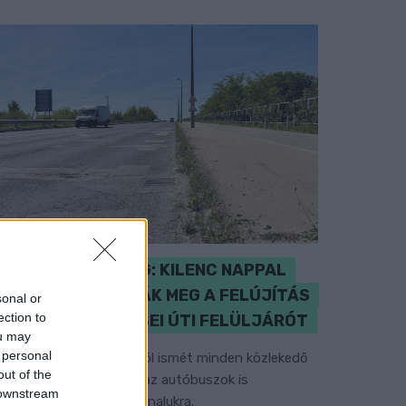
IGAZI RITKASÁG: KILENC NAPPAL
KORÁBBAN NYITJÁK MEG A FELÚJÍTÁS
sonal or
ection to
ALATT ÁLLÓ HECSEI ÚTI FELÜLJÁRÓT
ou may
 personal
étfőn hajnali négy órától ismét minden közlekedő
out of the
asználhatja az átkelőt, az autóbuszok is
 downstream
isszatérnek eredeti útvonalukra.