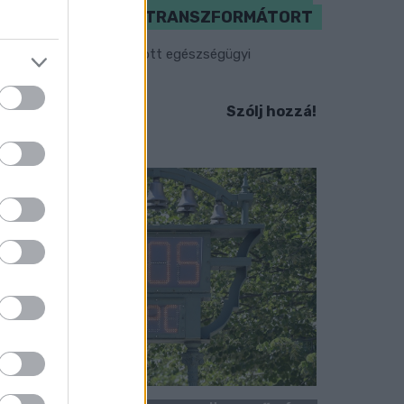
MEGHIBÁSODOTT TRANSZFORMÁTORT
egkezdték az elhalasztott egészségügyi
llátásokat.
Szólj hozzá!