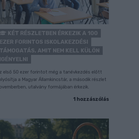
KÉT RÉSZLETBEN ÉRKEZIK A 100
EZER FORINTOS ISKOLAKEZDÉSI
TÁMOGATÁS, AMIT NEM KELL KÜLÖN
IGÉNYELNI
z első 50 ezer forintot még a tanévkezdés előtt
olyósítja a Magyar Államkincstár, a második részlet
ovemberben, utalvány formájában érkezik.
1 hozzászólás