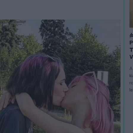
P
T
V
A
k
r
l