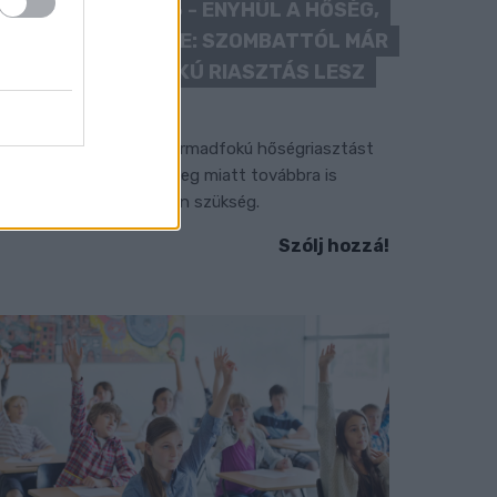
KÁNIKULA 2026 - ENYHÜL A HŐSÉG,
DE MÉG NINCS VÉGE: SZOMBATTÓL MÁR
“CSAK” MÁSODFOKÚ RIASZTÁS LESZ
ÉRVÉNYBEN
 július vége óta tartó harmadfokú hőségriasztást
érséklik, de a tartós meleg miatt továbbra is
okozott óvatosságra van szükség.
Szólj hozzá!