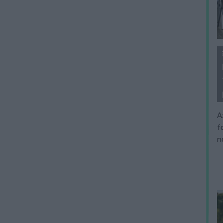
A
f
n