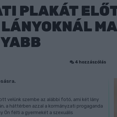
TI PLAKÁT ELŐ
 LÁNYOKNÁL MA
NYABB
4 hozzászólás
sásra.
t velünk szembe az alábbi fotó, ami két lány
ján, a háttérben azzal a kormányzati progaganda
gy Ön félti a gyermekét a szexuális