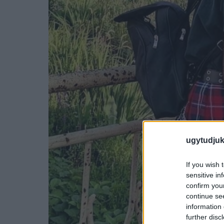
ugytudjuk
If you wish 
sensitive in
confirm you
continue se
information 
further disc