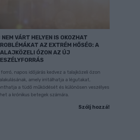
NEM VÁRT HELYEN IS OKOZHAT
ROBLÉMÁKAT AZ EXTRÉM HŐSÉG: A
ALAJKÖZELI ÓZON AZ ÚJ
ESZÉLYFORRÁS
 forró, napos időjárás kedvez a talajközeli ózon
ialakulásának, amely irritálhatja a légutakat,
onthatja a tüdő működését és különösen veszélyes
ehet a krónikus betegek számára.
Szólj hozzá!