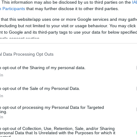
. This information may also be disclosed by us to third parties on the
IA
Participants
that may further disclose it to other third parties.
 that this website/app uses one or more Google services and may gath
including but not limited to your visit or usage behaviour. You may click 
zerepelnek a fotón, de vagányságukhoz és
 to Google and its third-party tags to use your data for below specifi
m fér.
ogle consent section.
l Data Processing Opt Outs
o opt-out of the Sharing of my personal data.
In
o opt-out of the Sale of my Personal Data.
In
to opt-out of processing my Personal Data for Targeted
ing.
In
o opt-out of Collection, Use, Retention, Sale, and/or Sharing
ersonal Data that Is Unrelated with the Purposes for which it
lected.