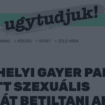
RMEND
KŐSZEG
SPORT
ZÖLD HÍREK
HELYI GAYER P
T SZEXUÁLIS
T BETILTANI 