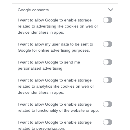
Google consents
I want to allow Google to enable storage
related to advertising like cookies on web or
device identifiers in apps.
I want to allow my user data to be sent to
Google for online advertising purposes.
I want to allow Google to send me
personalized advertising.
I want to allow Google to enable storage
related to analytics like cookies on web or
ENERGIATAKARÉKOSSÁG: KORÁBBAN KEZDŐDIK
device identifiers in apps.
A GYŐRI AUDI ETO KC PÉNTEKI FELKÉSZÜLÉSI
MÉRKŐZÉSE
I want to allow Google to enable storage
Az energiaellátás tehermentesítése érdekében másfél órával
related to functionality of the website or app.
előrébb hozták a Brest Bretagne Handball elleni találkozó
I want to allow Google to enable storage
kezdését.
related to personalization.