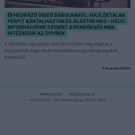
MEGRÁZÓ VIDEÓ BÁBOLNÁRÓL: HAJLÉKTALAN
FÉRFIT BÁNTALMAZTAK ÉS ALÁZTAK MEG - HELYI
INFORMÁCIÓINK SZERINT A RENDŐRSÉG MÁR
INTÉZKEDIK AZ ÜGYBEN
A felvételen egy padon alvó férfit ütnek meg, majd arra
kényszerítik, hogy térdre ereszkedve megcsókolja egyikük
bakancsát.
1 hozzászólás
IMPRESSZUM
MÉDIAAJÁNLAT
UGYTUDJUK - Kő a Mezőn Nonprofit Kft. 2022