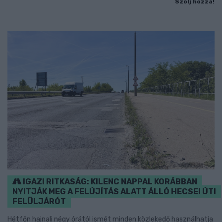
Szólj hozzá!
IGAZI RITKASÁG: KILENC NAPPAL KORÁBBAN
NYITJÁK MEG A FELÚJÍTÁS ALATT ÁLLÓ HECSEI ÚTI
FELÜLJÁRÓT
Hétfőn hajnali négy órától ismét minden közlekedő használhatja