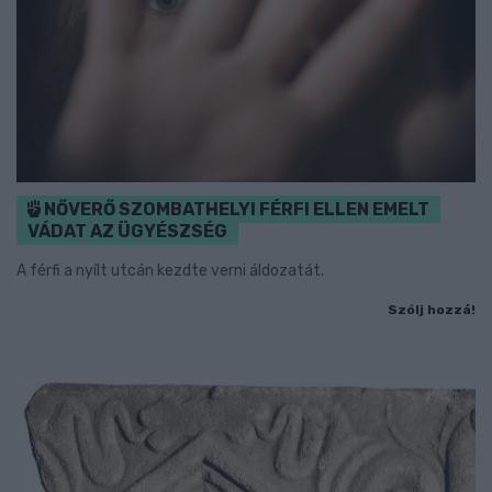
NŐVERŐ SZOMBATHELYI FÉRFI ELLEN EMELT
VÁDAT AZ ÜGYÉSZSÉG
A férfi a nyílt utcán kezdte verni áldozatát.
Szólj hozzá!