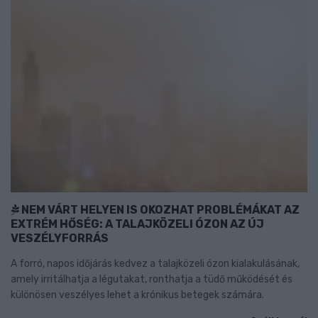
NEM VÁRT HELYEN IS OKOZHAT PROBLÉMÁKAT AZ
EXTRÉM HŐSÉG: A TALAJKÖZELI ÓZON AZ ÚJ
VESZÉLYFORRÁS
A forró, napos időjárás kedvez a talajközeli ózon kialakulásának,
amely irritálhatja a légutakat, ronthatja a tüdő működését és
különösen veszélyes lehet a krónikus betegek számára.