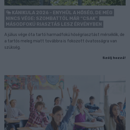
KÁNIKULA 2026 - ENYHÜL A HŐSÉG, DE MÉG
NINCS VÉGE: SZOMBATTÓL MÁR “CSAK”
MÁSODFOKÚ RIASZTÁS LESZ ÉRVÉNYBEN
A július vége óta tartó harmadfokú hőségriasztást mérséklik, de
a tartós meleg miatt továbbra is fokozott óvatosságra van
szükség.
Szólj hozzá!