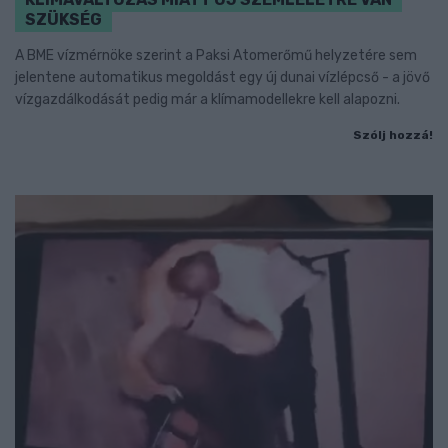
SZÜKSÉG
A BME vízmérnöke szerint a Paksi Atomerőmű helyzetére sem
jelentene automatikus megoldást egy új dunai vízlépcső - a jövő
vízgazdálkodását pedig már a klímamodellekre kell alapozni.
Szólj hozzá!