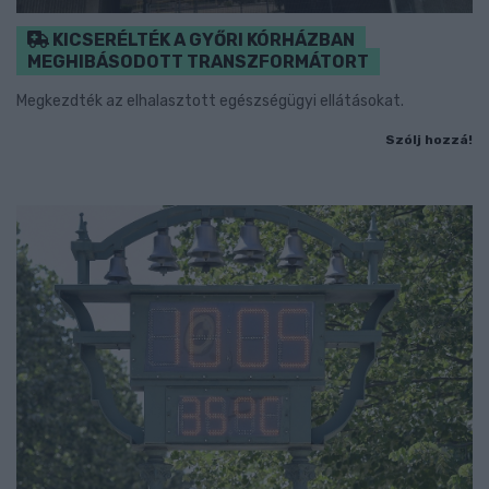
KICSERÉLTÉK A GYŐRI KÓRHÁZBAN
MEGHIBÁSODOTT TRANSZFORMÁTORT
Megkezdték az elhalasztott egészségügyi ellátásokat.
Szólj hozzá!