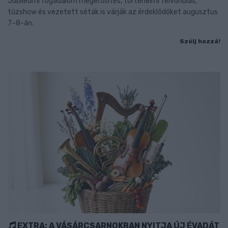
Jubileumi fogadalom megerősítés, történelmi felvonulás,
tűzshow és vezetett séták is várják az érdeklődőket augusztus
7–8-án.
Szólj hozzá!
EXTRA: A VÁSÁRCSARNOKBAN NYITJA ÚJ ÉVADÁT