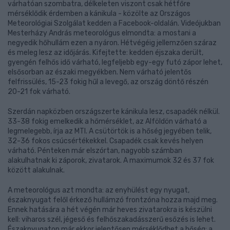
várhatóan szombatra, délkeleten viszont csak hétfőre
mérséklődik érdemben a kánikula - közölte az Országos
Meteorológiai Szolgálat kedden a Facebook-oldalán. Videójukban
Mesterházy András meteorológus elmondta: a mostani a
negyedik hőhullám ezen a nyáron. Hétvégéig jellemzően száraz
és meleg lesz az időjárás. Kifejtette: kedden éjszaka derült,
gyengén felhős idő várható, legfeljebb egy-egy futó zápor lehet,
elsősorban az északi megyékben. Nem várható jelentős
felfrissülés, 15-23 fokig hűl a levegő, az ország döntő részén
20-21 fok várható.
Szerdán napközben országszerte kánikula lesz, csapadék nélkül.
33-38 fokig emelkedik a hőmérséklet, az Alföldön várható a
legmelegebb, írja az MTI. A csütörtök is a hőség jegyében telik,
32-36 fokos csúcsértékekkel. Csapadék csak kevés helyen
várható. Pénteken már elszórtan, nagyobb számban
alakulhatnak ki záporok, zivatarok. A maximumok 32 és 37 fok
között alakulnak.
A meteorológus azt mondta: az enyhülést egy nyugat,
északnyugat felől érkező hullámzó frontzóna hozza majd meg.
Ennek hatására a hét végén már heves zivatarokra is készülni
kell: viharos szél, jégeső és felhőszakadásszerű esőzés is lehet.
Északnyugaton már ekkor jelentősen mérséklődhet a hőség: a