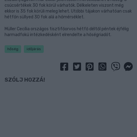
csúcsértékek 30 fok körül várhatók. Délkeleten viszont még
ekkor is 35 fok körüli meleg lehet. Utóbbi tájakon várhatóan csak
hétfőn süllyed 30 fok alá a hőmérséklet.
Müller Cecília országos tisztifőorvos hétfő déltől péntek éjfélig
harmadfokú intézkedésként elrendelte a hőségriadót.
hőség
időjárás
SZÓLJ HOZZÁ!