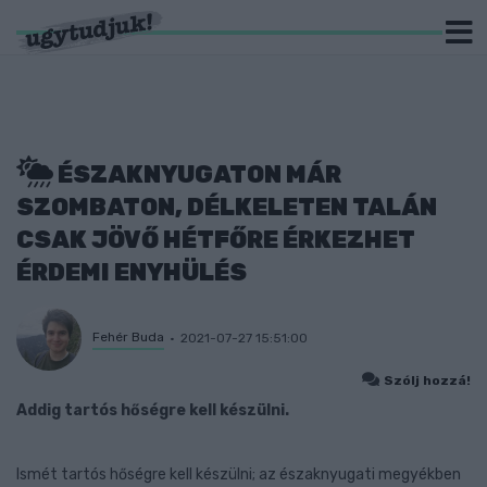
ÉSZAKNYUGATON MÁR
SZOMBATON, DÉLKELETEN TALÁN
CSAK JÖVŐ HÉTFŐRE ÉRKEZHET
ÉRDEMI ENYHÜLÉS
Fehér Buda
2021-07-27 15:51:00
Szólj hozzá!
Addig tartós hőségre kell készülni.
Ismét tartós hőségre kell készülni; az északnyugati megyékben