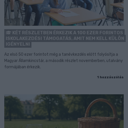
KÉT RÉSZLETBEN ÉRKEZIK A 100 EZER FORINTOS
ISKOLAKEZDÉSI TÁMOGATÁS, AMIT NEM KELL KÜLÖN
IGÉNYELNI
Az első 50 ezer forintot még a tanévkezdés előtt folyósítja a
Magyar Államkincstár, a második részlet novemberben, utalvány
formájában érkezik.
1 hozzászólás