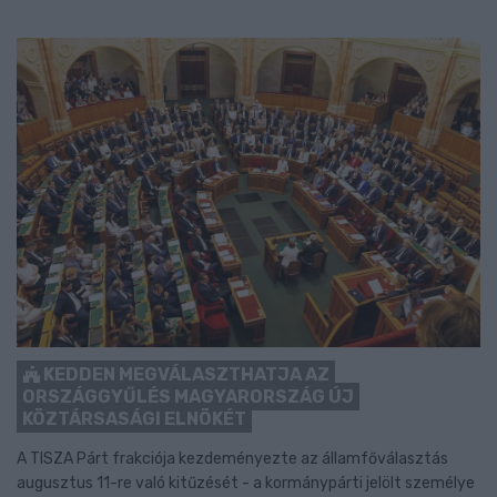
KEDDEN MEGVÁLASZTHATJA AZ
ORSZÁGGYŰLÉS MAGYARORSZÁG ÚJ
KÖZTÁRSASÁGI ELNÖKÉT
A TISZA Párt frakciója kezdeményezte az államfőválasztás
augusztus 11-re való kitűzését - a kormánypárti jelölt személye