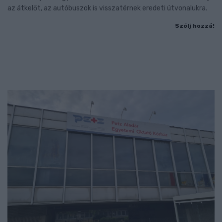
az átkelőt, az autóbuszok is visszatérnek eredeti útvonalukra.
Szólj hozzá!