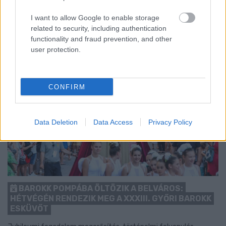
1 hozzászólás
I want to allow Google to enable storage
related to security, including authentication
functionality and fraud prevention, and other
user protection.
CONFIRM
Data Deletion
Data Access
Privacy Policy
BAROKK POMPÁBA ÖLTÖZIK A BELVÁROS:
HÉTVÉGÉN RENDEZIK MEG A XXXIII. GYŐRI BAROKK
ESKÜVŐT