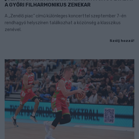
A GYŐRI FILHARMONIKUS ZENEKAR
A „Zenélő piac” című különleges koncerttel szeptember 7-én
rendhagyó helyszínen találkozhat a közönség a klasszikus
zenével.
Szólj hozzá!