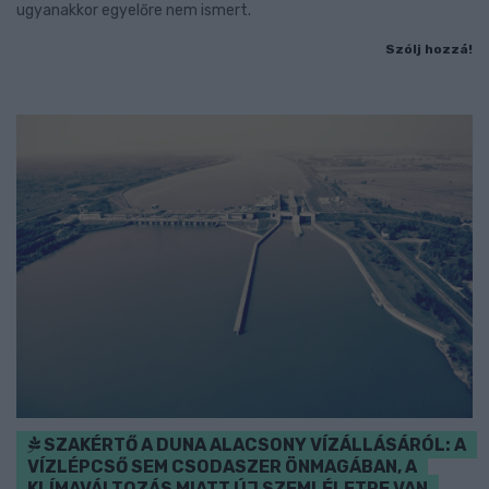
ugyanakkor egyelőre nem ismert.
Szólj hozzá!
SZAKÉRTŐ A DUNA ALACSONY VÍZÁLLÁSÁRÓL: A
VÍZLÉPCSŐ SEM CSODASZER ÖNMAGÁBAN, A
KLÍMAVÁLTOZÁS MIATT ÚJ SZEMLÉLETRE VAN