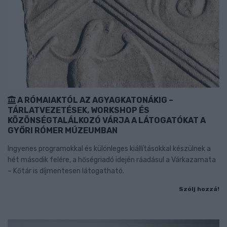
A RÓMAIAKTÓL AZ AGYAGKATONÁKIG –
TÁRLATVEZETÉSEK, WORKSHOP ÉS
KÖZÖNSÉGTALÁLKOZÓ VÁRJA A LÁTOGATÓKAT A
GYŐRI RÓMER MÚZEUMBAN
Ingyenes programokkal és különleges kiállításokkal készülnek a
hét második felére, a hőségriadó idején ráadásul a Várkazamata
– Kőtár is díjmentesen látogatható.
Szólj hozzá!