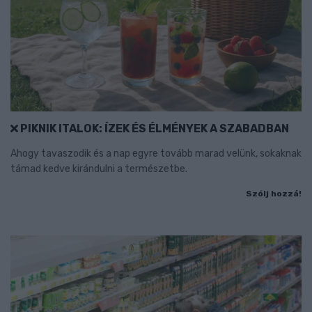
PIKNIK ITALOK: ÍZEK ÉS ÉLMÉNYEK A SZABADBAN
Ahogy tavaszodik és a nap egyre tovább marad velünk, sokaknak
támad kedve kirándulni a természetbe.
Szólj hozzá!