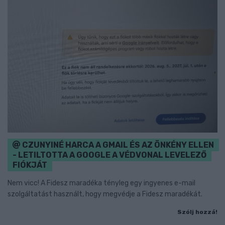
CZUNYINÉ HARCA A GMAIL ÉS AZ ÖNKÉNY ELLEN
- LETILTOTTA A GOOGLE A VÉDVONAL LEVELEZŐ
FIÓKJÁT
Nem vicc! A Fidesz maradéka tényleg egy ingyenes e-mail
szolgáltatást használt, hogy megvédje a Fidesz maradékát.
Szólj hozzá!