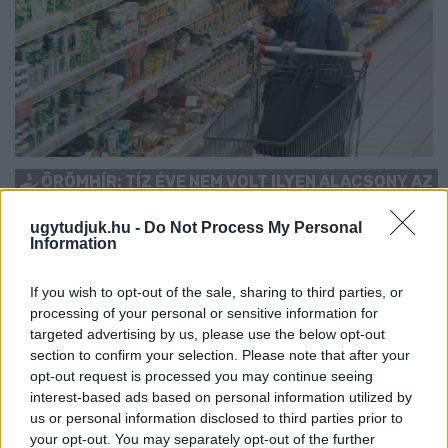
ÖRÖMHÍR: TÍZ ÉVE NEM VOLT ILYEN ALACSONY AZ
INFLÁCIÓ MAGYARORSZÁGON
ugytudjuk.hu -
Do Not Process My Personal
Júliusban mindössze 1,2 százalékkal emelkedtek éves
Information
összevetésben a fogyasztói árak, miközben az élelmiszerek ára
már csökkent.
If you wish to opt-out of the sale, sharing to third parties, or
processing of your personal or sensitive information for
Szólj hozzá!
targeted advertising by us, please use the below opt-out
section to confirm your selection. Please note that after your
opt-out request is processed you may continue seeing
interest-based ads based on personal information utilized by
us or personal information disclosed to third parties prior to
your opt-out. You may separately opt-out of the further