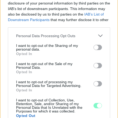
disclosure of your personal information by third parties on the
IAB’s list of downstream participants. This information may
also be disclosed by us to third parties on the
IAB’s List of
Downstream Participants
that may further disclose it to other
third parties.
Please note that this website/app uses one or more Google
Personal Data Processing Opt Outs
services and may gather and store information including but
not limited to your visit or usage behaviour. You may click to
I want to opt-out of the Sharing of my
personal data.
grant or deny consent to Google and its third-party tags to
Opted In
use your data for below specified purposes in below Google
A BAROKK ÖSSZES ÁRNYALATA ÉS MÉG EGY SOR
consent section.
I want to opt-out of the Sale of my
KIVÁLÓ PROGRAM VÁR MINDENKIT EZEN A HÉTVÉGÉN
Personal Data.
GYŐRBEN
Opted In
Középpontban a hagyományőrzés, de lesz Pogány Induló és
I want to opt-out of processing my
Personal Data for Targeted Advertising.
Majka koncert, jóga szeánsz, “borhajózás” és egy csomó minden
Opted In
más.
I want to opt-out of Collection, Use,
Szólj hozzá!
Retention, Sale, and/or Sharing of my
Personal Data that Is Unrelated with the
Purposes for which it was collected.
Opted Out