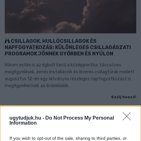
CSILLAGOK, HULLÓCSILLAGOK ÉS
NAPFOGYATKOZÁS: KÜLÖNLEGES CSILLAGÁSZATI
PROGRAMOK JÖNNEK GYŐRBEN ÉS NYÚLON
Három estén is az égbolt kerül a középpontba: távcsöves
megfigyelések, zenés installációk és lézeres csillagtúrák mellett
augusztus 12-én egy látványos részleges napfogyatkozást is
megfigyelhetnek az érdeklődők.
Szólj hozzá!
ugytudjuk.hu -
Do Not Process My Personal
Information
If you wish to opt-out of the sale, sharing to third parties, or