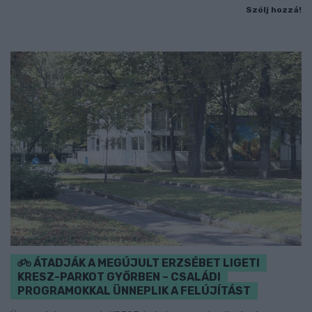
Szólj hozzá!
ÁTADJÁK A MEGÚJULT ERZSÉBET LIGETI
KRESZ-PARKOT GYŐRBEN – CSALÁDI
PROGRAMOKKAL ÜNNEPLIK A FELÚJÍTÁST