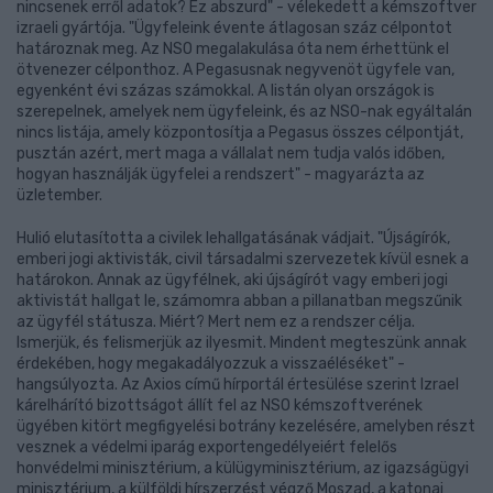
nincsenek erről adatok? Ez abszurd" - vélekedett a kémszoftver
izraeli gyártója. "Ügyfeleink évente átlagosan száz célpontot
határoznak meg. Az NSO megalakulása óta nem érhettünk el
ötvenezer célponthoz. A Pegasusnak negyvenöt ügyfele van,
egyenként évi százas számokkal. A listán olyan országok is
szerepelnek, amelyek nem ügyfeleink, és az NSO-nak egyáltalán
nincs listája, amely központosítja a Pegasus összes célpontját,
pusztán azért, mert maga a vállalat nem tudja valós időben,
hogyan használják ügyfelei a rendszert" - magyarázta az
üzletember.
Hulió elutasította a civilek lehallgatásának vádjait. "Újságírók,
emberi jogi aktivisták, civil társadalmi szervezetek kívül esnek a
határokon. Annak az ügyfélnek, aki újságírót vagy emberi jogi
aktivistát hallgat le, számomra abban a pillanatban megszűnik
az ügyfél státusza. Miért? Mert nem ez a rendszer célja.
Ismerjük, és felismerjük az ilyesmit. Mindent megteszünk annak
érdekében, hogy megakadályozzuk a visszaéléséket" -
hangsúlyozta. Az Axios című hírportál értesülése szerint Izrael
kárelhárító bizottságot állít fel az NSO kémszoftverének
ügyében kitört megfigyelési botrány kezelésére, amelyben részt
vesznek a védelmi iparág exportengedélyeiért felelős
honvédelmi minisztérium, a külügyminisztérium, az igazságügyi
minisztérium, a külföldi hírszerzést végző Moszad, a katonai