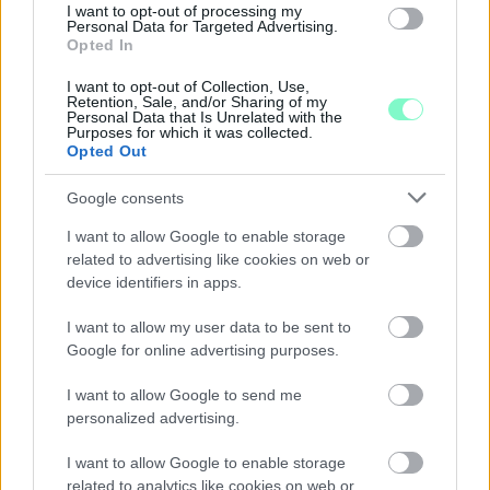
I want to opt-out of processing my
Personal Data for Targeted Advertising.
Opted In
I want to opt-out of Collection, Use,
Retention, Sale, and/or Sharing of my
Personal Data that Is Unrelated with the
Purposes for which it was collected.
Opted Out
Google consents
I want to allow Google to enable storage
related to advertising like cookies on web or
device identifiers in apps.
KICSERÉLTÉK A GYŐRI KÓRHÁZBAN
MEGHIBÁSODOTT TRANSZFORMÁTORT
I want to allow my user data to be sent to
Google for online advertising purposes.
Megkezdték az elhalasztott egészségügyi ellátásokat.
I want to allow Google to send me
Szólj hozzá!
personalized advertising.
I want to allow Google to enable storage
related to analytics like cookies on web or