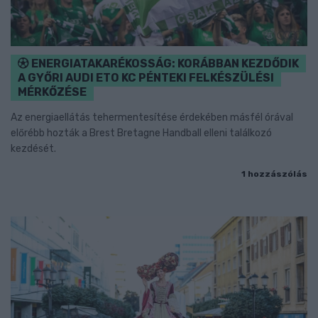
ENERGIATAKARÉKOSSÁG: KORÁBBAN KEZDŐDIK
A GYŐRI AUDI ETO KC PÉNTEKI FELKÉSZÜLÉSI
MÉRKŐZÉSE
Az energiaellátás tehermentesítése érdekében másfél órával
előrébb hozták a Brest Bretagne Handball elleni találkozó
kezdését.
1 hozzászólás