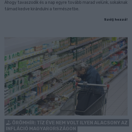
Ahogy tavaszodik és a nap egyre tovább marad velünk, sokaknak
támad kedve kirándulni a természetbe.
Szólj hozzá!
ÖRÖMHÍR: TÍZ ÉVE NEM VOLT ILYEN ALACSONY AZ
INFLÁCIÓ MAGYARORSZÁGON