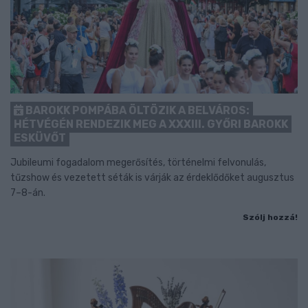
BAROKK POMPÁBA ÖLTÖZIK A BELVÁROS:
HÉTVÉGÉN RENDEZIK MEG A XXXIII. GYŐRI BAROKK
ESKÜVŐT
Jubileumi fogadalom megerősítés, történelmi felvonulás,
tűzshow és vezetett séták is várják az érdeklődőket augusztus
7–8-án.
Szólj hozzá!