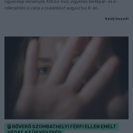
Ügyességi versenyek, KRESZ-kvíz, ingyenes kerékpár- és e-
rollerjelölés is várja a családokat augusztus 8-án.
Szólj hozzá!
NŐVERŐ SZOMBATHELYI FÉRFI ELLEN EMELT
VÁDAT AZ ÜGYÉSZSÉG