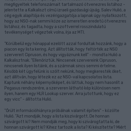
megfigyeltek telefonszámait tartalmazó ötvenezres listához -
jelentette a Kalkaliszt című izraeli gazdasági újság. Salev Hulió, a
cég egyik alapítója és vezérigazgatója a lapnak úgy nyilatkozott,
hogy az NSO-nak semmi köze az ismeretlen eredetű ötvenezres
listához, és tagadta, hogy a szoftverrel rosszindulatú
tevékenységet végeztek volna, írja az MTI.
"Körülbelül egy hónappal ezelőtt azzal fordultak hozzánk, hogy a
piacon egy lista kering. Azt állították, hogy feltörték az NSO
szervereit Cipruson, és hogy vigyáznunk kell" - mondta Hulió a
Kalkalisztnak. "Ellenőriztük. Nincsenek szervereink Cipruson,
nincsenek ilyen listáink, és a számnak sincs semmi értelme.
Később két ügyfelünk is szólt nekünk, hogy megkeresték őket,
azt állítván, hogy létezik ez az NSO-val kapcsolatos lista.
Kaptunk néhány képernyőképet, és láttuk, hogy nem hasonlít a
Pegasus rendszerére, a szerveren látható kép különösen nem
ilyen, hanem egy HLR Lookup szerver. Arra jutottunk, hogy ez
egy vicc" - állította Hulió.
"Őrült információhiányra próbálnak valamit építeni" - közölte
Hulió. "Azt mondják, hogy a lista kiszivárgott. De honnan
szivárgott ki? Nem mondják meg, hogy ki szivárogtatta ki, de
honnan szivárgott ki? Kihez tartozik a lista? Ki készítette? Miért