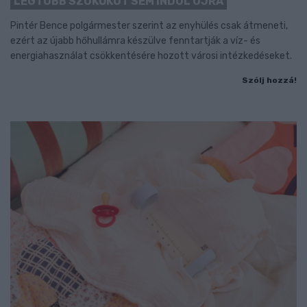
LEGTÖBB SZÖKŐKÚT SEM INDUL ÚJRA
Pintér Bence polgármester szerint az enyhülés csak átmeneti,
ezért az újabb hőhullámra készülve fenntartják a víz- és
energiahasználat csökkentésére hozott városi intézkedéseket.
Szólj hozzá!