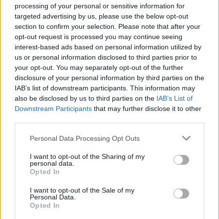
processing of your personal or sensitive information for
targeted advertising by us, please use the below opt-out
section to confirm your selection. Please note that after your
opt-out request is processed you may continue seeing
interest-based ads based on personal information utilized by
us or personal information disclosed to third parties prior to
your opt-out. You may separately opt-out of the further
disclosure of your personal information by third parties on the
IAB’s list of downstream participants. This information may
also be disclosed by us to third parties on the
IAB’s List of
Downstream Participants
that may further disclose it to other
IGAZI RITKASÁG: KILENC NAPPAL KORÁBBAN
NYITJÁK MEG A FELÚJÍTÁS ALATT ÁLLÓ HECSEI ÚTI
third parties.
FELÜLJÁRÓT
Please note that this website/app uses one or more Google
Personal Data Processing Opt Outs
services and may gather and store information including but
Hétfőn hajnali négy órától ismét minden közlekedő használhatja
not limited to your visit or usage behaviour. You may click to
I want to opt-out of the Sharing of my
az átkelőt, az autóbuszok is visszatérnek eredeti útvonalukra.
personal data.
grant or deny consent to Google and its third-party tags to
Opted In
Szólj hozzá!
use your data for below specified purposes in below Google
consent section.
I want to opt-out of the Sale of my
Personal Data.
Opted In