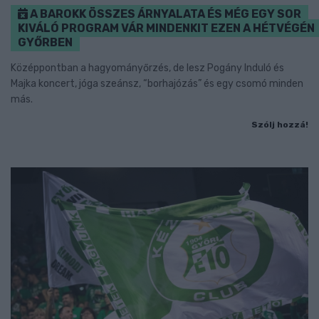
A BAROKK ÖSSZES ÁRNYALATA ÉS MÉG EGY SOR
KIVÁLÓ PROGRAM VÁR MINDENKIT EZEN A HÉTVÉGÉN
GYŐRBEN
Középpontban a hagyományőrzés, de lesz Pogány Induló és
Majka koncert, jóga szeánsz, “borhajózás” és egy csomó minden
más.
Szólj hozzá!