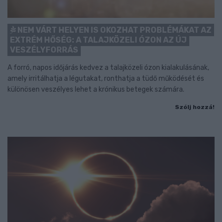
NEM VÁRT HELYEN IS OKOZHAT PROBLÉMÁKAT AZ
EXTRÉM HŐSÉG: A TALAJKÖZELI ÓZON AZ ÚJ
VESZÉLYFORRÁS
A forró, napos időjárás kedvez a talajközeli ózon kialakulásának,
amely irritálhatja a légutakat, ronthatja a tüdő működését és
különösen veszélyes lehet a krónikus betegek számára.
Szólj hozzá!