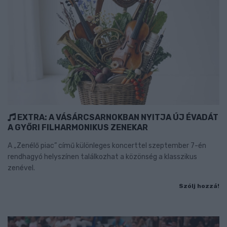
EXTRA: A VÁSÁRCSARNOKBAN NYITJA ÚJ ÉVADÁT
A GYŐRI FILHARMONIKUS ZENEKAR
A „Zenélő piac” című különleges koncerttel szeptember 7-én
rendhagyó helyszínen találkozhat a közönség a klasszikus
zenével.
Szólj hozzá!