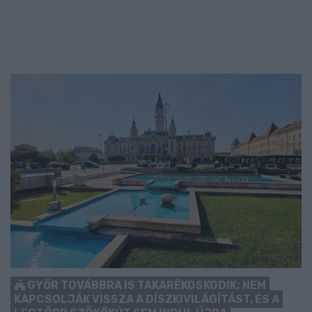
GYŐR TOVÁBBRA IS TAKARÉKOSKODIK: NEM
KAPCSOLJÁK VISSZA A DÍSZKIVILÁGÍTÁST, ÉS A