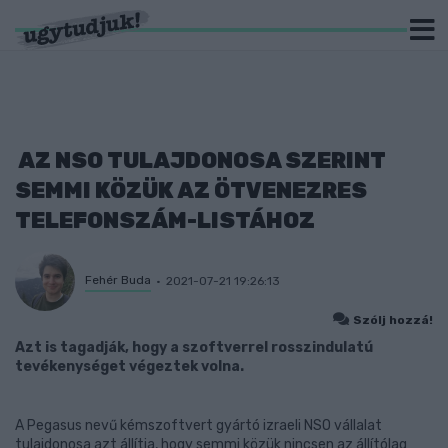
AZ NSO TULAJDONOSA SZERINT
SEMMI KÖZÜK AZ ÖTVENEZRES
TELEFONSZÁM-LISTÁHOZ
Fehér Buda
2021-07-21 19:26:13
Szólj hozzá!
Azt is tagadják, hogy a szoftverrel rosszindulatú
tevékenységet végeztek volna.
A Pegasus nevű kémszoftvert gyártó izraeli NSO vállalat
tulajdonosa azt állítja, hogy semmi közük nincsen az állítólag