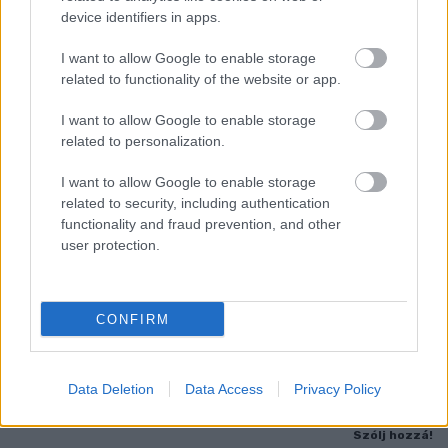
device identifiers in apps.
I want to allow Google to enable storage
related to functionality of the website or app.
I want to allow Google to enable storage
related to personalization.
I want to allow Google to enable storage
related to security, including authentication
functionality and fraud prevention, and other
user protection.
KÁNIKULA 2026 - ENYHÜL A HŐSÉG, DE MÉG
NINCS VÉGE: SZOMBATTÓL MÁR “CSAK”
MÁSODFOKÚ RIASZTÁS LESZ ÉRVÉNYBEN
CONFIRM
A július vége óta tartó harmadfokú hőségriasztást mérséklik, de
a tartós meleg miatt továbbra is fokozott óvatosságra van
Data Deletion
Data Access
Privacy Policy
szükség.
Szólj hozzá!