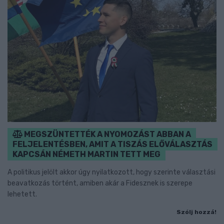
MEGSZÜNTETTÉK A NYOMOZÁST ABBAN A
FELJELENTÉSBEN, AMIT A TISZÁS ELŐVÁLASZTÁS
KAPCSÁN NÉMETH MARTIN TETT MEG
A politikus jelölt akkor úgy nyilatkozott, hogy szerinte választási
beavatkozás történt, amiben akár a Fidesznek is szerepe
lehetett.
Szólj hozzá!