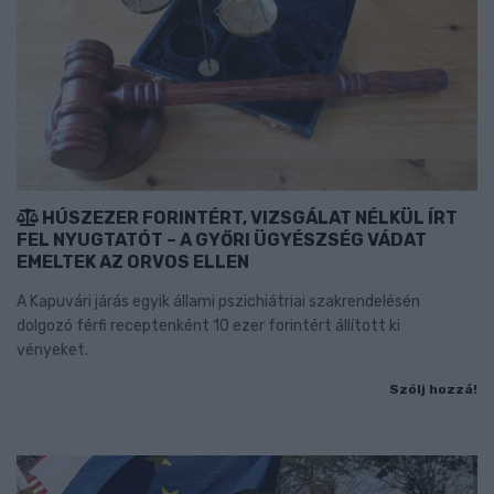
HÚSZEZER FORINTÉRT, VIZSGÁLAT NÉLKÜL ÍRT
FEL NYUGTATÓT – A GYŐRI ÜGYÉSZSÉG VÁDAT
EMELTEK AZ ORVOS ELLEN
A Kapuvári járás egyik állami pszichiátriai szakrendelésén
dolgozó férfi receptenként 10 ezer forintért állított ki
vényeket.
Szólj hozzá!