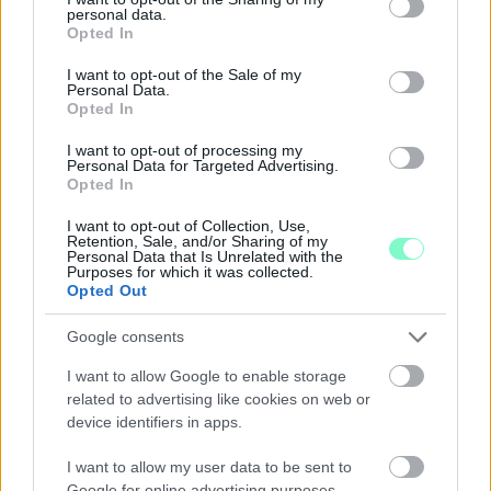
más.
personal data.
grant or deny consent to Google and its third-party tags to
Opted In
use your data for below specified purposes in below Google
Szólj hozzá!
consent section.
I want to opt-out of the Sale of my
Personal Data.
Opted In
I want to opt-out of processing my
Personal Data for Targeted Advertising.
Opted In
I want to opt-out of Collection, Use,
Retention, Sale, and/or Sharing of my
Personal Data that Is Unrelated with the
Purposes for which it was collected.
Opted Out
Google consents
I want to allow Google to enable storage
related to advertising like cookies on web or
device identifiers in apps.
ENERGIATAKARÉKOSSÁG: KORÁBBAN KEZDŐDIK
A GYŐRI AUDI ETO KC PÉNTEKI FELKÉSZÜLÉSI
I want to allow my user data to be sent to
MÉRKŐZÉSE
Google for online advertising purposes.