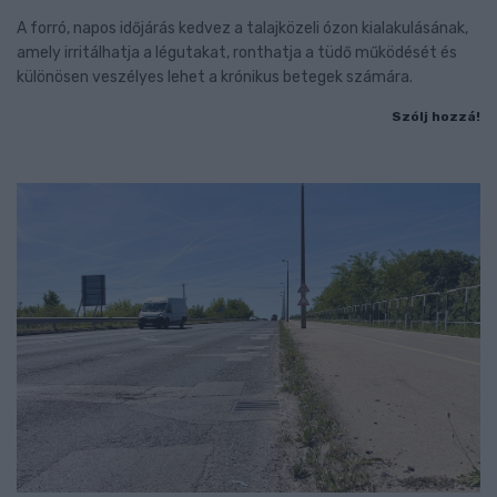
A forró, napos időjárás kedvez a talajközeli ózon kialakulásának,
amely irritálhatja a légutakat, ronthatja a tüdő működését és
különösen veszélyes lehet a krónikus betegek számára.
Szólj hozzá!