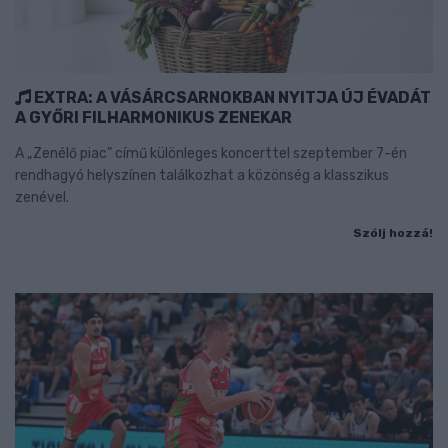
EXTRA: A VÁSÁRCSARNOKBAN NYITJA ÚJ ÉVADÁT
A GYŐRI FILHARMONIKUS ZENEKAR
A „Zenélő piac” című különleges koncerttel szeptember 7-én
rendhagyó helyszínen találkozhat a közönség a klasszikus
zenével.
Szólj hozzá!