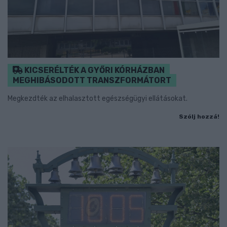
KICSERÉLTÉK A GYŐRI KÓRHÁZBAN
MEGHIBÁSODOTT TRANSZFORMÁTORT
Megkezdték az elhalasztott egészségügyi ellátásokat.
Szólj hozzá!