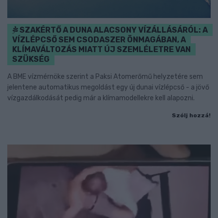
SZAKÉRTŐ A DUNA ALACSONY VÍZÁLLÁSÁRÓL: A
VÍZLÉPCSŐ SEM CSODASZER ÖNMAGÁBAN, A
KLÍMAVÁLTOZÁS MIATT ÚJ SZEMLÉLETRE VAN
SZÜKSÉG
A BME vízmérnöke szerint a Paksi Atomerőmű helyzetére sem
jelentene automatikus megoldást egy új dunai vízlépcső - a jövő
vízgazdálkodását pedig már a klímamodellekre kell alapozni.
Szólj hozzá!