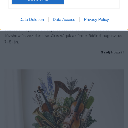
BAROKK POMPÁBA ÖLTÖZIK A BELVÁROS:
HÉTVÉGÉN RENDEZIK MEG A XXXIII. GYŐRI BAROKK
ESKÜVŐT
Data Deletion
Data Access
Privacy Policy
Jubileumi fogadalom megerősítés, történelmi felvonulás,
tűzshow és vezetett séták is várják az érdeklődőket augusztus
7–8-án.
Szólj hozzá!