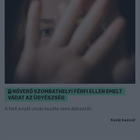
NŐVERŐ SZOMBATHELYI FÉRFI ELLEN EMELT
VÁDAT AZ ÜGYÉSZSÉG
A férfi a nyílt utcán kezdte verni áldozatát.
Szólj hozzá!