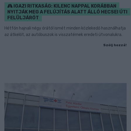
IGAZI RITKASÁG: KILENC NAPPAL KORÁBBAN
NYITJÁK MEG A FELÚJÍTÁS ALATT ÁLLÓ HECSEI ÚTI
FELÜLJÁRÓT
Hétfőn hajnali négy órától ismét minden közlekedő használhatja
az átkelőt, az autóbuszok is visszatérnek eredeti útvonalukra.
Szólj hozzá!