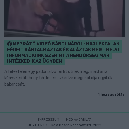
MEGRÁZÓ VIDEÓ BÁBOLNÁRÓL: HAJLÉKTALAN
FÉRFIT BÁNTALMAZTAK ÉS ALÁZTAK MEG - HELYI
INFORMÁCIÓINK SZERINT A RENDŐRSÉG MÁR
INTÉZKEDIK AZ ÜGYBEN
A felvételen egy padon alvó férfit ütnek meg, majd arra
kényszerítik, hogy térdre ereszkedve megcsókolja egyikük
bakancsát.
1 hozzászólás
IMPRESSZUM
MÉDIAAJÁNLAT
UGYTUDJUK - Kő a Mezőn Nonprofit Kft. 2022