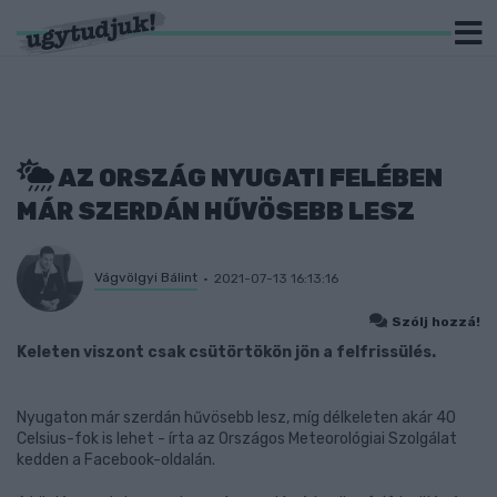
AZ ORSZÁG NYUGATI FELÉBEN
MÁR SZERDÁN HŰVÖSEBB LESZ
Vágvölgyi Bálint
2021-07-13 16:13:16
Szólj hozzá!
Keleten viszont csak csütörtökön jön a felfrissülés.
Nyugaton már szerdán hűvösebb lesz, míg délkeleten akár 40
Celsius-fok is lehet - írta az Országos Meteorológiai Szolgálat
kedden a Facebook-oldalán.