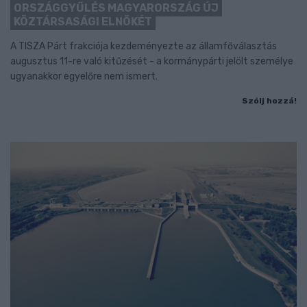
ORSZÁGGYŰLÉS MAGYARORSZÁG ÚJ
KÖZTÁRSASÁGI ELNÖKÉT
A TISZA Párt frakciója kezdeményezte az államfőválasztás
augusztus 11-re való kitűzését - a kormánypárti jelölt személye
ugyanakkor egyelőre nem ismert.
Szólj hozzá!