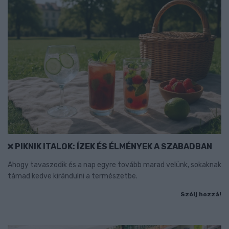
PIKNIK ITALOK: ÍZEK ÉS ÉLMÉNYEK A SZABADBAN
Ahogy tavaszodik és a nap egyre tovább marad velünk, sokaknak
támad kedve kirándulni a természetbe.
Szólj hozzá!