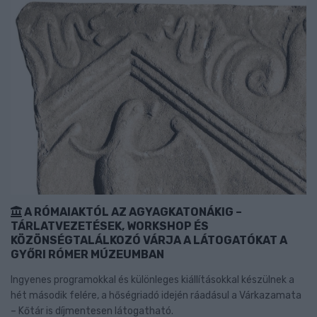
A RÓMAIAKTÓL AZ AGYAGKATONÁKIG –
TÁRLATVEZETÉSEK, WORKSHOP ÉS
KÖZÖNSÉGTALÁLKOZÓ VÁRJA A LÁTOGATÓKAT A
GYŐRI RÓMER MÚZEUMBAN
Ingyenes programokkal és különleges kiállításokkal készülnek a
hét második felére, a hőségriadó idején ráadásul a Várkazamata
– Kőtár is díjmentesen látogatható.