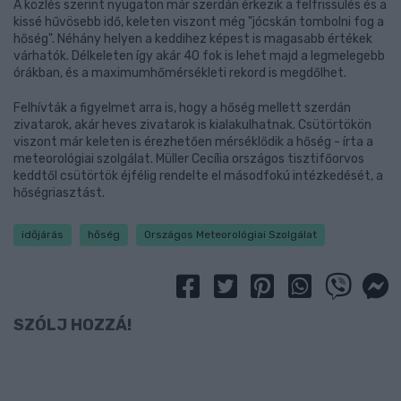
A közlés szerint nyugaton már szerdán érkezik a felfrissülés és a
kissé hűvösebb idő, keleten viszont még "jócskán tombolni fog a
hőség". Néhány helyen a keddihez képest is magasabb értékek
várhatók. Délkeleten így akár 40 fok is lehet majd a legmelegebb
órákban, és a maximumhőmérsékleti rekord is megdőlhet.
Felhívták a figyelmet arra is, hogy a hőség mellett szerdán
zivatarok, akár heves zivatarok is kialakulhatnak. Csütörtökön
viszont már keleten is érezhetően mérséklődik a hőség - írta a
meteorológiai szolgálat. Müller Cecília országos tisztifőorvos
keddtől csütörtök éjfélig rendelte el másodfokú intézkedését, a
hőségriasztást.
időjárás
hőség
Országos Meteorológiai Szolgálat
SZÓLJ HOZZÁ!