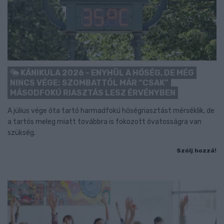
KÁNIKULA 2026 - ENYHÜL A HŐSÉG, DE MÉG
NINCS VÉGE: SZOMBATTÓL MÁR “CSAK”
MÁSODFOKÚ RIASZTÁS LESZ ÉRVÉNYBEN
A július vége óta tartó harmadfokú hőségriasztást mérséklik, de
a tartós meleg miatt továbbra is fokozott óvatosságra van
szükség.
Szólj hozzá!