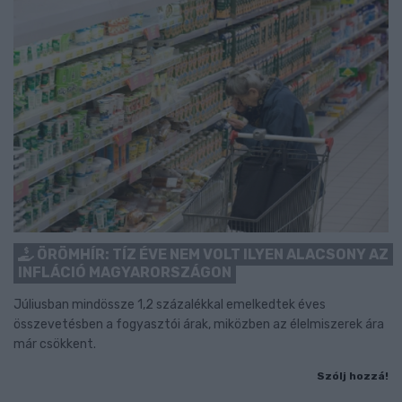
ÖRÖMHÍR: TÍZ ÉVE NEM VOLT ILYEN ALACSONY AZ
INFLÁCIÓ MAGYARORSZÁGON
Júliusban mindössze 1,2 százalékkal emelkedtek éves
összevetésben a fogyasztói árak, miközben az élelmiszerek ára
már csökkent.
Szólj hozzá!