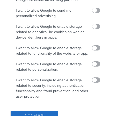
Az energiaellátás tehermentesítése érdekében másfél órával
I want to allow Google to send me
előrébb hozták a Brest Bretagne Handball elleni találkozó
personalized advertising.
kezdését.
I want to allow Google to enable storage
1 hozzászólás
related to analytics like cookies on web or
device identifiers in apps.
I want to allow Google to enable storage
related to functionality of the website or app.
I want to allow Google to enable storage
related to personalization.
I want to allow Google to enable storage
related to security, including authentication
functionality and fraud prevention, and other
user protection.
CONFIRM