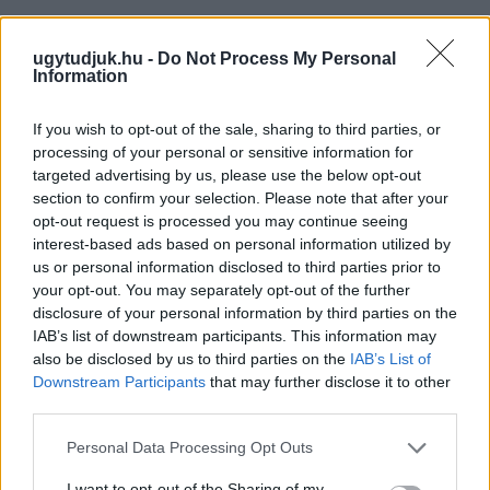
ugytudjuk.hu -
Do Not Process My Personal
Information
If you wish to opt-out of the sale, sharing to third parties, or
processing of your personal or sensitive information for
targeted advertising by us, please use the below opt-out
section to confirm your selection. Please note that after your
opt-out request is processed you may continue seeing
interest-based ads based on personal information utilized by
us or personal information disclosed to third parties prior to
your opt-out. You may separately opt-out of the further
disclosure of your personal information by third parties on the
IAB’s list of downstream participants. This information may
also be disclosed by us to third parties on the
IAB’s List of
A BAROKK ÖSSZES ÁRNYALATA ÉS MÉG EGY SOR
Downstream Participants
that may further disclose it to other
KIVÁLÓ PROGRAM VÁR MINDENKIT EZEN A HÉTVÉGÉN
third parties.
GYŐRBEN
Please note that this website/app uses one or more Google
Personal Data Processing Opt Outs
Középpontban a hagyományőrzés, de lesz Pogány Induló és
services and may gather and store information including but
Majka koncert, jóga szeánsz, “borhajózás” és egy csomó minden
not limited to your visit or usage behaviour. You may click to
I want to opt-out of the Sharing of my