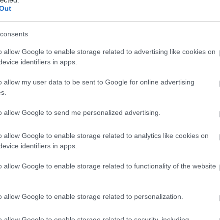
cig tartott. Íme:
Out
consents
o allow Google to enable storage related to advertising like cookies on
de Csaba. Az utazás költségeit a magyar
evice identifiers in apps.
tózkodásnak mindössze ez a másfél perces ...
o allow my user data to be sent to Google for online advertising
s.
to allow Google to send me personalized advertising.
llett ezért a másfél percért közel egy hetet kint
nem egy olyan volt, aki online jelentkezett be,
o allow Google to enable storage related to analytics like cookies on
evice identifiers in apps.
o allow Google to enable storage related to functionality of the website
ációt nem adott, így közérdekű adatigényléssel
hogy megtudjuk, pontosan mire mennyit is
o allow Google to enable storage related to personalization.
A
orán. Ezekből az is látszik majd, ha a politikus
m
o allow Google to enable storage related to security, including