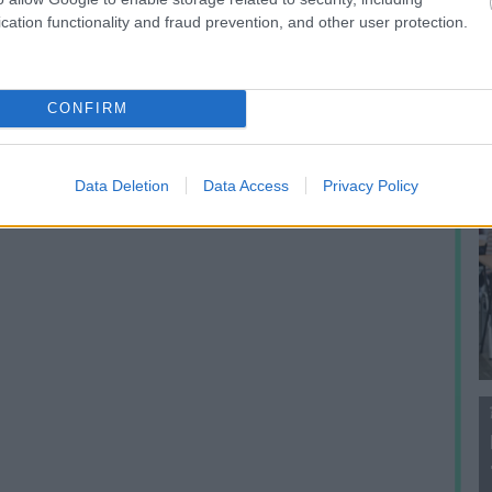
f
cation functionality and fraud prevention, and other user protection.
s egykori titkárnője, aki mostanra már a
rogramra. Kerek tíz évvel ezelőtt, 2011-ben
etők pénzén. Kettejük útja akkor összesen 468
CONFIRM
 A luxus szállodai szoba, az útiköltség, de még a
Data Deletion
Data Access
Privacy Policy