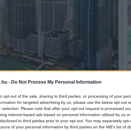
H
h
v
.hu -
Do Not Process My Personal Information
tóirodájához fordultunk.
to opt-out of the sale, sharing to third parties, or processing of your per
formation for targeted advertising by us, please use the below opt-out s
Robert Pittenger volt USA kongresszusi képviselő
r selection. Please note that after your opt-out request is processed y
eing interest-based ads based on personal information utilized by us or
rszerzési-Biztonsági Fórum ülésére utazott ki,
disclosed to third parties prior to your opt-out. You may separately opt-
emberében választották be. A tanácskozáson 30
losure of your personal information by third parties on the IAB’s list of
gáció június 26-án este érkezett meg, s bár a