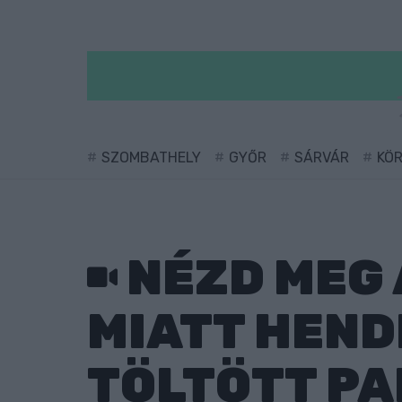
SZOMBATHELY
GYŐR
SÁRVÁR
KÖ
NÉZD MEG 
MIATT HEND
TÖLTÖTT P