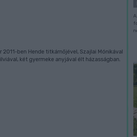
A
f
n
ár 2011-ben Hende titkárnőjével, Szajlai Mónikával
ilviával, két gyermeke anyjával élt házasságban.