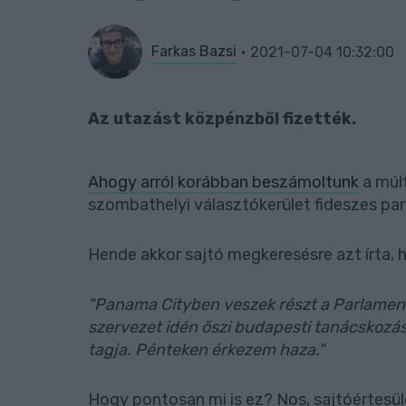
Farkas Bazsi
2021-07-04 10:32:00
Az utazást közpénzből fizették.
Ahogy arról korábban beszámoltunk
a múl
szombathelyi választókerület fideszes par
Hende akkor sajtó megkeresésre azt írta,
"Panama Cityben veszek részt a Parlament
szervezet idén őszi budapesti tanácskozás
tagja. Pénteken érkezem haza."
Hogy pontosan mi is ez? Nos, sajtóértesül