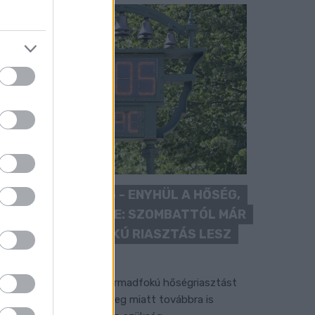
KÁNIKULA 2026 - ENYHÜL A HŐSÉG,
DE MÉG NINCS VÉGE: SZOMBATTÓL MÁR
“CSAK” MÁSODFOKÚ RIASZTÁS LESZ
ÉRVÉNYBEN
 július vége óta tartó harmadfokú hőségriasztást
érséklik, de a tartós meleg miatt továbbra is