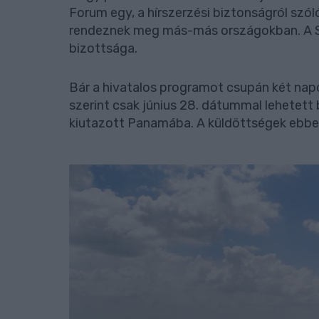
Forum egy, a hírszerzési biztonságról szó
rendeznek meg más-más országokban. A St
bizottsága.
Bár a hivatalos programot csupán két napo
szerint csak június 28. dátummal lehetett
kiutazott Panamába. A küldöttségek ebben