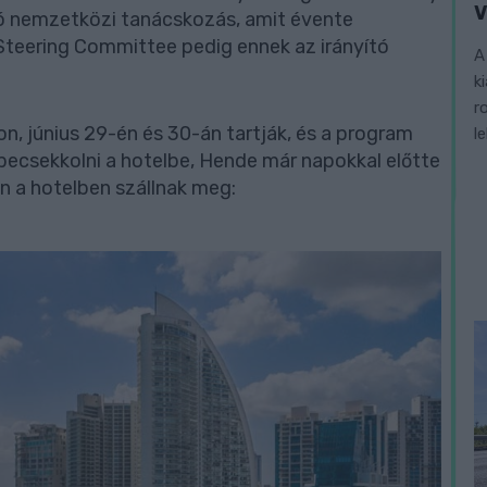
V
ló nemzetközi tanácskozás, amit évente
eering Committee pedig ennek az irányító
A
k
r
n, június 29-én és 30-án tartják, és a program
l
 becsekkolni a hotelbe, Hende már napokkal előtte
 a hotelben szállnak meg: