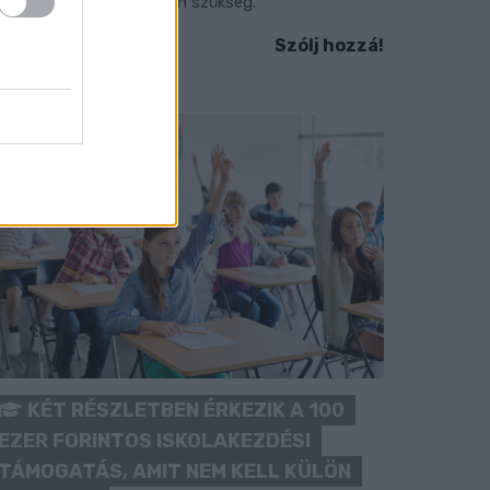
okozott óvatosságra van szükség.
Szólj hozzá!
KÉT RÉSZLETBEN ÉRKEZIK A 100
EZER FORINTOS ISKOLAKEZDÉSI
TÁMOGATÁS, AMIT NEM KELL KÜLÖN