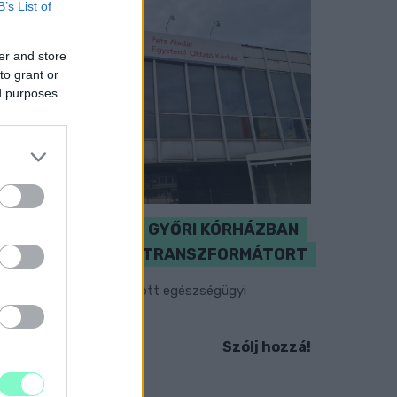
B’s List of
er and store
to grant or
ed purposes
KICSERÉLTÉK A GYŐRI KÓRHÁZBAN
MEGHIBÁSODOTT TRANSZFORMÁTORT
egkezdték az elhalasztott egészségügyi
llátásokat.
Szólj hozzá!