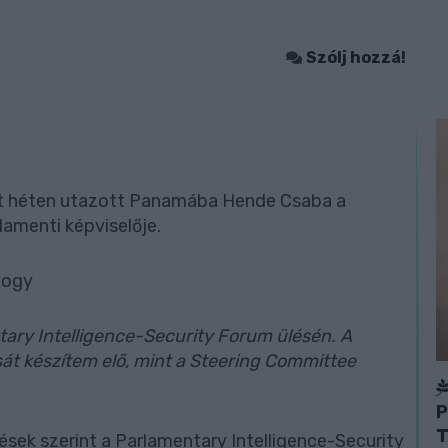
Szólj hozzá!
t héten utazott Panamába Hende Csaba a
lamenti képviselője.
 hogy
ary Intelligence-Security Forum ülésén. A
át készítem elő, mint a Steering Committee
P
T
ések szerint a Parlamentary Intelligence-Security