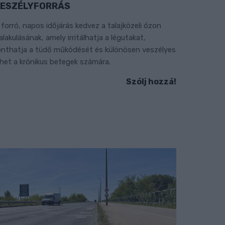
ESZÉLYFORRÁS
 forró, napos időjárás kedvez a talajközeli ózon
ialakulásának, amely irritálhatja a légutakat,
onthatja a tüdő működését és különösen veszélyes
ehet a krónikus betegek számára.
Szólj hozzá!