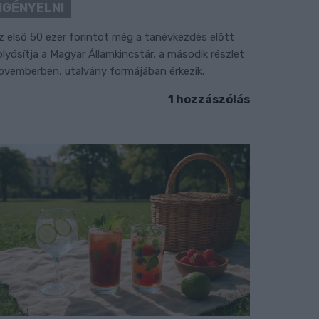
IGÉNYELNI
z első 50 ezer forintot még a tanévkezdés előtt
olyósítja a Magyar Államkincstár, a második részlet
ovemberben, utalvány formájában érkezik.
1 hozzászólás