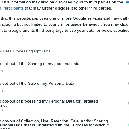
. This information may also be disclosed by us to third parties on the
IA
 de 27-én már egy szűkkörű egyeztetésen vett
Participants
that may further disclose it to other third parties.
cia előadóival, szakértőkkel és képviselőkkel.
 that this website/app uses one or more Google services and may gath
átorral, német parlamenti képviselővel és számos
including but not limited to your visit or usage behaviour. You may click 
jén részt vesz az Irányító Bizottság reggeli ülésén,
 to Google and its third-party tags to use your data for below specifi
de alelnök urat útjára elkísérte a Külügyi
ogle consent section.
mács. A delegáció a szervezők által megadott
y a kísérő rendezvényeknek is helyszíne.
l Data Processing Opt Outs
o opt-out of the Sharing of my personal data.
a.
In
-Amerikai országban?
o opt-out of the Sale of my Personal Data.
In
M
dalán posztoló Hende eddig egy fotót sem tett
to opt-out of processing my Personal Data for Targeted
e
i úton, miről is tárgyaltak, mi volt a fórum fő
ing.
In
lható Hende oldalán.
o opt-out of Collection, Use, Retention, Sale, and/or Sharing
ersonal Data that Is Unrelated with the Purposes for which it
özel 20 órás videóját, Hendét egyetlen egyszer
lected.