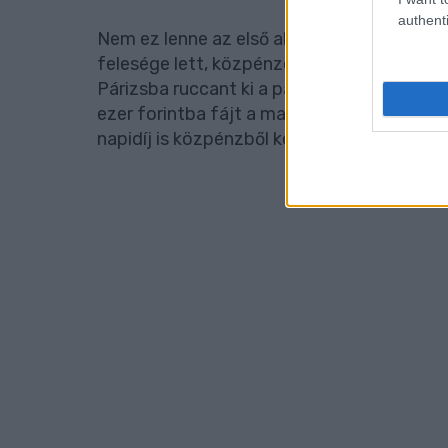
authenti
Nem ez lenne az első alkalom, hogy Hende é
felesége lett, közpénzen utazna el közös p
Párizsba ruccant ki a pár a magyar adófiz
ezer forintba fájt a magyar adófizetőknek.
napidíj is közpénzből került ki.