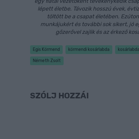
egy fiatal vezetőként tevékenykedik csap
lépett életbe. Távozik hosszú évek, évti
töltött be a csapat életében. Ezúto
munkájukért és további sok sikert, jó e
gőzerővel zajlik és az érkező kos
Egis Körmend
körmendi kosárlabda
kosárlabd
Németh Zsolt
SZÓLJ HOZZÁ!