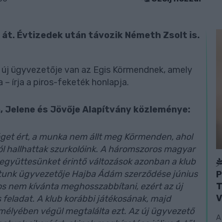
át. Évtizedek után távozik Németh Zsolt is.
 új ügyvezetője van az Egis Körmendnek, amely
– írja a piros-feketék honlapja.
, Jelene és Jövője Alapítvány közleménye:
éget ért, a munka nem állt meg Körmenden, ahol
ól hallhattak szurkolóink. A háromszoros magyar
együttesünket érintő változások azonban a klub
atunk ügyvezetője Hajba Ádám szerződése június
P
T
os nem kívánta meghosszabbítani, ezért az új
V
 feladat. A klub korábbi játékosának, majd
élyében végül megtalálta ezt. Az új ügyvezető
A