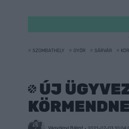
SZOMBATHELY
GYŐR
SÁRVÁR
KÖ
ÚJ ÜGYVEZ
KÖRMENDN
Vágvölgyi Bálint
2021-07-03 10:04: