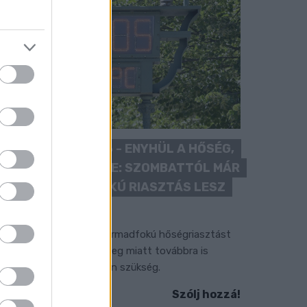
KÁNIKULA 2026 - ENYHÜL A HŐSÉG,
DE MÉG NINCS VÉGE: SZOMBATTÓL MÁR
“CSAK” MÁSODFOKÚ RIASZTÁS LESZ
ÉRVÉNYBEN
 július vége óta tartó harmadfokú hőségriasztást
érséklik, de a tartós meleg miatt továbbra is
okozott óvatosságra van szükség.
Szólj hozzá!