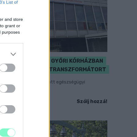
B’s List of
er and store
to grant or
ed purposes
KICSERÉLTÉK A GYŐRI KÓRHÁZBAN
MEGHIBÁSODOTT TRANSZFORMÁTORT
egkezdték az elhalasztott egészségügyi
llátásokat.
Szólj hozzá!