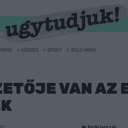
RMEND
KŐSZEG
SPORT
ZÖLD HÍREK
ETŐJE VAN AZ 
EK
00
Szólj hozzá!