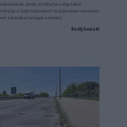
ialakulásának, amely irritálhatja a légutakat,
onthatja a tüdő működését és különösen veszélyes
ehet a krónikus betegek számára.
Szólj hozzá!