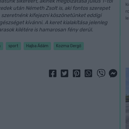
atunk sikeréért, akinek megbízatása július 1-től
k
zedek után Németh Zsolt is, aki fontos szerepet
r
n szeretnénk kifejezni köszönetünket eddigi
l
gészséget kívánni. A keret kialakítása jelenleg
arasok kilétére is hamarosan fény derül.
a
sport
Hajba Ádám
Kozma Gergő