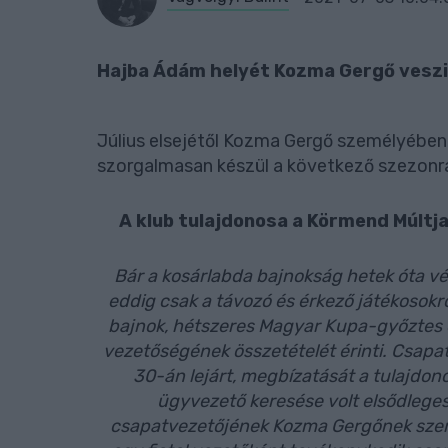
Hajba Ádám helyét Kozma Gergő veszi 
Július elsejétől Kozma Gergő személyében
szorgalmasan készül a következő szezonra 
A klub tulajdonosa a Körmend Múltja
Bár a kosárlabda bajnokság hetek óta v
eddig csak a távozó és érkező játékosokr
bajnok, hétszeres Magyar Kupa-győztes 
vezetőségének összetételét érinti. Csap
30-án lejárt, megbízatását a tulajdon
ügyvezető keresése volt elsődleges
csapatvezetőjének Kozma Gergőnek szem