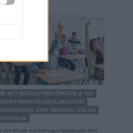
KÉT RÉSZLETBEN ÉRKEZIK A 100
EZER FORINTOS ISKOLAKEZDÉSI
TÁMOGATÁS, AMIT NEM KELL KÜLÖN
IGÉNYELNI
z első 50 ezer forintot még a tanévkezdés előtt