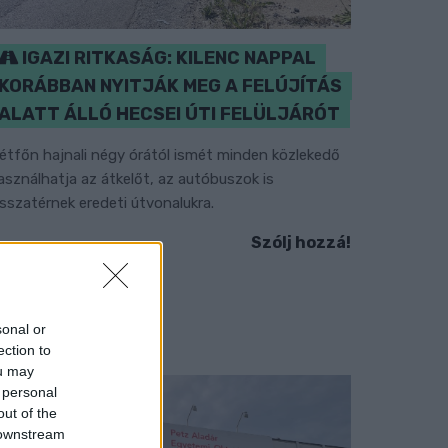
IGAZI RITKASÁG: KILENC NAPPAL
KORÁBBAN NYITJÁK MEG A FELÚJÍTÁS
ALATT ÁLLÓ HECSEI ÚTI FELÜLJÁRÓT
étfőn hajnali négy órától ismét minden közlekedő
asználhatja az átkelőt, az autóbuszok is
isszatérnek eredeti útvonalukra.
Szólj hozzá!
sonal or
ection to
ou may
 personal
out of the
 downstream