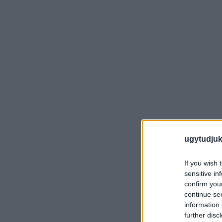
ugytudjuk
If you wish 
sensitive in
confirm you
continue se
information 
further disc