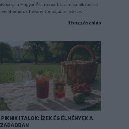
olyósítja a Magyar Államkincstár, a második részlet
ovemberben, utalvány formájában érkezik.
1 hozzászólás
PIKNIK ITALOK: ÍZEK ÉS ÉLMÉNYEK A
SZABADBAN