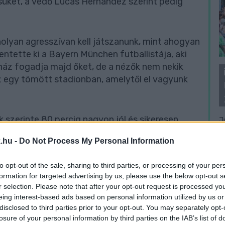
üket, a védő Lucas Hernández szerint pedig
nolyan agresszívan kell játszanunk, mint ahogyan
ntette ki a Bayern München futballistája, aki
t ház fogadja majd őket, de a nézők nem nekik
sz egy tömött stadionban, amelytől el vagyunk
szerinte 80 percig nagyon jól és sikeresen
J
 címvédő portugálok föléjük kerekedjenek.
f
.hu -
Do Not Process My Personal Information
é
án hagynak területet, ezért kifejezetten
to opt-out of the sale, sharing to third parties, or processing of your per
szeres válogatott játékos.
formation for targeted advertising by us, please use the below opt-out s
r selection. Please note that after your opt-out request is processed y
eing interest-based ads based on personal information utilized by us or
ttja valóban nagyszerű teljesítmény nyújtott a
disclosed to third parties prior to your opt-out. You may separately opt-
anylabdás Cristiano Ronaldóval felálló
losure of your personal information by third parties on the IAB’s list of