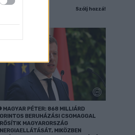
Szólj hozzá!
MAGYAR PÉTER: 868 MILLIÁRD
ORINTOS BERUHÁZÁSI CSOMAGGAL
RŐSÍTIK MAGYARORSZÁG
NERGIAELLÁTÁSÁT, MIKÖZBEN