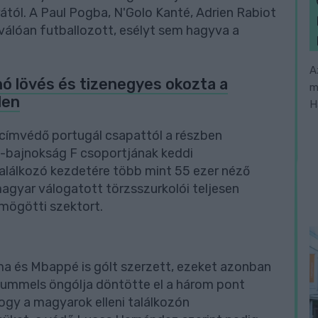
ától. A Paul Pogba, N'Golo Kanté, Adrien Rabiot
válóan futballozott, esélyt sem hagyva a
A
nó lövés és tizenegyes okozta a
m
len
H
 címvédő portugál csapattól a részben
-bajnokság F csoportjának keddi
alálkozó kezdetére több mint 55 ezer néző
magyar válogatott törzsszurkolói teljesen
 mögötti szektort.
 és Mbappé is gólt szerzett, ezeket azonban
Hummels öngólja döntötte el a három pont
 hogy a magyarok elleni találkozón