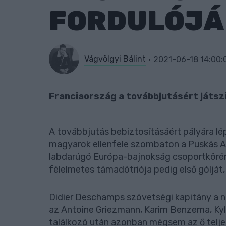
FORDULÓJÁ
Vágvölgyi Bálint
2021-06-18 14:00:
Franciaország a továbbjutásért játs
A továbbjutás bebiztosításáért pályára lép
magyarok ellenfele szombaton a Puskás A
labdarúgó Európa-bajnokság csoportkörén
félelmetes támadótriója pedig első gólját,
Didier Deschamps szövetségi kapitány a n
az Antoine Griezmann, Karim Benzema, Kyli
találkozó után azonban mégsem az ő telje