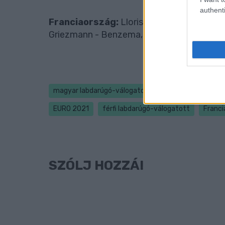
authenti
Franciaország:
Lloris - Pavard, Varane,
Griezmann - Benzema, Mbappé
magyar labdarúgó-válogatott
magyar foci
l
EURO 2021
férfi labdarúgó-válogatott
Franci
SZÓLJ HOZZÁ!