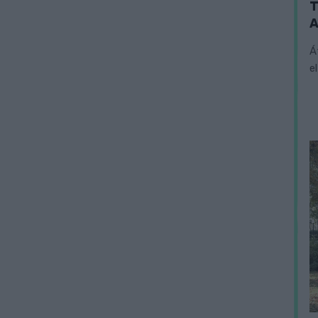
T
A
Á
e