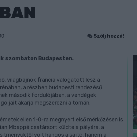
BAN
00
Szólj hozzá!
zik szombaton Budapesten.
ő, világbajnok francia válogatott lesz a
rénában, a részben budapesti rendezésű
ek második fordulójában, a vendégek
 góljait akarja megszerezni a tornán.
émetek ellen 1-0-ra megnyert első mérkőzésen is
an Mbappé csatársort küldte a pályára, a
sítményüktől volt hangos a sajtó, hanem a