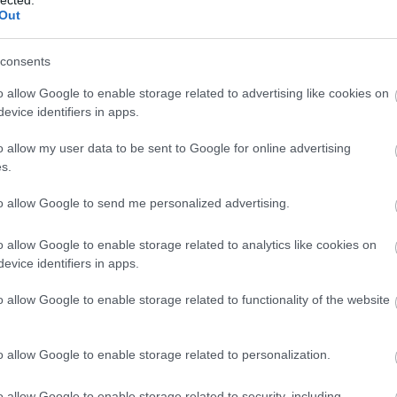
zetételén és a védekező középpályás személyén
Out
 aki a 3-0-ra elveszített első összecsapás után
y nem megfelelően cserélt. A középpályán ismét
consents
Schäfer András, elöl pedig a Szalai Ádám, Sallai
o allow Google to enable storage related to advertising like cookies on
mat.
evice identifiers in apps.
o allow my user data to be sent to Google for online advertising
győztes csapat összetételén Deschamps vélhetően
s.
ogy egy esetleges korai, magabiztos vezetés
 valamivel hosszabb pihenőt.
to allow Google to send me personalized advertising.
órakor kezdődik a Puskás Arénában, a
o allow Google to enable storage related to analytics like cookies on
evice identifiers in apps.
ajd.
o allow Google to enable storage related to functionality of the website
o allow Google to enable storage related to personalization.
alai A. - Nagy Á. - Lovrencsics, Kleinheisler,
É
o allow Google to enable storage related to security, including