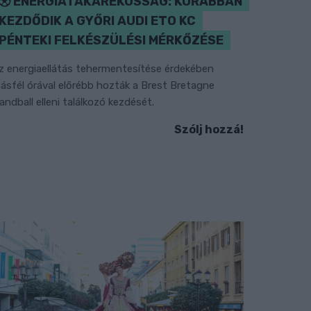
ENERGIATAKARÉKOSSÁG: KORÁBBAN
KEZDŐDIK A GYŐRI AUDI ETO KC
PÉNTEKI FELKÉSZÜLÉSI MÉRKŐZÉSE
z energiaellátás tehermentesítése érdekében
ásfél órával előrébb hozták a Brest Bretagne
andball elleni találkozó kezdését.
Szólj hozzá!