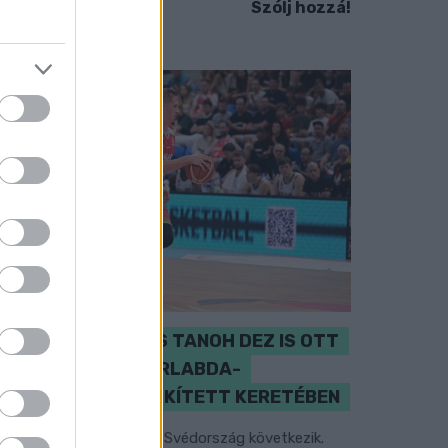
Szólj hozzá!
PERL, VÁRADI ÉS TANOH DEZ IS OTT
VAN A FÉRFI KOSÁRLABDA-
VÁLOGATOTT SZŰKÍTETT KERETÉBEN
sztország, Szlovénia és Svédország következik.