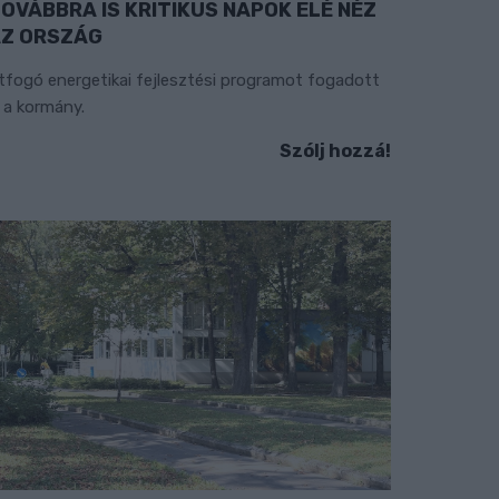
OVÁBBRA IS KRITIKUS NAPOK ELÉ NÉZ
Z ORSZÁG
tfogó energetikai fejlesztési programot fogadott
l a kormány.
Szólj hozzá!