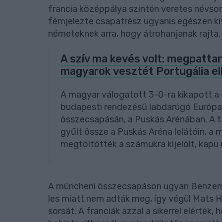
francia középpálya szintén veretes névsor
fémjelezte csapatrész ugyanis egészen ki
németeknek arra, hogy átrohanjanak rajta.
A szív ma kevés volt: megpatta
magyarok vesztét Portugália el
A magyar válogatott 3-0-ra kikapott a
budapesti rendezésű labdarúgó Európa
összecsapásán, a Puskás Arénában. A t
gyűlt össze a Puskás Aréna lelátóin, a 
megtöltötték a számukra kijelölt, kapu
A müncheni összecsapáson ugyan Benzema
les miatt nem adták meg, így végül Mats 
sorsát. A franciák azzal a sikerrel elérték,