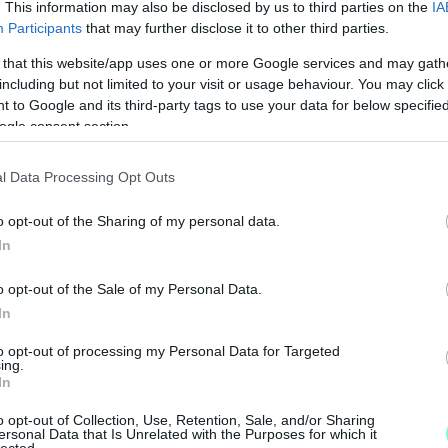
n három gólt kapott, így a bravúros kezdés
. This information may also be disclosed by us to third parties on the
IA
oport legerősebb együttese, ezért a magyaroknak
Participants
that may further disclose it to other third parties.
dden volt.
 that this website/app uses one or more Google services and may gath
including but not limited to your visit or usage behaviour. You may click 
n, Benzema hármas 102 gólt szerzett a Paris
 to Google and its third-party tags to use your data for below specifi
ogle consent section.
l Madrid színeiben, így az ő feltartóztatásuk
íti, hogy szombaton délután várhatóan 30
ballozniuk a csapatoknak. Bár a papírforma
l Data Processing Opt Outs
éggel is diadalmaskodhatnak, könnyen
o opt-out of the Sharing of my personal data.
os vezetés birtokában már kevésbé erőltetik
In
o opt-out of the Sale of my Personal Data.
N
lent gondot, hanem a franciáknak is" -
In
F
 tudja, mennyire jó képességű ellenféllel
to opt-out of processing my Personal Data for Targeted
ogy fizikálisan és mentálisan mindenki készen
ing.
A
In
t lépjünk pályára a meccsen."
s
a
o opt-out of Collection, Use, Retention, Sale, and/or Sharing
ersonal Data that Is Unrelated with the Purposes for which it
ül védő Gulácsi Péter kezdhet a kapuban, és
lected.