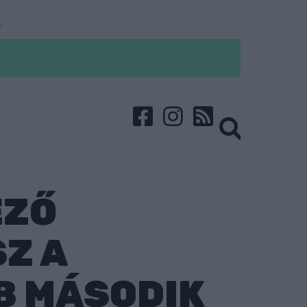
EZŐ
Z A
B MÁSODIK