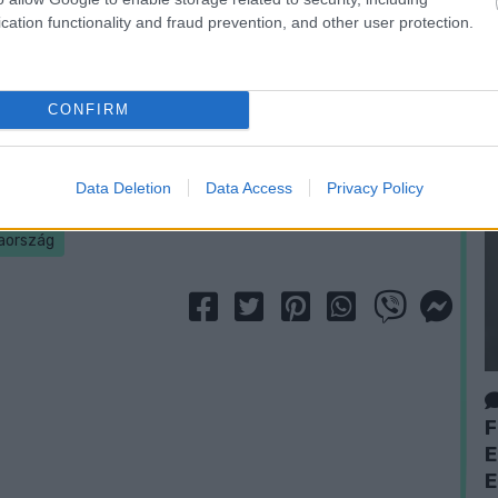
cation functionality and fraud prevention, and other user protection.
 Kimpembe, Hernández - Kanté, Pogba, Rabiot,
CONFIRM
Címlapfotó: Equipe de France Twitter-oldal
Data Deletion
Data Access
Privacy Policy
abdarúgás
sport
Marco Rossi
Európa bajnokság
aország
F
E
E