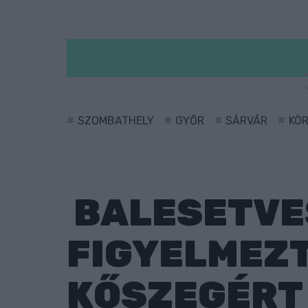
SZOMBATHELY
GYŐR
SÁRVÁR
KÖ
BALESETVES
FIGYELMEZ
KŐSZEGÉRT