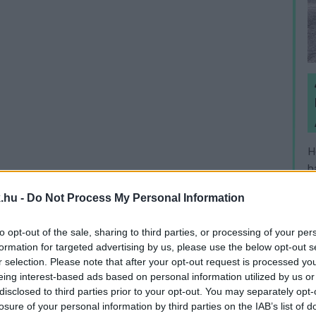
H
h
v
.hu -
Do Not Process My Personal Information
to opt-out of the sale, sharing to third parties, or processing of your per
itelezője a garanciáival együtt ugyanúgy köddé
formation for targeted advertising by us, please use the below opt-out s
r selection. Please note that after your opt-out request is processed y
ikusok.
eing interest-based ads based on personal information utilized by us or
disclosed to third parties prior to your opt-out. You may separately opt-
város önkormányzatához fordultunk, és
losure of your personal information by third parties on the IAB’s list of