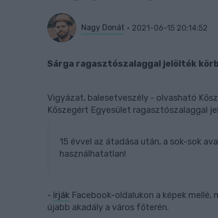
Nagy Donát
2021-06-15 20:14:52
Sárga ragasztószalaggal jelölték kör
Vigyázat, balesetveszély - olvasható Kősz
Kőszegért Egyesület ragasztószalaggal jel
15 évvel az átadása után, a sok-sok a
használhatatlan!
-
írják
Facebook-oldalukon a képek mellé, m
újabb akadály a város főterén.