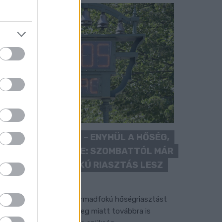
KÁNIKULA 2026 - ENYHÜL A HŐSÉG,
DE MÉG NINCS VÉGE: SZOMBATTÓL MÁR
“CSAK” MÁSODFOKÚ RIASZTÁS LESZ
ÉRVÉNYBEN
 július vége óta tartó harmadfokú hőségriasztást
érséklik, de a tartós meleg miatt továbbra is