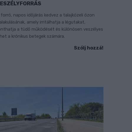
ESZÉLYFORRÁS
 forró, napos időjárás kedvez a talajközeli ózon
ialakulásának, amely irritálhatja a légutakat,
onthatja a tüdő működését és különösen veszélyes
ehet a krónikus betegek számára.
Szólj hozzá!