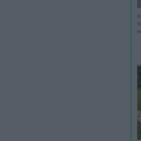
A
f
n