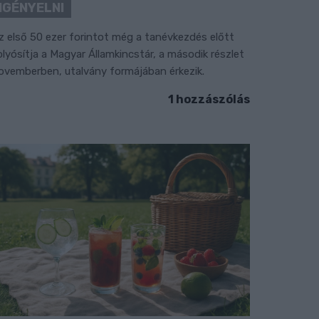
IGÉNYELNI
z első 50 ezer forintot még a tanévkezdés előtt
olyósítja a Magyar Államkincstár, a második részlet
ovemberben, utalvány formájában érkezik.
1 hozzászólás