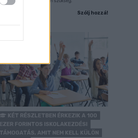
okozott óvatosságra van szükség.
Szólj hozzá!
KÉT RÉSZLETBEN ÉRKEZIK A 100
EZER FORINTOS ISKOLAKEZDÉSI
TÁMOGATÁS, AMIT NEM KELL KÜLÖN