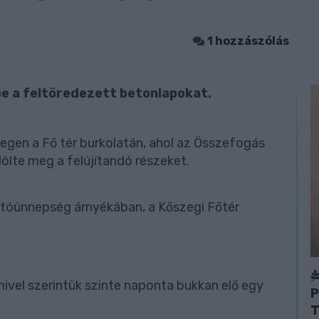
1 hozzászólás
be a feltöredezett betonlapokat.
egen a Fő tér burkolatán, ahol az Összefogás
ölte meg a felújítandó részeket.
vatóünnepség árnyékában, a Kőszegi Főtér
ivel szerintük szinte naponta bukkan elő egy
P
T