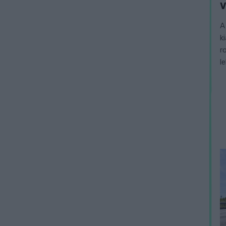
V
A
k
r
l