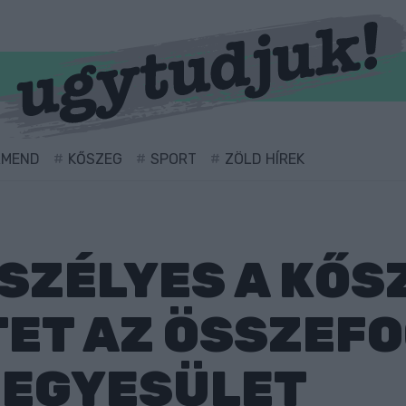
RMEND
KŐSZEG
SPORT
ZÖLD HÍREK
ZÉLYES A KŐSZ
TET AZ ÖSSZEF
 EGYESÜLET