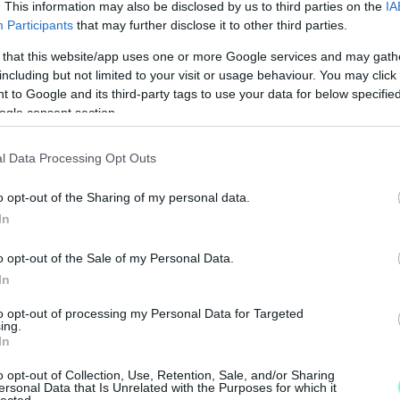
n közzétesszük.
. This information may also be disclosed by us to third parties on the
IA
Participants
that may further disclose it to other third parties.
 Kőszegért Egyesület
 that this website/app uses one or more Google services and may gath
including but not limited to your visit or usage behaviour. You may click 
 to Google and its third-party tags to use your data for below specifi
ogle consent section.
l Data Processing Opt Outs
o opt-out of the Sharing of my personal data.
In
o opt-out of the Sale of my Personal Data.
In
M
to opt-out of processing my Personal Data for Targeted
e
ing.
In
o opt-out of Collection, Use, Retention, Sale, and/or Sharing
ersonal Data that Is Unrelated with the Purposes for which it
lected.