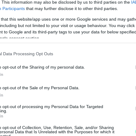
jeként pedig
Urbán Tibor
vállakozó indul. A
. This information may also be disclosed by us to third parties on the
IA
t be saját jelöltet, és nem is állt be senki
Participants
that may further disclose it to other third parties.
lesz Simon Róbert Balázs (Fidesz) fő kihívója
 that this website/app uses one or more Google services and may gath
including but not limited to your visit or usage behaviour. You may click 
 to Google and its third-party tags to use your data for below specifi
ogle consent section.
áson egyelőre kevés jelöltet jelentettek be.
asztonyi László
ügyvéd lesz, akit az LMP is
 nem jelentettek be jelöltet a körzetben, és
l Data Processing Opt Outs
előválasztás győztese lesz Kara Ákos (Fidesz) fő
o opt-out of the Sharing of my personal data.
In
unhalmi Ágnes
Juhász István
Győr
előválasztás
o opt-out of the Sale of my Personal Data.
In
M
to opt-out of processing my Personal Data for Targeted
e
ing.
In
o opt-out of Collection, Use, Retention, Sale, and/or Sharing
ersonal Data that Is Unrelated with the Purposes for which it
lected.