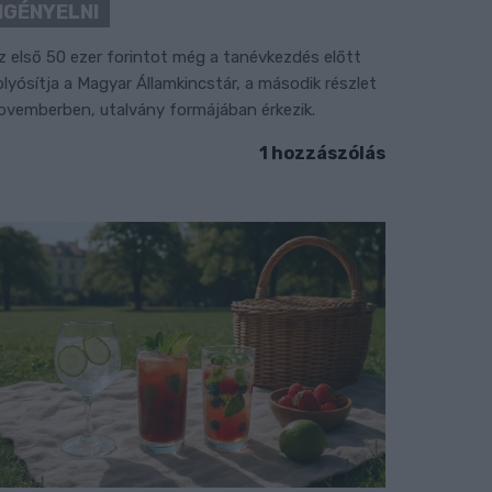
IGÉNYELNI
z első 50 ezer forintot még a tanévkezdés előtt
olyósítja a Magyar Államkincstár, a második részlet
ovemberben, utalvány formájában érkezik.
1 hozzászólás