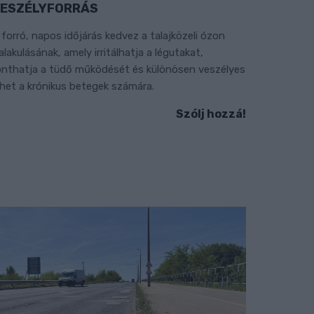
ESZÉLYFORRÁS
 forró, napos időjárás kedvez a talajközeli ózon
ialakulásának, amely irritálhatja a légutakat,
onthatja a tüdő működését és különösen veszélyes
ehet a krónikus betegek számára.
Szólj hozzá!