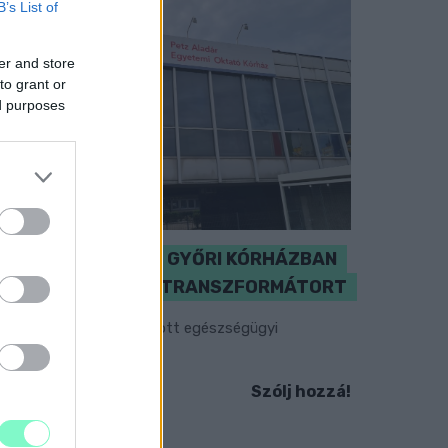
B’s List of
er and store
to grant or
ed purposes
KICSERÉLTÉK A GYŐRI KÓRHÁZBAN
MEGHIBÁSODOTT TRANSZFORMÁTORT
egkezdték az elhalasztott egészségügyi
llátásokat.
Szólj hozzá!