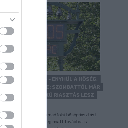
KÁNIKULA 2026 - ENYHÜL A HŐSÉG,
DE MÉG NINCS VÉGE: SZOMBATTÓL MÁR
“CSAK” MÁSODFOKÚ RIASZTÁS LESZ
ÉRVÉNYBEN
 július vége óta tartó harmadfokú hőségriasztást
érséklik, de a tartós meleg miatt továbbra is