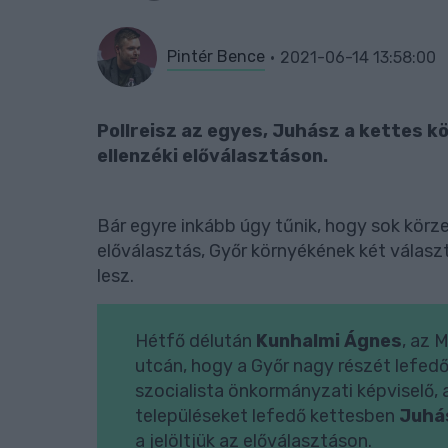
Pintér Bence
2021-06-14 13:58:00
Pollreisz az egyes, Juhász a kettes kö
ellenzéki előválasztáson.
Bár egyre inkább úgy tűnik, hogy sok körze
előválasztás, Győr környékének két válasz
lesz.
Hétfő délután
Kunhalmi Ágnes
, az 
utcán, hogy a Győr nagy részét lefed
szocialista önkormányzati képviselő, a 
településeket lefedő kettesben
Juhá
a jelöltjük az előválasztáson.