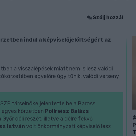
Szólj hozzá!
rzetben indul a képviselőjelöltségért az
tben a visszalépések miatt nem is lesz valódi
tókörzetében egyelőre úgy tűnik, valódi verseny
MSZP társelnöke jelentette be a Baross
ő egyes körzetben
Pollreisz Balázs
Győr déli részét, illetve a délre fekvő
P
sz István
volt önkormányzati képviselő lesz
T