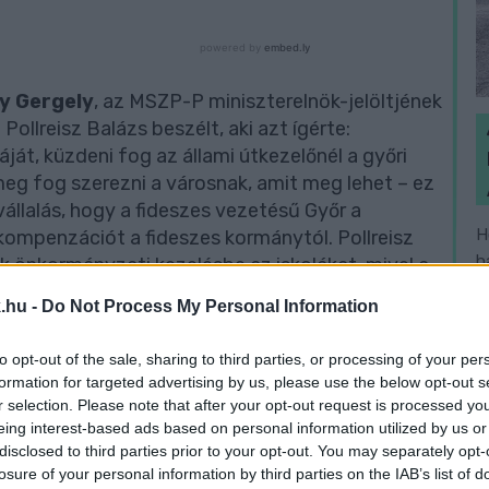
y Gergely
, az MSZP-P miniszterelnök-jelöltjének
ollreisz Balázs beszélt, aki azt ígérte:
t, küzdeni fog az állami útkezelőnél a győri
 meg fog szerezni a városnak, amit meg lehet – ez
llalás, hogy a fideszes vezetésű Győr a
H
 kompenzációt a fideszes kormánytól. Pollreisz
h
k önkormányzati kezelésbe az iskolákat, mivel a
v
ínvonalas oktatási intézményeit saját erejéből
.hu -
Do Not Process My Personal Information
 kapcsán szintén az utak állapotának javítását,
 emelte ki céljai közül.
to opt-out of the sale, sharing to third parties, or processing of your per
formation for targeted advertising by us, please use the below opt-out s
elöltjei mellett a DK és az LMP mutatott be
r selection. Please note that after your opt-out request is processed y
eing interest-based ads based on personal information utilized by us or
n
Pollreisz Balázs
mellett az LMP színeiben
disclosed to third parties prior to your opt-out. You may separately opt-
eként
Jancsó Zita
vállalkozó, a Márki-Zay-féle
losure of your personal information by third parties on the IAB’s list of