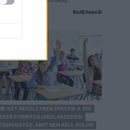
okozott óvatosságra van szükség.
Szólj hozzá!
KÉT RÉSZLETBEN ÉRKEZIK A 100
EZER FORINTOS ISKOLAKEZDÉSI
TÁMOGATÁS, AMIT NEM KELL KÜLÖN