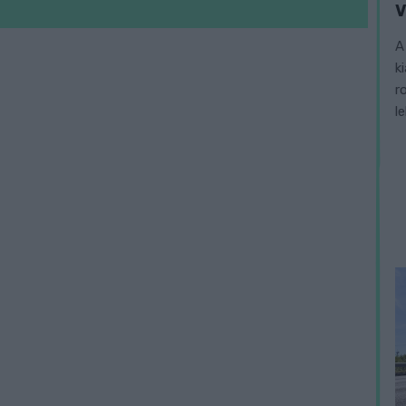
V
A
k
r
l