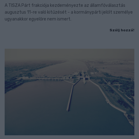
A TISZA Párt frakciója kezdeményezte az államfőválasztás
augusztus 11-re való kitűzését - a kormánypárti jelölt személye
ugyanakkor egyelőre nem ismert.
Szólj hozzá!