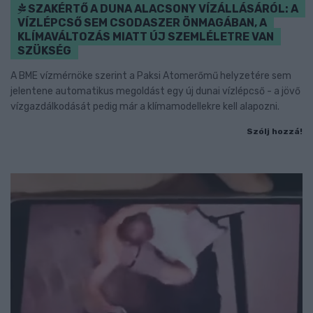
SZAKÉRTŐ A DUNA ALACSONY VÍZÁLLÁSÁRÓL: A
VÍZLÉPCSŐ SEM CSODASZER ÖNMAGÁBAN, A
KLÍMAVÁLTOZÁS MIATT ÚJ SZEMLÉLETRE VAN
SZÜKSÉG
A BME vízmérnöke szerint a Paksi Atomerőmű helyzetére sem
jelentene automatikus megoldást egy új dunai vízlépcső - a jövő
vízgazdálkodását pedig már a klímamodellekre kell alapozni.
Szólj hozzá!