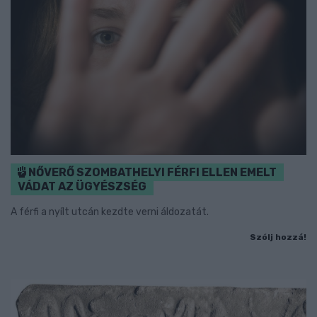
NŐVERŐ SZOMBATHELYI FÉRFI ELLEN EMELT
VÁDAT AZ ÜGYÉSZSÉG
A férfi a nyílt utcán kezdte verni áldozatát.
Szólj hozzá!