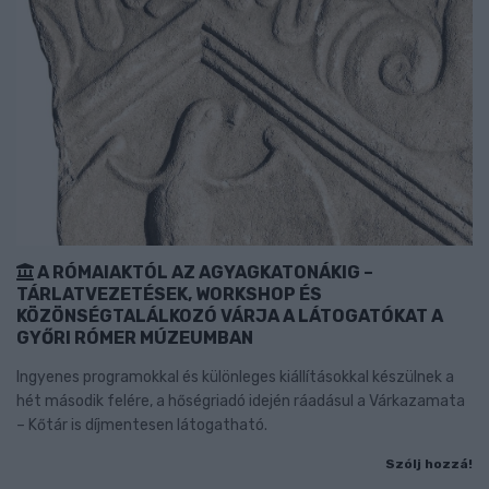
A RÓMAIAKTÓL AZ AGYAGKATONÁKIG –
TÁRLATVEZETÉSEK, WORKSHOP ÉS
KÖZÖNSÉGTALÁLKOZÓ VÁRJA A LÁTOGATÓKAT A
GYŐRI RÓMER MÚZEUMBAN
Ingyenes programokkal és különleges kiállításokkal készülnek a
hét második felére, a hőségriadó idején ráadásul a Várkazamata
– Kőtár is díjmentesen látogatható.
Szólj hozzá!