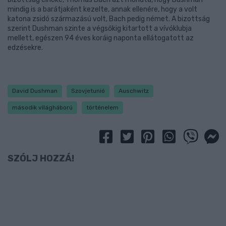
mindig is a barátjaként kezelte, annak ellenére, hogy a volt
katona zsidó származású volt, Bach pedig német. A bizottság
szerint Dushman szinte a végsőkig kitartott a vívóklubja
mellett, egészen 94 éves koráig naponta ellátogatott az
edzésekre.
David Dushman
Szovjetunió
Auschwitz
második világháború
történelem
SZÓLJ HOZZÁ!