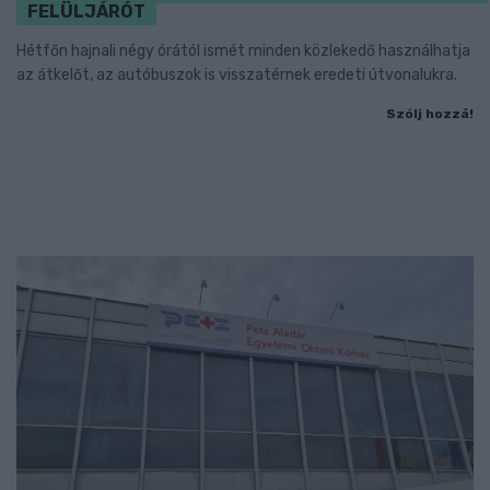
FELÜLJÁRÓT
Hétfőn hajnali négy órától ismét minden közlekedő használhatja
az átkelőt, az autóbuszok is visszatérnek eredeti útvonalukra.
Szólj hozzá!