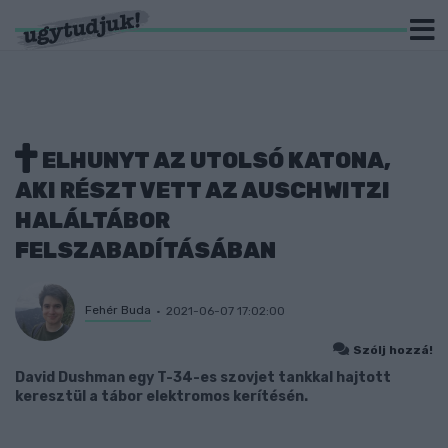
ELHUNYT AZ UTOLSÓ KATONA,
AKI RÉSZT VETT AZ AUSCHWITZI
HALÁLTÁBOR
FELSZABADÍTÁSÁBAN
Fehér Buda
2021-06-07 17:02:00
Szólj hozzá!
David Dushman egy T-34-es szovjet tankkal hajtott
keresztül a tábor elektromos kerítésén.