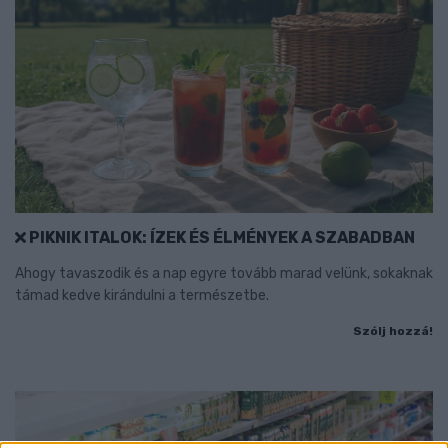
PIKNIK ITALOK: ÍZEK ÉS ÉLMÉNYEK A SZABADBAN
Ahogy tavaszodik és a nap egyre tovább marad velünk, sokaknak
támad kedve kirándulni a természetbe.
Szólj hozzá!