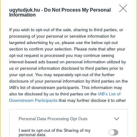
ugytudjuk.hu -
Do Not Process My Personal
Information
If you wish to opt-out of the sale, sharing to third parties, or
processing of your personal or sensitive information for
targeted advertising by us, please use the below opt-out
section to confirm your selection. Please note that after your
opt-out request is processed you may continue seeing
interest-based ads based on personal information utilized by
us or personal information disclosed to third parties prior to
ÖRÖMHÍR: TÍZ ÉVE NEM VOLT ILYEN ALACSONY AZ
your opt-out. You may separately opt-out of the further
INFLÁCIÓ MAGYARORSZÁGON
disclosure of your personal information by third parties on the
IAB’s list of downstream participants. This information may
Júliusban mindössze 1,2 százalékkal emelkedtek éves
also be disclosed by us to third parties on the
IAB’s List of
összevetésben a fogyasztói árak, miközben az élelmiszerek ára
Downstream Participants
that may further disclose it to other
már csökkent.
third parties.
Szólj hozzá!
Please note that this website/app uses one or more Google
Personal Data Processing Opt Outs
services and may gather and store information including but
not limited to your visit or usage behaviour. You may click to
I want to opt-out of the Sharing of my
personal data.
grant or deny consent to Google and its third-party tags to