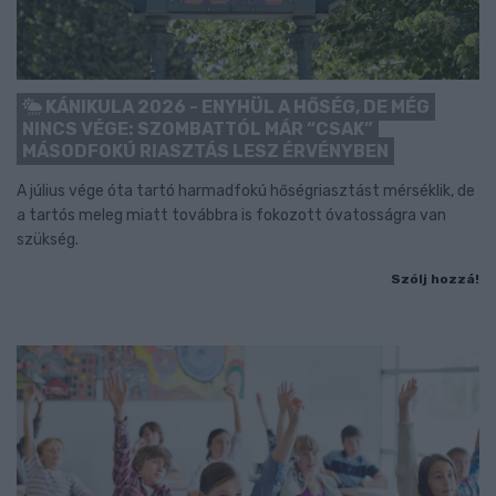
KÁNIKULA 2026 - ENYHÜL A HŐSÉG, DE MÉG
NINCS VÉGE: SZOMBATTÓL MÁR “CSAK”
MÁSODFOKÚ RIASZTÁS LESZ ÉRVÉNYBEN
A július vége óta tartó harmadfokú hőségriasztást mérséklik, de
a tartós meleg miatt továbbra is fokozott óvatosságra van
szükség.
Szólj hozzá!