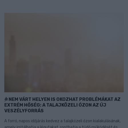
NEM VÁRT HELYEN IS OKOZHAT PROBLÉMÁKAT AZ
EXTRÉM HŐSÉG: A TALAJKÖZELI ÓZON AZ ÚJ
VESZÉLYFORRÁS
A forró, napos időjárás kedvez a talajközeli ózon kialakulásának,
amely irritálhatja a légutakat, ronthatja a tüdő működését és