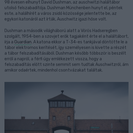
98 évesen elhunyt David Dushman, az auschwitzi haláltábor
utolsó felszabadítója. Dushman Münchenben hunyt el, péntek
este, a halálhírét a város zsidó közössége jelentette be, az
egykori katonáról azt írták, Auschwitz igazi hőse volt.
Dushman a második világháború alatt a Vörös Hadseregben
szolgált, 1954-ben a szovjet erők tagjaként érte el a haláltábort,
írja a
Guardian
. A katona ekkor a T-34-es tankjával döntötte le a
tábor elektromos kerítését, így személyesen is kivette a részét
a tábor felszabadításából. Dushman később többször is beszélt
erről a napról, a férfi úgy emlékezett vissza, hogy a
felszabadítás előtt szinte semmit sem tudtak Auschwitzról, ám
amikor odaértek, mindenhol csontvázakat találtak.