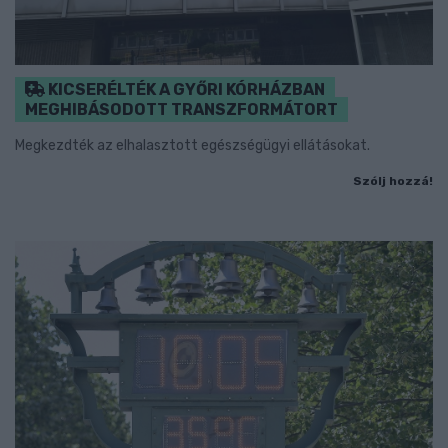
KICSERÉLTÉK A GYŐRI KÓRHÁZBAN
MEGHIBÁSODOTT TRANSZFORMÁTORT
Megkezdték az elhalasztott egészségügyi ellátásokat.
Szólj hozzá!