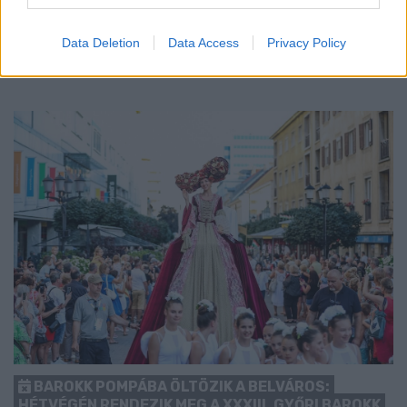
előrébb hozták a Brest Bretagne Handball elleni találkozó
kezdését.
Data Deletion
Data Access
Privacy Policy
1 hozzászólás
BAROKK POMPÁBA ÖLTÖZIK A BELVÁROS:
HÉTVÉGÉN RENDEZIK MEG A XXXIII. GYŐRI BAROKK