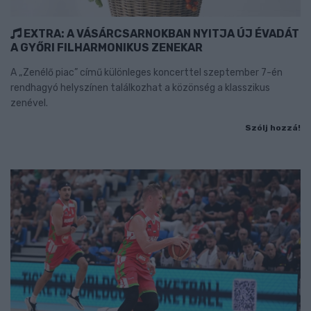
EXTRA: A VÁSÁRCSARNOKBAN NYITJA ÚJ ÉVADÁT
A GYŐRI FILHARMONIKUS ZENEKAR
A „Zenélő piac” című különleges koncerttel szeptember 7-én
rendhagyó helyszínen találkozhat a közönség a klasszikus
zenével.
Szólj hozzá!