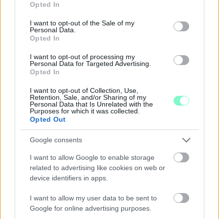
Opted In
use your data for below specified purposes in below Google
consent section.
I want to opt-out of the Sale of my
Personal Data.
Opted In
I want to opt-out of processing my
Personal Data for Targeted Advertising.
Opted In
I want to opt-out of Collection, Use,
Retention, Sale, and/or Sharing of my
Personal Data that Is Unrelated with the
Purposes for which it was collected.
Opted Out
A BAROKK ÖSSZES ÁRNYALATA ÉS MÉG EGY SOR
Google consents
KIVÁLÓ PROGRAM VÁR MINDENKIT EZEN A HÉTVÉGÉN
I want to allow Google to enable storage
GYŐRBEN
related to advertising like cookies on web or
Középpontban a hagyományőrzés, de lesz Pogány Induló és
device identifiers in apps.
Majka koncert, jóga szeánsz, “borhajózás” és egy csomó minden
más.
I want to allow my user data to be sent to
Google for online advertising purposes.
Szólj hozzá!