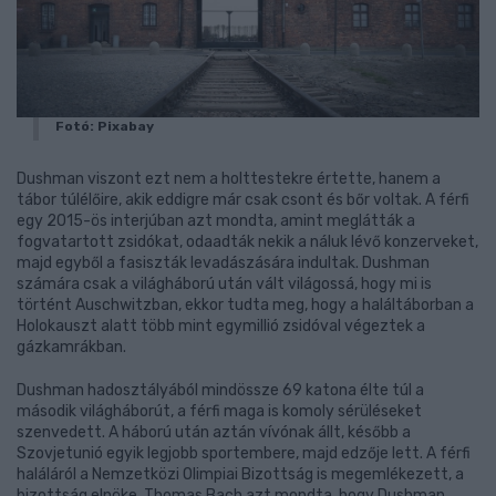
Fotó: Pixabay
Dushman viszont ezt nem a holttestekre értette, hanem a
tábor túlélőire, akik eddigre már csak csont és bőr voltak. A férfi
egy 2015-ös interjúban azt mondta, amint meglátták a
fogvatartott zsidókat, odaadták nekik a náluk lévő konzerveket,
majd egyből a fasiszták levadászására indultak. Dushman
számára csak a világháború után vált világossá, hogy mi is
történt Auschwitzban, ekkor tudta meg, hogy a haláltáborban a
Holokauszt alatt több mint egymillió zsidóval végeztek a
gázkamrákban.
Dushman hadosztályából mindössze 69 katona élte túl a
második világháborút, a férfi maga is komoly sérüléseket
szenvedett. A háború után aztán vívónak állt, később a
Szovjetunió egyik legjobb sportembere, majd edzője lett. A férfi
haláláról a Nemzetközi Olimpiai Bizottság is megemlékezett, a
bizottság elnöke, Thomas Bach azt mondta, hogy Dushman