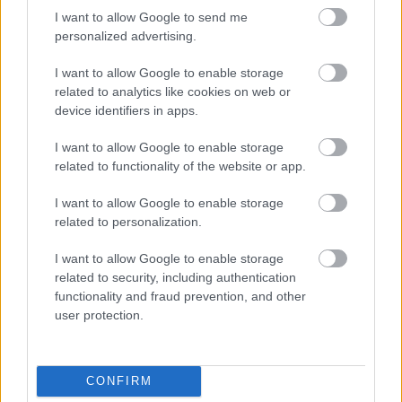
I want to allow Google to send me
personalized advertising.
I want to allow Google to enable storage
related to analytics like cookies on web or
device identifiers in apps.
I want to allow Google to enable storage
related to functionality of the website or app.
I want to allow Google to enable storage
related to personalization.
I want to allow Google to enable storage
related to security, including authentication
functionality and fraud prevention, and other
user protection.
ENERGIATAKARÉKOSSÁG: KORÁBBAN KEZDŐDIK
A GYŐRI AUDI ETO KC PÉNTEKI FELKÉSZÜLÉSI
MÉRKŐZÉSE
CONFIRM
Az energiaellátás tehermentesítése érdekében másfél órával