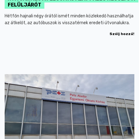
FELÜLJÁRÓT
Hétfőn hajnali négy órától ismét minden közlekedő használhatja
az átkelőt, az autóbuszok is visszatérnek eredeti útvonalukra.
Szólj hozzá!