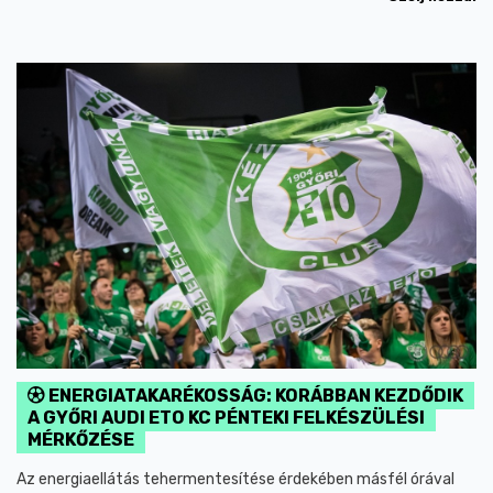
ENERGIATAKARÉKOSSÁG: KORÁBBAN KEZDŐDIK
A GYŐRI AUDI ETO KC PÉNTEKI FELKÉSZÜLÉSI
MÉRKŐZÉSE
Az energiaellátás tehermentesítése érdekében másfél órával