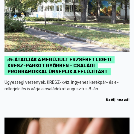
ÁTADJÁK A MEGÚJULT ERZSÉBET LIGETI
KRESZ-PARKOT GYŐRBEN – CSALÁDI
PROGRAMOKKAL ÜNNEPLIK A FELÚJÍTÁST
Ügyességi versenyek, KRESZ-kvíz, ingyenes kerékpár- és e-
rollerjelölés is várja a családokat augusztus 8-án.
Szólj hozzá!