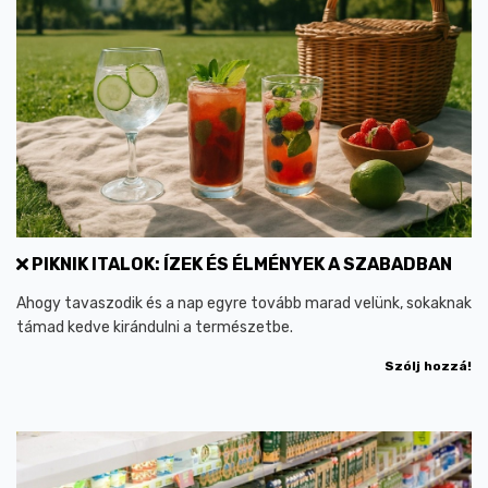
PIKNIK ITALOK: ÍZEK ÉS ÉLMÉNYEK A SZABADBAN
Ahogy tavaszodik és a nap egyre tovább marad velünk, sokaknak
támad kedve kirándulni a természetbe.
Szólj hozzá!