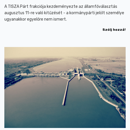
A TISZA Párt frakciója kezdeményezte az államfőválasztás
augusztus 11-re való kitűzését - a kormánypárti jelölt személye
ugyanakkor egyelőre nem ismert.
Szólj hozzá!