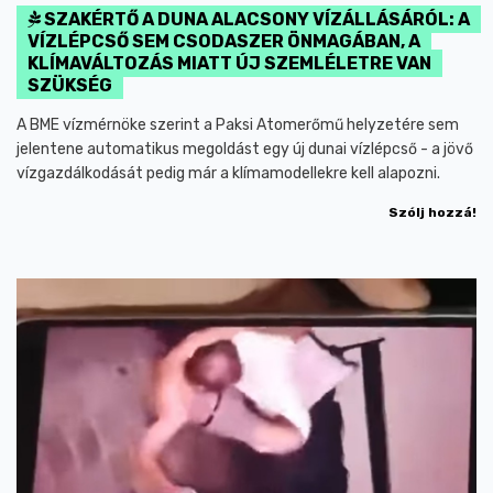
SZAKÉRTŐ A DUNA ALACSONY VÍZÁLLÁSÁRÓL: A
VÍZLÉPCSŐ SEM CSODASZER ÖNMAGÁBAN, A
KLÍMAVÁLTOZÁS MIATT ÚJ SZEMLÉLETRE VAN
SZÜKSÉG
A BME vízmérnöke szerint a Paksi Atomerőmű helyzetére sem
jelentene automatikus megoldást egy új dunai vízlépcső - a jövő
vízgazdálkodását pedig már a klímamodellekre kell alapozni.
Szólj hozzá!