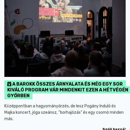
A BAROKK ÖSSZES ÁRNYALATA ÉS MÉG EGY SOR
KIVÁLÓ PROGRAM VÁR MINDENKIT EZEN A HÉTVÉGÉN
GYŐRBEN
Középpontban a hagyományőrzés, de lesz Pogány Induló és
Majka koncert, jóga szeánsz, “borhajózás” és egy csomó minden
más.
Szólj hozzá!