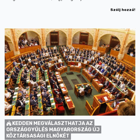
Szólj hozzá!
KEDDEN MEGVÁLASZTHATJA AZ
ORSZÁGGYŰLÉS MAGYARORSZÁG ÚJ
KÖZTÁRSASÁGI ELNÖKÉT