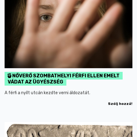
NŐVERŐ SZOMBATHELYI FÉRFI ELLEN EMELT
VÁDAT AZ ÜGYÉSZSÉG
A férfi a nyílt utcán kezdte verni áldozatát.
Szólj hozzá!