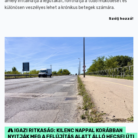
amely irritálhatja a légutakat, ronthatja a tüdő működését és
különösen veszélyes lehet a krónikus betegek számára.
Szólj hozzá!
IGAZI RITKASÁG: KILENC NAPPAL KORÁBBAN
NYITJÁK MEG A FELÚJÍTÁS ALATT ÁLLÓ HECSEI ÚTI