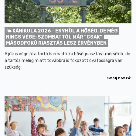
KÁNIKULA 2026 - ENYHÜL A HŐSÉG, DE MÉG
NINCS VÉGE: SZOMBATTÓL MÁR “CSAK”
MÁSODFOKÚ RIASZTÁS LESZ ÉRVÉNYBEN
A július vége óta tartó harmadfokú hőségriasztást mérséklik, de
a tartós meleg miatt továbbra is fokozott óvatosságra van
szükség.
Szólj hozzá!