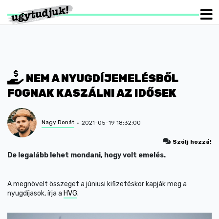
NEM A NYUGDÍJEMELÉSBŐL
FOGNAK KASZÁLNI AZ IDŐSEK
Nagy Donát
2021-05-19 18:32:00
Szólj hozzá!
De legalább lehet mondani, hogy volt emelés.
A megnövelt összeget a júniusi kifizetéskor kapják meg a
nyugdíjasok, írja a
HVG
.