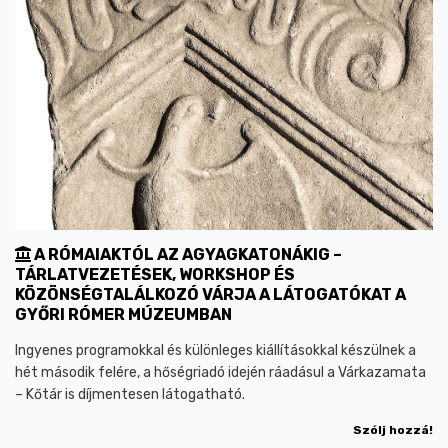
A RÓMAIAKTÓL AZ AGYAGKATONÁKIG –
TÁRLATVEZETÉSEK, WORKSHOP ÉS
KÖZÖNSÉGTALÁLKOZÓ VÁRJA A LÁTOGATÓKAT A
GYŐRI RÓMER MÚZEUMBAN
Ingyenes programokkal és különleges kiállításokkal készülnek a
hét második felére, a hőségriadó idején ráadásul a Várkazamata
– Kőtár is díjmentesen látogatható.
Szólj hozzá!