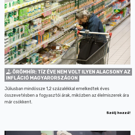
ÖRÖMHÍR: TÍZ ÉVE NEM VOLT ILYEN ALACSONY AZ
INFLÁCIÓ MAGYARORSZÁGON
Júliusban mindössze 1,2 százalékkal emelkedtek éves
összevetésben a fogyasztói árak, miközben az élelmiszerek ára
már csökkent.
Szólj hozzá!