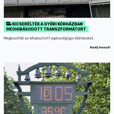
KICSERÉLTÉK A GYŐRI KÓRHÁZBAN
MEGHIBÁSODOTT TRANSZFORMÁTORT
Megkezdték az elhalasztott egészségügyi ellátásokat.
Szólj hozzá!