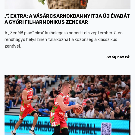
EXTRA: A VÁSÁRCSARNOKBAN NYITJA ÚJ ÉVADÁT
A GYŐRI FILHARMONIKUS ZENEKAR
A „Zenélő piac” című különleges koncerttel szeptember 7-én
rendhagyó helyszínen találkozhat a közönség a klasszikus
zenével.
Szólj hozzá!