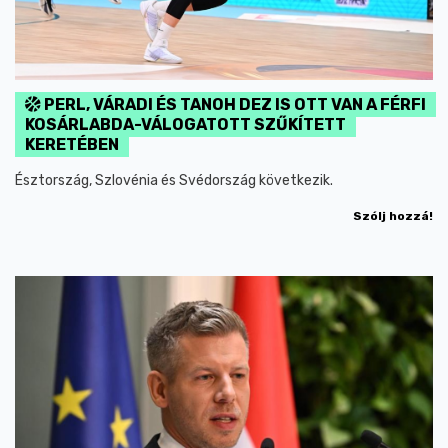
PERL, VÁRADI ÉS TANOH DEZ IS OTT VAN A FÉRFI
KOSÁRLABDA-VÁLOGATOTT SZŰKÍTETT
KERETÉBEN
Észtország, Szlovénia és Svédország következik.
Szólj hozzá!