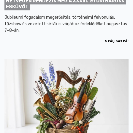
HÉTVÉGÉN RENDEZIK MEG A XXXIII. GYŐRI BAROKK
ESKÜVŐT
Jubileumi fogadalom megerősítés, történelmi felvonulás,
tűzshow és vezetett séták is várják az érdeklődőket augusztus
7–8-án.
Szólj hozzá!