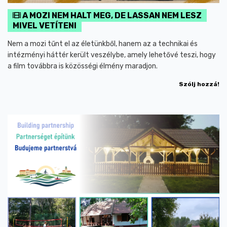
A MOZI NEM HALT MEG, DE LASSAN NEM LESZ
MIVEL VETÍTENI
Nem a mozi tűnt el az életünkből, hanem az a technikai és
intézményi háttér került veszélybe, amely lehetővé teszi, hogy
a film továbbra is közösségi élmény maradjon.
Szólj hozzá!