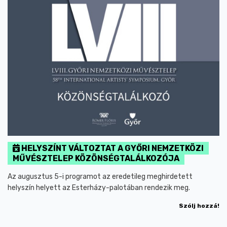
HELYSZÍNT VÁLTOZTAT A GYŐRI NEMZETKÖZI
MŰVÉSZTELEP KÖZÖNSÉGTALÁLKOZÓJA
Az augusztus 5-i programot az eredetileg meghirdetett
helyszín helyett az Esterházy-palotában rendezik meg.
Szólj hozzá!