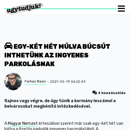
EGY-KÉT HÉT MÚLVA BÚCSÚT
INTHETÜNK AZ INGYENES
PARKOLÁSNAK
Farkas Bazsi
2021-05-19 06:22:43
2 hozzászólás
Sajnos vagy végre, de úgy tűnik a kormány leszámol a
belvárosokat megbénító intézkedésével.
A
Magyar Nemzet
értesülései szerint már csak egy-két hét van
hátra a fizetős parkolók ingyenes használatából. A