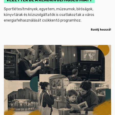
Sportlétesítmények, egyetem, múzeumok, bíróságok,
könyvtárak és közszolgáltatók is csatlakoztak a város
energiafelhasználását csökkentő programhoz.
Szólj hozzá!