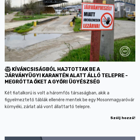
KÍVÁNCSISÁGBÓL HAJTOTTAK BE A
JÁRVÁNYÜGYI KARANTÉN ALATT ÁLLÓ TELEPRE -
MEGRÓTTA ŐKET A GYŐRI ÜGYÉSZSÉG
Két fiatalkorú is volt a háromfős társaságban, akik a
figyelmeztető táblák ellenére mentek be egy Mosonmagyaróvár
környéki, zárlat alá vont állattartó telepre.
Szólj hozzá!