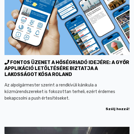
FONTOS ÜZENET A HŐSÉGRIADÓ IDEJÉRE: A GYŐR
APPLIKÁCIÓ LETÖLTÉSÉRE BIZTATJA A
LAKOSSÁGOT KÓSA ROLAND
Az alpolgármester szerint a rendkívüli kánikula a
közműrendszereket is fokozottan terheli, ezért érdemes
bekapcsolni a push értesítéseket.
Szólj hozzá!