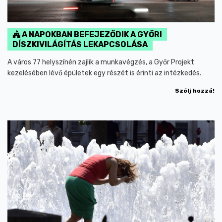
A NAPOKBAN BEFEJEZŐDIK A GYŐRI
DÍSZKIVILÁGÍTÁS LEKAPCSOLÁSA
A város 77 helyszínén zajlik a munkavégzés, a Győr Projekt
kezelésében lévő épületek egy részét is érinti az intézkedés.
Szólj hozzá!