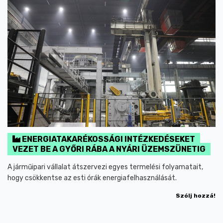
ENERGIATAKARÉKOSSÁGI INTÉZKEDÉSEKET
VEZET BE A GYŐRI RÁBA A NYÁRI ÜZEMSZÜNETIG
A járműipari vállalat átszervezi egyes termelési folyamatait,
hogy csökkentse az esti órák energiafelhasználását.
Szólj hozzá!