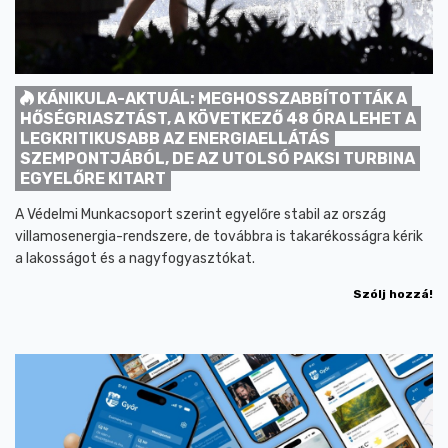
KÁNIKULA-AKTUÁL: MEGHOSSZABBÍTOTTÁK A
HŐSÉGRIASZTÁST, A KÖVETKEZŐ 48 ÓRA LEHET A
LEGKRITIKUSABB AZ ENERGIAELLÁTÁS
SZEMPONTJÁBÓL, DE AZ UTOLSÓ PAKSI TURBINA
EGYELŐRE KITART
A Védelmi Munkacsoport szerint egyelőre stabil az ország
villamosenergia-rendszere, de továbbra is takarékosságra kérik
a lakosságot és a nagyfogyasztókat.
Szólj hozzá!