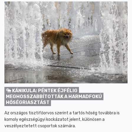
KÁNIKULA: PÉNTEK ÉJFÉLIG
MEGHOSSZABBÍTOTTÁK A HARMADFOKÚ
HŐSÉGRIASZTÁST
Az országos tisztifőorvos szerint a tartós hőség továbbra is
komoly egészségügyi kockázatot jelent, különösen a
veszélyeztetett csoportok számára.