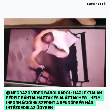
Szólj hozzá!
MEGRÁZÓ VIDEÓ BÁBOLNÁRÓL: HAJLÉKTALAN
FÉRFIT BÁNTALMAZTAK ÉS ALÁZTAK MEG - HELYI
INFORMÁCIÓINK SZERINT A RENDŐRSÉG MÁR
INTÉZKEDIK AZ ÜGYBEN