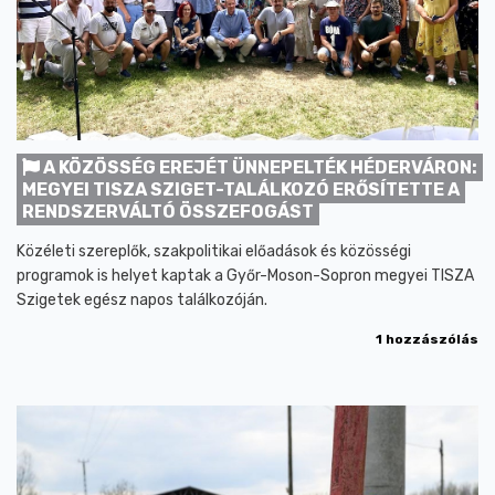
A KÖZÖSSÉG EREJÉT ÜNNEPELTÉK HÉDERVÁRON:
MEGYEI TISZA SZIGET-TALÁLKOZÓ ERŐSÍTETTE A
RENDSZERVÁLTÓ ÖSSZEFOGÁST
Közéleti szereplők, szakpolitikai előadások és közösségi
programok is helyet kaptak a Győr-Moson-Sopron megyei TISZA
Szigetek egész napos találkozóján.
1 hozzászólás