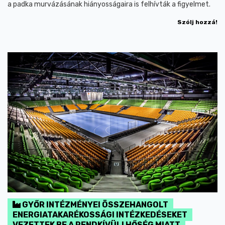
a padka murvázásának hiányosságaira is felhívták a figyelmet.
Szólj hozzá!
GYŐR INTÉZMÉNYEI ÖSSZEHANGOLT
ENERGIATAKARÉKOSSÁGI INTÉZKEDÉSEKET
VEZETTEK BE A RENDKÍVÜLI HŐSÉG MIATT