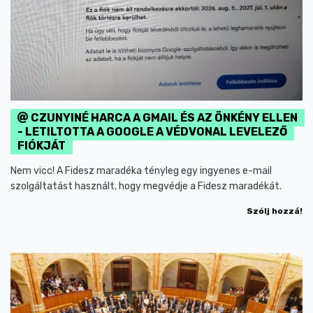
CZUNYINÉ HARCA A GMAIL ÉS AZ ÖNKÉNY ELLEN
- LETILTOTTA A GOOGLE A VÉDVONAL LEVELEZŐ
FIÓKJÁT
Nem vicc! A Fidesz maradéka tényleg egy ingyenes e-mail
szolgáltatást használt, hogy megvédje a Fidesz maradékát.
Szólj hozzá!