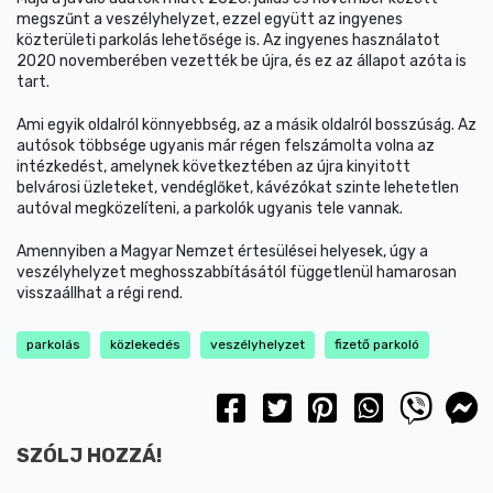
megszűnt a veszélyhelyzet, ezzel együtt az ingyenes
közterületi parkolás lehetősége is. Az ingyenes használatot
2020 novemberében vezették be újra, és ez az állapot azóta is
tart.
Ami egyik oldalról könnyebbség, az a másik oldalról bosszúság. Az
autósok többsége ugyanis már régen felszámolta volna az
intézkedést, amelynek következtében az újra kinyitott
belvárosi üzleteket, vendéglőket, kávézókat szinte lehetetlen
autóval megközelíteni, a parkolók ugyanis tele vannak.
Amennyiben a Magyar Nemzet értesülései helyesek, úgy a
veszélyhelyzet meghosszabbításától függetlenül hamarosan
visszaállhat a régi rend.
parkolás
közlekedés
veszélyhelyzet
fizető parkoló
SZÓLJ HOZZÁ!