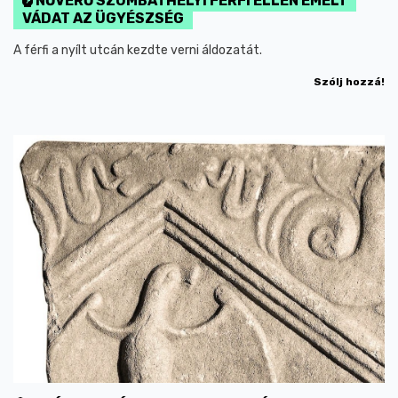
NŐVERŐ SZOMBATHELYI FÉRFI ELLEN EMELT
VÁDAT AZ ÜGYÉSZSÉG
A férfi a nyílt utcán kezdte verni áldozatát.
Szólj hozzá!