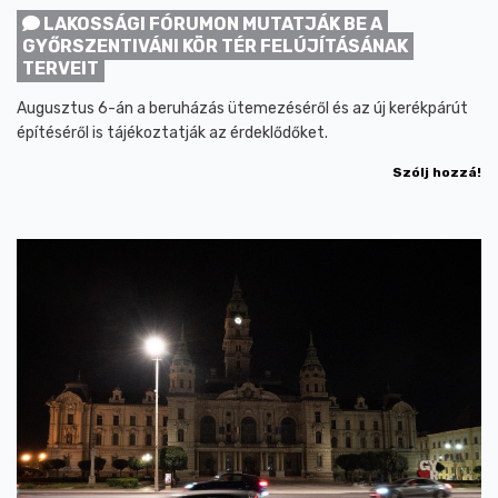
LAKOSSÁGI FÓRUMON MUTATJÁK BE A
GYŐRSZENTIVÁNI KÖR TÉR FELÚJÍTÁSÁNAK
TERVEIT
Augusztus 6-án a beruházás ütemezéséről és az új kerékpárút
építéséről is tájékoztatják az érdeklődőket.
Szólj hozzá!