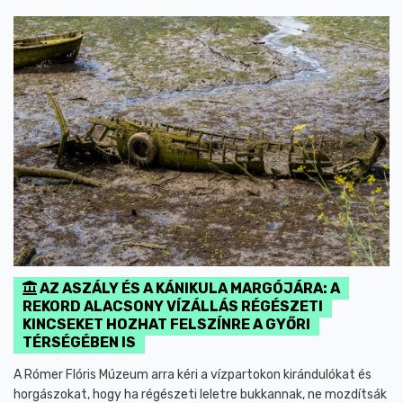
AZ ASZÁLY ÉS A KÁNIKULA MARGÓJÁRA: A
REKORD ALACSONY VÍZÁLLÁS RÉGÉSZETI
KINCSEKET HOZHAT FELSZÍNRE A GYŐRI
TÉRSÉGÉBEN IS
A Rómer Flóris Múzeum arra kéri a vízpartokon kirándulókat és
horgászokat, hogy ha régészeti leletre bukkannak, ne mozdítsák