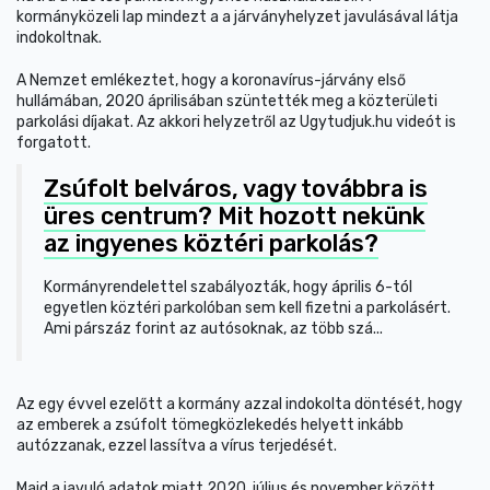
kormányközeli lap mindezt a a járványhelyzet javulásával látja
indokoltnak.
A Nemzet emlékeztet, hogy a koronavírus-járvány első
hullámában, 2020 áprilisában szüntették meg a közterületi
parkolási díjakat. Az akkori helyzetről az Ugytudjuk.hu videót is
forgatott.
Zsúfolt belváros, vagy továbbra is
üres centrum? Mit hozott nekünk
az ingyenes köztéri parkolás?
Kormányrendelettel szabályozták, hogy április 6-tól
egyetlen köztéri parkolóban sem kell fizetni a parkolásért.
Ami párszáz forint az autósoknak, az több szá...
Az egy évvel ezelőtt a kormány azzal indokolta döntését, hogy
az emberek a zsúfolt tömegközlekedés helyett inkább
autózzanak, ezzel lassítva a vírus terjedését.
Majd a javuló adatok miatt 2020. július és november között