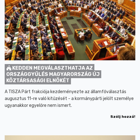
KEDDEN MEGVÁLASZTHATJA AZ
ORSZÁGGYŰLÉS MAGYARORSZÁG ÚJ
KÖZTÁRSASÁGI ELNÖKÉT
A TISZA Párt frakciója kezdeményezte az államfőválasztás
augusztus 11-re való kitűzését - a kormánypárti jelölt személye
ugyanakkor egyelőre nem ismert.
Szólj hozzá!