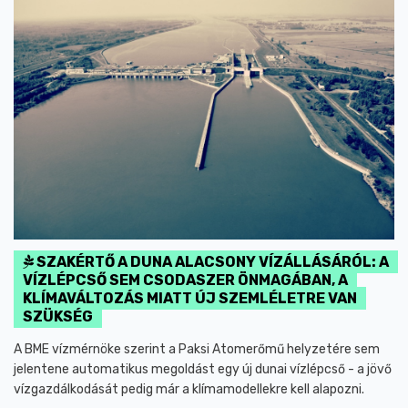
SZAKÉRTŐ A DUNA ALACSONY VÍZÁLLÁSÁRÓL: A
VÍZLÉPCSŐ SEM CSODASZER ÖNMAGÁBAN, A
KLÍMAVÁLTOZÁS MIATT ÚJ SZEMLÉLETRE VAN
SZÜKSÉG
A BME vízmérnöke szerint a Paksi Atomerőmű helyzetére sem
jelentene automatikus megoldást egy új dunai vízlépcső - a jövő
vízgazdálkodását pedig már a klímamodellekre kell alapozni.