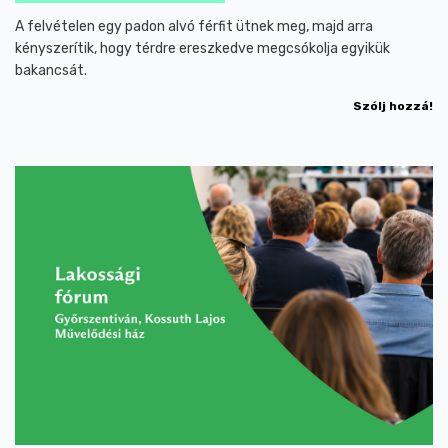
A felvételen egy padon alvó férfit ütnek meg, majd arra
kényszerítik, hogy térdre ereszkedve megcsókolja egyikük
bakancsát.
Szólj hozzá!