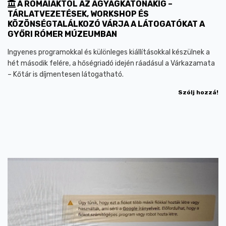
A RÓMAIAKTÓL AZ AGYAGKATONÁKIG –
TÁRLATVEZETÉSEK, WORKSHOP ÉS
KÖZÖNSÉGTALÁLKOZÓ VÁRJA A LÁTOGATÓKAT A
GYŐRI RÓMER MÚZEUMBAN
Ingyenes programokkal és különleges kiállításokkal készülnek a
hét második felére, a hőségriadó idején ráadásul a Várkazamata
– Kőtár is díjmentesen látogatható.
Szólj hozzá!