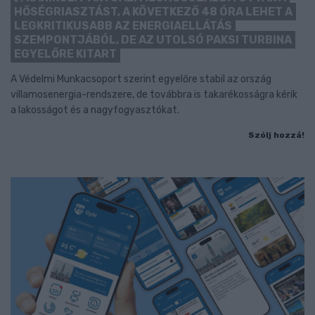
HŐSÉGRIASZTÁST, A KÖVETKEZŐ 48 ÓRA LEHET A
LEGKRITIKUSABB AZ ENERGIAELLÁTÁS
SZEMPONTJÁBÓL, DE AZ UTOLSÓ PAKSI TURBINA
EGYELŐRE KITART
A Védelmi Munkacsoport szerint egyelőre stabil az ország
villamosenergia-rendszere, de továbbra is takarékosságra kérik
a lakosságot és a nagyfogyasztókat.
Szólj hozzá!