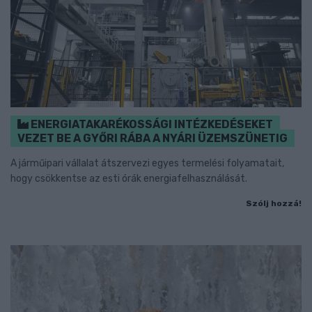
ENERGIATAKARÉKOSSÁGI INTÉZKEDÉSEKET
VEZET BE A GYŐRI RÁBA A NYÁRI ÜZEMSZÜNETIG
A járműipari vállalat átszervezi egyes termelési folyamatait,
hogy csökkentse az esti órák energiafelhasználását.
Szólj hozzá!