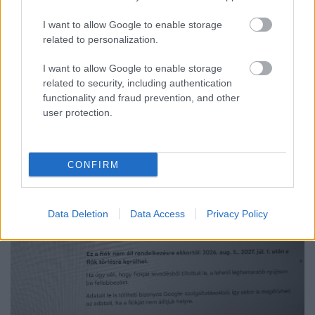
KÖZÖNSÉGTALÁLKOZÓ VÁRJA A LÁTOGATÓKAT A
GYŐRI RÓMER MÚZEUMBAN
I want to allow Google to enable storage
related to personalization.
Ingyenes programokkal és különleges kiállításokkal készülnek a
hét második felére, a hőségriadó idején ráadásul a Várkazamata
I want to allow Google to enable storage
– Kőtár is díjmentesen látogatható.
related to security, including authentication
functionality and fraud prevention, and other
Szólj hozzá!
user protection.
CONFIRM
Data Deletion
Data Access
Privacy Policy