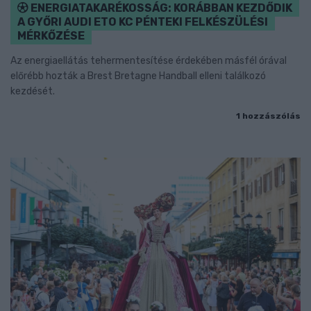
ENERGIATAKARÉKOSSÁG: KORÁBBAN KEZDŐDIK
A GYŐRI AUDI ETO KC PÉNTEKI FELKÉSZÜLÉSI
MÉRKŐZÉSE
Az energiaellátás tehermentesítése érdekében másfél órával
előrébb hozták a Brest Bretagne Handball elleni találkozó
kezdését.
1 hozzászólás