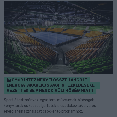
GYŐR INTÉZMÉNYEI ÖSSZEHANGOLT
ENERGIATAKARÉKOSSÁGI INTÉZKEDÉSEKET
VEZETTEK BE A RENDKÍVÜLI HŐSÉG MIATT
Sportlétesítmények, egyetem, múzeumok, bíróságok,
könyvtárak és közszolgáltatók is csatlakoztak a város
energiafelhasználását csökkentő programhoz.