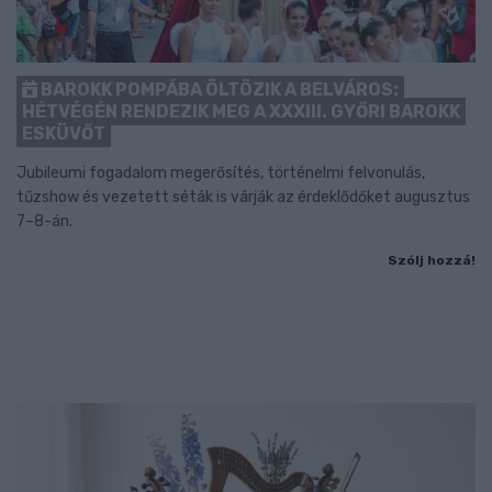
BAROKK POMPÁBA ÖLTÖZIK A BELVÁROS:
HÉTVÉGÉN RENDEZIK MEG A XXXIII. GYŐRI BAROKK
ESKÜVŐT
Jubileumi fogadalom megerősítés, történelmi felvonulás,
tűzshow és vezetett séták is várják az érdeklődőket augusztus
7–8-án.
Szólj hozzá!