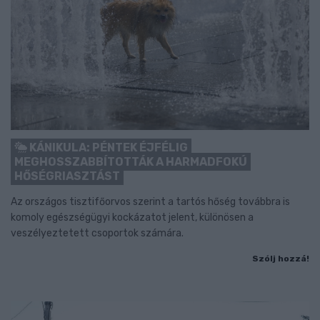
KÁNIKULA: PÉNTEK ÉJFÉLIG
MEGHOSSZABBÍTOTTÁK A HARMADFOKÚ
HŐSÉGRIASZTÁST
Az országos tisztifőorvos szerint a tartós hőség továbbra is
komoly egészségügyi kockázatot jelent, különösen a
veszélyeztetett csoportok számára.
Szólj hozzá!