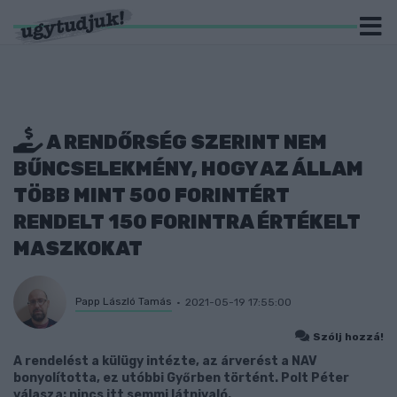
A RENDŐRSÉG SZERINT NEM
BŰNCSELEKMÉNY, HOGY AZ ÁLLAM
TÖBB MINT 500 FORINTÉRT
RENDELT 150 FORINTRA ÉRTÉKELT
MASZKOKAT
Papp László Tamás
2021-05-19 17:55:00
Szólj hozzá!
A rendelést a külügy intézte, az árverést a NAV
bonyolította, ez utóbbi Győrben történt. Polt Péter
válasza: nincs itt semmi látnivaló.