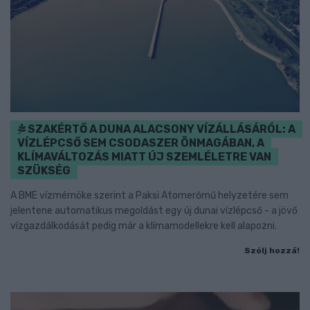
SZAKÉRTŐ A DUNA ALACSONY VÍZÁLLÁSÁRÓL: A
VÍZLÉPCSŐ SEM CSODASZER ÖNMAGÁBAN, A
KLÍMAVÁLTOZÁS MIATT ÚJ SZEMLÉLETRE VAN
SZÜKSÉG
A BME vízmérnöke szerint a Paksi Atomerőmű helyzetére sem
jelentene automatikus megoldást egy új dunai vízlépcső - a jövő
vízgazdálkodását pedig már a klímamodellekre kell alapozni.
Szólj hozzá!