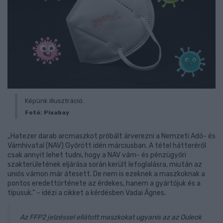
Képünk illusztráció.
Fotó: Pixabay
„Hatezer darab arcmaszkot próbált árverezni a Nemzeti Adó- és
Vámhivatal (NAV) Győrött idén márciusban. A tétel hátteréről
csak annyit lehet tudni, hogy a NAV vám- és pénzügyőri
szakterületének eljárása során került lefoglalásra, miután az
uniós vámon már átesett. De nem is ezeknek a maszkoknak a
pontos eredettörténete az érdekes, hanem a gyártójuk és a
típusuk.” – idézi a cikket a kérdésben Vadai Ágnes.
Az FFP2 jelzéssel ellátott maszkokat ugyanis az az Ouleok