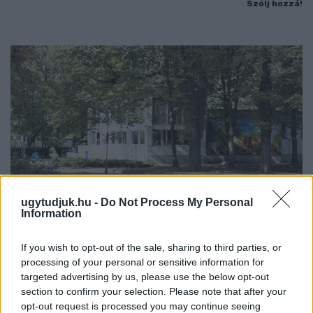
Szólj hozzá!
ugytudjuk.hu -
Do Not Process My Personal
Information
If you wish to opt-out of the sale, sharing to third parties, or
ÁTADJÁK A MEGÚJULT ERZSÉBET LIGETI
processing of your personal or sensitive information for
KRESZ-PARKOT GYŐRBEN – CSALÁDI
targeted advertising by us, please use the below opt-out
PROGRAMOKKAL ÜNNEPLIK A FELÚJÍTÁST
section to confirm your selection. Please note that after your
opt-out request is processed you may continue seeing
Ügyességi versenyek, KRESZ-kvíz, ingyenes kerékpár- és e-