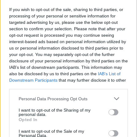
If you wish to opt-out of the sale, sharing to third parties, or
processing of your personal or sensitive information for
targeted advertising by us, please use the below opt-out
section to confirm your selection. Please note that after your
ÖRÖMHÍR: TÍZ ÉVE NEM VOLT ILYEN ALACSONY AZ
opt-out request is processed you may continue seeing
INFLÁCIÓ MAGYARORSZÁGON
interest-based ads based on personal information utilized by
us or personal information disclosed to third parties prior to
Júliusban mindössze 1,2 százalékkal emelkedtek éves
your opt-out. You may separately opt-out of the further
összevetésben a fogyasztói árak, miközben az élelmiszerek ára
disclosure of your personal information by third parties on the
már csökkent.
IAB’s list of downstream participants. This information may
Szólj hozzá!
also be disclosed by us to third parties on the
IAB’s List of
Downstream Participants
that may further disclose it to other
third parties.
Please note that this website/app uses one or more Google
Personal Data Processing Opt Outs
services and may gather and store information including but
not limited to your visit or usage behaviour. You may click to
I want to opt-out of the Sharing of my
personal data.
grant or deny consent to Google and its third-party tags to
Opted In
use your data for below specified purposes in below Google
consent section.
I want to opt-out of the Sale of my
Personal Data.