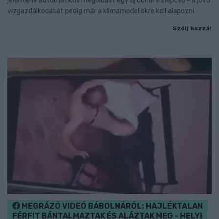
jelentene automatikus megoldást egy új dunai vízlépcső - a jövő
vízgazdálkodását pedig már a klímamodellekre kell alapozni.
Szólj hozzá!
MEGRÁZÓ VIDEÓ BÁBOLNÁRÓL: HAJLÉKTALAN
FÉRFIT BÁNTALMAZTAK ÉS ALÁZTAK MEG - HELYI