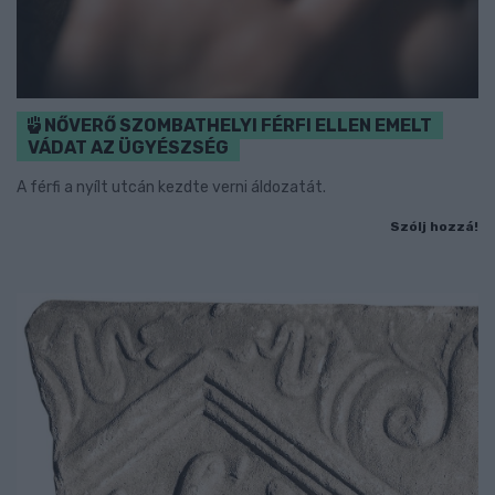
NŐVERŐ SZOMBATHELYI FÉRFI ELLEN EMELT
VÁDAT AZ ÜGYÉSZSÉG
A férfi a nyílt utcán kezdte verni áldozatát.
Szólj hozzá!