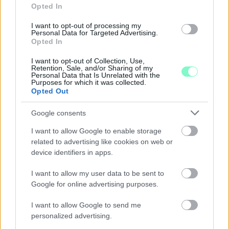
Opted In
I want to opt-out of processing my
Personal Data for Targeted Advertising.
Opted In
I want to opt-out of Collection, Use,
Retention, Sale, and/or Sharing of my
Personal Data that Is Unrelated with the
A BAROKK ÖSSZES ÁRNYALATA ÉS MÉG EGY SOR
Purposes for which it was collected.
KIVÁLÓ PROGRAM VÁR MINDENKIT EZEN A HÉTVÉGÉN
Opted Out
GYŐRBEN
Google consents
Középpontban a hagyományőrzés, de lesz Pogány Induló és
Majka koncert, jóga szeánsz, “borhajózás” és egy csomó minden
I want to allow Google to enable storage
más.
related to advertising like cookies on web or
device identifiers in apps.
Szólj hozzá!
I want to allow my user data to be sent to
Google for online advertising purposes.
I want to allow Google to send me
personalized advertising.