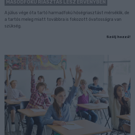
MÁSODFOKÚ RIASZTÁS LESZ ÉRVÉNYBEN
A július vége óta tartó harmadfokú hőségriasztást mérséklik, de
a tartós meleg miatt továbbra is fokozott óvatosságra van
szükség.
Szólj hozzá!