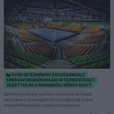
GYŐR INTÉZMÉNYEI ÖSSZEHANGOLT
ENERGIATAKARÉKOSSÁGI INTÉZKEDÉSEKET
VEZETTEK BE A RENDKÍVÜLI HŐSÉG MIATT
Sportlétesítmények, egyetem, múzeumok, bíróságok,
könyvtárak és közszolgáltatók is csatlakoztak a város
energiafelhasználását csökkentő programhoz.