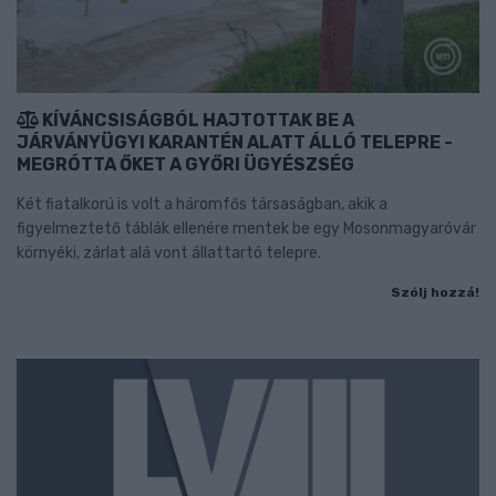
KÍVÁNCSISÁGBÓL HAJTOTTAK BE A
JÁRVÁNYÜGYI KARANTÉN ALATT ÁLLÓ TELEPRE -
MEGRÓTTA ŐKET A GYŐRI ÜGYÉSZSÉG
Két fiatalkorú is volt a háromfős társaságban, akik a
figyelmeztető táblák ellenére mentek be egy Mosonmagyaróvár
környéki, zárlat alá vont állattartó telepre.
Szólj hozzá!