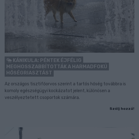
KÁNIKULA: PÉNTEK ÉJFÉLIG
MEGHOSSZABBÍTOTTÁK A HARMADFOKÚ
HŐSÉGRIASZTÁST
Az országos tisztifőorvos szerint a tartós hőség továbbra is
komoly egészségügyi kockázatot jelent, különösen a
veszélyeztetett csoportok számára.
Szólj hozzá!