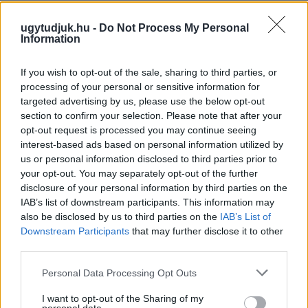
A város 77 helyszínén zajlik a munkavégzés, a Győr Projekt
kezelésében lévő épületek egy részét is érinti az intézkedés.
ugytudjuk.hu -
Do Not Process My Personal
Information
Szólj hozzá!
If you wish to opt-out of the sale, sharing to third parties, or
processing of your personal or sensitive information for
targeted advertising by us, please use the below opt-out
section to confirm your selection. Please note that after your
opt-out request is processed you may continue seeing
interest-based ads based on personal information utilized by
us or personal information disclosed to third parties prior to
your opt-out. You may separately opt-out of the further
disclosure of your personal information by third parties on the
IAB’s list of downstream participants. This information may
also be disclosed by us to third parties on the
IAB’s List of
Downstream Participants
that may further disclose it to other
third parties.
Please note that this website/app uses one or more Google
Personal Data Processing Opt Outs
services and may gather and store information including but
KÁNIKULA-AKTUÁL: MEGHOSSZABBÍTOTTÁK A
not limited to your visit or usage behaviour. You may click to
I want to opt-out of the Sharing of my