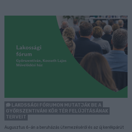
LAKOSSÁGI FÓRUMON MUTATJÁK BE A
GYŐRSZENTIVÁNI KÖR TÉR FELÚJÍTÁSÁNAK
TERVEIT
Augusztus 6-án a beruházás ütemezéséről és az új kerékpárút