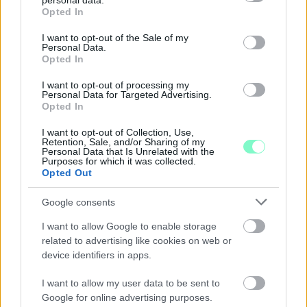
personal data.
HŐSÉGRIASZTÁST, A KÖVETKEZŐ 48 ÓRA LEHET A
grant or deny consent to Google and its third-party tags to
Opted In
LEGKRITIKUSABB AZ ENERGIAELLÁTÁS
use your data for below specified purposes in below Google
SZEMPONTJÁBÓL, DE AZ UTOLSÓ PAKSI TURBINA
consent section.
I want to opt-out of the Sale of my
EGYELŐRE KITART
Personal Data.
Opted In
A Védelmi Munkacsoport szerint egyelőre stabil az ország
villamosenergia-rendszere, de továbbra is takarékosságra kérik
I want to opt-out of processing my
Personal Data for Targeted Advertising.
a lakosságot és a nagyfogyasztókat.
Opted In
Szólj hozzá!
I want to opt-out of Collection, Use,
Retention, Sale, and/or Sharing of my
Personal Data that Is Unrelated with the
Purposes for which it was collected.
Opted Out
Google consents
I want to allow Google to enable storage
related to advertising like cookies on web or
device identifiers in apps.
I want to allow my user data to be sent to
Google for online advertising purposes.