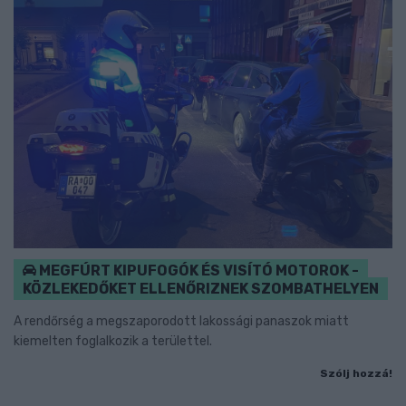
MEGFÚRT KIPUFOGÓK ÉS VISÍTÓ MOTOROK -
KÖZLEKEDŐKET ELLENŐRIZNEK SZOMBATHELYEN
A rendőrség a megszaporodott lakossági panaszok miatt
kiemelten foglalkozik a területtel.
Szólj hozzá!