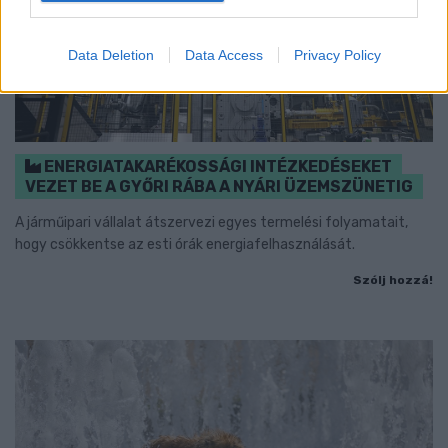
Data Deletion
Data Access
Privacy Policy
ENERGIATAKARÉKOSSÁGI INTÉZKEDÉSEKET
VEZET BE A GYŐRI RÁBA A NYÁRI ÜZEMSZÜNETIG
A járműipari vállalat átszervezi egyes termelési folyamatait,
hogy csökkentse az esti órák energiafelhasználását.
Szólj hozzá!