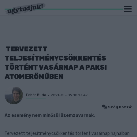
TERVEZETT
TELJESÍTMÉNYCSÖKKENTÉS
TÖRTÉNT VASÁRNAP A PAKSI
ATOMERŐMŰBEN
Fehér Buda
2021-05-09 18:13:47
Szólj hozzá!
Az esemény nem minősül üzemzavarnak.
Tervezett teljesítménycsökkentés történt vasárnap hajnalban