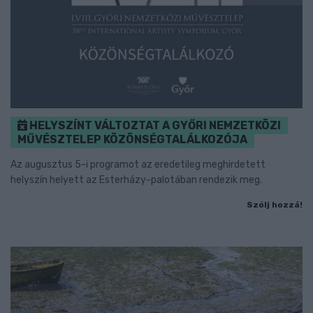
HELYSZÍNT VÁLTOZTAT A GYŐRI NEMZETKÖZI
MŰVÉSZTELEP KÖZÖNSÉGTALÁLKOZÓJA
Az augusztus 5-i programot az eredetileg meghirdetett
helyszín helyett az Esterházy-palotában rendezik meg.
Szólj hozzá!