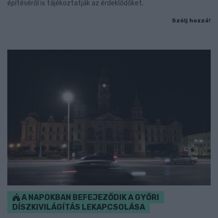
építéséről is tájékoztatják az érdeklődőket.
Szólj hozzá!
A NAPOKBAN BEFEJEZŐDIK A GYŐRI
DÍSZKIVILÁGÍTÁS LEKAPCSOLÁSA