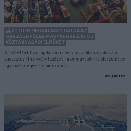
KEDDEN MEGVÁLASZTHATJA AZ
ORSZÁGGYŰLÉS MAGYARORSZÁG ÚJ
KÖZTÁRSASÁGI ELNÖKÉT
A TISZA Párt frakciója kezdeményezte az államfőválasztás
augusztus 11-re való kitűzését - a kormánypárti jelölt személye
ugyanakkor egyelőre nem ismert.
Szólj hozzá!