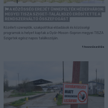
A KÖZÖSSÉG EREJÉT ÜNNEPELTÉK HÉDERVÁRON:
MEGYEI TISZA SZIGET-TALÁLKOZÓ ERŐSÍTETTE A
RENDSZERVÁLTÓ ÖSSZEFOGÁST
Közéleti szereplők, szakpolitikai előadások és közösségi
programok is helyet kaptak a Győr-Moson-Sopron megyei TISZA
Szigetek egész napos találkozóján.
1 hozzászólás