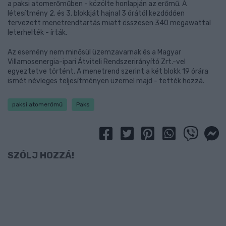
a paksi atomerőműben - közölte honlapján az erőmű. A
létesítmény 2. és 3. blokkját hajnal 3 órától kezdődően
tervezett menetrendtartás miatt összesen 340 megawattal
leterhelték - írták.
Az esemény nem minősül üzemzavarnak és a Magyar
Villamosenergia-ipari Átviteli Rendszerirányító Zrt.-vel
egyeztetve történt. A menetrend szerint a két blokk 19 órára
ismét névleges teljesítményen üzemel majd - tették hozzá.
paksi atomerőmű
Paks
SZÓLJ HOZZÁ!