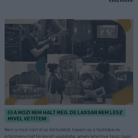
Szólj hozzá!
A MOZI NEM HALT MEG, DE LASSAN NEM LESZ
MIVEL VETÍTENI
Nem a mozi tűnt el az életünkből, hanem az a technikai és
intézményi háttér került veszélybe, amely lehetővé teszi, hogy