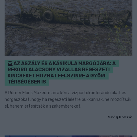
AZ ASZÁLY ÉS A KÁNIKULA MARGÓJÁRA: A
REKORD ALACSONY VÍZÁLLÁS RÉGÉSZETI
KINCSEKET HOZHAT FELSZÍNRE A GYŐRI
TÉRSÉGÉBEN IS
A Rómer Flóris Múzeum arra kéri a vízpartokon kirándulókat és
horgászokat, hogy ha régészeti leletre bukkannak, ne mozdítsák
el, hanem értesítsék a szakembereket.
Szólj hozzá!