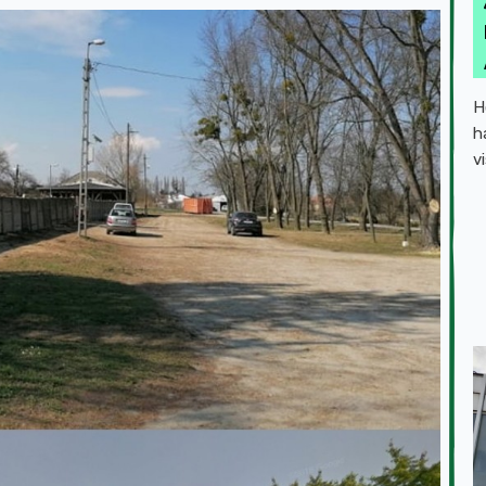
H
h
v