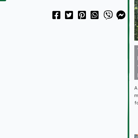
A
m
f