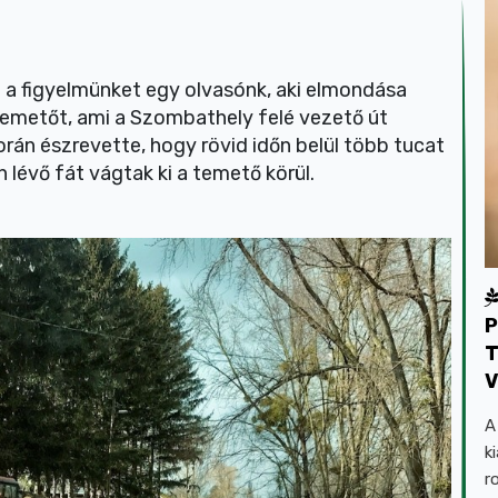
l a figyelmünket egy olvasónk, aki elmondása
temetőt, ami a Szombathely felé vezető út
rán észrevette, hogy rövid időn belül több tucat
en lévő fát vágtak ki a temető körül.
P
T
V
A
k
r