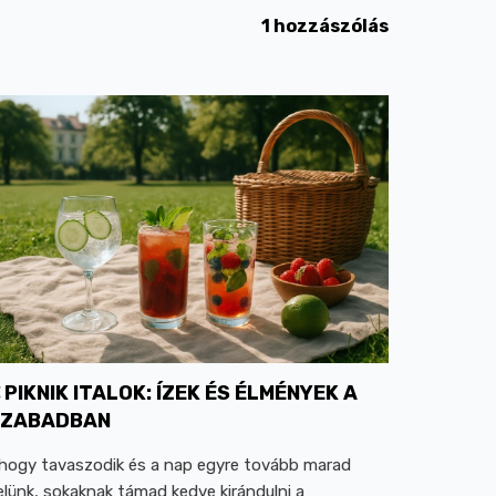
1 hozzászólás
PIKNIK ITALOK: ÍZEK ÉS ÉLMÉNYEK A
SZABADBAN
hogy tavaszodik és a nap egyre tovább marad
elünk, sokaknak támad kedve kirándulni a