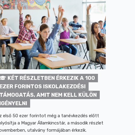
KÉT RÉSZLETBEN ÉRKEZIK A 100
EZER FORINTOS ISKOLAKEZDÉSI
TÁMOGATÁS, AMIT NEM KELL KÜLÖN
IGÉNYELNI
z első 50 ezer forintot még a tanévkezdés előtt
olyósítja a Magyar Államkincstár, a második részlet
ovemberben, utalvány formájában érkezik.