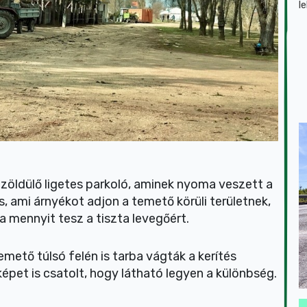
l
 zöldülő ligetes parkoló, aminek nyoma veszett a
, ami árnyékot adjon a temető körüli területnek,
 mennyit tesz a tiszta levegőért.
emető túlsó felén is tarba vágták a kerítés
épet is csatolt, hogy látható legyen a különbség.