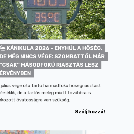
KÁNIKULA 2026 - ENYHÜL A HŐSÉG,
DE MÉG NINCS VÉGE: SZOMBATTÓL MÁR
“CSAK” MÁSODFOKÚ RIASZTÁS LESZ
ÉRVÉNYBEN
 július vége óta tartó harmadfokú hőségriasztást
érséklik, de a tartós meleg miatt továbbra is
okozott óvatosságra van szükség.
Szólj hozzá!