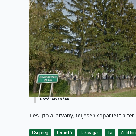
Fotó: olvasónk
Lesújtó a látvány, teljesen kopár lett a tér.
Csepreg
temető
fakivágás
fa
Zöld hír