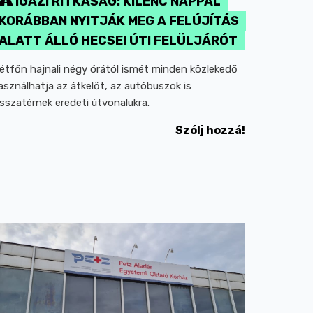
IGAZI RITKASÁG: KILENC NAPPAL
KORÁBBAN NYITJÁK MEG A FELÚJÍTÁS
ALATT ÁLLÓ HECSEI ÚTI FELÜLJÁRÓT
étfőn hajnali négy órától ismét minden közlekedő
asználhatja az átkelőt, az autóbuszok is
isszatérnek eredeti útvonalukra.
Szólj hozzá!