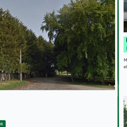
M
e
ek