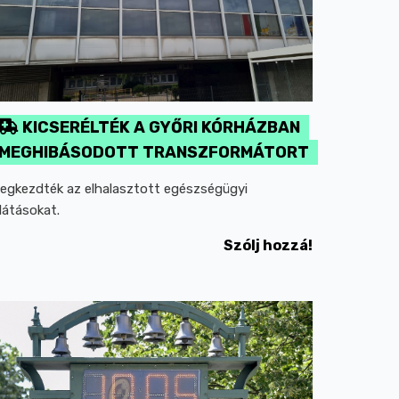
KICSERÉLTÉK A GYŐRI KÓRHÁZBAN
MEGHIBÁSODOTT TRANSZFORMÁTORT
egkezdték az elhalasztott egészségügyi
llátásokat.
Szólj hozzá!