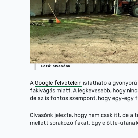
Fotó: olvasónk
A
Google felvételein
is látható a gyönyörű
fakivágás miatt. A legkevesebb, hogy nincs
de az is fontos szempont, hogy egy-egy fa
Olvasónk jelezte, hogy nem csak itt, de a t
mellett sorakozó fákat. Egy előtte-utána k