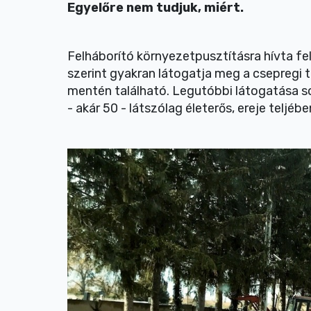
Egyelőre nem tudjuk, miért.
Felháborító környezetpusztításra hívta fe
szerint gyakran látogatja meg a csepregi 
mentén található. Legutóbbi látogatása so
- akár 50 - látszólag életerős, ereje teljéb