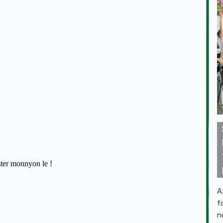
A
f
n