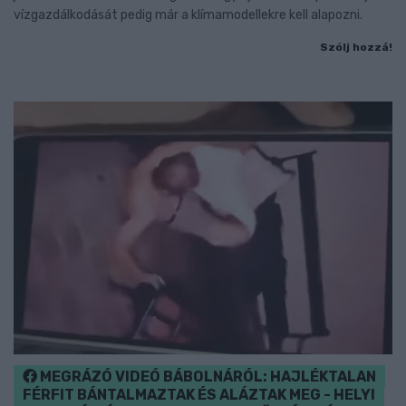
vízgazdálkodását pedig már a klímamodellekre kell alapozni.
Szólj hozzá!
MEGRÁZÓ VIDEÓ BÁBOLNÁRÓL: HAJLÉKTALAN
FÉRFIT BÁNTALMAZTAK ÉS ALÁZTAK MEG - HELYI