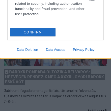
related to security, including authentication
functionality and fraud prevention, and other
user protection.
CONFIRM
Data Deletion
Data Access
Privacy Policy
BAROKK POMPÁBA ÖLTÖZIK A BELVÁROS:
HÉTVÉGÉN RENDEZIK MEG A XXXIII. GYŐRI BAROKK
ESKÜVŐT
Jubileumi fogadalom megerősítés, történelmi felvonulás,
tűzshow és vezetett séták is várják az érdeklődőket augusztus
7–8-án.
Szólj hozzá!