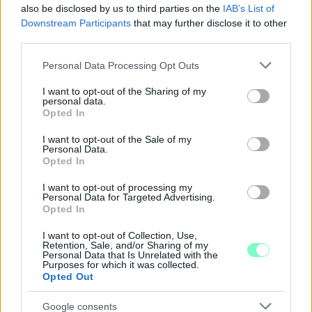
also be disclosed by us to third parties on the
IAB’s List of
Downstream Participants
that may further disclose it to other
third parties.
Please note that this website/app uses one or more Google
Personal Data Processing Opt Outs
services and may gather and store information including but
not limited to your visit or usage behaviour. You may click to
I want to opt-out of the Sharing of my
personal data.
A BAROKK ÖSSZES ÁRNYALATA ÉS MÉG EGY SOR
grant or deny consent to Google and its third-party tags to
Opted In
KIVÁLÓ PROGRAM VÁR MINDENKIT EZEN A HÉTVÉGÉN
use your data for below specified purposes in below Google
GYŐRBEN
consent section.
I want to opt-out of the Sale of my
Personal Data.
Középpontban a hagyományőrzés, de lesz Pogány Induló és
Opted In
Majka koncert, jóga szeánsz, “borhajózás” és egy csomó minden
más.
I want to opt-out of processing my
Personal Data for Targeted Advertising.
Opted In
Szólj hozzá!
I want to opt-out of Collection, Use,
Retention, Sale, and/or Sharing of my
Personal Data that Is Unrelated with the
Purposes for which it was collected.
Opted Out
Google consents