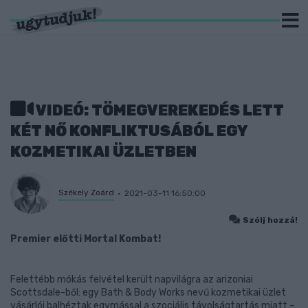
VIDEÓ: TÖMEGVEREKEDÉS LETT
KÉT NŐ KONFLIKTUSÁBÓL EGY
KOZMETIKAI ÜZLETBEN
Székely Zoárd
2021-03-11 16:50:00
Szólj hozzá!
Premier előtti Mortal Kombat!
Felettébb mókás felvétel került napvilágra az arizoniai
Scottsdale-ből: egy Bath & Body Works nevű kozmetikai üzlet
vásárlói balhéztak egymással a szociális távolságtartás miatt –