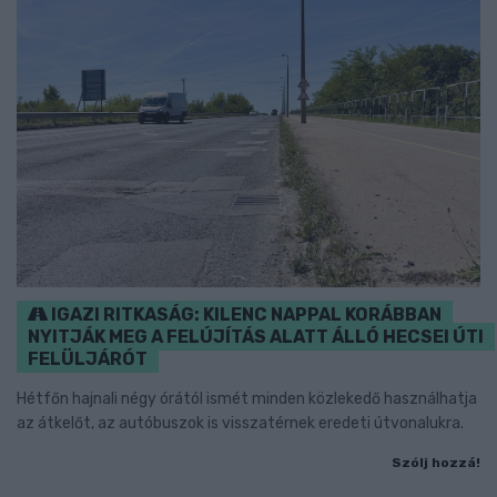
IGAZI RITKASÁG: KILENC NAPPAL KORÁBBAN
NYITJÁK MEG A FELÚJÍTÁS ALATT ÁLLÓ HECSEI ÚTI
FELÜLJÁRÓT
Hétfőn hajnali négy órától ismét minden közlekedő használhatja
az átkelőt, az autóbuszok is visszatérnek eredeti útvonalukra.
Szólj hozzá!