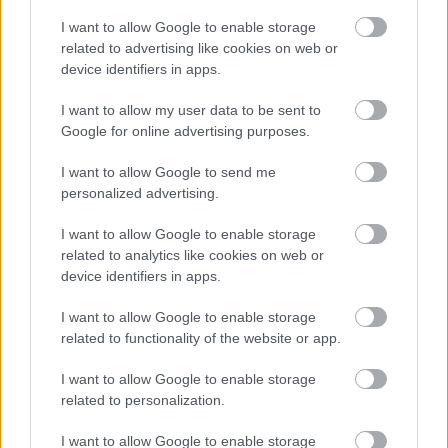
I want to allow Google to enable storage
related to advertising like cookies on web or
device identifiers in apps.
I want to allow my user data to be sent to
Google for online advertising purposes.
I want to allow Google to send me
personalized advertising.
ENERGIATAKARÉKOSSÁG: KORÁBBAN KEZDŐDIK
I want to allow Google to enable storage
A GYŐRI AUDI ETO KC PÉNTEKI FELKÉSZÜLÉSI
related to analytics like cookies on web or
MÉRKŐZÉSE
device identifiers in apps.
Az energiaellátás tehermentesítése érdekében másfél órával
előrébb hozták a Brest Bretagne Handball elleni találkozó
I want to allow Google to enable storage
related to functionality of the website or app.
kezdését.
1 hozzászólás
I want to allow Google to enable storage
related to personalization.
I want to allow Google to enable storage