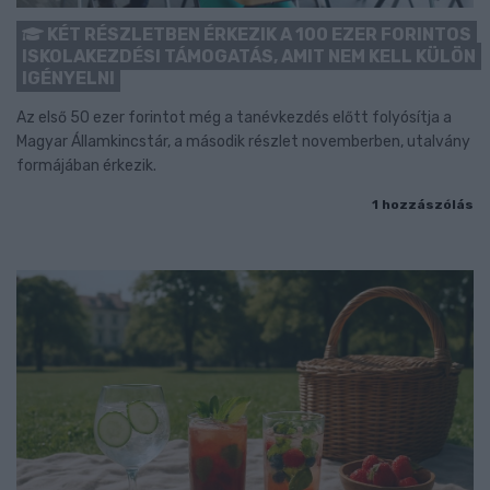
KÉT RÉSZLETBEN ÉRKEZIK A 100 EZER FORINTOS
ISKOLAKEZDÉSI TÁMOGATÁS, AMIT NEM KELL KÜLÖN
IGÉNYELNI
Az első 50 ezer forintot még a tanévkezdés előtt folyósítja a
Magyar Államkincstár, a második részlet novemberben, utalvány
formájában érkezik.
1 hozzászólás