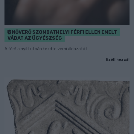
NŐVERŐ SZOMBATHELYI FÉRFI ELLEN EMELT
VÁDAT AZ ÜGYÉSZSÉG
A férfi a nyílt utcán kezdte verni áldozatát.
Szólj hozzá!