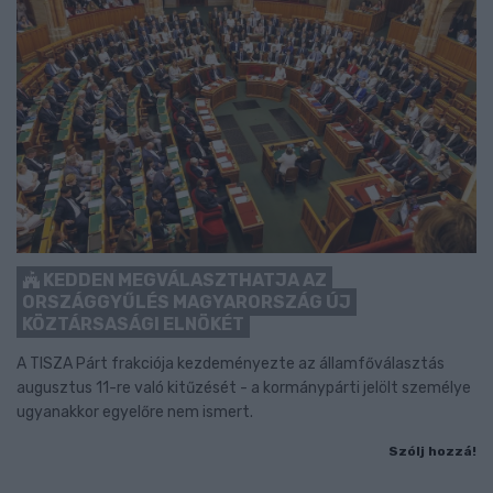
KEDDEN MEGVÁLASZTHATJA AZ
ORSZÁGGYŰLÉS MAGYARORSZÁG ÚJ
KÖZTÁRSASÁGI ELNÖKÉT
A TISZA Párt frakciója kezdeményezte az államfőválasztás
augusztus 11-re való kitűzését - a kormánypárti jelölt személye
ugyanakkor egyelőre nem ismert.
Szólj hozzá!