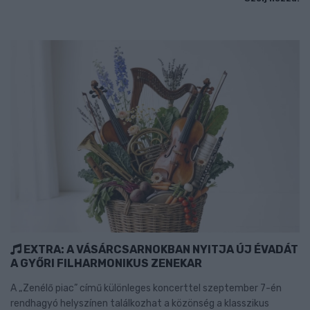
EXTRA: A VÁSÁRCSARNOKBAN NYITJA ÚJ ÉVADÁT
A GYŐRI FILHARMONIKUS ZENEKAR
A „Zenélő piac” című különleges koncerttel szeptember 7-én
rendhagyó helyszínen találkozhat a közönség a klasszikus