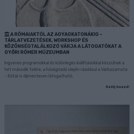
A RÓMAIAKTÓL AZ AGYAGKATONÁKIG –
TÁRLATVEZETÉSEK, WORKSHOP ÉS
KÖZÖNSÉGTALÁLKOZÓ VÁRJA A LÁTOGATÓKAT A
GYŐRI RÓMER MÚZEUMBAN
Ingyenes programokkal és különleges kiállításokkal készülnek a
hét második felére, a hőségriadó idején ráadásul a Várkazamata
– Kőtár is díjmentesen látogatható.
Szólj hozzá!