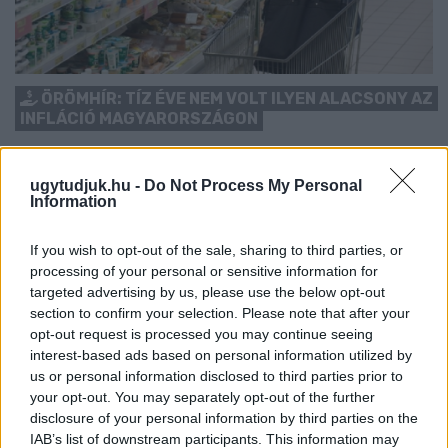
ÖRÖMHÍR: TÍZ ÉVE NEM VOLT ILYEN ALACSONY AZ
INFLÁCIÓ MAGYARORSZÁGON
Júliusban mindössze 1,2 százalékkal emelkedtek éves
összevetésben a fogyasztói árak, miközben az élelmiszerek ára
ugytudjuk.hu -
Do Not Process My Personal
már csökkent.
Information
Szólj hozzá!
If you wish to opt-out of the sale, sharing to third parties, or
processing of your personal or sensitive information for
targeted advertising by us, please use the below opt-out
section to confirm your selection. Please note that after your
opt-out request is processed you may continue seeing
interest-based ads based on personal information utilized by
us or personal information disclosed to third parties prior to
your opt-out. You may separately opt-out of the further
disclosure of your personal information by third parties on the
IAB’s list of downstream participants. This information may