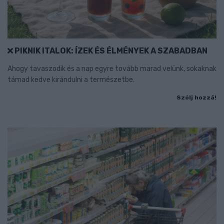
PIKNIK ITALOK: ÍZEK ÉS ÉLMÉNYEK A SZABADBAN
Ahogy tavaszodik és a nap egyre tovább marad velünk, sokaknak
támad kedve kirándulni a természetbe.
Szólj hozzá!