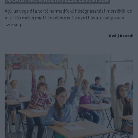
MÁSODFOKÚ RIASZTÁS LESZ ÉRVÉNYBEN
A július vége óta tartó harmadfokú hőségriasztást mérséklik, de
a tartós meleg miatt továbbra is fokozott óvatosságra van
szükség.
Szólj hozzá!