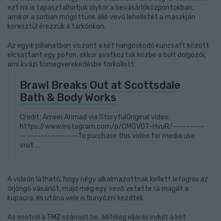
ezt mi is tapasztalhatjuk olykor a bevásárlóközpontokban,
amikor a sorban mögöttünk álló vevő lehelletét a maszkján
keresztül érezzük a tarkónkon.
Az egyik pillanatban viszont a két hangoskodó kuncsaft között
elcsattant egy pofon, ekkor avatkoztak közbe a bolt dolgozói,
ami kvázi tömegverekedésbe torkollott:
Brawl Breaks Out at Scottsdale
Bath & Body Works
Credit: Amein Ahmad via StoryfulOriginal video:
https://www.instagram.com/p/CMGVD7-HvuR/---------
-----------------To purchase this video for media use
visit ...
A videón látható, hogy négy alkalmazottnak kellett lefognia az
őrjöngő vásárlót, majd még egy vevő vetette rá magát a
kupacra, és utána vele is bunyózni kezdtek.
Az esetről a
TMZ
számolt be, állítólag eljárás indult a két