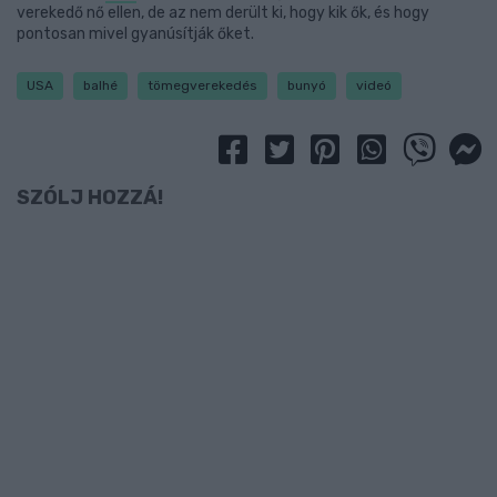
verekedő nő ellen, de az nem derült ki, hogy kik ők, és hogy
pontosan mivel gyanúsítják őket.
USA
balhé
tömegverekedés
bunyó
videó
SZÓLJ HOZZÁ!