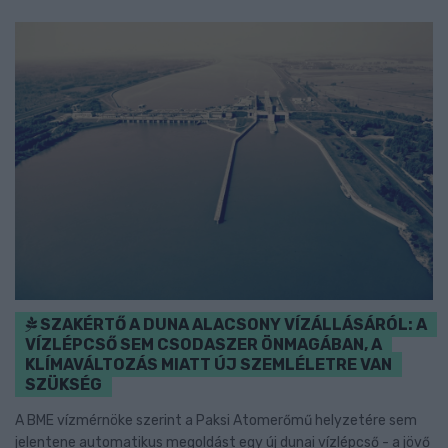
SZAKÉRTŐ A DUNA ALACSONY VÍZÁLLÁSÁRÓL: A
VÍZLÉPCSŐ SEM CSODASZER ÖNMAGÁBAN, A
KLÍMAVÁLTOZÁS MIATT ÚJ SZEMLÉLETRE VAN
SZÜKSÉG
A BME vízmérnöke szerint a Paksi Atomerőmű helyzetére sem
jelentene automatikus megoldást egy új dunai vízlépcső - a jövő