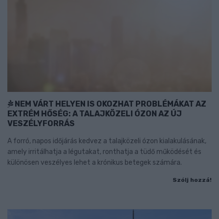
NEM VÁRT HELYEN IS OKOZHAT PROBLÉMÁKAT AZ
EXTRÉM HŐSÉG: A TALAJKÖZELI ÓZON AZ ÚJ
VESZÉLYFORRÁS
A forró, napos időjárás kedvez a talajközeli ózon kialakulásának,
amely irritálhatja a légutakat, ronthatja a tüdő működését és
különösen veszélyes lehet a krónikus betegek számára.
Szólj hozzá!