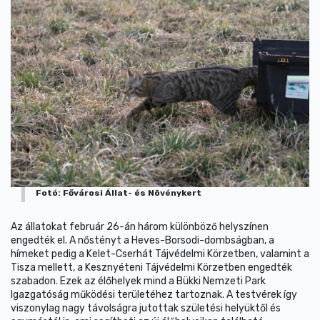
Fotó: Fővárosi Állat- és Növénykert
Az állatokat február 26-án három különböző helyszínen
engedték el. A nőstényt a Heves-Borsodi-dombságban, a
hímeket pedig a Kelet-Cserhát Tájvédelmi Körzetben, valamint a
Tisza mellett, a Kesznyéteni Tájvédelmi Körzetben engedték
szabadon. Ezek az élőhelyek mind a Bükki Nemzeti Park
Igazgatóság működési területéhez tartoznak. A testvérek így
viszonylag nagy távolságra jutottak születési helyüktől és