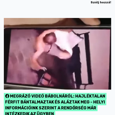
Szólj hozzá!
MEGRÁZÓ VIDEÓ BÁBOLNÁRÓL: HAJLÉKTALAN
FÉRFIT BÁNTALMAZTAK ÉS ALÁZTAK MEG - HELYI
INFORMÁCIÓINK SZERINT A RENDŐRSÉG MÁR
INTÉZKEDIK AZ ÜGYBEN