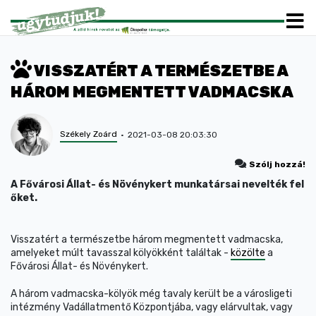
VISSZATÉRT A TERMÉSZETBE A
HÁROM MEGMENTETT VADMACSKA
Székely Zoárd
2021-03-08 20:03:30
Szólj hozzá!
A Fővárosi Állat- és Növénykert munkatársai nevelték fel
őket.
Visszatért a természetbe három megmentett vadmacska,
amelyeket múlt tavasszal kölyökként találtak -
közölte
a
Fővárosi Állat- és Növénykert.
A három vadmacska-kölyök még tavaly került be a városligeti
intézmény Vadállatmentő Központjába, vagy elárvultak, vagy