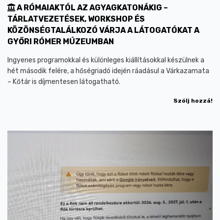
A RÓMAIAKTÓL AZ AGYAGKATONÁKIG –
TÁRLATVEZETÉSEK, WORKSHOP ÉS
KÖZÖNSÉGTALÁLKOZÓ VÁRJA A LÁTOGATÓKAT A
GYŐRI RÓMER MÚZEUMBAN
Ingyenes programokkal és különleges kiállításokkal készülnek a
hét második felére, a hőségriadó idején ráadásul a Várkazamata
– Kőtár is díjmentesen látogatható.
Szólj hozzá!