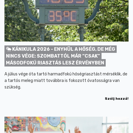
KÁNIKULA 2026 - ENYHÜL A HŐSÉG, DE MÉG
NINCS VÉGE: SZOMBATTÓL MÁR “CSAK”
MÁSODFOKÚ RIASZTÁS LESZ ÉRVÉNYBEN
A július vége óta tartó harmadfokú hőségriasztást mérséklik, de
a tartós meleg miatt továbbra is fokozott óvatosságra van
szükség.
Szólj hozzá!