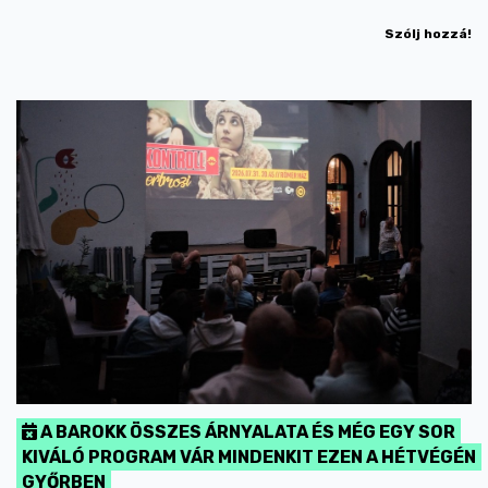
Szólj hozzá!
A BAROKK ÖSSZES ÁRNYALATA ÉS MÉG EGY SOR
KIVÁLÓ PROGRAM VÁR MINDENKIT EZEN A HÉTVÉGÉN
GYŐRBEN