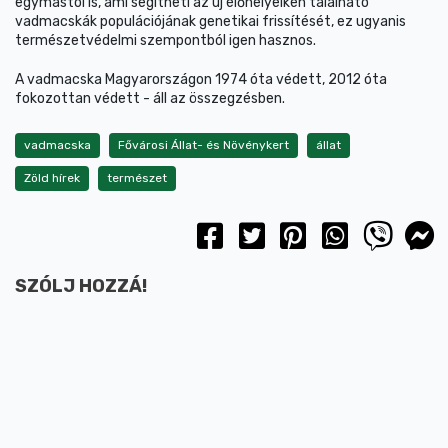
egymástól is, ami segítheti az új élőhelyeiken található
vadmacskák populációjának genetikai frissítését, ez ugyanis
természetvédelmi szempontból igen hasznos.
A vadmacska Magyarországon 1974 óta védett, 2012 óta
fokozottan védett - áll az összegzésben.
vadmacska
Fővárosi Állat- és Növénykert
állat
Zöld hírek
természet
SZÓLJ HOZZÁ!