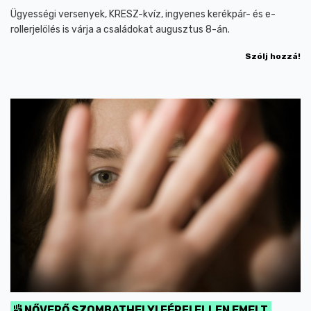
Ügyességi versenyek, KRESZ-kvíz, ingyenes kerékpár- és e-
rollerjelölés is várja a családokat augusztus 8-án.
Szólj hozzá!
NŐVERŐ SZOMBATHELYI FÉRFI ELLEN EMELT