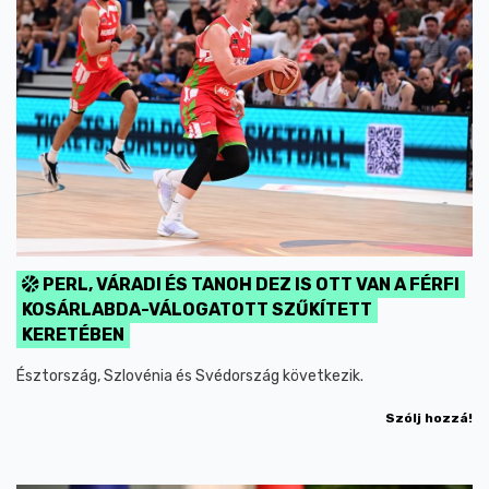
PERL, VÁRADI ÉS TANOH DEZ IS OTT VAN A FÉRFI
KOSÁRLABDA-VÁLOGATOTT SZŰKÍTETT
KERETÉBEN
Észtország, Szlovénia és Svédország következik.
Szólj hozzá!