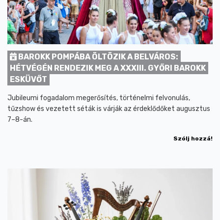
BAROKK POMPÁBA ÖLTÖZIK A BELVÁROS:
HÉTVÉGÉN RENDEZIK MEG A XXXIII. GYŐRI BAROKK
ESKÜVŐT
Jubileumi fogadalom megerősítés, történelmi felvonulás,
tűzshow és vezetett séták is várják az érdeklődőket augusztus
7–8-án.
Szólj hozzá!