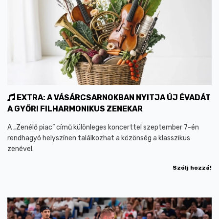
EXTRA: A VÁSÁRCSARNOKBAN NYITJA ÚJ ÉVADÁT
A GYŐRI FILHARMONIKUS ZENEKAR
A „Zenélő piac” című különleges koncerttel szeptember 7-én
rendhagyó helyszínen találkozhat a közönség a klasszikus
zenével.
Szólj hozzá!