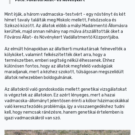
Mint írják, a három vadmacska-testvért - egy nőstényt és két
hímet tavaly találták meg Miskolc mellett, Felsőzsolca és
Szikszó között. Az állatok előbb a mályi Madármentő Állomásra
kerültek, majd onnan néhány nap múlva átszállították őket a
Fővárosi Állat- és Növénykert Vadállatmentő Központjába.
Az elmúlt hónapokban az állatkerti munkatársak felnevelték a
kölyköket, valamint felkészítették őket arra, hogy a
természetben, emberi segítség nélkül élhessenek. Ehhez
különösen fontos, hogy az állatok megfelelő vadságúak
maradjanak, mert a kézhez szokott, túlságosan megszelídült
állatok nehezebben boldogulnának.
Az állatokról való gondoskodás mellett genetikai vizsgálatokat
is végeztek az állatokon. Ez azért lényeges, mert a hazai
vadmacska-állományt jelentősen érinti a kóbor házimacskákkal
való kereszteződés problémája, így a visszaengedéshez tudni
kell, hogy nemcsak ránézésre, hanem genetikai értelemben is
igazi vadmacskákról van szó.