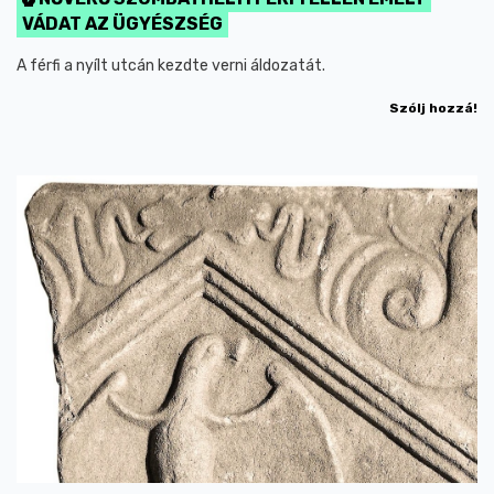
VÁDAT AZ ÜGYÉSZSÉG
A férfi a nyílt utcán kezdte verni áldozatát.
Szólj hozzá!