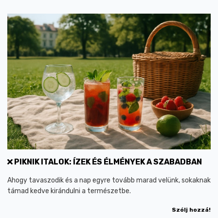
PIKNIK ITALOK: ÍZEK ÉS ÉLMÉNYEK A SZABADBAN
Ahogy tavaszodik és a nap egyre tovább marad velünk, sokaknak
támad kedve kirándulni a természetbe.
Szólj hozzá!