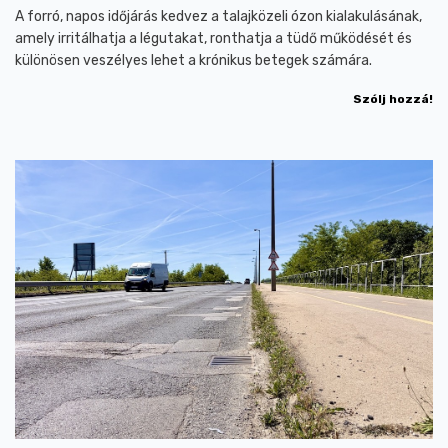
A forró, napos időjárás kedvez a talajközeli ózon kialakulásának,
amely irritálhatja a légutakat, ronthatja a tüdő működését és
különösen veszélyes lehet a krónikus betegek számára.
Szólj hozzá!