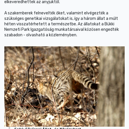
elkeveredhettek az anyjuktól.
A szakemberek felnevelték őket, valamint elvégezték a
szükséges genetikai vizsgálatokat is, így a három állat a múlt
héten visszatérhetett a természetbe. Az állatokat a Bükki
Nemzeti Park Igazgatóság munkatársaival közösen engedték
szabadon - olvasható a közleményben.
Fotó: Fővárosi Állat- és Növénykert