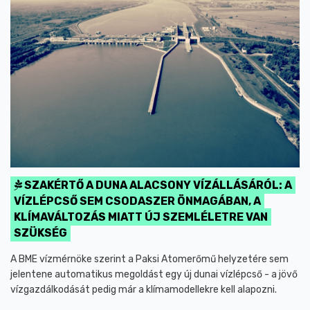
SZAKÉRTŐ A DUNA ALACSONY VÍZÁLLÁSÁRÓL: A
VÍZLÉPCSŐ SEM CSODASZER ÖNMAGÁBAN, A
KLÍMAVÁLTOZÁS MIATT ÚJ SZEMLÉLETRE VAN
SZÜKSÉG
A BME vízmérnöke szerint a Paksi Atomerőmű helyzetére sem
jelentene automatikus megoldást egy új dunai vízlépcső - a jövő
vízgazdálkodását pedig már a klímamodellekre kell alapozni.