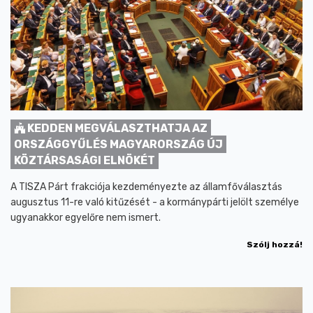
KEDDEN MEGVÁLASZTHATJA AZ
ORSZÁGGYŰLÉS MAGYARORSZÁG ÚJ
KÖZTÁRSASÁGI ELNÖKÉT
A TISZA Párt frakciója kezdeményezte az államfőválasztás
augusztus 11-re való kitűzését - a kormánypárti jelölt személye
ugyanakkor egyelőre nem ismert.
Szólj hozzá!