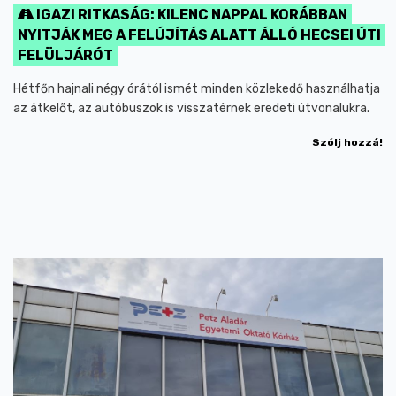
IGAZI RITKASÁG: KILENC NAPPAL KORÁBBAN
NYITJÁK MEG A FELÚJÍTÁS ALATT ÁLLÓ HECSEI ÚTI
FELÜLJÁRÓT
Hétfőn hajnali négy órától ismét minden közlekedő használhatja
az átkelőt, az autóbuszok is visszatérnek eredeti útvonalukra.
Szólj hozzá!