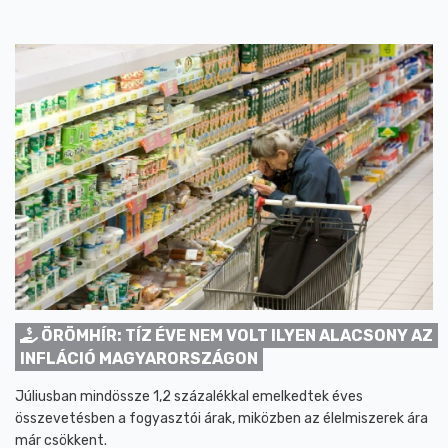
ÖRÖMHÍR: TÍZ ÉVE NEM VOLT ILYEN ALACSONY AZ
INFLÁCIÓ MAGYARORSZÁGON
Júliusban mindössze 1,2 százalékkal emelkedtek éves
összevetésben a fogyasztói árak, miközben az élelmiszerek ára
már csökkent.