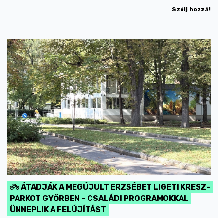
Szólj hozzá!
ÁTADJÁK A MEGÚJULT ERZSÉBET LIGETI KRESZ-
PARKOT GYŐRBEN – CSALÁDI PROGRAMOKKAL
ÜNNEPLIK A FELÚJÍTÁST