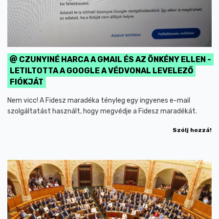
CZUNYINÉ HARCA A GMAIL ÉS AZ ÖNKÉNY ELLEN -
LETILTOTTA A GOOGLE A VÉDVONAL LEVELEZŐ
FIÓKJÁT
Nem vicc! A Fidesz maradéka tényleg egy ingyenes e-mail
szolgáltatást használt, hogy megvédje a Fidesz maradékát.
Szólj hozzá!