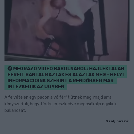
MEGRÁZÓ VIDEÓ BÁBOLNÁRÓL: HAJLÉKTALAN
FÉRFIT BÁNTALMAZTAK ÉS ALÁZTAK MEG - HELYI
INFORMÁCIÓINK SZERINT A RENDŐRSÉG MÁR
INTÉZKEDIK AZ ÜGYBEN
A felvételen egy padon alvó férfit ütnek meg, majd arra
kényszerítik, hogy térdre ereszkedve megcsókolja egyikük
bakancsát.
Szólj hozzá!