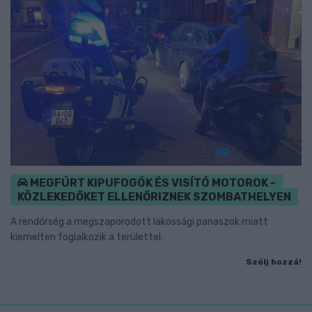
MEGFÚRT KIPUFOGÓK ÉS VISÍTÓ MOTOROK -
KÖZLEKEDŐKET ELLENŐRIZNEK SZOMBATHELYEN
A rendőrség a megszaporodott lakossági panaszok miatt
kiemelten foglalkozik a területtel.
Szólj hozzá!