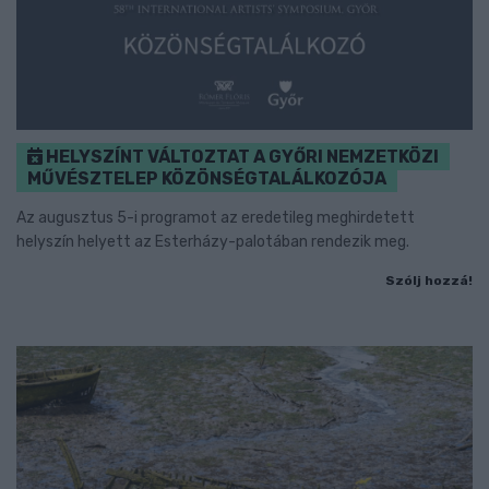
HELYSZÍNT VÁLTOZTAT A GYŐRI NEMZETKÖZI
MŰVÉSZTELEP KÖZÖNSÉGTALÁLKOZÓJA
Az augusztus 5-i programot az eredetileg meghirdetett
helyszín helyett az Esterházy-palotában rendezik meg.
Szólj hozzá!