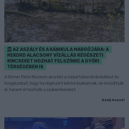
AZ ASZÁLY ÉS A KÁNIKULA MARGÓJÁRA: A
REKORD ALACSONY VÍZÁLLÁS RÉGÉSZETI
KINCSEKET HOZHAT FELSZÍNRE A GYŐRI
TÉRSÉGÉBEN IS
A Rómer Flóris Múzeum arra kéri a vízpartokon kirándulókat és
horgászokat, hogy ha régészeti leletre bukkannak, ne mozdítsák
el, hanem értesítsék a szakembereket.
Szólj hozzá!