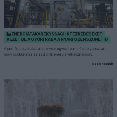
ENERGIATAKARÉKOSSÁGI INTÉZKEDÉSEKET
VEZET BE A GYŐRI RÁBA A NYÁRI ÜZEMSZÜNETIG
A járműipari vállalat átszervezi egyes termelési folyamatait,
hogy csökkentse az esti órák energiafelhasználását.
Szólj hozzá!