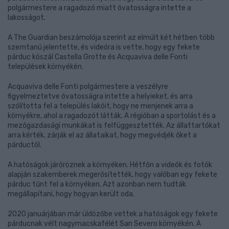
polgármestere a ragadozó miatt óvatosságra intette a
lakosságot.
A The Guardian beszámolója szerint az elmúlt két hétben több
szemtanú jelentette, és videóra is vette, hogy egy fekete
párduc kószál Castella Grotte és Acquaviva delle Fonti
települések környékén.
Acquaviva delle Fonti polgármestere a veszélyre
figyelmeztetve óvatosságra intette a helyieket, és arra
szólította fel a település lakóit, hogy ne menjenek arra a
környékre, ahol a ragadozót látták. A régióban a sportolást és a
mezőgazdasági munkákat is felfüggesztették. Az állattartókat
arra kérték, zárják el az állataikat, hogy megvédjék őket a
párductól.
A hatóságok járőröznek a környéken. Hétfőn a videók és fotók
alapján szakemberek megerősítették, hogy valóban egy fekete
párduc tűnt fel a környéken. Azt azonban nem tudták
megállapítani, hogy hogyan került oda.
2020 januárjában már üldözőbe vettek a hatóságok egy fekete
párducnak vélt nagymacskafélét San Severo környékén. A