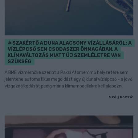
SZAKÉRTŐ A DUNA ALACSONY VÍZÁLLÁSÁRÓL: A
VÍZLÉPCSŐ SEM CSODASZER ÖNMAGÁBAN, A
KLÍMAVÁLTOZÁS MIATT ÚJ SZEMLÉLETRE VAN
SZÜKSÉG
A BME vízmérnöke szerint a Paksi Atomerőmű helyzetére sem
jelentene automatikus megoldást egy új dunai vízlépcső - a jövő
vízgazdálkodását pedig már a klímamodellekre kell alapozni.
Szólj hozzá!