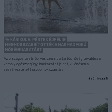
KÁNIKULA: PÉNTEK ÉJFÉLIG
MEGHOSSZABBÍTOTTÁK A HARMADFOKÚ
HŐSÉGRIASZTÁST
Az országos tisztifőorvos szerint a tartós hőség továbbra is
komoly egészségügyi kockázatot jelent, különösen a
veszélyeztetett csoportok számára.
Szólj hozzá!