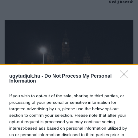
Szólj hozzá!
ugytudjuk.hu -
Do Not Process My Personal
Information
If you wish to opt-out of the sale, sharing to third parties, or
processing of your personal or sensitive information for
targeted advertising by us, please use the below opt-out
A NAPOKBAN BEFEJEZŐDIK A GYŐRI
section to confirm your selection. Please note that after your
DÍSZKIVILÁGÍTÁS LEKAPCSOLÁSA
opt-out request is processed you may continue seeing
interest-based ads based on personal information utilized by
A város 77 helyszínén zajlik a munkavégzés, a Győr Projekt
us or personal information disclosed to third parties prior to
kezelésében lévő épületek egy részét is érinti az intézkedés.