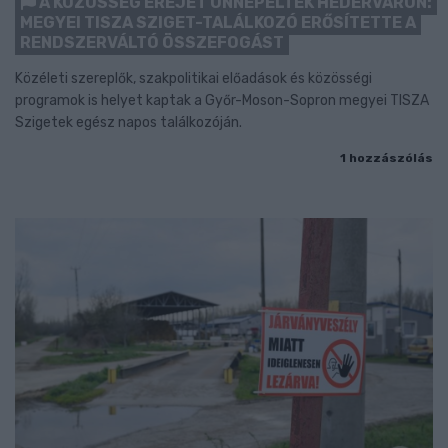
A KÖZÖSSÉG EREJÉT ÜNNEPELTÉK HÉDERVÁRON:
MEGYEI TISZA SZIGET-TALÁLKOZÓ ERŐSÍTETTE A
RENDSZERVÁLTÓ ÖSSZEFOGÁST
Közéleti szereplők, szakpolitikai előadások és közösségi
programok is helyet kaptak a Győr-Moson-Sopron megyei TISZA
Szigetek egész napos találkozóján.
1 hozzászólás