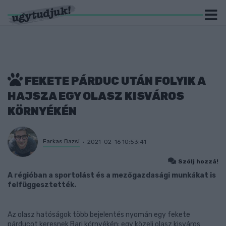
FEKETE PÁRDUC UTÁN FOLYIK A
HAJSZA EGY OLASZ KISVÁROS
KÖRNYÉKÉN
Farkas Bazsi
2021-02-16 10:53:41
Szólj hozzá!
A régióban a sportolást és a mezőgazdasági munkákat is
felfüggesztették.
Az olasz hatóságok több bejelentés nyomán egy fekete
párducot keresnek Bari környékén; egy közeli olasz kisváros