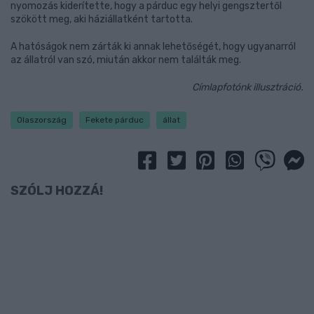
nyomozás kiderítette, hogy a párduc egy helyi gengsztertől
szökött meg, aki háziállatként tartotta.
A hatóságok nem zárták ki annak lehetőségét, hogy ugyanarról
az állatról van szó, miután akkor nem találták meg.
Címlapfotónk illusztráció.
Olaszország
Fekete párduc
állat
SZÓLJ HOZZÁ!