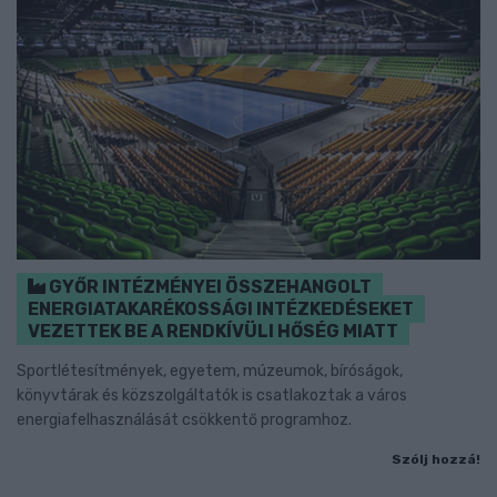
GYŐR INTÉZMÉNYEI ÖSSZEHANGOLT
ENERGIATAKARÉKOSSÁGI INTÉZKEDÉSEKET
VEZETTEK BE A RENDKÍVÜLI HŐSÉG MIATT
Sportlétesítmények, egyetem, múzeumok, bíróságok,
könyvtárak és közszolgáltatók is csatlakoztak a város
energiafelhasználását csökkentő programhoz.
Szólj hozzá!