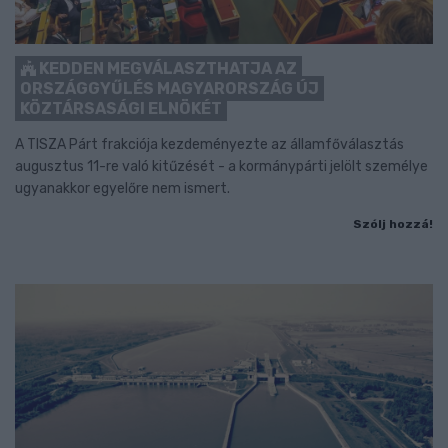
KEDDEN MEGVÁLASZTHATJA AZ
ORSZÁGGYŰLÉS MAGYARORSZÁG ÚJ
KÖZTÁRSASÁGI ELNÖKÉT
A TISZA Párt frakciója kezdeményezte az államfőválasztás
augusztus 11-re való kitűzését - a kormánypárti jelölt személye
ugyanakkor egyelőre nem ismert.
Szólj hozzá!