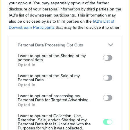
your opt-out. You may separately opt-out of the further
disclosure of your personal information by third parties on the
Szólj hozzá!
IAB’s list of downstream participants. This information may
also be disclosed by us to third parties on the
IAB’s List of
Downstream Participants
that may further disclose it to other
third parties.
Please note that this website/app uses one or more Google
Personal Data Processing Opt Outs
services and may gather and store information including but
not limited to your visit or usage behaviour. You may click to
I want to opt-out of the Sharing of my
personal data.
grant or deny consent to Google and its third-party tags to
Opted In
use your data for below specified purposes in below Google
consent section.
I want to opt-out of the Sale of my
Personal Data.
Opted In
I want to opt-out of processing my
Personal Data for Targeted Advertising.
Opted In
KÁNIKULA-AKTUÁL: MEGHOSSZABBÍTOTTÁK A
I want to opt-out of Collection, Use,
Retention, Sale, and/or Sharing of my
HŐSÉGRIASZTÁST, A KÖVETKEZŐ 48 ÓRA LEHET A
Personal Data that Is Unrelated with the
LEGKRITIKUSABB AZ ENERGIAELLÁTÁS
Purposes for which it was collected.