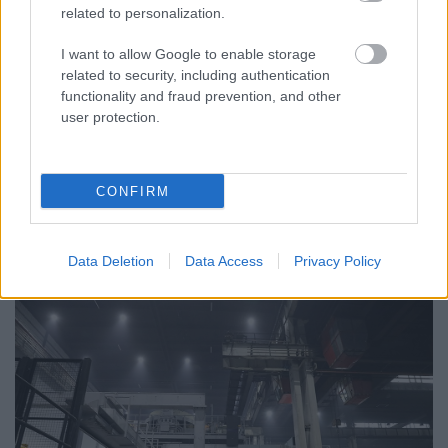
related to personalization.
I want to allow Google to enable storage
FONTOS ÜZENET A HŐSÉGRIADÓ IDEJÉRE: A GYŐR
related to security, including authentication
APPLIKÁCIÓ LETÖLTÉSÉRE BIZTATJA A
functionality and fraud prevention, and other
LAKOSSÁGOT KÓSA ROLAND
user protection.
Az alpolgármester szerint a rendkívüli kánikula a
közműrendszereket is fokozottan terheli, ezért érdemes
bekapcsolni a push értesítéseket.
CONFIRM
Szólj hozzá!
Data Deletion
Data Access
Privacy Policy