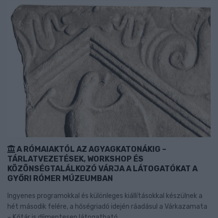
A RÓMAIAKTÓL AZ AGYAGKATONÁKIG –
TÁRLATVEZETÉSEK, WORKSHOP ÉS
KÖZÖNSÉGTALÁLKOZÓ VÁRJA A LÁTOGATÓKAT A
GYŐRI RÓMER MÚZEUMBAN
Ingyenes programokkal és különleges kiállításokkal készülnek a
hét második felére, a hőségriadó idején ráadásul a Várkazamata
– Kőtár is díjmentesen látogatható.