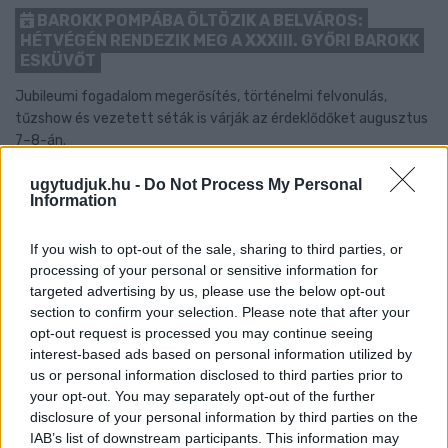
BAROKK POMPÁBA ÖLTÖZIK A BELVÁROS:
HÉTVÉGÉN RENDEZIK MEG A XXXIII. GYŐRI BAROKK
ESKÜVŐT
Jubileumi fogadalom megerősítés, történelmi felvonulás,
tűzshow és vezetett séták is várják az érdeklődőket augusztus
7–8-án.
Szólj hozzá!
ugytudjuk.hu -
Do Not Process My Personal
Information
If you wish to opt-out of the sale, sharing to third parties, or
processing of your personal or sensitive information for
targeted advertising by us, please use the below opt-out
section to confirm your selection. Please note that after your
opt-out request is processed you may continue seeing
interest-based ads based on personal information utilized by
us or personal information disclosed to third parties prior to
your opt-out. You may separately opt-out of the further
disclosure of your personal information by third parties on the
IAB’s list of downstream participants. This information may