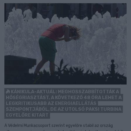
KÁNIKULA-AKTUÁL: MEGHOSSZABBÍTOTTÁK A
HŐSÉGRIASZTÁST, A KÖVETKEZŐ 48 ÓRA LEHET A
LEGKRITIKUSABB AZ ENERGIAELLÁTÁS
SZEMPONTJÁBÓL, DE AZ UTOLSÓ PAKSI TURBINA
EGYELŐRE KITART
A Védelmi Munkacsoport szerint egyelőre stabil az ország