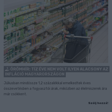
ÖRÖMHÍR: TÍZ ÉVE NEM VOLT ILYEN ALACSONY AZ
INFLÁCIÓ MAGYARORSZÁGON
Júliusban mindössze 1,2 százalékkal emelkedtek éves
összevetésben a fogyasztói árak, miközben az élelmiszerek ára
már csökkent.
Szólj hozzá!