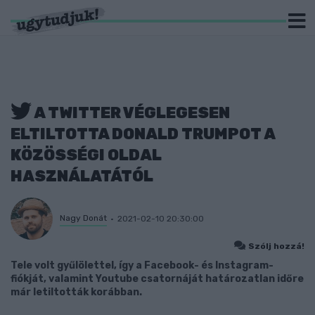
A TWITTER VÉGLEGESEN
ELTILTOTTA DONALD TRUMPOT A
KÖZÖSSÉGI OLDAL
HASZNÁLATÁTÓL
Nagy Donát
2021-02-10 20:30:00
Szólj hozzá!
Tele volt gyűlölettel, így a Facebook- és Instagram-
fiókját, valamint Youtube csatornáját határozatlan időre
már letiltották korábban.