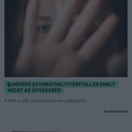
NŐVERŐ SZOMBATHELYI FÉRFI ELLEN EMELT
VÁDAT AZ ÜGYÉSZSÉG
A férfi a nyílt utcán kezdte verni áldozatát.
Szólj hozzá!