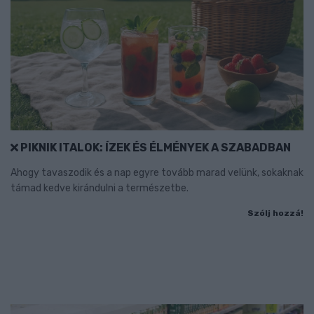
PIKNIK ITALOK: ÍZEK ÉS ÉLMÉNYEK A SZABADBAN
Ahogy tavaszodik és a nap egyre tovább marad velünk, sokaknak
támad kedve kirándulni a természetbe.
Szólj hozzá!