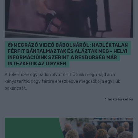
MEGRÁZÓ VIDEÓ BÁBOLNÁRÓL: HAJLÉKTALAN
FÉRFIT BÁNTALMAZTAK ÉS ALÁZTAK MEG - HELYI
INFORMÁCIÓINK SZERINT A RENDŐRSÉG MÁR
INTÉZKEDIK AZ ÜGYBEN
A felvételen egy padon alvó férfit ütnek meg, majd arra
kényszerítik, hogy térdre ereszkedve megcsókolja egyikük
bakancsát.
1 hozzászólás