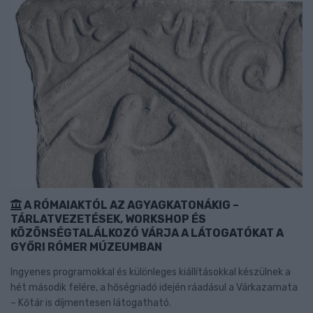
A RÓMAIAKTÓL AZ AGYAGKATONÁKIG –
TÁRLATVEZETÉSEK, WORKSHOP ÉS
KÖZÖNSÉGTALÁLKOZÓ VÁRJA A LÁTOGATÓKAT A
GYŐRI RÓMER MÚZEUMBAN
Ingyenes programokkal és különleges kiállításokkal készülnek a
hét második felére, a hőségriadó idején ráadásul a Várkazamata
– Kőtár is díjmentesen látogatható.