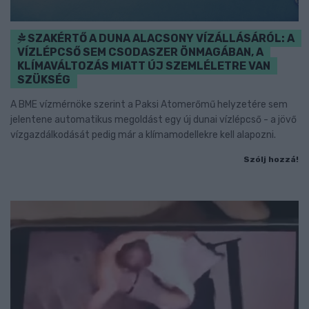
SZAKÉRTŐ A DUNA ALACSONY VÍZÁLLÁSÁRÓL: A
VÍZLÉPCSŐ SEM CSODASZER ÖNMAGÁBAN, A
KLÍMAVÁLTOZÁS MIATT ÚJ SZEMLÉLETRE VAN
SZÜKSÉG
A BME vízmérnöke szerint a Paksi Atomerőmű helyzetére sem
jelentene automatikus megoldást egy új dunai vízlépcső - a jövő
vízgazdálkodását pedig már a klímamodellekre kell alapozni.
Szólj hozzá!