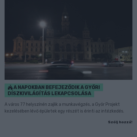
A NAPOKBAN BEFEJEZŐDIK A GYŐRI
DÍSZKIVILÁGÍTÁS LEKAPCSOLÁSA
A város 77 helyszínén zajlik a munkavégzés, a Győr Projekt
kezelésében lévő épületek egy részét is érinti az intézkedés.
Szólj hozzá!