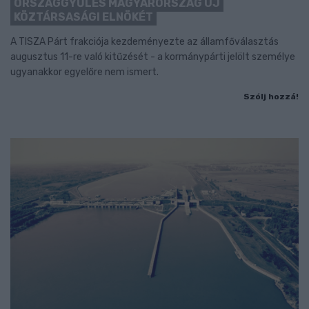
ORSZÁGGYŰLÉS MAGYARORSZÁG ÚJ
KÖZTÁRSASÁGI ELNÖKÉT
A TISZA Párt frakciója kezdeményezte az államfőválasztás
augusztus 11-re való kitűzését - a kormánypárti jelölt személye
ugyanakkor egyelőre nem ismert.
Szólj hozzá!