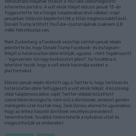
felhasználói fiókjának tiltását a YouTube videómegosztó
internetes portál is. A volt elnök fiókját először január 13-án
függesztette fel a Google tulajdonában lévő vállalat, majd
januárban többször bejelentették a tiltás meghosszabbítását.
Donald Trump letiltott YouTube-csatornájának csaknem 2,8
millió feliratkozója van.
Mark Zuckerberg, a Facebook vezetője szintén január elején
jelentette be, hogy Donald Trump Facebook- és Instagram-
fiókját is határozatlan időre letiltják, ugyanis - mint fogalmazott
- "egyszerűen túl nagy kockázatot jelent", ha továbbra is
lehetővé teszik, hogy a volt elnök használja ezeket a
platformokat.
Először január elején döntött úgy a Twitter is, hogy tartósan és
határozatlan időre felfüggeszti a volt elnök fiókját. A közösségi
oldal tulajdonosa akkor, saját Twitter-oldalán közzétett
üzenetében leszögezte: nem örül a döntésnek, amelyet gondos
mérlegelés után hoztak meg. Jack Dorsey elismerte ugyanakkor,
hogy az ehhez hasonló döntések veszélyes precedenst
teremthetnek, továbbá tönkretehetik a nyilvános vitát és
megoszthatják az embereket.