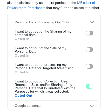
also be disclosed by us to third parties on the
IAB’s List of
Downstream Participants
that may further disclose it to other
third parties.
Please note that this website/app uses one or more Google
EXTRA: A VÁSÁRCSARNOKBAN NYITJA ÚJ ÉVADÁT
Personal Data Processing Opt Outs
services and may gather and store information including but
A GYŐRI FILHARMONIKUS ZENEKAR
not limited to your visit or usage behaviour. You may click to
I want to opt-out of the Sharing of my
personal data.
A „Zenélő piac” című különleges koncerttel szeptember 7-én
grant or deny consent to Google and its third-party tags to
Opted In
rendhagyó helyszínen találkozhat a közönség a klasszikus
use your data for below specified purposes in below Google
zenével.
consent section.
I want to opt-out of the Sale of my
Personal Data.
Szólj hozzá!
Opted In
I want to opt-out of processing my
Personal Data for Targeted Advertising.
Opted In
I want to opt-out of Collection, Use,
Retention, Sale, and/or Sharing of my
Personal Data that Is Unrelated with the
Purposes for which it was collected.
Opted Out
Google consents