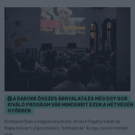
A BAROKK ÖSSZES ÁRNYALATA ÉS MÉG EGY SOR
KIVÁLÓ PROGRAM VÁR MINDENKIT EZEN A HÉTVÉGÉN
GYŐRBEN
Középpontban a hagyományőrzés, de lesz Pogány Induló és
Majka koncert, jóga szeánsz, “borhajózás” és egy csomó minden
más.