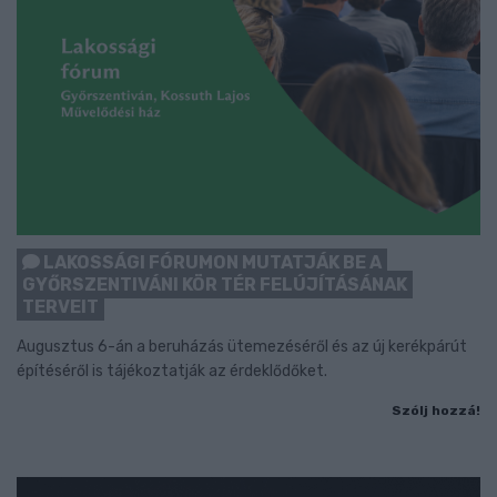
LAKOSSÁGI FÓRUMON MUTATJÁK BE A
GYŐRSZENTIVÁNI KÖR TÉR FELÚJÍTÁSÁNAK
TERVEIT
Augusztus 6-án a beruházás ütemezéséről és az új kerékpárút
építéséről is tájékoztatják az érdeklődőket.
Szólj hozzá!