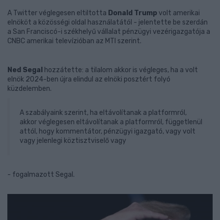
A Twitter véglegesen eltiltotta
Donald Trump
volt amerikai
elnököt a közösségi oldal használatától - jelentette be szerdán
a San Franciscó-i székhelyű vállalat pénzügyi vezérigazgatója a
CNBC amerikai televízióban az MTI szerint.
Ned Segal
hozzátette: a tilalom akkor is végleges, ha a volt
elnök 2024-ben újra elindul az elnöki posztért folyó
küzdelemben.
A szabályaink szerint, ha eltávolítanak a platformról,
akkor véglegesen eltávolítanak a platformról, függetlenül
attól, hogy kommentátor, pénzügyi igazgató, vagy volt
vagy jelenlegi köztisztviselő vagy
- fogalmazott Segal.