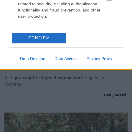
related to security, including authentication
functionality and fraud prevention, and other
user protection.
CONFIRM
MAGYAR PÉTER: 868 MILLIÁRD FORINTOS
BERUHÁZÁSI CSOMAGGAL ERŐSÍTIK
Data Deletion
Data Access
Privacy Policy
MAGYARORSZÁG ENERGIAELLÁTÁSÁT, MIKÖZBEN
TOVÁBBRA IS KRITIKUS NAPOK ELÉ NÉZ AZ ORSZÁG
Átfogó energetikai fejlesztési programot fogadott el a
kormány.
Szólj hozzá!