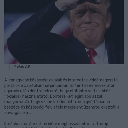
Fotó: AP
A legnagyobb közösségi oldalak és internetes videómegosztó
portálok a Capitoliumnál januárban történt események után
egymás után döntöttek arról, hogy eltiltják a volt elnököt
fiókjainak használatától. Döntéseiket leginkább azzal
magyarázták, hogy szerintük Donald Trump gyújtó hangú
beszéde és közösségi felületein megjelent üzenetei okozták a
zavargásokat.
Korábban határozatlan időre meghosszabbította Trump