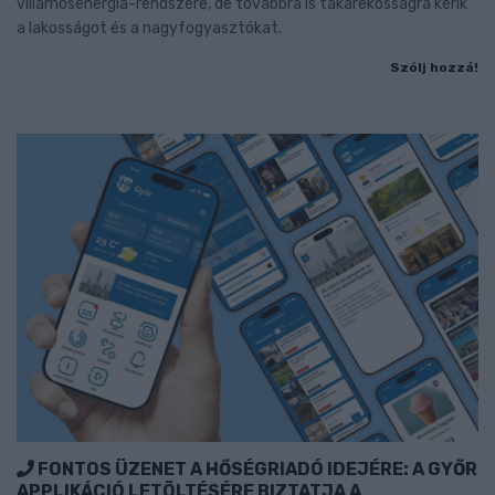
villamosenergia-rendszere, de továbbra is takarékosságra kérik
a lakosságot és a nagyfogyasztókat.
Szólj hozzá!
FONTOS ÜZENET A HŐSÉGRIADÓ IDEJÉRE: A GYŐR
APPLIKÁCIÓ LETÖLTÉSÉRE BIZTATJA A