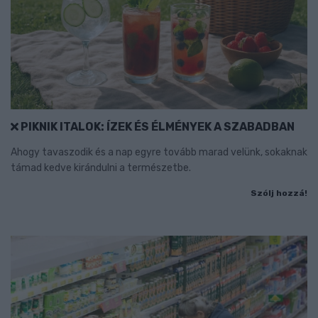
PIKNIK ITALOK: ÍZEK ÉS ÉLMÉNYEK A SZABADBAN
Ahogy tavaszodik és a nap egyre tovább marad velünk, sokaknak
támad kedve kirándulni a természetbe.
Szólj hozzá!