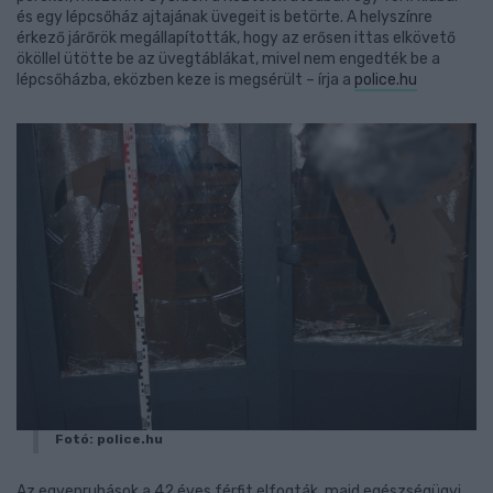
és egy lépcsőház ajtajának üvegeit is betörte. A helyszínre
érkező járőrök megállapították, hogy az erősen ittas elkövető
ököllel ütötte be az üvegtáblákat, mivel nem engedték be a
lépcsőházba, eközben keze is megsérült – írja a
police.hu
Fotó: police.hu
Az egyenruhások a 42 éves férfit elfogták, majd egészségügyi