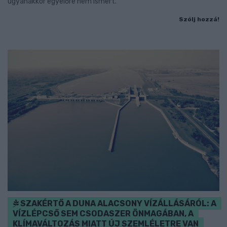
ugyanakkor egyelőre nem ismert.
Szólj hozzá!
SZAKÉRTŐ A DUNA ALACSONY VÍZÁLLÁSÁRÓL: A
VÍZLÉPCSŐ SEM CSODASZER ÖNMAGÁBAN, A
KLÍMAVÁLTOZÁS MIATT ÚJ SZEMLÉLETRE VAN