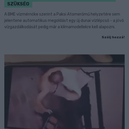
SZÜKSÉG
A BME vízmérnöke szerint a Paksi Atomerőmű helyzetére sem
jelentene automatikus megoldást egy új dunai vízlépcső - a jövő
vízgazdálkodását pedig már a klímamodellekre kell alapozni.
Szólj hozzá!