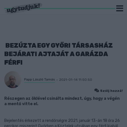
BEZÚZTA EGY GYŐRI TÁRSASHÁZ
BEJÁRATI AJTAJÁT A GARÁZDA
FÉRFI
Papp László Tamás
2021-01-14 11:50:50
Szólj hozzá!
Részegen az öklével csinálta mindezt, úgy, hogy a végén
a mentő vitte el.
Bejelentés érkezett a rendőrségre 2021. január 13-án 18 óra 26
perckor, miszerint Győrben a Köztelek utcában egy férfi kiabál