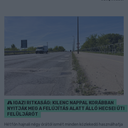
IGAZI RITKASÁG: KILENC NAPPAL KORÁBBAN
NYITJÁK MEG A FELÚJÍTÁS ALATT ÁLLÓ HECSEI ÚTI
FELÜLJÁRÓT
Hétfőn hajnali négy órától ismét minden közlekedő használhatja