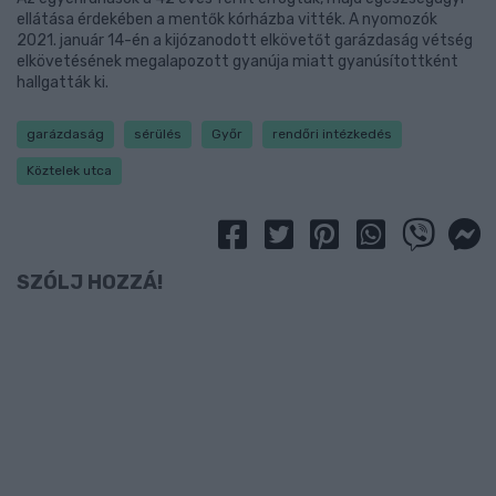
ellátása érdekében a mentők kórházba vitték. A nyomozók
2021. január 14-én a kijózanodott elkövetőt garázdaság vétség
elkövetésének megalapozott gyanúja miatt gyanúsítottként
hallgatták ki.
garázdaság
sérülés
Győr
rendőri intézkedés
Köztelek utca
SZÓLJ HOZZÁ!