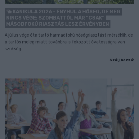
KÁNIKULA 2026 - ENYHÜL A HŐSÉG, DE MÉG
NINCS VÉGE: SZOMBATTÓL MÁR “CSAK”
MÁSODFOKÚ RIASZTÁS LESZ ÉRVÉNYBEN
A július vége óta tartó harmadfokú hőségriasztást mérséklik, de
a tartós meleg miatt továbbra is fokozott óvatosságra van
szükség.
Szólj hozzá!