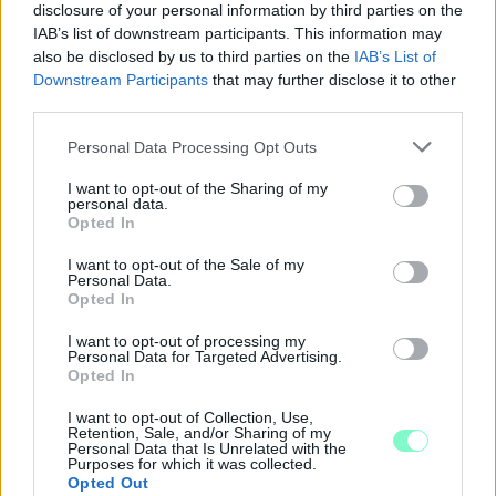
disclosure of your personal information by third parties on the
IAB’s list of downstream participants. This information may
also be disclosed by us to third parties on the
IAB’s List of
Downstream Participants
that may further disclose it to other
third parties.
Please note that this website/app uses one or more Google
Personal Data Processing Opt Outs
services and may gather and store information including but
not limited to your visit or usage behaviour. You may click to
I want to opt-out of the Sharing of my
personal data.
grant or deny consent to Google and its third-party tags to
Opted In
use your data for below specified purposes in below Google
A BAROKK ÖSSZES ÁRNYALATA ÉS MÉG EGY SOR
consent section.
I want to opt-out of the Sale of my
KIVÁLÓ PROGRAM VÁR MINDENKIT EZEN A HÉTVÉGÉN
Personal Data.
GYŐRBEN
Opted In
Középpontban a hagyományőrzés, de lesz Pogány Induló és
I want to opt-out of processing my
Personal Data for Targeted Advertising.
Majka koncert, jóga szeánsz, “borhajózás” és egy csomó minden
Opted In
más.
I want to opt-out of Collection, Use,
Szólj hozzá!
Retention, Sale, and/or Sharing of my
Personal Data that Is Unrelated with the
Purposes for which it was collected.
Opted Out