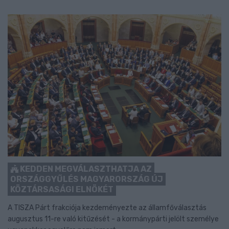
KEDDEN MEGVÁLASZTHATJA AZ
ORSZÁGGYŰLÉS MAGYARORSZÁG ÚJ
KÖZTÁRSASÁGI ELNÖKÉT
A TISZA Párt frakciója kezdeményezte az államfőválasztás
augusztus 11-re való kitűzését - a kormánypárti jelölt személye