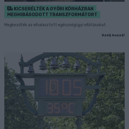
KICSERÉLTÉK A GYŐRI KÓRHÁZBAN
MEGHIBÁSODOTT TRANSZFORMÁTORT
Megkezdték az elhalasztott egészségügyi ellátásokat.
Szólj hozzá!