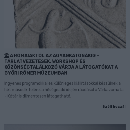
A RÓMAIAKTÓL AZ AGYAGKATONÁKIG –
TÁRLATVEZETÉSEK, WORKSHOP ÉS
KÖZÖNSÉGTALÁLKOZÓ VÁRJA A LÁTOGATÓKAT A
GYŐRI RÓMER MÚZEUMBAN
Ingyenes programokkal és különleges kiállításokkal készülnek a
hét második felére, a hőségriadó idején ráadásul a Várkazamata
– Kőtár is díjmentesen látogatható.
Szólj hozzá!