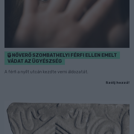
NŐVERŐ SZOMBATHELYI FÉRFI ELLEN EMELT
VÁDAT AZ ÜGYÉSZSÉG
A férfi a nyílt utcán kezdte verni áldozatát.
Szólj hozzá!