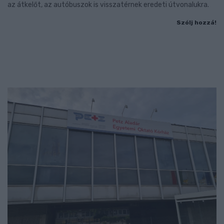
az átkelőt, az autóbuszok is visszatérnek eredeti útvonalukra.
Szólj hozzá!