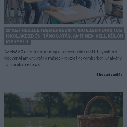
KÉT RÉSZLETBEN ÉRKEZIK A 100 EZER FORINTOS
ISKOLAKEZDÉSI TÁMOGATÁS, AMIT NEM KELL KÜLÖN
IGÉNYELNI
Az első 50 ezer forintot még a tanévkezdés előtt folyósítja a
Magyar Államkincstár, a második részlet novemberben, utalvány
formájában érkezik.
1 hozzászólás