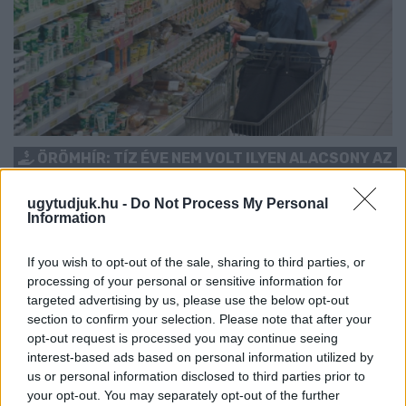
ÖRÖMHÍR: TÍZ ÉVE NEM VOLT ILYEN ALACSONY AZ
INFLÁCIÓ MAGYARORSZÁGON
ugytudjuk.hu -
Do Not Process My Personal
Júliusban mindössze 1,2 százalékkal emelkedtek éves
Information
összevetésben a fogyasztói árak, miközben az élelmiszerek ára
már csökkent.
If you wish to opt-out of the sale, sharing to third parties, or
processing of your personal or sensitive information for
Szólj hozzá!
targeted advertising by us, please use the below opt-out
section to confirm your selection. Please note that after your
opt-out request is processed you may continue seeing
interest-based ads based on personal information utilized by
us or personal information disclosed to third parties prior to
your opt-out. You may separately opt-out of the further