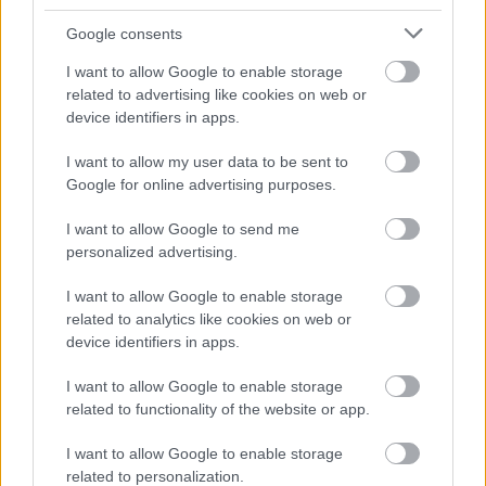
Google consents
I want to allow Google to enable storage
related to advertising like cookies on web or
device identifiers in apps.
I want to allow my user data to be sent to
Google for online advertising purposes.
I want to allow Google to send me
personalized advertising.
I want to allow Google to enable storage
related to analytics like cookies on web or
ENERGIATAKARÉKOSSÁG: KORÁBBAN KEZDŐDIK
A GYŐRI AUDI ETO KC PÉNTEKI FELKÉSZÜLÉSI
device identifiers in apps.
MÉRKŐZÉSE
I want to allow Google to enable storage
Az energiaellátás tehermentesítése érdekében másfél órával
related to functionality of the website or app.
előrébb hozták a Brest Bretagne Handball elleni találkozó
kezdését.
I want to allow Google to enable storage
related to personalization.