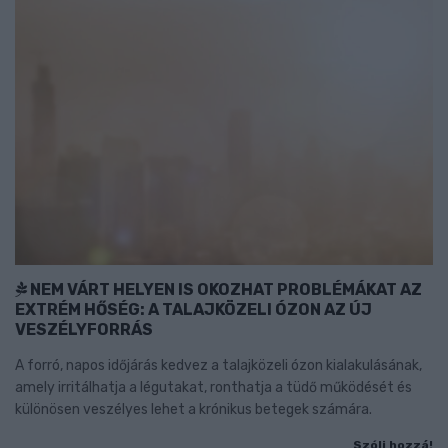
NEM VÁRT HELYEN IS OKOZHAT PROBLÉMÁKAT AZ
EXTRÉM HŐSÉG: A TALAJKÖZELI ÓZON AZ ÚJ
VESZÉLYFORRÁS
A forró, napos időjárás kedvez a talajközeli ózon kialakulásának,
amely irritálhatja a légutakat, ronthatja a tüdő működését és
különösen veszélyes lehet a krónikus betegek számára.
Szólj hozzá!