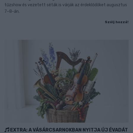
tűzshow és vezetett séták is várják az érdeklődőket augusztus
7–8-án.
Szólj hozzá!
EXTRA: A VÁSÁRCSARNOKBAN NYITJA ÚJ ÉVADÁT