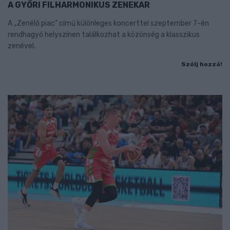
A GYŐRI FILHARMONIKUS ZENEKAR
A „Zenélő piac” című különleges koncerttel szeptember 7-én
rendhagyó helyszínen találkozhat a közönség a klasszikus
zenével.
Szólj hozzá!