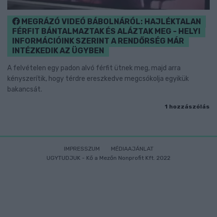
MEGRÁZÓ VIDEÓ BÁBOLNÁRÓL: HAJLÉKTALAN
FÉRFIT BÁNTALMAZTAK ÉS ALÁZTAK MEG - HELYI
INFORMÁCIÓINK SZERINT A RENDŐRSÉG MÁR
INTÉZKEDIK AZ ÜGYBEN
A felvételen egy padon alvó férfit ütnek meg, majd arra
kényszerítik, hogy térdre ereszkedve megcsókolja egyikük
bakancsát.
1 hozzászólás
IMPRESSZUM
MÉDIAAJÁNLAT
UGYTUDJUK - Kő a Mezőn Nonprofit Kft. 2022