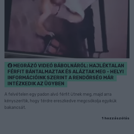
MEGRÁZÓ VIDEÓ BÁBOLNÁRÓL: HAJLÉKTALAN
FÉRFIT BÁNTALMAZTAK ÉS ALÁZTAK MEG - HELYI
INFORMÁCIÓINK SZERINT A RENDŐRSÉG MÁR
INTÉZKEDIK AZ ÜGYBEN
A felvételen egy padon alvó férfit ütnek meg, majd arra
kényszerítik, hogy térdre ereszkedve megcsókolja egyikük
bakancsát.
1 hozzászólás