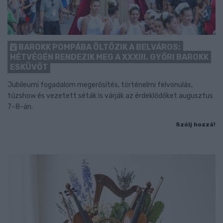
BAROKK POMPÁBA ÖLTÖZIK A BELVÁROS:
HÉTVÉGÉN RENDEZIK MEG A XXXIII. GYŐRI BAROKK
ESKÜVŐT
Jubileumi fogadalom megerősítés, történelmi felvonulás,
tűzshow és vezetett séták is várják az érdeklődőket augusztus
7–8-án.
Szólj hozzá!