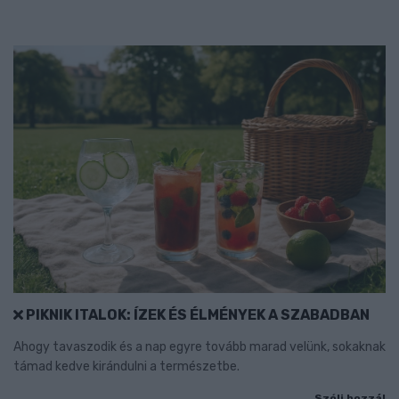
PIKNIK ITALOK: ÍZEK ÉS ÉLMÉNYEK A SZABADBAN
Ahogy tavaszodik és a nap egyre tovább marad velünk, sokaknak
támad kedve kirándulni a természetbe.
Szólj hozzá!