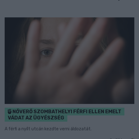
NŐVERŐ SZOMBATHELYI FÉRFI ELLEN EMELT
VÁDAT AZ ÜGYÉSZSÉG
A férfi a nyílt utcán kezdte verni áldozatát.