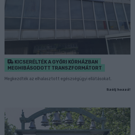
KICSERÉLTÉK A GYŐRI KÓRHÁZBAN
MEGHIBÁSODOTT TRANSZFORMÁTORT
Megkezdték az elhalasztott egészségügyi ellátásokat.
Szólj hozzá!