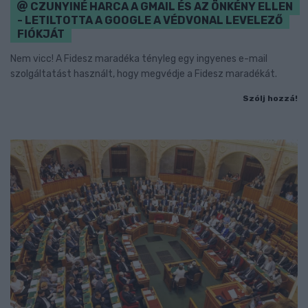
CZUNYINÉ HARCA A GMAIL ÉS AZ ÖNKÉNY ELLEN
- LETILTOTTA A GOOGLE A VÉDVONAL LEVELEZŐ
FIÓKJÁT
Nem vicc! A Fidesz maradéka tényleg egy ingyenes e-mail
szolgáltatást használt, hogy megvédje a Fidesz maradékát.
Szólj hozzá!