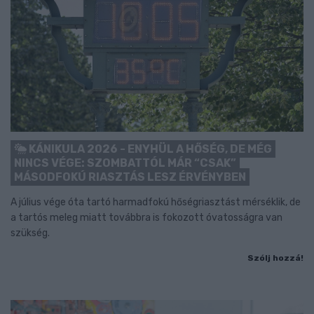
KÁNIKULA 2026 - ENYHÜL A HŐSÉG, DE MÉG
NINCS VÉGE: SZOMBATTÓL MÁR “CSAK”
MÁSODFOKÚ RIASZTÁS LESZ ÉRVÉNYBEN
A július vége óta tartó harmadfokú hőségriasztást mérséklik, de
a tartós meleg miatt továbbra is fokozott óvatosságra van
szükség.
Szólj hozzá!