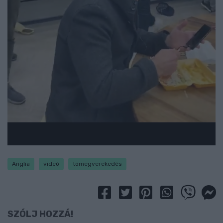
Anglia
videó
tömegverekedés
SZÓLJ HOZZÁ!