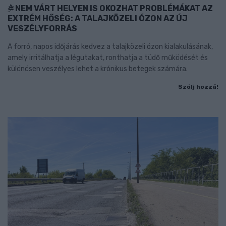
NEM VÁRT HELYEN IS OKOZHAT PROBLÉMÁKAT AZ
EXTRÉM HŐSÉG: A TALAJKÖZELI ÓZON AZ ÚJ
VESZÉLYFORRÁS
A forró, napos időjárás kedvez a talajközeli ózon kialakulásának,
amely irritálhatja a légutakat, ronthatja a tüdő működését és
különösen veszélyes lehet a krónikus betegek számára.
Szólj hozzá!