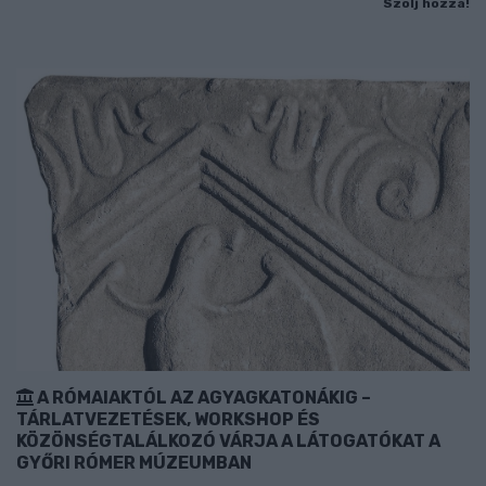
Szólj hozzá!
A RÓMAIAKTÓL AZ AGYAGKATONÁKIG –
TÁRLATVEZETÉSEK, WORKSHOP ÉS
KÖZÖNSÉGTALÁLKOZÓ VÁRJA A LÁTOGATÓKAT A
GYŐRI RÓMER MÚZEUMBAN