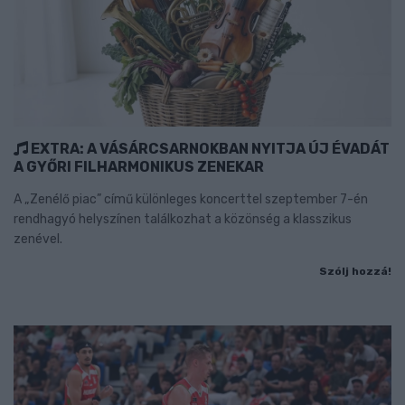
EXTRA: A VÁSÁRCSARNOKBAN NYITJA ÚJ ÉVADÁT
A GYŐRI FILHARMONIKUS ZENEKAR
A „Zenélő piac” című különleges koncerttel szeptember 7-én
rendhagyó helyszínen találkozhat a közönség a klasszikus
zenével.
Szólj hozzá!