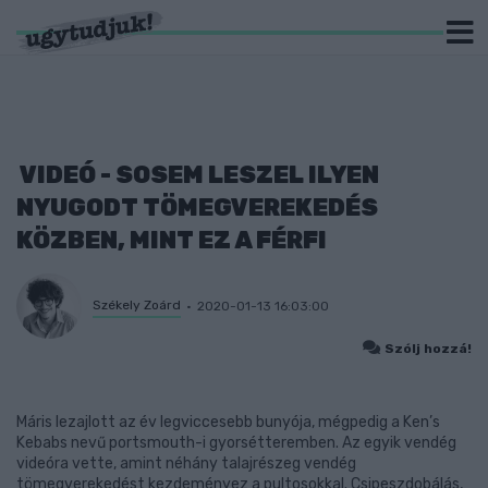
VIDEÓ - SOSEM LESZEL ILYEN
NYUGODT TÖMEGVEREKEDÉS
KÖZBEN, MINT EZ A FÉRFI
Székely Zoárd
2020-01-13 16:03:00
Szólj hozzá!
Máris lezajlott az év legviccesebb bunyója, mégpedig a Ken’s
Kebabs nevű portsmouth-i gyorsétteremben. Az egyik vendég
videóra vette, amint néhány talajrészeg vendég
tömegverekedést kezdeményez a pultosokkal. Csipeszdobálás,