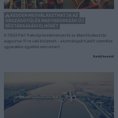
KEDDEN MEGVÁLASZTHATJA AZ
ORSZÁGGYŰLÉS MAGYARORSZÁG ÚJ
KÖZTÁRSASÁGI ELNÖKÉT
A TISZA Párt frakciója kezdeményezte az államfőválasztás
augusztus 11-re való kitűzését - a kormánypárti jelölt személye
ugyanakkor egyelőre nem ismert.
Szólj hozzá!