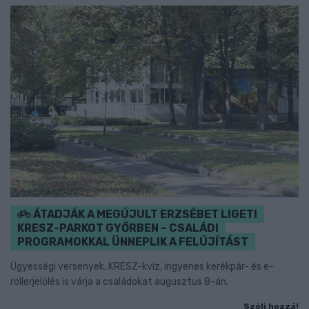
ÁTADJÁK A MEGÚJULT ERZSÉBET LIGETI
KRESZ-PARKOT GYŐRBEN – CSALÁDI
PROGRAMOKKAL ÜNNEPLIK A FELÚJÍTÁST
Ügyességi versenyek, KRESZ-kvíz, ingyenes kerékpár- és e-
rollerjelölés is várja a családokat augusztus 8-án.
Szólj hozzá!