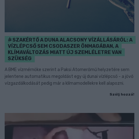
SZAKÉRTŐ A DUNA ALACSONY VÍZÁLLÁSÁRÓL: A
VÍZLÉPCSŐ SEM CSODASZER ÖNMAGÁBAN, A
KLÍMAVÁLTOZÁS MIATT ÚJ SZEMLÉLETRE VAN
SZÜKSÉG
A BME vízmérnöke szerint a Paksi Atomerőmű helyzetére sem
jelentene automatikus megoldást egy új dunai vízlépcső - a jövő
vízgazdálkodását pedig már a klímamodellekre kell alapozni.
Szólj hozzá!