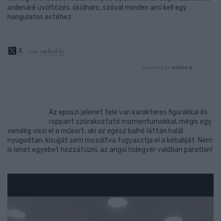
ordenáré üvöltözés, ökölharc, szóval minden ami kell egy
hangulatos estéhez.
Az eposzi jelenet tele van karakteres figurákkal és
roppant szórakoztató momentumokkal, mégis egy
vendég viszi el a műsort, aki az egész balhé láttán halál
nyugodtan, kisujját sem mozdítva fogyasztja el a kebabját. Nem
is lehet egyebet hozzáfűzni, az angol hidegvér valóban páratlan!