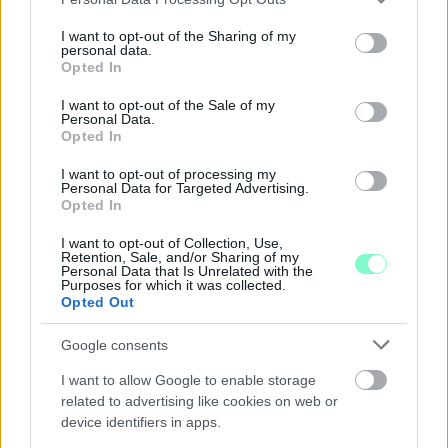
már csökkent.
services and may gather and store information including but
not limited to your visit or usage behaviour. You may click to
I want to opt-out of the Sharing of my
Szólj hozzá!
personal data.
grant or deny consent to Google and its third-party tags to
Opted In
use your data for below specified purposes in below Google
consent section.
I want to opt-out of the Sale of my
Personal Data.
Opted In
I want to opt-out of processing my
Personal Data for Targeted Advertising.
Opted In
I want to opt-out of Collection, Use,
Retention, Sale, and/or Sharing of my
Personal Data that Is Unrelated with the
Purposes for which it was collected.
Opted Out
Google consents
I want to allow Google to enable storage
A BAROKK ÖSSZES ÁRNYALATA ÉS MÉG EGY SOR
related to advertising like cookies on web or
KIVÁLÓ PROGRAM VÁR MINDENKIT EZEN A HÉTVÉGÉN
device identifiers in apps.
GYŐRBEN