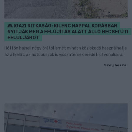
IGAZI RITKASÁG: KILENC NAPPAL KORÁBBAN
NYITJÁK MEG A FELÚJÍTÁS ALATT ÁLLÓ HECSEI ÚTI
FELÜLJÁRÓT
Hétfőn hajnali négy órától ismét minden közlekedő használhatja
az átkelőt, az autóbuszok is visszatérnek eredeti útvonalukra.
Szólj hozzá!