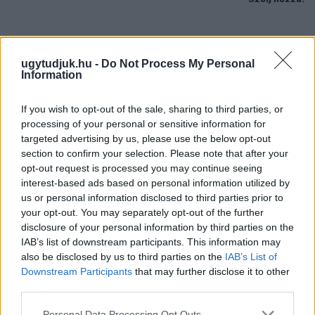
ugytudjuk.hu -
Do Not Process My Personal
Information
If you wish to opt-out of the sale, sharing to third parties, or
processing of your personal or sensitive information for
targeted advertising by us, please use the below opt-out
section to confirm your selection. Please note that after your
opt-out request is processed you may continue seeing
interest-based ads based on personal information utilized by
us or personal information disclosed to third parties prior to
your opt-out. You may separately opt-out of the further
disclosure of your personal information by third parties on the
IAB’s list of downstream participants. This information may
ÖRÖMHÍR: TÍZ ÉVE NEM VOLT ILYEN ALACSONY AZ
also be disclosed by us to third parties on the
IAB’s List of
INFLÁCIÓ MAGYARORSZÁGON
Downstream Participants
that may further disclose it to other
Júliusban mindössze 1,2 százalékkal emelkedtek éves
third parties.
összevetésben a fogyasztói árak, miközben az élelmiszerek ára
Please note that this website/app uses one or more Google
Personal Data Processing Opt Outs