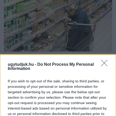
ÖRÖMHÍR: TÍZ ÉVE NEM VOLT ILYEN ALACSONY AZ
INFLÁCIÓ MAGYARORSZÁGON
ugytudjuk.hu -
Do Not Process My Personal
Information
Júliusban mindössze 1,2 százalékkal emelkedtek éves
összevetésben a fogyasztói árak, miközben az élelmiszerek ára
If you wish to opt-out of the sale, sharing to third parties, or
már csökkent.
processing of your personal or sensitive information for
targeted advertising by us, please use the below opt-out
Szólj hozzá!
section to confirm your selection. Please note that after your
opt-out request is processed you may continue seeing
interest-based ads based on personal information utilized by
us or personal information disclosed to third parties prior to