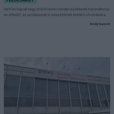
FELÜLJÁRÓT
Hétfőn hajnali négy órától ismét minden közlekedő használhatja
az átkelőt, az autóbuszok is visszatérnek eredeti útvonalukra.
Szólj hozzá!