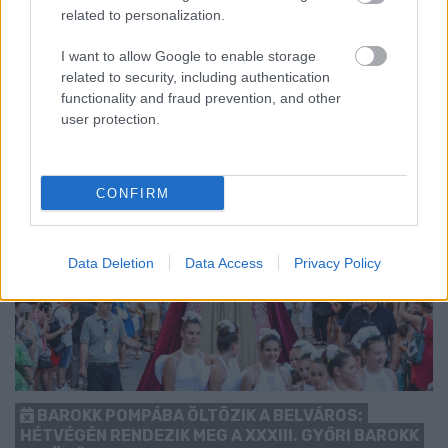
related to personalization.
kezdését.
1 hozzászólás
I want to allow Google to enable storage
related to security, including authentication
functionality and fraud prevention, and other
user protection.
CONFIRM
Data Deletion
Data Access
Privacy Policy
BAROKK POMPÁBA ÖLTÖZIK A BELVÁROS:
HÉTVÉGÉN RENDEZIK MEG A XXXIII. GYŐRI BAROKK