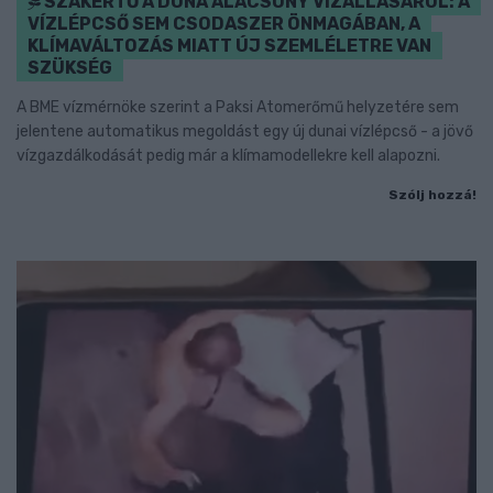
SZAKÉRTŐ A DUNA ALACSONY VÍZÁLLÁSÁRÓL: A
VÍZLÉPCSŐ SEM CSODASZER ÖNMAGÁBAN, A
KLÍMAVÁLTOZÁS MIATT ÚJ SZEMLÉLETRE VAN
SZÜKSÉG
A BME vízmérnöke szerint a Paksi Atomerőmű helyzetére sem
jelentene automatikus megoldást egy új dunai vízlépcső - a jövő
vízgazdálkodását pedig már a klímamodellekre kell alapozni.
Szólj hozzá!