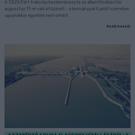
A TISZA Párt frakciója kezdeményezte az államfőválasztás
augusztus 11-re való kitűzését - a kormánypárti jelölt személye
ugyanakkor egyelőre nem ismert.
Szólj hozzá!