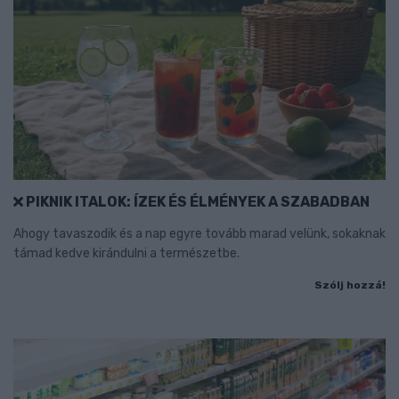
PIKNIK ITALOK: ÍZEK ÉS ÉLMÉNYEK A SZABADBAN
Ahogy tavaszodik és a nap egyre tovább marad velünk, sokaknak
támad kedve kirándulni a természetbe.
Szólj hozzá!