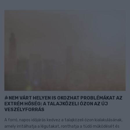
NEM VÁRT HELYEN IS OKOZHAT PROBLÉMÁKAT AZ
EXTRÉM HŐSÉG: A TALAJKÖZELI ÓZON AZ ÚJ
VESZÉLYFORRÁS
A forró, napos időjárás kedvez a talajközeli ózon kialakulásának,
amely irritálhatja a légutakat, ronthatja a tüdő működését és