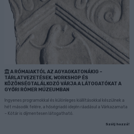
A RÓMAIAKTÓL AZ AGYAGKATONÁKIG –
TÁRLATVEZETÉSEK, WORKSHOP ÉS
KÖZÖNSÉGTALÁLKOZÓ VÁRJA A LÁTOGATÓKAT A
GYŐRI RÓMER MÚZEUMBAN
Ingyenes programokkal és különleges kiállításokkal készülnek a
hét második felére, a hőségriadó idején ráadásul a Várkazamata
– Kőtár is díjmentesen látogatható.
Szólj hozzá!