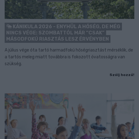
KÁNIKULA 2026 - ENYHÜL A HŐSÉG, DE MÉG
NINCS VÉGE: SZOMBATTÓL MÁR “CSAK”
MÁSODFOKÚ RIASZTÁS LESZ ÉRVÉNYBEN
A július vége óta tartó harmadfokú hőségriasztást mérséklik, de
a tartós meleg miatt továbbra is fokozott óvatosságra van
szükség.
Szólj hozzá!