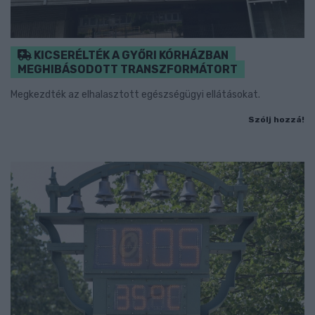
KICSERÉLTÉK A GYŐRI KÓRHÁZBAN
MEGHIBÁSODOTT TRANSZFORMÁTORT
Megkezdték az elhalasztott egészségügyi ellátásokat.
Szólj hozzá!