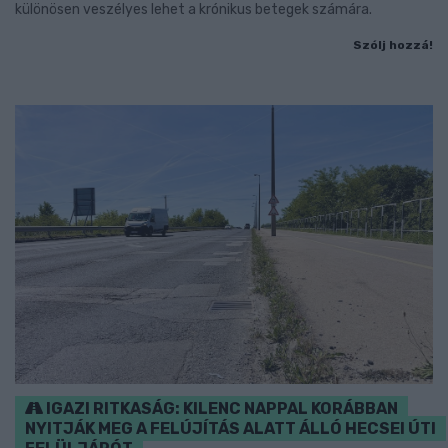
különösen veszélyes lehet a krónikus betegek számára.
Szólj hozzá!
IGAZI RITKASÁG: KILENC NAPPAL KORÁBBAN
NYITJÁK MEG A FELÚJÍTÁS ALATT ÁLLÓ HECSEI ÚTI