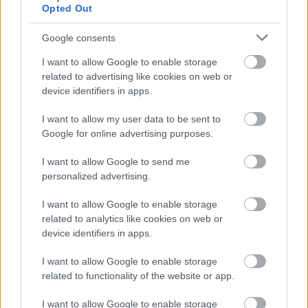
Opted Out
Google consents
I want to allow Google to enable storage
related to advertising like cookies on web or
device identifiers in apps.
I want to allow my user data to be sent to
Google for online advertising purposes.
I want to allow Google to send me
personalized advertising.
I want to allow Google to enable storage
related to analytics like cookies on web or
device identifiers in apps.
ENERGIATAKARÉKOSSÁG: KORÁBBAN KEZDŐDIK
A GYŐRI AUDI ETO KC PÉNTEKI FELKÉSZÜLÉSI
I want to allow Google to enable storage
MÉRKŐZÉSE
related to functionality of the website or app.
Az energiaellátás tehermentesítése érdekében másfél órával
előrébb hozták a Brest Bretagne Handball elleni találkozó
I want to allow Google to enable storage