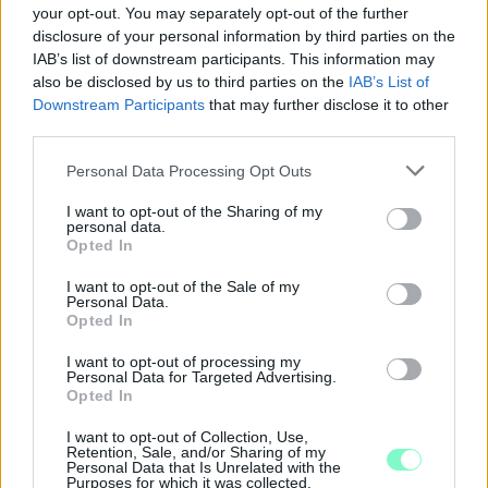
your opt-out. You may separately opt-out of the further
disclosure of your personal information by third parties on the
IAB’s list of downstream participants. This information may
also be disclosed by us to third parties on the
IAB’s List of
Downstream Participants
that may further disclose it to other
third parties.
Please note that this website/app uses one or more Google
Personal Data Processing Opt Outs
services and may gather and store information including but
not limited to your visit or usage behaviour. You may click to
I want to opt-out of the Sharing of my
personal data.
grant or deny consent to Google and its third-party tags to
Opted In
use your data for below specified purposes in below Google
consent section.
I want to opt-out of the Sale of my
A BAROKK ÖSSZES ÁRNYALATA ÉS MÉG EGY SOR
Personal Data.
KIVÁLÓ PROGRAM VÁR MINDENKIT EZEN A HÉTVÉGÉN
Opted In
GYŐRBEN
I want to opt-out of processing my
Personal Data for Targeted Advertising.
Középpontban a hagyományőrzés, de lesz Pogány Induló és
Opted In
Majka koncert, jóga szeánsz, “borhajózás” és egy csomó minden
más.
I want to opt-out of Collection, Use,
Retention, Sale, and/or Sharing of my
Personal Data that Is Unrelated with the
Szólj hozzá!
Purposes for which it was collected.