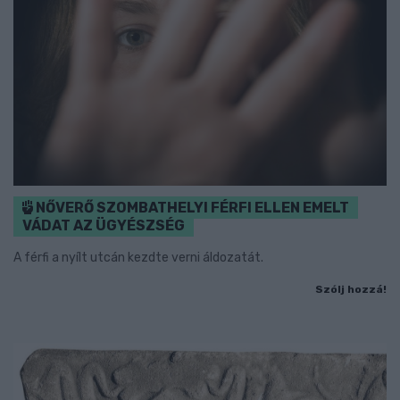
NŐVERŐ SZOMBATHELYI FÉRFI ELLEN EMELT
VÁDAT AZ ÜGYÉSZSÉG
A férfi a nyílt utcán kezdte verni áldozatát.
Szólj hozzá!