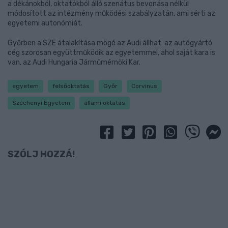
a dékánokból, oktatókból álló szenátus bevonása nélkül
módosított az intézmény működési szabályzatán, ami sérti az
egyetemi autonómiát.
Győrben a SZE átalakítása mögé az Audi állhat: az autógyártó
cég szorosan együttműködik az egyetemmel, ahol saját kara is
van, az Audi Hungaria Járműmérnöki Kar.
egyetem
felsőoktatás
Győr
Corvinus
Széchenyi Egyetem
állami oktatás
SZÓLJ HOZZÁ!