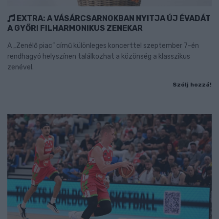
EXTRA: A VÁSÁRCSARNOKBAN NYITJA ÚJ ÉVADÁT
A GYŐRI FILHARMONIKUS ZENEKAR
A „Zenélő piac” című különleges koncerttel szeptember 7-én
rendhagyó helyszínen találkozhat a közönség a klasszikus
zenével.
Szólj hozzá!