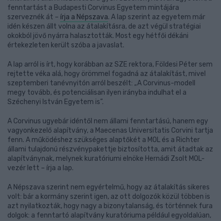
fenntartást a Budapesti Corvinus Egyetem mintájára
szerveznék át –
írja a Népszava
. A lap szerint az egyetem már
idén készen állt volna az átalakításra, de azt végül stratégiai
okokból jövő nyárra halasztották. Most egy hétfői dékáni
értekezleten került szóba a javaslat.
A lap arról is írt, hogy korábban az SZE rektora, Földesi Péter sem
rejtette véka alá, hogy örömmel fogadná az átalakítást, mivel
szeptemberi tanévnyitón arról beszélt: „A Corvinus-modell
megy tovább, és potenciálisan ilyen irányba indulhat el a
Széchenyi István Egyetem is”.
A Corvinus ugyebár idéntől nem állami fenntartású, hanem egy
vagyonkezelő alapítvány, a Maecenas Universitatis Corvini tartja
fenn. A működéshez szükséges alaptőkét a MOL és a Richter
állami tulajdonú részvénypakettje biztosította, amit átadtak az
alapítványnak, melynek kuratóriumi elnöke Hernádi Zsolt MOL-
vezér lett – írja a lap.
A Népszava szerint nem egyértelmű, hogy az átalakítás sikeres
volt: bár a kormány szerint igen, az ott dolgozók közül többen is
azt nyilatkozták, hogy nagy a bizonytalanság, és történnek fura
dolgok: a fenntartó alapítvány kuratóriuma például egyoldalúan,