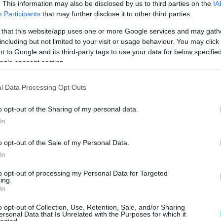
. This information may also be disclosed by us to third parties on the
IA
intén Sony forgalmazta Pókember: Idegenben című
Participants
that may further disclose it to other third parties.
, amellyel már 344 millió dollárt karesett otthon. A
 that this website/app uses one or more Google services and may gath
r meghaladta a 2017-ben bemutatott Pókember -
including but not limited to your visit or usage behaviour. You may click 
zásának jegybevételét, 334 millió dollárt.
 to Google and its third-party tags to use your data for below specifi
ogle consent section.
(MTI)
l Data Processing Opt Outs
o
Volt egyszer egy Hollywood
premier
o opt-out of the Sharing of my personal data.
In
o opt-out of the Sale of my Personal Data.
In
M
to opt-out of processing my Personal Data for Targeted
e
ing.
In
o opt-out of Collection, Use, Retention, Sale, and/or Sharing
ersonal Data that Is Unrelated with the Purposes for which it
lected.