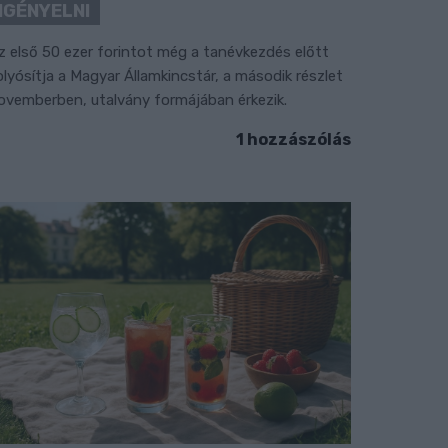
IGÉNYELNI
z első 50 ezer forintot még a tanévkezdés előtt
olyósítja a Magyar Államkincstár, a második részlet
ovemberben, utalvány formájában érkezik.
1 hozzászólás