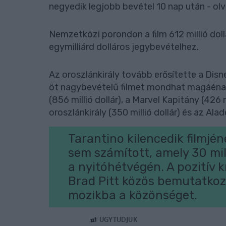
negyedik legjobb bevétel 10 nap után - olv
Nemzetközi porondon a film 612 millió doll
egymilliárd dolláros jegybevételhez.
Az oroszlánkirály tovább erősítette a Disne
öt nagybevételű filmet mondhat magáénak 
(856 millió dollár), a Marvel Kapitány (426 mi
oroszlánkirály (350 millió dollár) és az Aladd
Tarantino kilencedik filmjén
sem számított, amely 30 mill
a nyitóhétvégén. A pozitív 
Brad Pitt közös bemutatkoz
mozikba a közönséget.