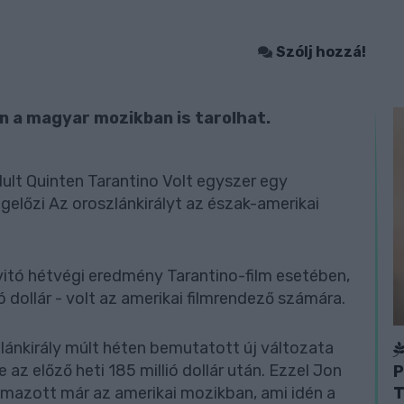
Szólj hozzá!
 a magyar mozikban is tarolhat.
ndult Quinten Tarantino Volt egyszer egy
gelőzi Az oroszlánkirályt az észak-amerikai
nyitó hétvégi eredmény Tarantino-film esetében,
lió dollár - volt az amerikai filmrendező számára.
zlánkirály múlt héten bemutatott új változata
 az előző heti 185 millió dollár után. Ezzel Jon
P
T
almazott már az amerikai mozikban, ami idén a