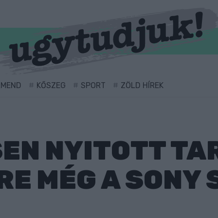
RMEND
KŐSZEG
SPORT
ZÖLD HÍREK
EN NYITOTT TA
IRE MÉG A SONY 