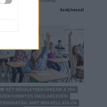
okozott óvatosságra van szükség.
Szólj hozzá!
KÉT RÉSZLETBEN ÉRKEZIK A 100
EZER FORINTOS ISKOLAKEZDÉSI
TÁMOGATÁS, AMIT NEM KELL KÜLÖN