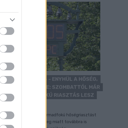
KÁNIKULA 2026 - ENYHÜL A HŐSÉG,
DE MÉG NINCS VÉGE: SZOMBATTÓL MÁR
“CSAK” MÁSODFOKÚ RIASZTÁS LESZ
ÉRVÉNYBEN
 július vége óta tartó harmadfokú hőségriasztást
érséklik, de a tartós meleg miatt továbbra is