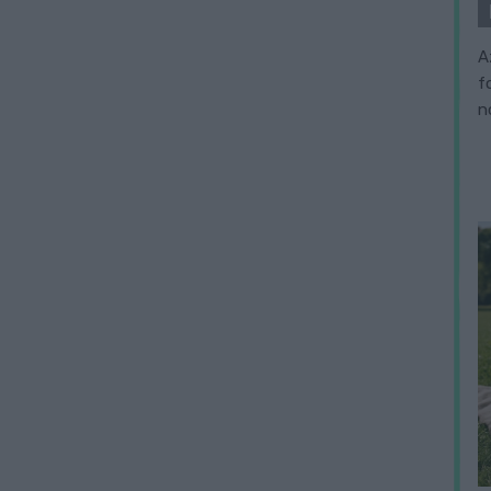
A
f
n