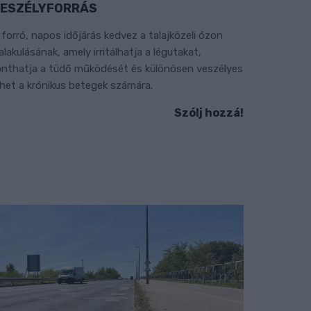
ESZÉLYFORRÁS
 forró, napos időjárás kedvez a talajközeli ózon
ialakulásának, amely irritálhatja a légutakat,
onthatja a tüdő működését és különösen veszélyes
ehet a krónikus betegek számára.
Szólj hozzá!