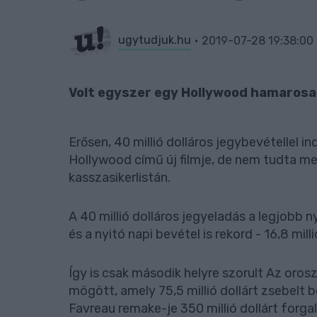
ugytudjuk.hu
2019-07-28 19:38:00
Volt egyszer egy Hollywood hamarosan
Erősen, 40 millió dolláros jegybevétellel i
Hollywood című új filmje, de nem tudta me
kasszasikerlistán.
A 40 millió dolláros jegyeladás a legjobb 
és a nyitó napi bevétel is rekord - 16,8 mil
Így is csak második helyre szorult Az oros
mögött, amely 75,5 millió dollárt zsebelt be
Favreau remake-je 350 millió dollárt forg