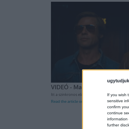
ugytudjuk
If you wish 
sensitive in
confirm you
continue se
information 
further disc