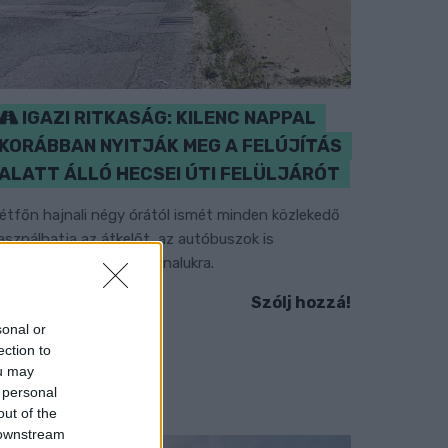
IGAZI RITKASÁG: KILENC NAPPAL
KORÁBBAN NYITJÁK MEG A FELÚJÍTÁS
ALATT ÁLLÓ HECSEI ÚTI FELÜLJÁRÓT
étfőn hajnali négy órától ismét minden közlekedő
asználhatja az átkelőt, az autóbuszok is
isszatérnek eredeti útvonalukra.
Szólj hozzá!
sonal or
ection to
ou may
 personal
out of the
 downstream