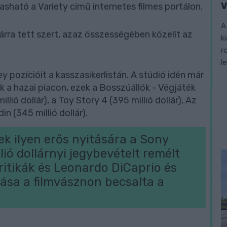
V
asható a Variety című internetes filmes portálon.
A
árra tett szert, azaz összességében közelít az
k
r
l
y pozícióit a kasszasikerlistán. A stúdió idén már
a hazai piacon, ezek a Bosszúállók - Végjáték
llió dollár), a Toy Story 4 (395 millió dollár), Az
in (345 millió dollár).
ek ilyen erős nyitására a Sony
ió dollárnyi jegybevételt remélt
kritikák és Leonardo DiCaprio és
ása a filmvásznon becsalta a