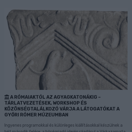
A RÓMAIAKTÓL AZ AGYAGKATONÁKIG –
TÁRLATVEZETÉSEK, WORKSHOP ÉS
KÖZÖNSÉGTALÁLKOZÓ VÁRJA A LÁTOGATÓKAT A
GYŐRI RÓMER MÚZEUMBAN
Ingyenes programokkal és különleges kiállításokkal készülnek a
hét második felére, a hőségriadó idején ráadásul a Várkazamata