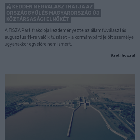
KEDDEN MEGVÁLASZTHATJA AZ
ORSZÁGGYŰLÉS MAGYARORSZÁG ÚJ
KÖZTÁRSASÁGI ELNÖKÉT
A TISZA Párt frakciója kezdeményezte az államfőválasztás
augusztus 11-re való kitűzését - a kormánypárti jelölt személye
ugyanakkor egyelőre nem ismert.
Szólj hozzá!