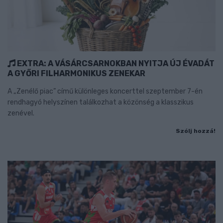
EXTRA: A VÁSÁRCSARNOKBAN NYITJA ÚJ ÉVADÁT
A GYŐRI FILHARMONIKUS ZENEKAR
A „Zenélő piac” című különleges koncerttel szeptember 7-én
rendhagyó helyszínen találkozhat a közönség a klasszikus
zenével.
Szólj hozzá!