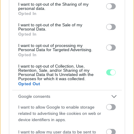
Majka koncert, jóga szeánsz, “borhajózás” és egy csomó minden
not limited to your visit or usage behaviour. You may click to
I want to opt-out of the Sharing of my
personal data.
grant or deny consent to Google and its third-party tags to
más.
Opted In
use your data for below specified purposes in below Google
Szólj hozzá!
consent section.
I want to opt-out of the Sale of my
Personal Data.
Opted In
I want to opt-out of processing my
Personal Data for Targeted Advertising.
Opted In
I want to opt-out of Collection, Use,
Retention, Sale, and/or Sharing of my
Personal Data that Is Unrelated with the
Purposes for which it was collected.
Opted Out
Google consents
I want to allow Google to enable storage
related to advertising like cookies on web or
device identifiers in apps.
ENERGIATAKARÉKOSSÁG: KORÁBBAN KEZDŐDIK
I want to allow my user data to be sent to