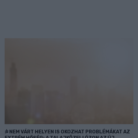
NEM VÁRT HELYEN IS OKOZHAT PROBLÉMÁKAT AZ
EXTRÉM HŐSÉG: A TALAJKÖZELI ÓZON AZ ÚJ