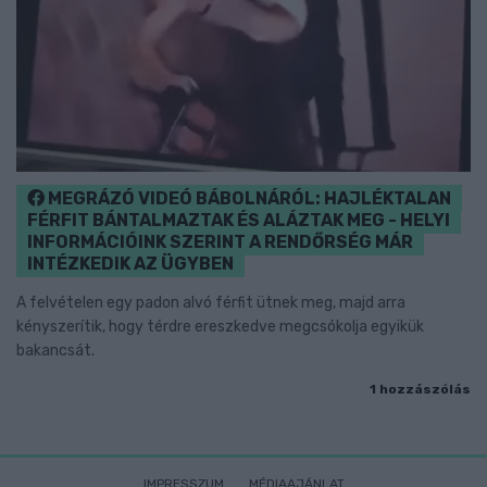
MEGRÁZÓ VIDEÓ BÁBOLNÁRÓL: HAJLÉKTALAN
FÉRFIT BÁNTALMAZTAK ÉS ALÁZTAK MEG - HELYI
INFORMÁCIÓINK SZERINT A RENDŐRSÉG MÁR
INTÉZKEDIK AZ ÜGYBEN
A felvételen egy padon alvó férfit ütnek meg, majd arra
kényszerítik, hogy térdre ereszkedve megcsókolja egyikük
bakancsát.
1 hozzászólás
IMPRESSZUM
MÉDIAAJÁNLAT