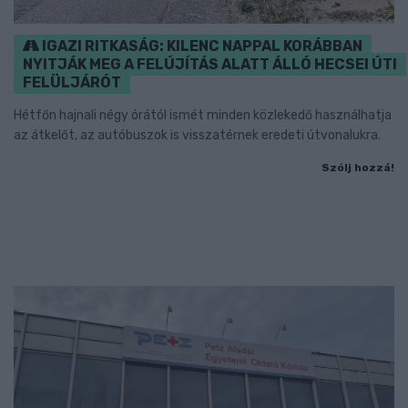
IGAZI RITKASÁG: KILENC NAPPAL KORÁBBAN
NYITJÁK MEG A FELÚJÍTÁS ALATT ÁLLÓ HECSEI ÚTI
FELÜLJÁRÓT
Hétfőn hajnali négy órától ismét minden közlekedő használhatja
az átkelőt, az autóbuszok is visszatérnek eredeti útvonalukra.
Szólj hozzá!