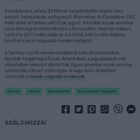
A produkcióra, amely 22 Marvel-szuperhősfilm végére tesz
pontot, hazai piacán, az Egyesült Államokban és Kanadában 350
millió dollár értékben váltottak jegyet. A korábbi észak-amerikai
nyitó hétvégi bevételi rekordot a Bosszúállók: Végtelen háború
tartotta 257,7 millió dollárral. A külföldi, 640,5 millió dolláros
bevétel is jóval magasabb minden eddiginél.
A fantasy-sci-fit minden korábbinál több filmszínházban
kezdték forgalmazni Észak-Amerikában, a jegyeladások már
elővételben rekordot döntöttek. Egyes amerikai mozik nonstop
vetítették a filmet a hétvégén. A nagy mozi-őrületben
történtek is
kisebb-nagyobb incidensek.
Marvel
rekord
Bosszúállók
Bosszúállók: Végjáték
SZÓLJ HOZZÁ!