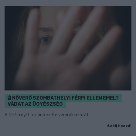
NŐVERŐ SZOMBATHELYI FÉRFI ELLEN EMELT
VÁDAT AZ ÜGYÉSZSÉG
A férfi a nyílt utcán kezdte verni áldozatát.
Szólj hozzá!