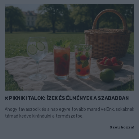
PIKNIK ITALOK: ÍZEK ÉS ÉLMÉNYEK A SZABADBAN
Ahogy tavaszodik és a nap egyre tovább marad velünk, sokaknak
támad kedve kirándulni a természetbe.
Szólj hozzá!