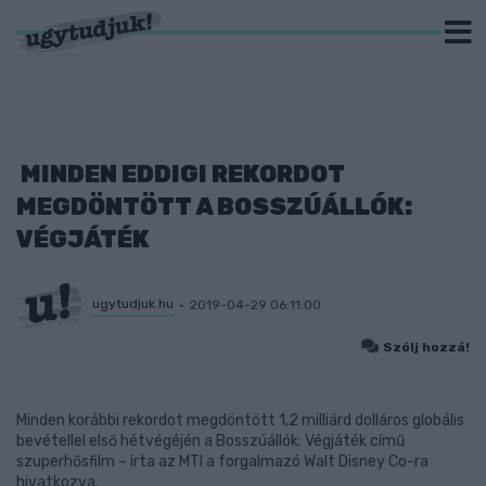
MINDEN EDDIGI REKORDOT
MEGDÖNTÖTT A BOSSZÚÁLLÓK:
VÉGJÁTÉK
ugytudjuk.hu
2019-04-29 06:11:00
Szólj hozzá!
Minden korábbi rekordot megdöntött 1,2 milliárd dolláros globális
bevétellel első hétvégéjén a Bosszúállók: Végjáték című
szuperhősfilm – írta az MTI a forgalmazó Walt Disney Co-ra
hivatkozva.