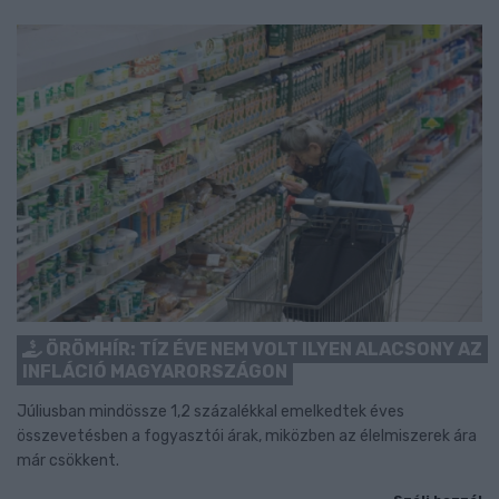
ÖRÖMHÍR: TÍZ ÉVE NEM VOLT ILYEN ALACSONY AZ
INFLÁCIÓ MAGYARORSZÁGON
Júliusban mindössze 1,2 százalékkal emelkedtek éves
összevetésben a fogyasztói árak, miközben az élelmiszerek ára
már csökkent.