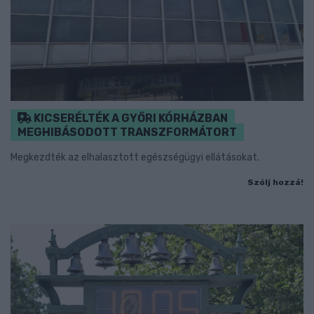
KICSERÉLTÉK A GYŐRI KÓRHÁZBAN
MEGHIBÁSODOTT TRANSZFORMÁTORT
Megkezdték az elhalasztott egészségügyi ellátásokat.
Szólj hozzá!