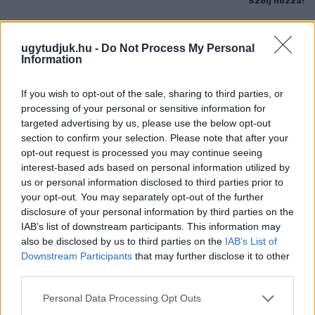
Szólj hozzá!
ugytudjuk.hu -
Do Not Process My Personal
Information
If you wish to opt-out of the sale, sharing to third parties, or
processing of your personal or sensitive information for
targeted advertising by us, please use the below opt-out
section to confirm your selection. Please note that after your
opt-out request is processed you may continue seeing
interest-based ads based on personal information utilized by
us or personal information disclosed to third parties prior to
your opt-out. You may separately opt-out of the further
disclosure of your personal information by third parties on the
IAB’s list of downstream participants. This information may
also be disclosed by us to third parties on the
IAB’s List of
A BAROKK ÖSSZES ÁRNYALATA ÉS MÉG EGY SOR
Downstream Participants
that may further disclose it to other
KIVÁLÓ PROGRAM VÁR MINDENKIT EZEN A HÉTVÉGÉN
third parties.
GYŐRBEN
Please note that this website/app uses one or more Google
Personal Data Processing Opt Outs
Középpontban a hagyományőrzés, de lesz Pogány Induló és
services and may gather and store information including but