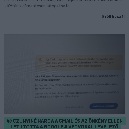
– Kőtár is díjmentesen látogatható.
Szólj hozzá!
CZUNYINÉ HARCA A GMAIL ÉS AZ ÖNKÉNY ELLEN
- LETILTOTTA A GOOGLE A VÉDVONAL LEVELEZŐ