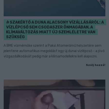
SZAKÉRTŐ A DUNA ALACSONY VÍZÁLLÁSÁRÓL: A
VÍZLÉPCSŐ SEM CSODASZER ÖNMAGÁBAN, A
KLÍMAVÁLTOZÁS MIATT ÚJ SZEMLÉLETRE VAN
SZÜKSÉG
A BME vízmérnöke szerint a Paksi Atomerőmű helyzetére sem
jelentene automatikus megoldást egy új dunai vízlépcső - a jövő
vízgazdálkodását pedig már a klímamodellekre kell alapozni.
Szólj hozzá!