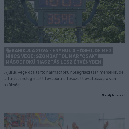
KÁNIKULA 2026 - ENYHÜL A HŐSÉG, DE MÉG
NINCS VÉGE: SZOMBATTÓL MÁR “CSAK”
MÁSODFOKÚ RIASZTÁS LESZ ÉRVÉNYBEN
A július vége óta tartó harmadfokú hőségriasztást mérséklik, de
a tartós meleg miatt továbbra is fokozott óvatosságra van
szükség.
Szólj hozzá!