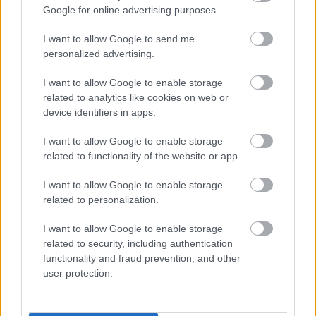
A GYŐRI AUDI ETO KC PÉNTEKI FELKÉSZÜLÉSI
Google for online advertising purposes.
MÉRKŐZÉSE
I want to allow Google to send me
Az energiaellátás tehermentesítése érdekében másfél órával
personalized advertising.
előrébb hozták a Brest Bretagne Handball elleni találkozó
kezdését.
I want to allow Google to enable storage
related to analytics like cookies on web or
1 hozzászólás
device identifiers in apps.
I want to allow Google to enable storage
related to functionality of the website or app.
I want to allow Google to enable storage
related to personalization.
I want to allow Google to enable storage
related to security, including authentication
functionality and fraud prevention, and other
user protection.