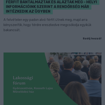
FÉRFIT BÁNTALMAZTAK ÉS ALÁZTAK MEG - HELYI
INFORMÁCIÓINK SZERINT A RENDŐRSÉG MÁR
INTÉZKEDIK AZ ÜGYBEN
A felvételen egy padon alvó férfit ütnek meg, majd arra
kényszerítik, hogy térdre ereszkedve megcsókolja egyikük
bakancsát.
Szólj hozzá!