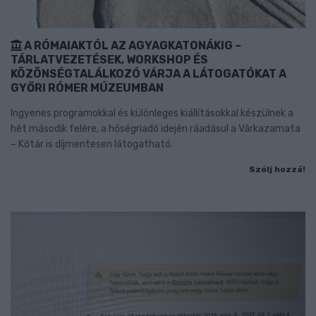
A RÓMAIAKTÓL AZ AGYAGKATONÁKIG –
TÁRLATVEZETÉSEK, WORKSHOP ÉS
KÖZÖNSÉGTALÁLKOZÓ VÁRJA A LÁTOGATÓKAT A
GYŐRI RÓMER MÚZEUMBAN
Ingyenes programokkal és különleges kiállításokkal készülnek a
hét második felére, a hőségriadó idején ráadásul a Várkazamata
– Kőtár is díjmentesen látogatható.
Szólj hozzá!