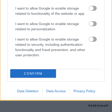
I want to allow Google to enable storage
related to functionality of the website or app.
I want to allow Google to enable storage
related to personalization.
I want to allow Google to enable storage
related to security, including authentication
functionality and fraud prevention, and other
user protection.
FONTOS ÜZENET A HŐSÉGRIADÓ IDEJÉRE: A GYŐR
APPLIKÁCIÓ LETÖLTÉSÉRE BIZTATJA A
CONFIRM
LAKOSSÁGOT KÓSA ROLAND
Az alpolgármester szerint a rendkívüli kánikula a
közműrendszereket is fokozottan terheli, ezért érdemes
Data Deletion
Data Access
Privacy Policy
bekapcsolni a push értesítéseket.
Szólj hozzá!