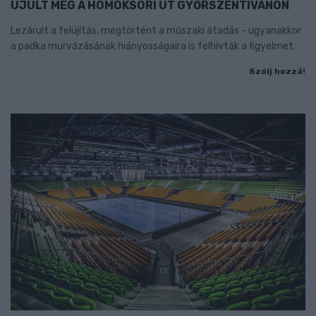
ÚJULT MEG A HOMOKSORI ÚT GYŐRSZENTIVÁNON
Lezárult a felújítás, megtörtént a műszaki átadás - ugyanakkor
a padka murvázásának hiányosságaira is felhívták a figyelmet.
Szólj hozzá!