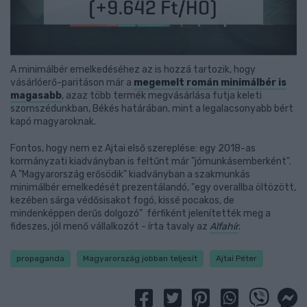
A minimálbér emelkedéséhez az is hozzá tartozik, hogy
vásárlóerő-paritáson már a
megemelt román minimálbér is
magasabb
, azaz több termék megvásárlása futja keleti
szomszédunkban, Békés határában, mint a legalacsonyabb bért
kapó magyaroknak.
Fontos, hogy nem ez Ajtai első szereplése: egy 2018-as
kormányzati kiadványban is feltűnt már "jómunkásemberként".
A "Magyarország erősödik" kiadványban a szakmunkás
minimálbér emelkedését prezentálandó, "egy overallba öltözött,
kezében sárga védősisakot fogó, kissé pocakos, de
mindenképpen derűs dolgozó" férfiként jelenítették meg a
fideszes, jól menő vállalkozót - írta tavaly az
Alfahír
.
propaganda
Magyarország jobban teljesít
Ajtai Péter