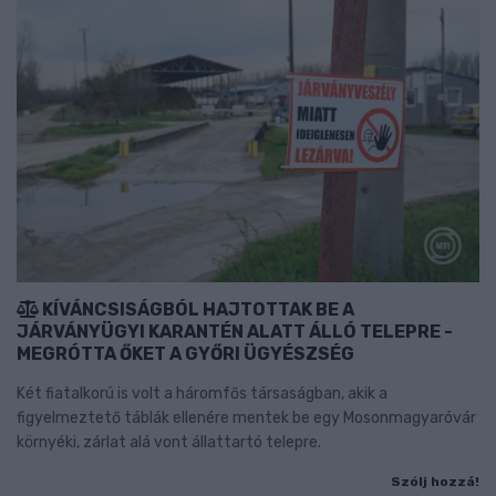
KÍVÁNCSISÁGBÓL HAJTOTTAK BE A
JÁRVÁNYÜGYI KARANTÉN ALATT ÁLLÓ TELEPRE -
MEGRÓTTA ŐKET A GYŐRI ÜGYÉSZSÉG
Két fiatalkorú is volt a háromfős társaságban, akik a
figyelmeztető táblák ellenére mentek be egy Mosonmagyaróvár
környéki, zárlat alá vont állattartó telepre.
Szólj hozzá!