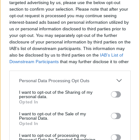
targeted advertising by us, please use the below opt-out
section to confirm your selection. Please note that after your
opt-out request is processed you may continue seeing
interest-based ads based on personal information utilized by
us or personal information disclosed to third parties prior to
your opt-out. You may separately opt-out of the further
A NAPOKBAN BEFEJEZŐDIK A GYŐRI
disclosure of your personal information by third parties on the
DÍSZKIVILÁGÍTÁS LEKAPCSOLÁSA
IAB’s list of downstream participants. This information may
also be disclosed by us to third parties on the
IAB’s List of
A város 77 helyszínén zajlik a munkavégzés, a Győr Projekt
Downstream Participants
that may further disclose it to other
kezelésében lévő épületek egy részét is érinti az intézkedés.
third parties.
Szólj hozzá!
Please note that this website/app uses one or more Google
Personal Data Processing Opt Outs
services and may gather and store information including but
not limited to your visit or usage behaviour. You may click to
I want to opt-out of the Sharing of my
personal data.
grant or deny consent to Google and its third-party tags to
Opted In
use your data for below specified purposes in below Google
consent section.
I want to opt-out of the Sale of my
Personal Data.
Opted In
I want to opt-out of processing my
Personal Data for Targeted Advertising.