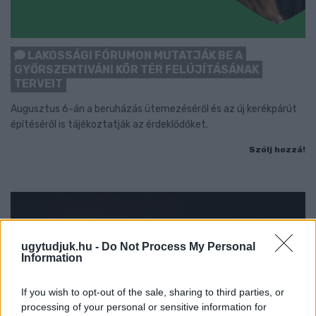
LAKOSSÁGI FÓRUMON MUTATJÁK BE A
GYŐRSZENTIVÁNI KÖR TÉR FELÚJÍTÁSÁNAK
TERVEIT
Augusztus 6-án a beruházás ütemezéséről és az új kerékpárút
építéséről is tájékoztatják az érdeklődőket.
Szólj hozzá!
ugytudjuk.hu -
Do Not Process My Personal
Information
If you wish to opt-out of the sale, sharing to third parties, or
processing of your personal or sensitive information for