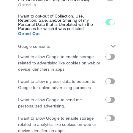
Opted In
I want to opt-out of Collection, Use,
Retention, Sale, and/or Sharing of my
Personal Data that Is Unrelated with the
Purposes for which it was collected.
Opted Out
KÁNIKULA-AKTUÁL: MEGHOSSZABBÍTOTTÁK A
Google consents
HŐSÉGRIASZTÁST, A KÖVETKEZŐ 48 ÓRA LEHET A
I want to allow Google to enable storage
LEGKRITIKUSABB AZ ENERGIAELLÁTÁS
related to advertising like cookies on web or
SZEMPONTJÁBÓL, DE AZ UTOLSÓ PAKSI TURBINA
device identifiers in apps.
EGYELŐRE KITART
A Védelmi Munkacsoport szerint egyelőre stabil az ország
I want to allow my user data to be sent to
villamosenergia-rendszere, de továbbra is takarékosságra kérik
Google for online advertising purposes.
a lakosságot és a nagyfogyasztókat.
I want to allow Google to send me
Szólj hozzá!
personalized advertising.
I want to allow Google to enable storage
related to analytics like cookies on web or
device identifiers in apps.