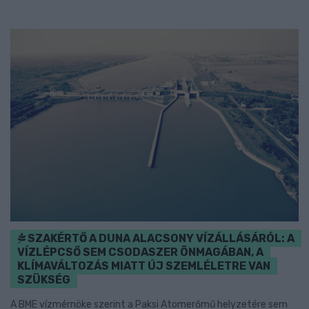
SZAKÉRTŐ A DUNA ALACSONY VÍZÁLLÁSÁRÓL: A
VÍZLÉPCSŐ SEM CSODASZER ÖNMAGÁBAN, A
KLÍMAVÁLTOZÁS MIATT ÚJ SZEMLÉLETRE VAN
SZÜKSÉG
A BME vízmérnöke szerint a Paksi Atomerőmű helyzetére sem