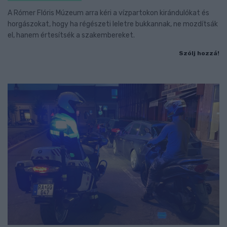
A Rómer Flóris Múzeum arra kéri a vízpartokon kirándulókat és
horgászokat, hogy ha régészeti leletre bukkannak, ne mozdítsák
el, hanem értesítsék a szakembereket.
Szólj hozzá!