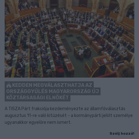
KEDDEN MEGVÁLASZTHATJA AZ
ORSZÁGGYŰLÉS MAGYARORSZÁG ÚJ
KÖZTÁRSASÁGI ELNÖKÉT
A TISZA Párt frakciója kezdeményezte az államfőválasztás
augusztus 11-re való kitűzését - a kormánypárti jelölt személye
ugyanakkor egyelőre nem ismert.
Szólj hozzá!