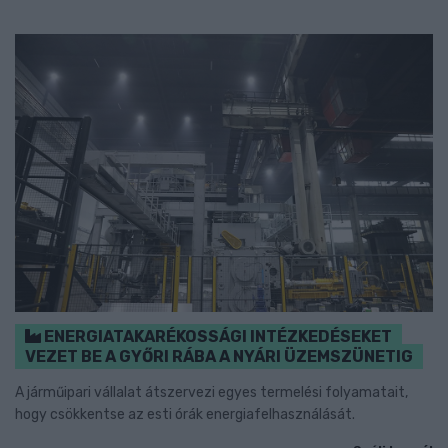
ENERGIATAKARÉKOSSÁGI INTÉZKEDÉSEKET
VEZET BE A GYŐRI RÁBA A NYÁRI ÜZEMSZÜNETIG
A járműipari vállalat átszervezi egyes termelési folyamatait,
hogy csökkentse az esti órák energiafelhasználását.