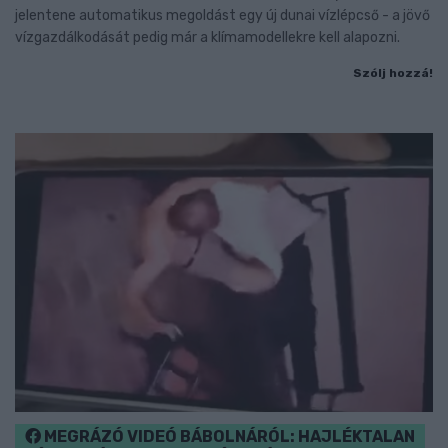
jelentene automatikus megoldást egy új dunai vízlépcső - a jövő
vízgazdálkodását pedig már a klímamodellekre kell alapozni.
Szólj hozzá!
MEGRÁZÓ VIDEÓ BÁBOLNÁRÓL: HAJLÉKTALAN