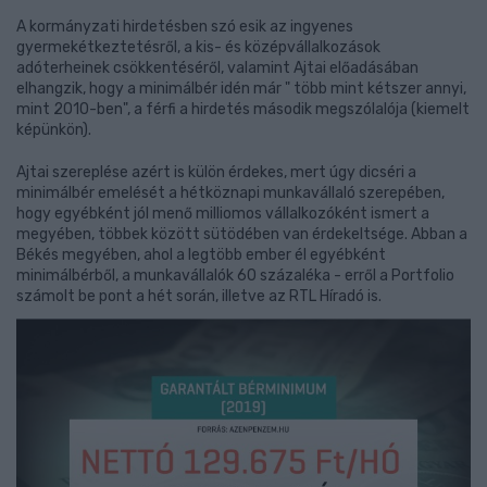
A kormányzati hirdetésben szó esik az ingyenes
gyermekétkeztetésről, a kis- és középvállalkozások
adóterheinek csökkentéséről, valamint Ajtai előadásában
elhangzik, hogy a minimálbér idén már " több mint kétszer annyi,
mint 2010-ben", a férfi a hirdetés második megszólalója (kiemelt
képünkön).
Ajtai szereplése azért is külön érdekes, mert úgy dicséri a
minimálbér emelését a hétköznapi munkavállaló szerepében,
hogy egyébként jól menő milliomos vállalkozóként ismert a
megyében, többek között sütödében van érdekeltsége. Abban a
Békés megyében, ahol a legtöbb ember él egyébként
minimálbérből, a munkavállalók 60 százaléka - erről a Portfolio
számolt be pont a hét során, illetve az RTL Híradó is.