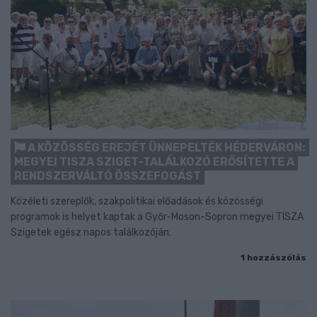
A KÖZÖSSÉG EREJÉT ÜNNEPELTÉK HÉDERVÁRON:
MEGYEI TISZA SZIGET-TALÁLKOZÓ ERŐSÍTETTE A
RENDSZERVÁLTÓ ÖSSZEFOGÁST
Közéleti szereplők, szakpolitikai előadások és közösségi
programok is helyet kaptak a Győr-Moson-Sopron megyei TISZA
Szigetek egész napos találkozóján.
1 hozzászólás