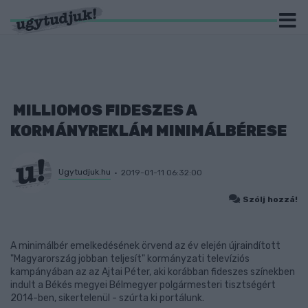
MILLIOMOS FIDESZES A
KORMÁNYREKLÁM MINIMÁLBÉRESE
Ugytudjuk.hu
2019-01-11 06:32:00
Szólj hozzá!
A minimálbér emelkedésének örvend az év elején újraindított
"Magyarország jobban teljesít" kormányzati televíziós
kampányában az az Ajtai Péter, aki korábban fideszes színekben
indult a Békés megyei Bélmegyer polgármesteri tisztségért
2014-ben, sikertelenül - szúrta ki portálunk.