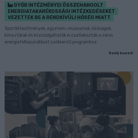
GYŐR INTÉZMÉNYEI ÖSSZEHANGOLT
ENERGIATAKARÉKOSSÁGI INTÉZKEDÉSEKET
VEZETTEK BE A RENDKÍVÜLI HŐSÉG MIATT
Sportlétesítmények, egyetem, múzeumok, bíróságok,
könyvtárak és közszolgáltatók is csatlakoztak a város
energiafelhasználását csökkentő programhoz.
Szólj hozzá!