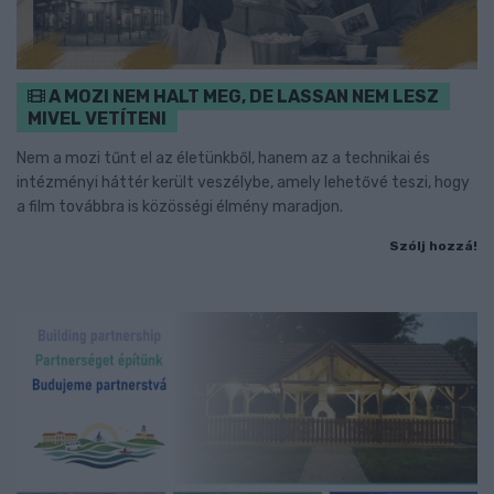
A MOZI NEM HALT MEG, DE LASSAN NEM LESZ
MIVEL VETÍTENI
Nem a mozi tűnt el az életünkből, hanem az a technikai és
intézményi háttér került veszélybe, amely lehetővé teszi, hogy
a film továbbra is közösségi élmény maradjon.
Szólj hozzá!