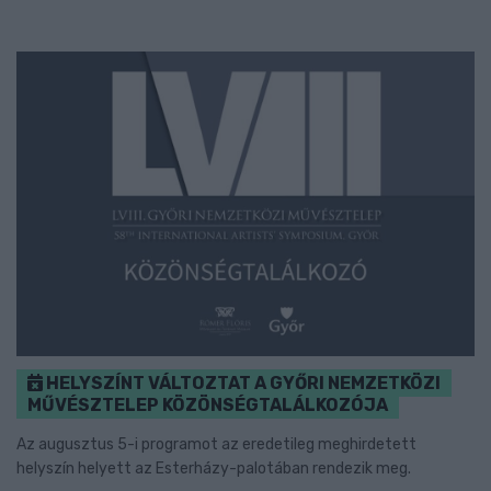
HELYSZÍNT VÁLTOZTAT A GYŐRI NEMZETKÖZI
MŰVÉSZTELEP KÖZÖNSÉGTALÁLKOZÓJA
Az augusztus 5-i programot az eredetileg meghirdetett
helyszín helyett az Esterházy-palotában rendezik meg.