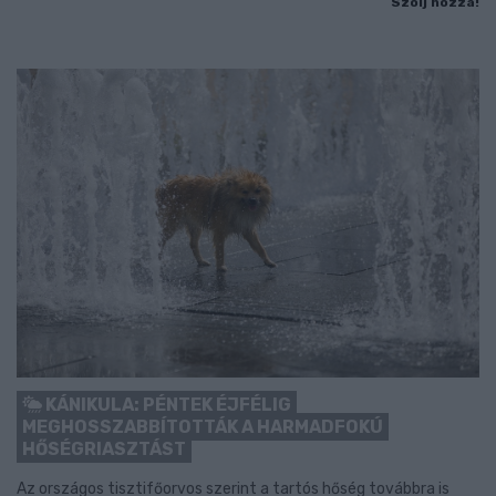
Szólj hozzá!
KÁNIKULA: PÉNTEK ÉJFÉLIG
MEGHOSSZABBÍTOTTÁK A HARMADFOKÚ
HŐSÉGRIASZTÁST
Az országos tisztifőorvos szerint a tartós hőség továbbra is