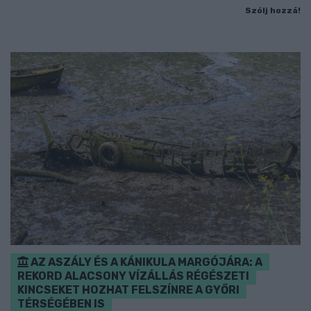
Szólj hozzá!
AZ ASZÁLY ÉS A KÁNIKULA MARGÓJÁRA: A
REKORD ALACSONY VÍZÁLLÁS RÉGÉSZETI
KINCSEKET HOZHAT FELSZÍNRE A GYŐRI
TÉRSÉGÉBEN IS