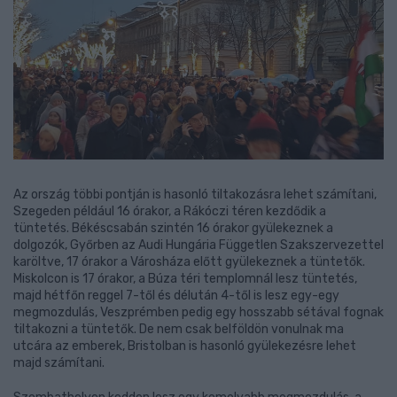
Az ország többi pontján is hasonló tiltakozásra lehet számítani,
Szegeden például 16 órakor, a Rákóczi téren kezdődik a
tüntetés. Békéscsabán szintén 16 órakor gyülekeznek a
dolgozók, Győrben az Audi Hungária Független Szakszervezettel
karöltve, 17 órakor a Városháza előtt gyülekeznek a tüntetők.
Miskolcon is 17 órakor, a Búza téri templomnál lesz tüntetés,
majd hétfőn reggel 7-től és délután 4-től is lesz egy-egy
megmozdulás, Veszprémben pedig egy hosszabb sétával fognak
tiltakozni a tüntetők. De nem csak belföldön vonulnak ma
utcára az emberek, Bristolban is hasonló gyülekezésre lehet
majd számítani.