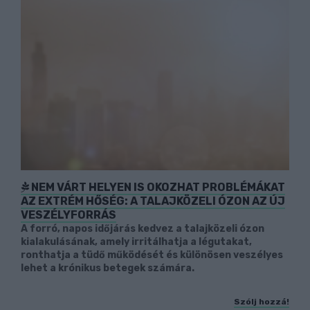
NEM VÁRT HELYEN IS OKOZHAT PROBLÉMÁKAT
AZ EXTRÉM HŐSÉG: A TALAJKÖZELI ÓZON AZ ÚJ
VESZÉLYFORRÁS
A forró, napos időjárás kedvez a talajközeli ózon
kialakulásának, amely irritálhatja a légutakat,
ronthatja a tüdő működését és különösen veszélyes
lehet a krónikus betegek számára.
Szólj hozzá!