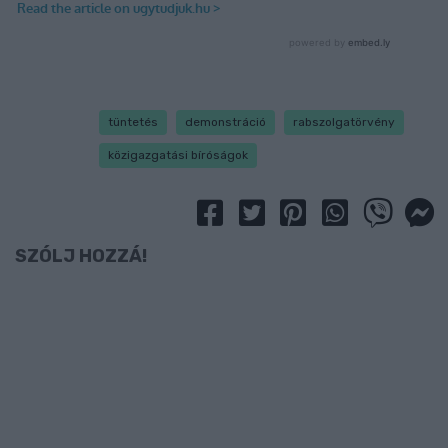
tüntetés
demonstráció
rabszolgatörvény
közigazgatási bíróságok
SZÓLJ HOZZÁ!