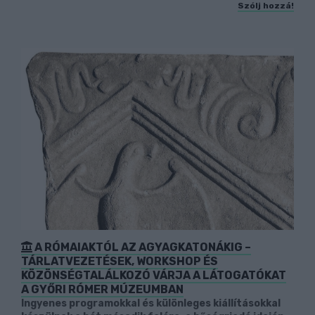
Szólj hozzá!
A RÓMAIAKTÓL AZ AGYAGKATONÁKIG –
TÁRLATVEZETÉSEK, WORKSHOP ÉS
KÖZÖNSÉGTALÁLKOZÓ VÁRJA A LÁTOGATÓKAT
A GYŐRI RÓMER MÚZEUMBAN
Ingyenes programokkal és különleges kiállításokkal