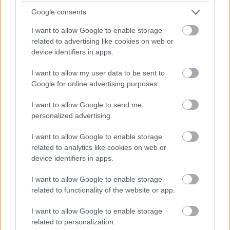
Google consents
KÉT RÉSZLETBEN ÉRKEZIK A 100 EZER
FORINTOS ISKOLAKEZDÉSI TÁMOGATÁS, AMIT
I want to allow Google to enable storage
NEM KELL KÜLÖN IGÉNYELNI
related to advertising like cookies on web or
Az első 50 ezer forintot még a tanévkezdés előtt
device identifiers in apps.
folyósítja a Magyar Államkincstár, a második részlet
novemberben, utalvány formájában érkezik.
I want to allow my user data to be sent to
Google for online advertising purposes.
1 hozzászólás
I want to allow Google to send me
personalized advertising.
I want to allow Google to enable storage
related to analytics like cookies on web or
device identifiers in apps.
I want to allow Google to enable storage
related to functionality of the website or app.
I want to allow Google to enable storage
related to personalization.