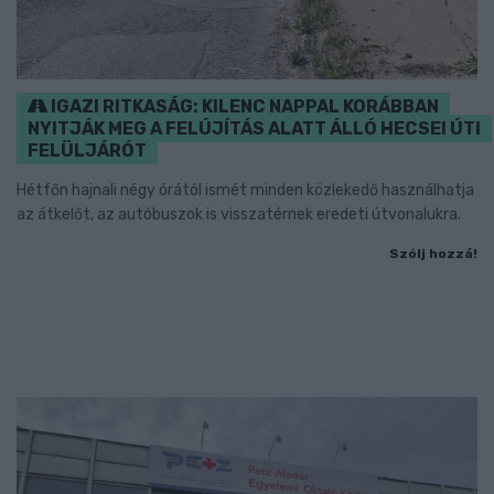
IGAZI RITKASÁG: KILENC NAPPAL KORÁBBAN
NYITJÁK MEG A FELÚJÍTÁS ALATT ÁLLÓ HECSEI ÚTI
FELÜLJÁRÓT
Hétfőn hajnali négy órától ismét minden közlekedő használhatja
az átkelőt, az autóbuszok is visszatérnek eredeti útvonalukra.
Szólj hozzá!