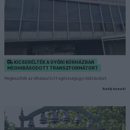
KICSERÉLTÉK A GYŐRI KÓRHÁZBAN
MEGHIBÁSODOTT TRANSZFORMÁTORT
Megkezdték az elhalasztott egészségügyi ellátásokat.
Szólj hozzá!