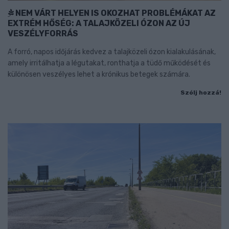
NEM VÁRT HELYEN IS OKOZHAT PROBLÉMÁKAT AZ
EXTRÉM HŐSÉG: A TALAJKÖZELI ÓZON AZ ÚJ
VESZÉLYFORRÁS
A forró, napos időjárás kedvez a talajközeli ózon kialakulásának,
amely irritálhatja a légutakat, ronthatja a tüdő működését és
különösen veszélyes lehet a krónikus betegek számára.
Szólj hozzá!