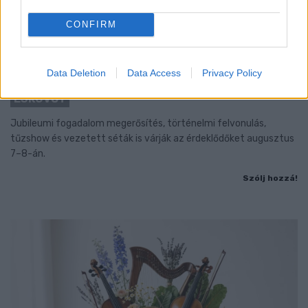
CONFIRM
BAROKK POMPÁBA ÖLTÖZIK A BELVÁROS:
Data Deletion
Data Access
Privacy Policy
HÉTVÉGÉN RENDEZIK MEG A XXXIII. GYŐRI BAROKK
ESKÜVŐT
Jubileumi fogadalom megerősítés, történelmi felvonulás,
tűzshow és vezetett séták is várják az érdeklődőket augusztus
7–8-án.
Szólj hozzá!