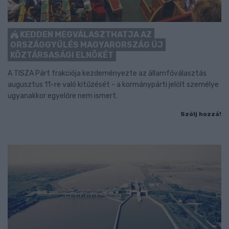
KEDDEN MEGVÁLASZTHATJA AZ
ORSZÁGGYŰLÉS MAGYARORSZÁG ÚJ
KÖZTÁRSASÁGI ELNÖKÉT
A TISZA Párt frakciója kezdeményezte az államfőválasztás
augusztus 11-re való kitűzését - a kormánypárti jelölt személye
ugyanakkor egyelőre nem ismert.
Szólj hozzá!