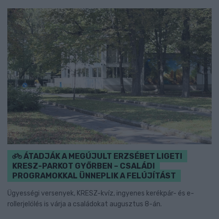
ÁTADJÁK A MEGÚJULT ERZSÉBET LIGETI
KRESZ-PARKOT GYŐRBEN – CSALÁDI
PROGRAMOKKAL ÜNNEPLIK A FELÚJÍTÁST
Ügyességi versenyek, KRESZ-kvíz, ingyenes kerékpár- és e-
rollerjelölés is várja a családokat augusztus 8-án.