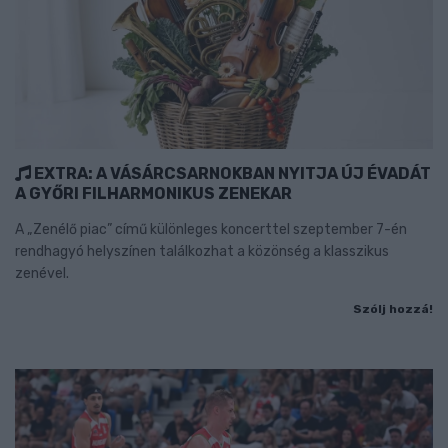
EXTRA: A VÁSÁRCSARNOKBAN NYITJA ÚJ ÉVADÁT
A GYŐRI FILHARMONIKUS ZENEKAR
A „Zenélő piac” című különleges koncerttel szeptember 7-én
rendhagyó helyszínen találkozhat a közönség a klasszikus
zenével.
Szólj hozzá!