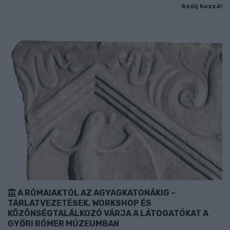
Szólj hozzá!
A RÓMAIAKTÓL AZ AGYAGKATONÁKIG –
TÁRLATVEZETÉSEK, WORKSHOP ÉS
KÖZÖNSÉGTALÁLKOZÓ VÁRJA A LÁTOGATÓKAT A
GYŐRI RÓMER MÚZEUMBAN