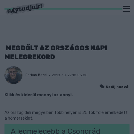
MEGDŐLT AZ ORSZÁGOS NAPI
MELEGREKORD
Farkas Bazsi
2018-10-27 18:55:00
Szólj hozzá!
Klikk és kiderül mennyi az annyi.
Az ország déli megyéiben több helyen is 25 fok fölé emelkedett
a hőmérséklet.
A legmelegebb a Csongrád