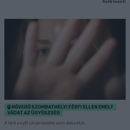
Szólj hozzá!
NŐVERŐ SZOMBATHELYI FÉRFI ELLEN EMELT
VÁDAT AZ ÜGYÉSZSÉG
A férfi a nyílt utcán kezdte verni áldozatát.