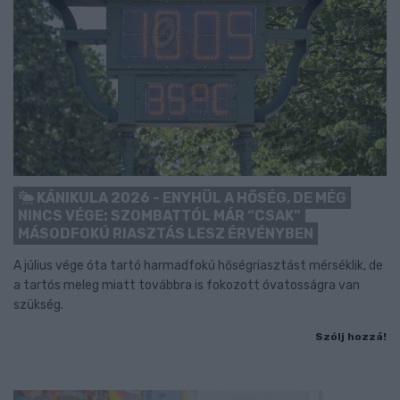
KÁNIKULA 2026 - ENYHÜL A HŐSÉG, DE MÉG
NINCS VÉGE: SZOMBATTÓL MÁR “CSAK”
MÁSODFOKÚ RIASZTÁS LESZ ÉRVÉNYBEN
A július vége óta tartó harmadfokú hőségriasztást mérséklik, de
a tartós meleg miatt továbbra is fokozott óvatosságra van
szükség.
Szólj hozzá!