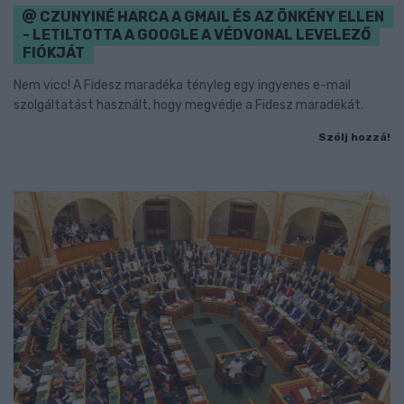
CZUNYINÉ HARCA A GMAIL ÉS AZ ÖNKÉNY ELLEN
- LETILTOTTA A GOOGLE A VÉDVONAL LEVELEZŐ
FIÓKJÁT
Nem vicc! A Fidesz maradéka tényleg egy ingyenes e-mail
szolgáltatást használt, hogy megvédje a Fidesz maradékát.
Szólj hozzá!