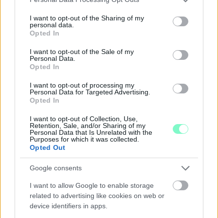
GYŐRBEN
services and may gather and store information including but
not limited to your visit or usage behaviour. You may click to
I want to opt-out of the Sharing of my
Középpontban a hagyományőrzés, de lesz Pogány Induló és
personal data.
grant or deny consent to Google and its third-party tags to
Majka koncert, jóga szeánsz, “borhajózás” és egy csomó minden
Opted In
use your data for below specified purposes in below Google
más.
consent section.
I want to opt-out of the Sale of my
Szólj hozzá!
Personal Data.
Opted In
I want to opt-out of processing my
Personal Data for Targeted Advertising.
Opted In
I want to opt-out of Collection, Use,
Retention, Sale, and/or Sharing of my
Personal Data that Is Unrelated with the
Purposes for which it was collected.
Opted Out
Google consents
I want to allow Google to enable storage
related to advertising like cookies on web or
device identifiers in apps.