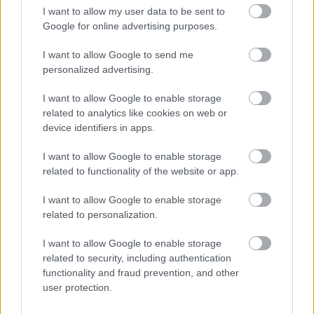
I want to allow my user data to be sent to
ENERGIATAKARÉKOSSÁG: KORÁBBAN KEZDŐDIK
Google for online advertising purposes.
A GYŐRI AUDI ETO KC PÉNTEKI FELKÉSZÜLÉSI
MÉRKŐZÉSE
I want to allow Google to send me
personalized advertising.
Az energiaellátás tehermentesítése érdekében másfél órával
előrébb hozták a Brest Bretagne Handball elleni találkozó
I want to allow Google to enable storage
kezdését.
related to analytics like cookies on web or
device identifiers in apps.
1 hozzászólás
I want to allow Google to enable storage
related to functionality of the website or app.
I want to allow Google to enable storage
related to personalization.
I want to allow Google to enable storage
related to security, including authentication
functionality and fraud prevention, and other
user protection.