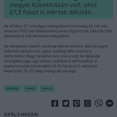
megyei Kübekházán volt, ahol
27,3 fokot is mértek délután.
Az október 27-i országos melegrekord mostanáig 26 fok volt,
amelyet 1952-ben Balatonfenyvesen rögzítettek. Délután több
állomáson is mértek ennél melegebbet.
Az előrejelzés szerint vasárnap eleinte elvétve, délután egyre
többfelé várható eső, zápor, esetleg néhol zivatar is
előfordulhat. Nagy területen lesz erős a szél. Az Alpokalja
térségében egy-egy viharos széllökés is előfordulhat. A
legalacsonyabb hőmérséklet 8-15 fok között valószínű.
Napközben 19-25 fokig melegszik a levegő.
időjárás
meleg
rekord
SZÓLJ HOZZÁ!