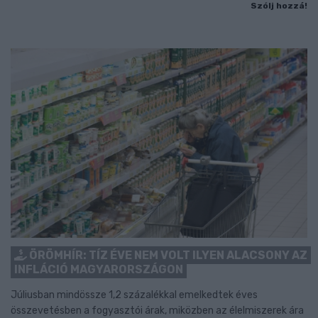
Szólj hozzá!
ÖRÖMHÍR: TÍZ ÉVE NEM VOLT ILYEN ALACSONY AZ
INFLÁCIÓ MAGYARORSZÁGON
Júliusban mindössze 1,2 százalékkal emelkedtek éves
összevetésben a fogyasztói árak, miközben az élelmiszerek ára