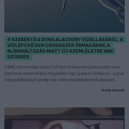
SZAKÉRTŐ A DUNA ALACSONY VÍZÁLLÁSÁRÓL: A
VÍZLÉPCSŐ SEM CSODASZER ÖNMAGÁBAN, A
KLÍMAVÁLTOZÁS MIATT ÚJ SZEMLÉLETRE VAN
SZÜKSÉG
A BME vízmérnöke szerint a Paksi Atomerőmű helyzetére sem
jelentene automatikus megoldást egy új dunai vízlépcső - a jövő
vízgazdálkodását pedig már a klímamodellekre kell alapozni.
Szólj hozzá!