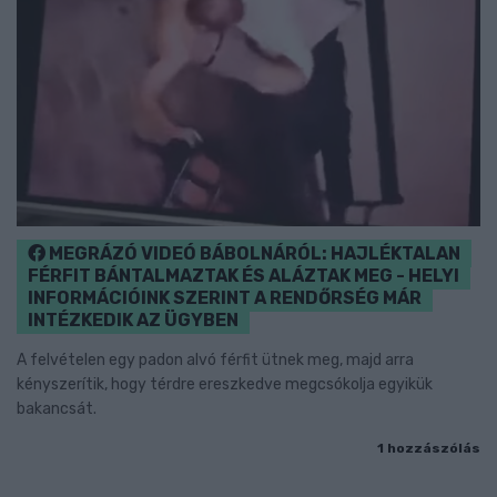
MEGRÁZÓ VIDEÓ BÁBOLNÁRÓL: HAJLÉKTALAN
FÉRFIT BÁNTALMAZTAK ÉS ALÁZTAK MEG - HELYI
INFORMÁCIÓINK SZERINT A RENDŐRSÉG MÁR
INTÉZKEDIK AZ ÜGYBEN
A felvételen egy padon alvó férfit ütnek meg, majd arra
kényszerítik, hogy térdre ereszkedve megcsókolja egyikük
bakancsát.
1 hozzászólás