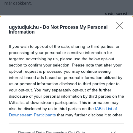
már csökkent.
Szólj hozzá!
ugytudjuk.hu -
Do Not Process My Personal
Information
If you wish to opt-out of the sale, sharing to third parties, or
processing of your personal or sensitive information for
targeted advertising by us, please use the below opt-out
section to confirm your selection. Please note that after your
opt-out request is processed you may continue seeing
interest-based ads based on personal information utilized by
us or personal information disclosed to third parties prior to
your opt-out. You may separately opt-out of the further
disclosure of your personal information by third parties on the
IAB’s list of downstream participants. This information may
also be disclosed by us to third parties on the
IAB’s List of
Downstream Participants
that may further disclose it to other
third parties.
A BAROKK ÖSSZES ÁRNYALATA ÉS MÉG EGY SOR
KIVÁLÓ PROGRAM VÁR MINDENKIT EZEN A HÉTVÉGÉN
Please note that this website/app uses one or more Google
Personal Data Processing Opt Outs