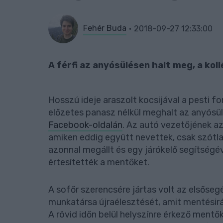
Fehér Buda
2018-09-27 12:33:00
A férfi az anyósülésen halt meg, a kol
Hosszú ideje araszolt kocsijával a pesti f
előzetes panasz nélkül meghalt az anyósülé
Facebook-oldalán
. Az autó vezetőjének az
amiken eddig együtt nevettek, csak szótlan
azonnal megállt és egy járókelő segítségé
értesítették a mentőket.
A sofőr szerencsére jártas volt az elsőse
munkatársa újraélesztését, amit mentésirá
A rövid időn belül helyszínre érkező mentő