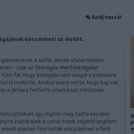
Szólj hozzá!
légájának köszönheti az életét.
orgalomban az a sofőr, akinek utasa minden
sen - írják az
Országos Mentőszolgálat
 tűnt fel, hogy kollégája nem reagál a poénokra
ul ül mellette. Amikor észre vette, hogy baj van
vel a járdára fektette utastársát miközben
gélynyújtásban, így rögtön meg tudta kezdeni
nyító bajtársunk a vonal másik végéről segített.
P
k emelt szinten folytatták a küzdelmet a férfi
T