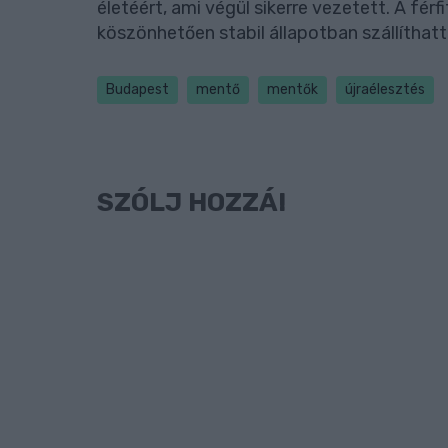
életéért, ami végül sikerre vezetett. A f
köszönhetően stabil állapotban szállíthat
Budapest
mentő
mentők
újraélesztés
SZÓLJ HOZZÁ!