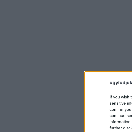
ugytudjuk
If you wish 
sensitive in
confirm you
continue se
information 
further disc