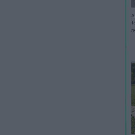
A
f
n