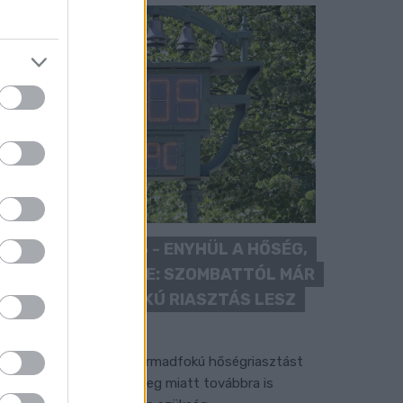
KÁNIKULA 2026 - ENYHÜL A HŐSÉG,
DE MÉG NINCS VÉGE: SZOMBATTÓL MÁR
“CSAK” MÁSODFOKÚ RIASZTÁS LESZ
ÉRVÉNYBEN
 július vége óta tartó harmadfokú hőségriasztást
érséklik, de a tartós meleg miatt továbbra is