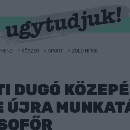
RMEND
KŐSZEG
SPORT
ZÖLD HÍREK
I DUGÓ KÖZEP
E ÚJRA MUNKAT
 SOFŐR