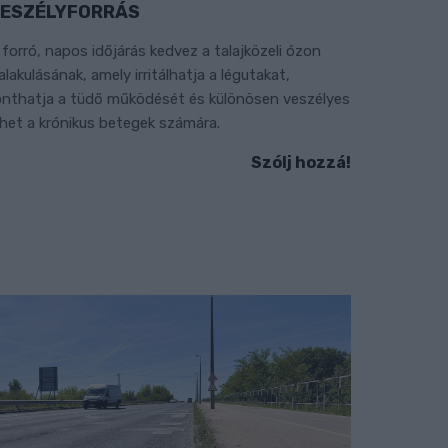
ESZÉLYFORRÁS
 forró, napos időjárás kedvez a talajközeli ózon
ialakulásának, amely irritálhatja a légutakat,
onthatja a tüdő működését és különösen veszélyes
ehet a krónikus betegek számára.
Szólj hozzá!