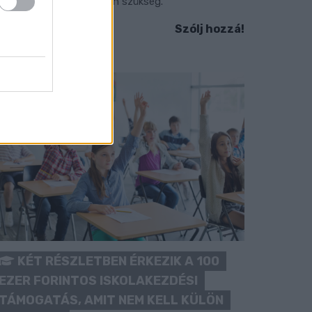
okozott óvatosságra van szükség.
Szólj hozzá!
KÉT RÉSZLETBEN ÉRKEZIK A 100
EZER FORINTOS ISKOLAKEZDÉSI
TÁMOGATÁS, AMIT NEM KELL KÜLÖN