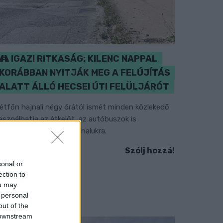
IGAZI RITKASÁG: KILENC NAPPAL
KORÁBBAN NYITJÁK MEG A FELÚJÍTÁS
ALATT ÁLLÓ HECSEI ÚTI FELÜLJÁRÓT
étfőn hajnali négy órától ismét minden közlekedő
asználhatja az átkelőt, az autóbuszok is
isszatérnek eredeti útvonalukra.
Szólj hozzá!
sonal or
ection to
ou may
 personal
out of the
 downstream