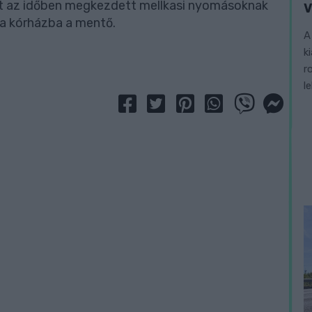
érfit az időben megkezdett mellkasi nyomásoknak
V
ta kórházba a mentő.
A
k
r
l