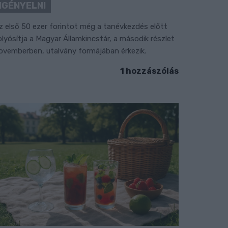
IGÉNYELNI
z első 50 ezer forintot még a tanévkezdés előtt
olyósítja a Magyar Államkincstár, a második részlet
ovemberben, utalvány formájában érkezik.
1 hozzászólás