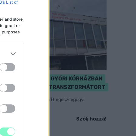
B’s List of
er and store
to grant or
ed purposes
KICSERÉLTÉK A GYŐRI KÓRHÁZBAN
MEGHIBÁSODOTT TRANSZFORMÁTORT
egkezdték az elhalasztott egészségügyi
llátásokat.
Szólj hozzá!