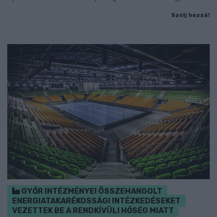
Szólj hozzá!
GYŐR INTÉZMÉNYEI ÖSSZEHANGOLT
ENERGIATAKARÉKOSSÁGI INTÉZKEDÉSEKET
VEZETTEK BE A RENDKÍVÜLI HŐSÉG MIATT