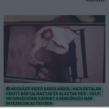
Szólj hozzá!
MEGRÁZÓ VIDEÓ BÁBOLNÁRÓL: HAJLÉKTALAN
FÉRFIT BÁNTALMAZTAK ÉS ALÁZTAK MEG - HELYI
INFORMÁCIÓINK SZERINT A RENDŐRSÉG MÁR
INTÉZKEDIK AZ ÜGYBEN