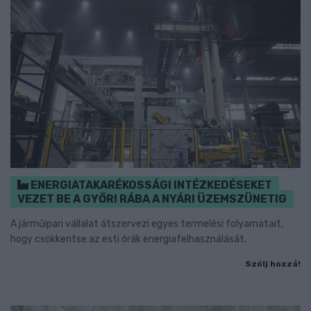
ENERGIATAKARÉKOSSÁGI INTÉZKEDÉSEKET
VEZET BE A GYŐRI RÁBA A NYÁRI ÜZEMSZÜNETIG
A járműipari vállalat átszervezi egyes termelési folyamatait,
hogy csökkentse az esti órák energiafelhasználását.
Szólj hozzá!