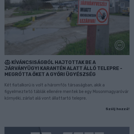
KÍVÁNCSISÁGBÓL HAJTOTTAK BE A
JÁRVÁNYÜGYI KARANTÉN ALATT ÁLLÓ TELEPRE -
MEGRÓTTA ŐKET A GYŐRI ÜGYÉSZSÉG
Két fiatalkorú is volt a háromfős társaságban, akik a
figyelmeztető táblák ellenére mentek be egy Mosonmagyaróvár
környéki, zárlat alá vont állattartó telepre.
Szólj hozzá!