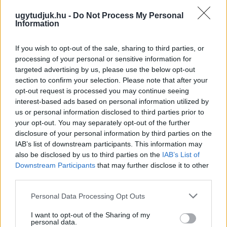
A felvételen egy padon alvó férfit ütnek meg, majd arra
ugytudjuk.hu -
Do Not Process My Personal
kényszerítik, hogy térdre ereszkedve megcsókolja egyikük
Information
bakancsát.
1 hozzászólás
If you wish to opt-out of the sale, sharing to third parties, or
processing of your personal or sensitive information for
targeted advertising by us, please use the below opt-out
section to confirm your selection. Please note that after your
opt-out request is processed you may continue seeing
interest-based ads based on personal information utilized by
us or personal information disclosed to third parties prior to
your opt-out. You may separately opt-out of the further
disclosure of your personal information by third parties on the
IAB’s list of downstream participants. This information may
also be disclosed by us to third parties on the
IAB’s List of
Downstream Participants
that may further disclose it to other
third parties.
Please note that this website/app uses one or more Google
Personal Data Processing Opt Outs
services and may gather and store information including but
not limited to your visit or usage behaviour. You may click to
I want to opt-out of the Sharing of my
personal data.
grant or deny consent to Google and its third-party tags to