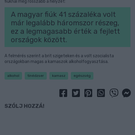
fiúknál még rosszabb a helyzet:
A magyar fiúk 41 százaléka volt
már legalább háromszor részeg,
ez a legmagasabb érték a fejlett
országok között.
A felmérés szerint a brit szigeteken és a volt szocialista
országokban magas a kamaszok alkoholfogyasztása.
alkohol
tinédzser
kamasz
egészség
SZÓLJ HOZZÁ!