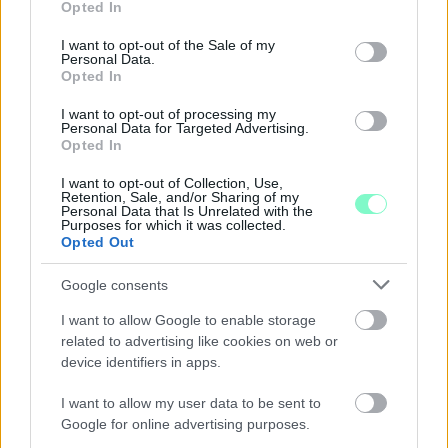
LAKOSSÁGI FÓRUMON MUTATJÁK BE A
Opted In
use your data for below specified purposes in below Google
GYŐRSZENTIVÁNI KÖR TÉR FELÚJÍTÁSÁNAK
consent section.
I want to opt-out of the Sale of my
TERVEIT
Personal Data.
Opted In
Augusztus 6-án a beruházás ütemezéséről és az új kerékpárút
építéséről is tájékoztatják az érdeklődőket.
I want to opt-out of processing my
Personal Data for Targeted Advertising.
Szólj hozzá!
Opted In
I want to opt-out of Collection, Use,
Retention, Sale, and/or Sharing of my
Personal Data that Is Unrelated with the
Purposes for which it was collected.
Opted Out
Google consents
I want to allow Google to enable storage
related to advertising like cookies on web or
device identifiers in apps.
I want to allow my user data to be sent to
Google for online advertising purposes.