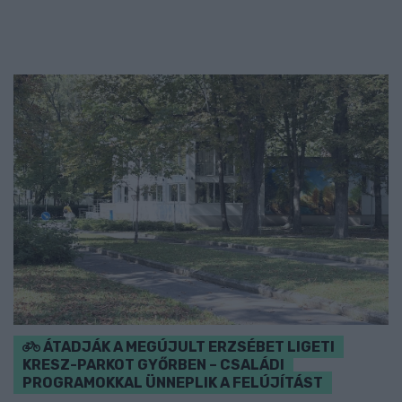
ÁTADJÁK A MEGÚJULT ERZSÉBET LIGETI
KRESZ-PARKOT GYŐRBEN – CSALÁDI
PROGRAMOKKAL ÜNNEPLIK A FELÚJÍTÁST