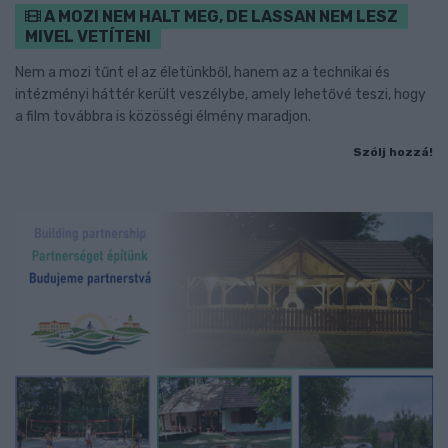
A MOZI NEM HALT MEG, DE LASSAN NEM LESZ
MIVEL VETÍTENI
Nem a mozi tűnt el az életünkből, hanem az a technikai és
intézményi háttér került veszélybe, amely lehetővé teszi, hogy
a film továbbra is közösségi élmény maradjon.
Szólj hozzá!