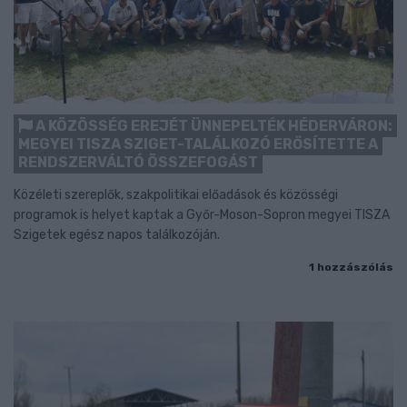
A KÖZÖSSÉG EREJÉT ÜNNEPELTÉK HÉDERVÁRON:
MEGYEI TISZA SZIGET-TALÁLKOZÓ ERŐSÍTETTE A
RENDSZERVÁLTÓ ÖSSZEFOGÁST
Közéleti szereplők, szakpolitikai előadások és közösségi
programok is helyet kaptak a Győr-Moson-Sopron megyei TISZA
Szigetek egész napos találkozóján.
1 hozzászólás