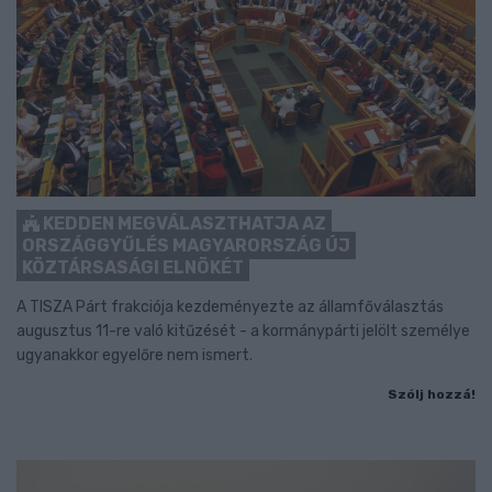
KEDDEN MEGVÁLASZTHATJA AZ
ORSZÁGGYŰLÉS MAGYARORSZÁG ÚJ
KÖZTÁRSASÁGI ELNÖKÉT
A TISZA Párt frakciója kezdeményezte az államfőválasztás
augusztus 11-re való kitűzését - a kormánypárti jelölt személye
ugyanakkor egyelőre nem ismert.
Szólj hozzá!