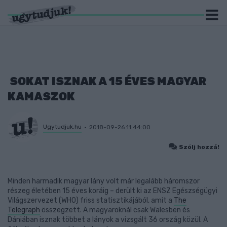
SOKAT ISZNAK A 15 ÉVES MAGYAR
KAMASZOK
Ugytudjuk.hu
2018-09-26 11:44:00
Szólj hozzá!
Minden harmadik magyar lány volt már legalább háromszor
részeg életében 15 éves koráig – derült ki az ENSZ Egészségügyi
Világszervezet (WHO) friss statisztikájából, amit a
The
Telegraph
összegzett. A magyaroknál csak Walesben és
Dániában isznak többet a lányok a vizsgált 36 ország közül. A