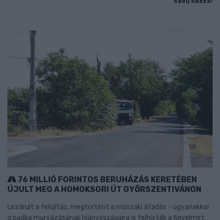
Szólj hozzá!
76 MILLIÓ FORINTOS BERUHÁZÁS KERETÉBEN
ÚJULT MEG A HOMOKSORI ÚT GYŐRSZENTIVÁNON
Lezárult a felújítás, megtörtént a műszaki átadás - ugyanakkor
a padka murvázásának hiányosságaira is felhívták a figyelmet.