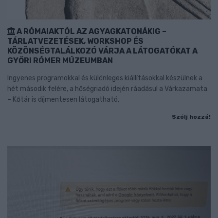
A RÓMAIAKTÓL AZ AGYAGKATONÁKIG –
TÁRLATVEZETÉSEK, WORKSHOP ÉS
KÖZÖNSÉGTALÁLKOZÓ VÁRJA A LÁTOGATÓKAT A
GYŐRI RÓMER MÚZEUMBAN
Ingyenes programokkal és különleges kiállításokkal készülnek a
hét második felére, a hőségriadó idején ráadásul a Várkazamata
– Kőtár is díjmentesen látogatható.
Szólj hozzá!