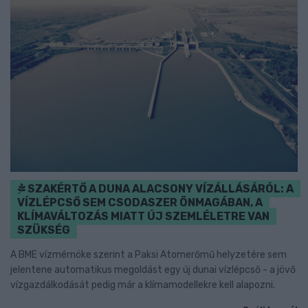
SZAKÉRTŐ A DUNA ALACSONY VÍZÁLLÁSÁRÓL: A
VÍZLÉPCSŐ SEM CSODASZER ÖNMAGÁBAN, A
KLÍMAVÁLTOZÁS MIATT ÚJ SZEMLÉLETRE VAN
SZÜKSÉG
A BME vízmérnöke szerint a Paksi Atomerőmű helyzetére sem
jelentene automatikus megoldást egy új dunai vízlépcső - a jövő
vízgazdálkodását pedig már a klímamodellekre kell alapozni.