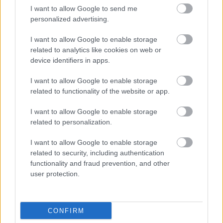
I want to allow Google to send me
personalized advertising.
A NAPOKBAN BEFEJEZŐDIK A GYŐRI
DÍSZKIVILÁGÍTÁS LEKAPCSOLÁSA
I want to allow Google to enable storage
related to analytics like cookies on web or
A város 77 helyszínén zajlik a munkavégzés, a Győr Projekt
device identifiers in apps.
kezelésében lévő épületek egy részét is érinti az intézkedés.
I want to allow Google to enable storage
Szólj hozzá!
related to functionality of the website or app.
I want to allow Google to enable storage
related to personalization.
I want to allow Google to enable storage
related to security, including authentication
functionality and fraud prevention, and other
user protection.
CONFIRM