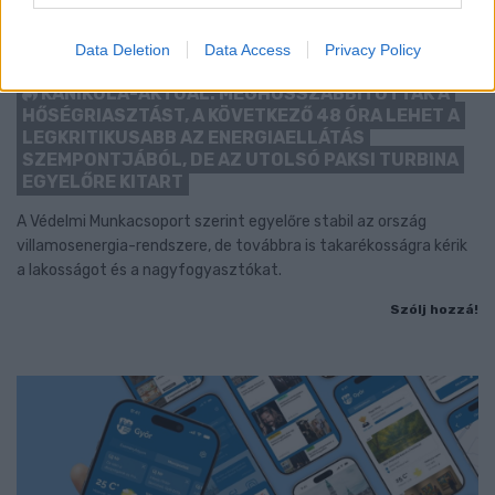
Data Deletion
Data Access
Privacy Policy
KÁNIKULA-AKTUÁL: MEGHOSSZABBÍTOTTÁK A
HŐSÉGRIASZTÁST, A KÖVETKEZŐ 48 ÓRA LEHET A
LEGKRITIKUSABB AZ ENERGIAELLÁTÁS
SZEMPONTJÁBÓL, DE AZ UTOLSÓ PAKSI TURBINA
EGYELŐRE KITART
A Védelmi Munkacsoport szerint egyelőre stabil az ország
villamosenergia-rendszere, de továbbra is takarékosságra kérik
a lakosságot és a nagyfogyasztókat.
Szólj hozzá!