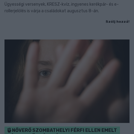
Ügyességi versenyek, KRESZ-kvíz, ingyenes kerékpár- és e-
rollerjelölés is várja a családokat augusztus 8-án.
Szólj hozzá!
NŐVERŐ SZOMBATHELYI FÉRFI ELLEN EMELT