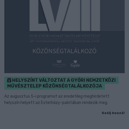
HELYSZÍNT VÁLTOZTAT A GYŐRI NEMZETKÖZI
MŰVÉSZTELEP KÖZÖNSÉGTALÁLKOZÓJA
Az augusztus 5-i programot az eredetileg meghirdetett
helyszín helyett az Esterházy-palotában rendezik meg.
Szólj hozzá!