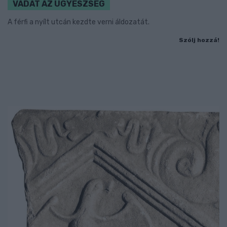
VÁDAT AZ ÜGYÉSZSÉG
A férfi a nyílt utcán kezdte verni áldozatát.
Szólj hozzá!