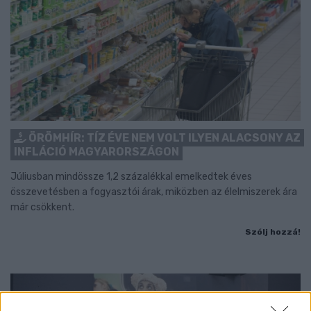
ÖRÖMHÍR: TÍZ ÉVE NEM VOLT ILYEN ALACSONY AZ
INFLÁCIÓ MAGYARORSZÁGON
Júliusban mindössze 1,2 százalékkal emelkedtek éves
összevetésben a fogyasztói árak, miközben az élelmiszerek ára
már csökkent.
Szólj hozzá!