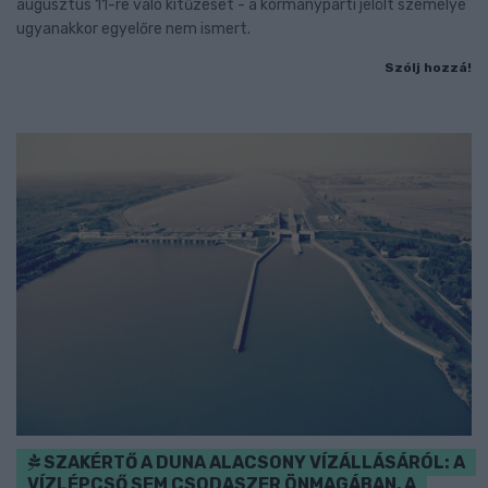
augusztus 11-re való kitűzését - a kormánypárti jelölt személye
ugyanakkor egyelőre nem ismert.
Szólj hozzá!
SZAKÉRTŐ A DUNA ALACSONY VÍZÁLLÁSÁRÓL: A
VÍZLÉPCSŐ SEM CSODASZER ÖNMAGÁBAN, A