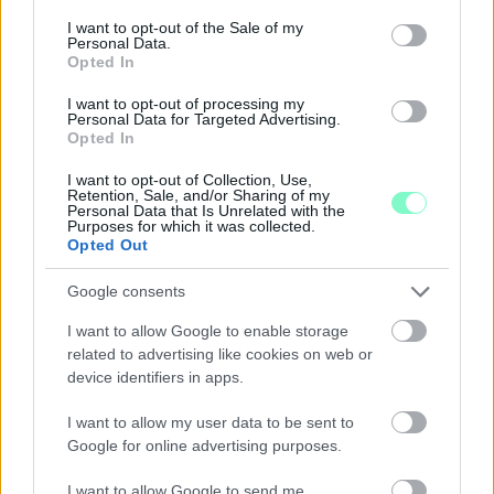
consent section.
I want to opt-out of the Sale of my
Personal Data.
Opted In
I want to opt-out of processing my
Personal Data for Targeted Advertising.
Opted In
I want to opt-out of Collection, Use,
Retention, Sale, and/or Sharing of my
Personal Data that Is Unrelated with the
Purposes for which it was collected.
Opted Out
Google consents
I want to allow Google to enable storage
ENERGIATAKARÉKOSSÁG: KORÁBBAN KEZDŐDIK
related to advertising like cookies on web or
A GYŐRI AUDI ETO KC PÉNTEKI FELKÉSZÜLÉSI
device identifiers in apps.
MÉRKŐZÉSE
I want to allow my user data to be sent to
Az energiaellátás tehermentesítése érdekében másfél órával
Google for online advertising purposes.
előrébb hozták a Brest Bretagne Handball elleni találkozó
kezdését.
I want to allow Google to send me