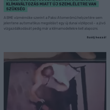
KLÍMAVÁLTOZÁS MIATT ÚJ SZEMLÉLETRE VAN
SZÜKSÉG
A BME vízmérnöke szerint a Paksi Atomerőmű helyzetére sem
jelentene automatikus megoldást egy új dunai vízlépcső - a jövő
vízgazdálkodását pedig már a klímamodellekre kell alapozni.
Szólj hozzá!