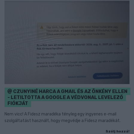
CZUNYINÉ HARCA A GMAIL ÉS AZ ÖNKÉNY ELLEN
- LETILTOTTA A GOOGLE A VÉDVONAL LEVELEZŐ
FIÓKJÁT
Nem vicc! A Fidesz maradéka tényleg egy ingyenes e-mail
szolgáltatást használt, hogy megvédje a Fidesz maradékát.
Szólj hozzá!