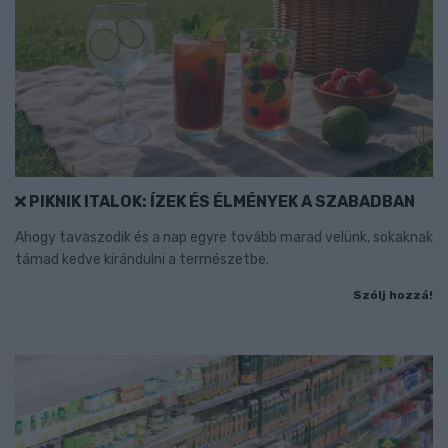
PIKNIK ITALOK: ÍZEK ÉS ÉLMÉNYEK A SZABADBAN
Ahogy tavaszodik és a nap egyre tovább marad velünk, sokaknak
támad kedve kirándulni a természetbe.
Szólj hozzá!