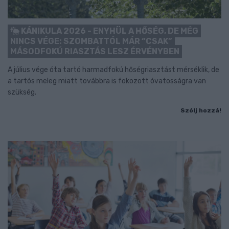
KÁNIKULA 2026 - ENYHÜL A HŐSÉG, DE MÉG
NINCS VÉGE: SZOMBATTÓL MÁR “CSAK”
MÁSODFOKÚ RIASZTÁS LESZ ÉRVÉNYBEN
A július vége óta tartó harmadfokú hőségriasztást mérséklik, de
a tartós meleg miatt továbbra is fokozott óvatosságra van
szükség.
Szólj hozzá!