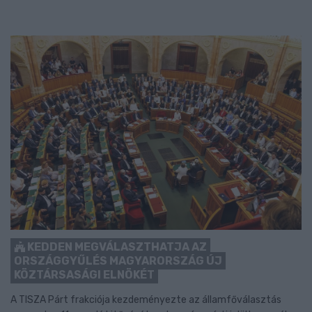
KEDDEN MEGVÁLASZTHATJA AZ
ORSZÁGGYŰLÉS MAGYARORSZÁG ÚJ
KÖZTÁRSASÁGI ELNÖKÉT
A TISZA Párt frakciója kezdeményezte az államfőválasztás