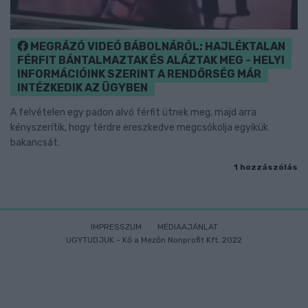
MEGRÁZÓ VIDEÓ BÁBOLNÁRÓL: HAJLÉKTALAN
FÉRFIT BÁNTALMAZTAK ÉS ALÁZTAK MEG - HELYI
INFORMÁCIÓINK SZERINT A RENDŐRSÉG MÁR
INTÉZKEDIK AZ ÜGYBEN
A felvételen egy padon alvó férfit ütnek meg, majd arra
kényszerítik, hogy térdre ereszkedve megcsókolja egyikük
bakancsát.
1 hozzászólás
IMPRESSZUM
MÉDIAAJÁNLAT
UGYTUDJUK - Kő a Mezőn Nonprofit Kft. 2022