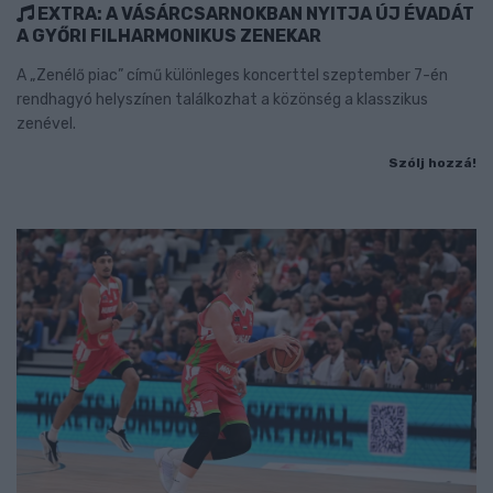
EXTRA: A VÁSÁRCSARNOKBAN NYITJA ÚJ ÉVADÁT
A GYŐRI FILHARMONIKUS ZENEKAR
A „Zenélő piac” című különleges koncerttel szeptember 7-én
rendhagyó helyszínen találkozhat a közönség a klasszikus
zenével.
Szólj hozzá!