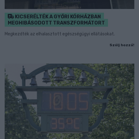
KICSERÉLTÉK A GYŐRI KÓRHÁZBAN
MEGHIBÁSODOTT TRANSZFORMÁTORT
Megkezdték az elhalasztott egészségügyi ellátásokat.
Szólj hozzá!