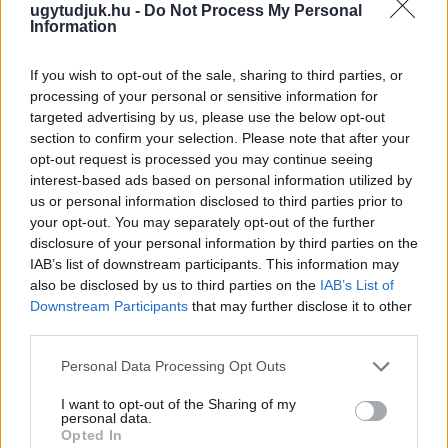
ugytudjuk.hu -
Do Not Process My Personal
Information
If you wish to opt-out of the sale, sharing to third parties, or
processing of your personal or sensitive information for
targeted advertising by us, please use the below opt-out
section to confirm your selection. Please note that after your
opt-out request is processed you may continue seeing
interest-based ads based on personal information utilized by
us or personal information disclosed to third parties prior to
your opt-out. You may separately opt-out of the further
disclosure of your personal information by third parties on the
A BAROKK ÖSSZES ÁRNYALATA ÉS MÉG EGY SOR
IAB’s list of downstream participants. This information may
KIVÁLÓ PROGRAM VÁR MINDENKIT EZEN A HÉTVÉGÉN
also be disclosed by us to third parties on the
IAB’s List of
GYŐRBEN
Downstream Participants
that may further disclose it to other
Középpontban a hagyományőrzés, de lesz Pogány Induló és
third parties.
Majka koncert, jóga szeánsz, “borhajózás” és egy csomó minden
Please note that this website/app uses one or more Google
Personal Data Processing Opt Outs
más.
services and may gather and store information including but
not limited to your visit or usage behaviour. You may click to
I want to opt-out of the Sharing of my
Szólj hozzá!
personal data.
grant or deny consent to Google and its third-party tags to
Opted In
use your data for below specified purposes in below Google