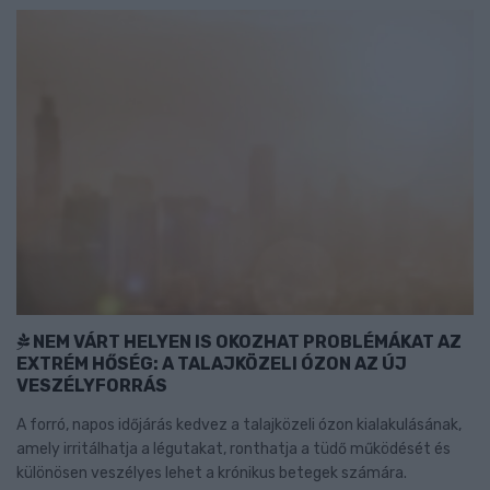
NEM VÁRT HELYEN IS OKOZHAT PROBLÉMÁKAT AZ
EXTRÉM HŐSÉG: A TALAJKÖZELI ÓZON AZ ÚJ
VESZÉLYFORRÁS
A forró, napos időjárás kedvez a talajközeli ózon kialakulásának,
amely irritálhatja a légutakat, ronthatja a tüdő működését és
különösen veszélyes lehet a krónikus betegek számára.