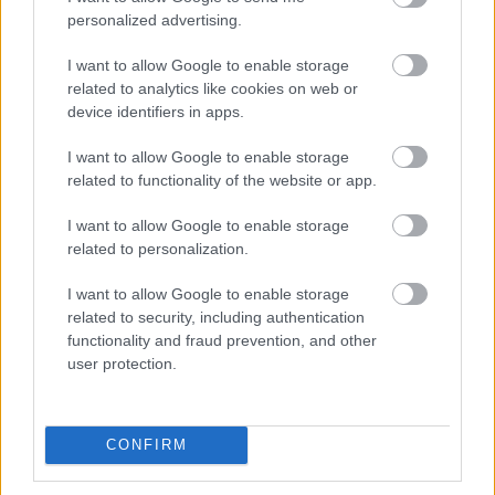
personalized advertising.
1 hozzászólás
I want to allow Google to enable storage
related to analytics like cookies on web or
device identifiers in apps.
I want to allow Google to enable storage
related to functionality of the website or app.
I want to allow Google to enable storage
related to personalization.
I want to allow Google to enable storage
related to security, including authentication
functionality and fraud prevention, and other
user protection.
BAROKK POMPÁBA ÖLTÖZIK A BELVÁROS:
CONFIRM
HÉTVÉGÉN RENDEZIK MEG A XXXIII. GYŐRI BAROKK
ESKÜVŐT