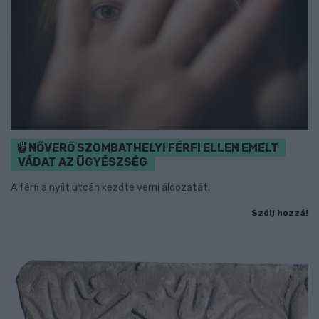
NŐVERŐ SZOMBATHELYI FÉRFI ELLEN EMELT
VÁDAT AZ ÜGYÉSZSÉG
A férfi a nyílt utcán kezdte verni áldozatát.
Szólj hozzá!