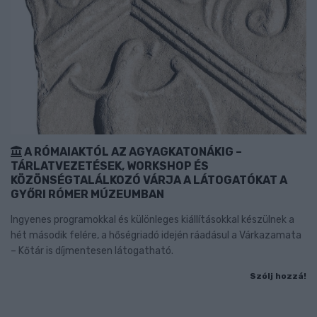
A RÓMAIAKTÓL AZ AGYAGKATONÁKIG –
TÁRLATVEZETÉSEK, WORKSHOP ÉS
KÖZÖNSÉGTALÁLKOZÓ VÁRJA A LÁTOGATÓKAT A
GYŐRI RÓMER MÚZEUMBAN
Ingyenes programokkal és különleges kiállításokkal készülnek a
hét második felére, a hőségriadó idején ráadásul a Várkazamata
– Kőtár is díjmentesen látogatható.
Szólj hozzá!