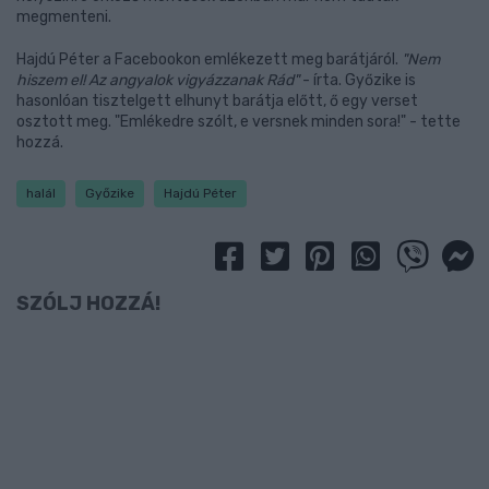
megmenteni.
Hajdú Péter a Facebookon emlékezett meg barátjáról.
"Nem
hiszem el! Az angyalok vigyázzanak Rád"
- írta. Győzike is
hasonlóan tisztelgett elhunyt barátja előtt, ő egy verset
osztott meg. "Emlékedre szólt, e versnek minden sora!" - tette
hozzá.
halál
Győzike
Hajdú Péter
SZÓLJ HOZZÁ!