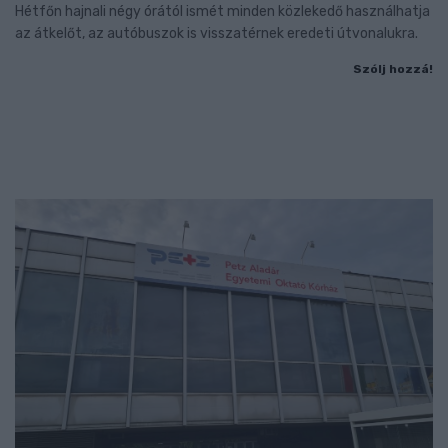
Hétfőn hajnali négy órától ismét minden közlekedő használhatja
az átkelőt, az autóbuszok is visszatérnek eredeti útvonalukra.
Szólj hozzá!