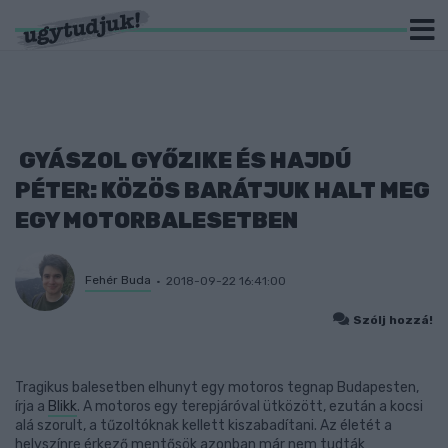
GYÁSZOL GYŐZIKE ÉS HAJDÚ
PÉTER: KÖZÖS BARÁTJUK HALT MEG
EGY MOTORBALESETBEN
Fehér Buda
2018-09-22 16:41:00
Szólj hozzá!
Tragikus balesetben elhunyt egy motoros tegnap Budapesten,
írja a
Blikk
. A motoros egy terepjáróval ütközött, ezután a kocsi
alá szorult, a tűzoltóknak kellett kiszabadítani. Az életét a
helyszínre érkező mentősök azonban már nem tudták