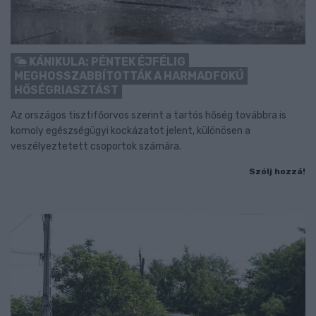
KÁNIKULA: PÉNTEK ÉJFÉLIG
MEGHOSSZABBÍTOTTÁK A HARMADFOKÚ
HŐSÉGRIASZTÁST
Az országos tisztifőorvos szerint a tartós hőség továbbra is
komoly egészségügyi kockázatot jelent, különösen a
veszélyeztetett csoportok számára.
Szólj hozzá!