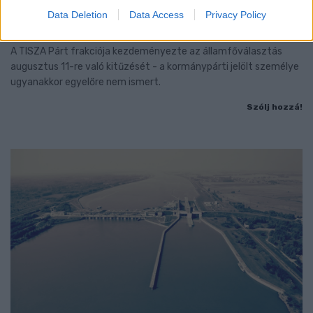
ORSZÁGGYŰLÉS MAGYARORSZÁG ÚJ
Data Deletion
Data Access
Privacy Policy
KÖZTÁRSASÁGI ELNÖKÉT
A TISZA Párt frakciója kezdeményezte az államfőválasztás
augusztus 11-re való kitűzését - a kormánypárti jelölt személye
ugyanakkor egyelőre nem ismert.
Szólj hozzá!