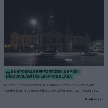
A NAPOKBAN BEFEJEZŐDIK A GYŐRI
DÍSZKIVILÁGÍTÁS LEKAPCSOLÁSA
A város 77 helyszínén zajlik a munkavégzés, a Győr Projekt
kezelésében lévő épületek egy részét is érinti az intézkedés.
Szólj hozzá!