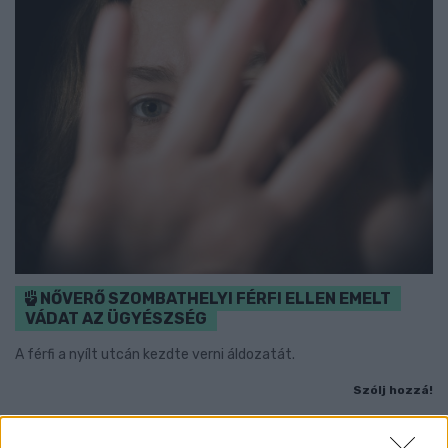
NŐVERŐ SZOMBATHELYI FÉRFI ELLEN EMELT
VÁDAT AZ ÜGYÉSZSÉG
A férfi a nyílt utcán kezdte verni áldozatát.
Szólj hozzá!