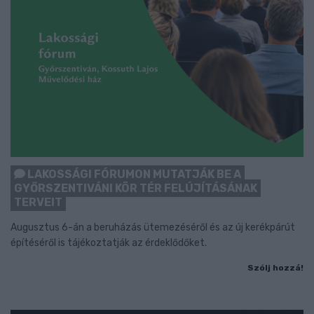
LAKOSSÁGI FÓRUMON MUTATJÁK BE A
GYŐRSZENTIVÁNI KÖR TÉR FELÚJÍTÁSÁNAK
TERVEIT
Augusztus 6-án a beruházás ütemezéséről és az új kerékpárút
építéséről is tájékoztatják az érdeklődőket.
Szólj hozzá!