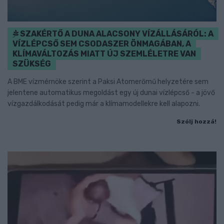
SZAKÉRTŐ A DUNA ALACSONY VÍZÁLLÁSÁRÓL: A
VÍZLÉPCSŐ SEM CSODASZER ÖNMAGÁBAN, A
KLÍMAVÁLTOZÁS MIATT ÚJ SZEMLÉLETRE VAN
SZÜKSÉG
A BME vízmérnöke szerint a Paksi Atomerőmű helyzetére sem
jelentene automatikus megoldást egy új dunai vízlépcső - a jövő
vízgazdálkodását pedig már a klímamodellekre kell alapozni.
Szólj hozzá!