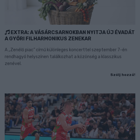
EXTRA: A VÁSÁRCSARNOKBAN NYITJA ÚJ ÉVADÁT
A GYŐRI FILHARMONIKUS ZENEKAR
A „Zenélő piac” című különleges koncerttel szeptember 7-én
rendhagyó helyszínen találkozhat a közönség a klasszikus
zenével.
Szólj hozzá!