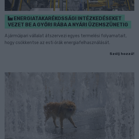
ENERGIATAKARÉKOSSÁGI INTÉZKEDÉSEKET
VEZET BE A GYŐRI RÁBA A NYÁRI ÜZEMSZÜNETIG
A járműipari vállalat átszervezi egyes termelési folyamatait,
hogy csökkentse az esti órák energiafelhasználását.
Szólj hozzá!