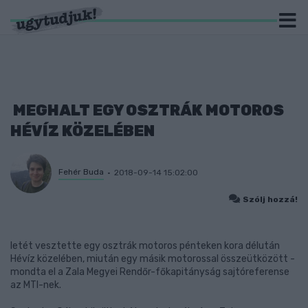
MEGHALT EGY OSZTRÁK MOTOROS
HÉVÍZ KÖZELÉBEN
Fehér Buda
2018-09-14 15:02:00
Szólj hozzá!
letét vesztette egy osztrák motoros pénteken kora délután
Hévíz közelében, miután egy másik motorossal összeütközött -
mondta el a Zala Megyei Rendőr-főkapitányság sajtóreferense
az MTI-nek.