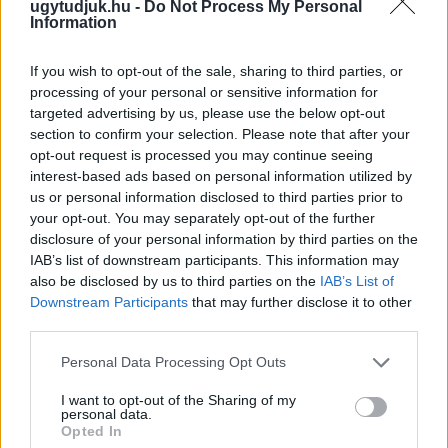
ugytudjuk.hu -
Do Not Process My Personal
Information
If you wish to opt-out of the sale, sharing to third parties, or
processing of your personal or sensitive information for
targeted advertising by us, please use the below opt-out
section to confirm your selection. Please note that after your
opt-out request is processed you may continue seeing
interest-based ads based on personal information utilized by
us or personal information disclosed to third parties prior to
your opt-out. You may separately opt-out of the further
disclosure of your personal information by third parties on the
IAB’s list of downstream participants. This information may
also be disclosed by us to third parties on the
IAB’s List of
Downstream Participants
that may further disclose it to other
A RÓMAIAKTÓL AZ AGYAGKATONÁKIG –
third parties.
TÁRLATVEZETÉSEK, WORKSHOP ÉS
KÖZÖNSÉGTALÁLKOZÓ VÁRJA A LÁTOGATÓKAT A
Please note that this website/app uses one or more Google
Personal Data Processing Opt Outs
GYŐRI RÓMER MÚZEUMBAN
services and may gather and store information including but
not limited to your visit or usage behaviour. You may click to
I want to opt-out of the Sharing of my
Ingyenes programokkal és különleges kiállításokkal készülnek a
personal data.
grant or deny consent to Google and its third-party tags to
hét második felére, a hőségriadó idején ráadásul a Várkazamata
Opted In
use your data for below specified purposes in below Google
– Kőtár is díjmentesen látogatható.