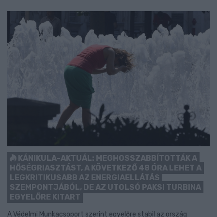
KÁNIKULA-AKTUÁL: MEGHOSSZABBÍTOTTÁK A
HŐSÉGRIASZTÁST, A KÖVETKEZŐ 48 ÓRA LEHET A
LEGKRITIKUSABB AZ ENERGIAELLÁTÁS
SZEMPONTJÁBÓL, DE AZ UTOLSÓ PAKSI TURBINA
EGYELŐRE KITART
A Védelmi Munkacsoport szerint egyelőre stabil az ország