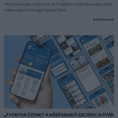
villamosenergia-rendszere, de továbbra is takarékosságra kérik
a lakosságot és a nagyfogyasztókat.
Szólj hozzá!
FONTOS ÜZENET A HŐSÉGRIADÓ IDEJÉRE: A GYŐR