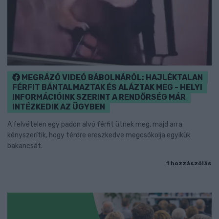
MEGRÁZÓ VIDEÓ BÁBOLNÁRÓL: HAJLÉKTALAN
FÉRFIT BÁNTALMAZTAK ÉS ALÁZTAK MEG - HELYI
INFORMÁCIÓINK SZERINT A RENDŐRSÉG MÁR
INTÉZKEDIK AZ ÜGYBEN
A felvételen egy padon alvó férfit ütnek meg, majd arra
kényszerítik, hogy térdre ereszkedve megcsókolja egyikük
bakancsát.
1 hozzászólás