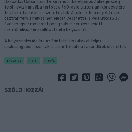
Szabados Gábor közölte: két motorkerékpáros Zalaegerszeg
felől Hévíz irányába tartott a 760-as jelű úton, amikor egyelőre
tisztázatlan okból összeütköztek. A balesetben egy 40 éves
osztrák férfi a helyszínen életét vesztette, a vele ütköző 37
éves magyar motorost pedig súlyos sérülései miatt
mentőhelikopter szállította el a helyszínről.
A helyszínelés idejére az érintett útszakaszt teljes
szélességében lezárták, a járműforgalmat a rendőrök elterelték.
motoros
halál
Hévíz
SZÓLJ HOZZÁ!