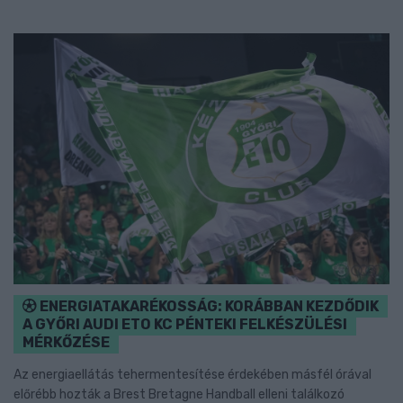
ENERGIATAKARÉKOSSÁG: KORÁBBAN KEZDŐDIK
A GYŐRI AUDI ETO KC PÉNTEKI FELKÉSZÜLÉSI
MÉRKŐZÉSE
Az energiaellátás tehermentesítése érdekében másfél órával
előrébb hozták a Brest Bretagne Handball elleni találkozó