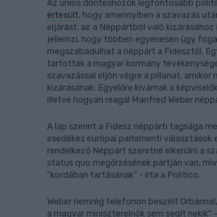
Az uniós döntéshozók legfontosabb politik
értesült
, hogy amennyiben a szavazás utá
eljárást, az a Néppártból való kizárásáho
jellemzi, hogy többen egyenesen úgy foga
megszabadulhat a néppárt a Fidesztől. Eg
tartották a magyar kormány tevékenységé
szavazással eljön végre a pillanat, amiko
kizárásának. Egyelőre kivárnak a képviselő
illetve hogyan reagál Manfred Weber néppá
A lap szerint a Fidesz néppárti tagsága me
esedékes európai parlamenti választások e
rendelkező Néppárt szeretné elkerülni a s
status quo megőrzésének pártján van, mive
"kordában tartásának" - írta a Politico.
Weber nemrég telefonon beszélt Orbánnal, 
a magyar miniszterelnök sem segít nekik" -