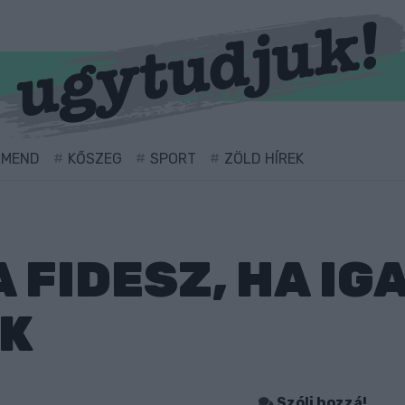
RMEND
KŐSZEG
SPORT
ZÖLD HÍREK
 FIDESZ, HA IG
AK
Szólj hozzá!