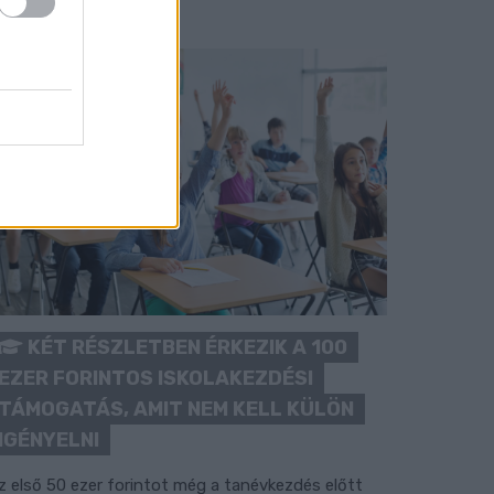
KÉT RÉSZLETBEN ÉRKEZIK A 100
EZER FORINTOS ISKOLAKEZDÉSI
TÁMOGATÁS, AMIT NEM KELL KÜLÖN
IGÉNYELNI
z első 50 ezer forintot még a tanévkezdés előtt