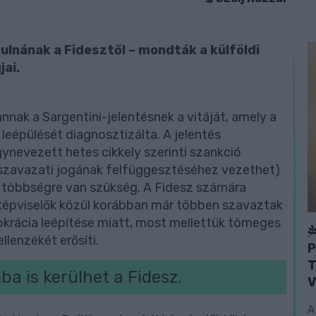
lnának a Fidesztől – mondták a külföldi
jai.
nnak a Sargentini-jelentésnek a vitáját, amely a
eépülését diagnosztizálta. A jelentés
gynevezett hetes cikkely szerinti szankció
szavazati jogának felfüggesztéséhez vezethet)
 többségre van szükség. A Fidesz számára
képviselők közül korábban már többen szavaztak
rácia leépítése miatt, most mellettük tömeges
llenzékét erősíti.
P
T
a is kerülhet a Fidesz.
V
A