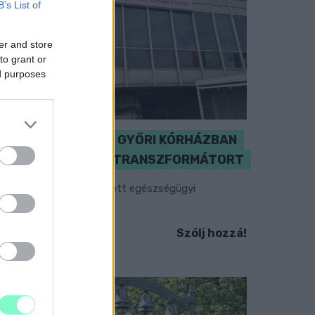
B’s List of
er and store
to grant or
ed purposes
KICSERÉLTÉK A GYŐRI KÓRHÁZBAN
MEGHIBÁSODOTT TRANSZFORMÁTORT
egkezdték az elhalasztott egészségügyi
llátásokat.
Szólj hozzá!