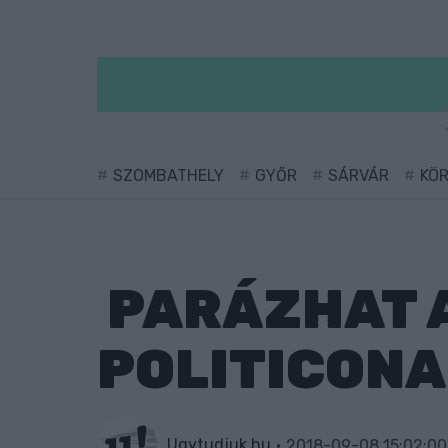
SZOMBATHELY
GYŐR
SÁRVÁR
KÖ
PARÁZHAT A
POLITICON
Ugytudjuk.hu
2018-09-08 15:02:00