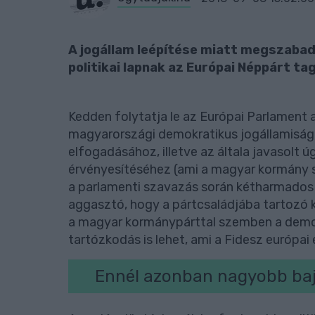
A jogállam leépítése miatt megszabadu
politikai lapnak az Európai Néppárt tag
Kedden folytatja le az Európai Parlament a
magyarországi demokratikus jogállamiság l
elfogadásához, illetve az általa javasolt ú
érvényesítéséhez (ami a magyar kormány 
a parlamenti szavazás során kétharmados
aggasztó, hogy a pártcsaládjába tartozó 
a magyar kormánypárttal szemben a demok
tartózkodás is lehet, ami a Fidesz európai e
Ennél azonban nagyobb bajb