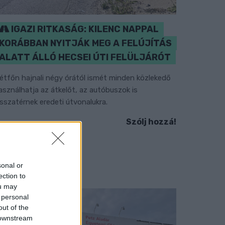
IGAZI RITKASÁG: KILENC NAPPAL
KORÁBBAN NYITJÁK MEG A FELÚJÍTÁS
ALATT ÁLLÓ HECSEI ÚTI FELÜLJÁRÓT
étfőn hajnali négy órától ismét minden közlekedő
asználhatja az átkelőt, az autóbuszok is
isszatérnek eredeti útvonalukra.
Szólj hozzá!
sonal or
ection to
ou may
 personal
out of the
 downstream