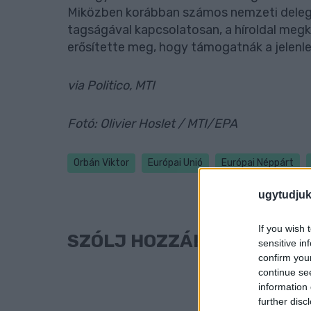
Miközben korábban számos nemzeti delegác
tagságával kapcsolatosan, a híroldal meg
erősítette meg, hogy támogatnák a jelenleg
via Politico, MTI
Fotó: Olivier Hoslet / MTI/EPA
Orbán Viktor
Európai Unió
Európai Néppárt
ugytudjuk
If you wish 
SZÓLJ HOZZÁ!
sensitive in
confirm you
continue se
information 
further disc