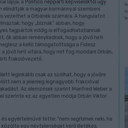
ai lapja, a
Politico néppárti képviselőktől úgy
k
n elindítják a magyar kormánnyal szembeni
r
z is vezethet a Orbánék számára. A hangulatot
l
lmaztak, hogy „bíznak” abban, hogy
yes tagpártok eddig is elfogadhatatlannak
t, ők abban reménykednek, hogy a jövő heti
r meglesz a kellő támogatottsága a Fidesz
k a jövő heti vitára, hogy mit fog mondani Orbán,
rti frakcióvezető.
llett leginkább csak az szólhat, hogy a jövőre
lőtt nem a jelenleg legnagyobb frakcióval
zakadást. Az elemzések szerint Manfred Weber a
l szerinte ez az egyetlen módja Orbán Viktor
és egyértelművé tette: "nem segítenek neki, ha
 közölte egy névtelenséget kérő illetékes.