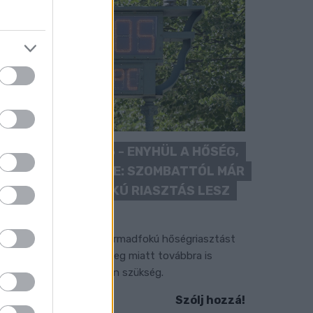
KÁNIKULA 2026 - ENYHÜL A HŐSÉG,
DE MÉG NINCS VÉGE: SZOMBATTÓL MÁR
“CSAK” MÁSODFOKÚ RIASZTÁS LESZ
ÉRVÉNYBEN
 július vége óta tartó harmadfokú hőségriasztást
érséklik, de a tartós meleg miatt továbbra is
okozott óvatosságra van szükség.
Szólj hozzá!