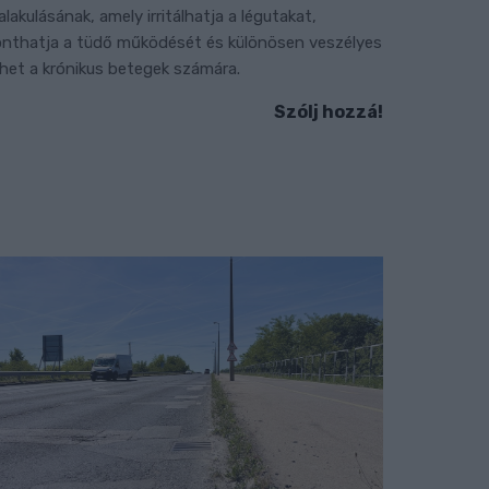
ialakulásának, amely irritálhatja a légutakat,
onthatja a tüdő működését és különösen veszélyes
ehet a krónikus betegek számára.
Szólj hozzá!