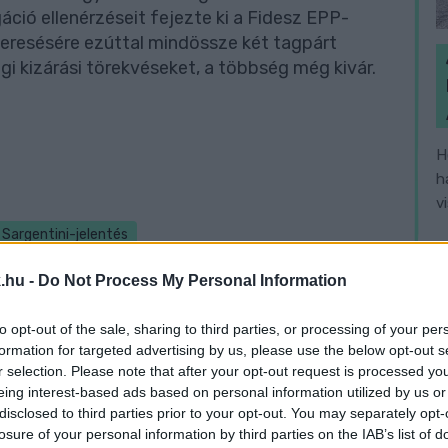
ió ellenérzéseit fejezte ki a Fidesz EPP-
keresésére ezúttal mindössze két tagpárt
i kizárási törekvéseket, a többség még kivár.
H
h
v
Sargentini-jelentés
.hu -
Do Not Process My Personal Information
to opt-out of the sale, sharing to third parties, or processing of your per
formation for targeted advertising by us, please use the below opt-out s
r selection. Please note that after your opt-out request is processed y
eing interest-based ads based on personal information utilized by us or
disclosed to third parties prior to your opt-out. You may separately opt-
losure of your personal information by third parties on the IAB’s list of