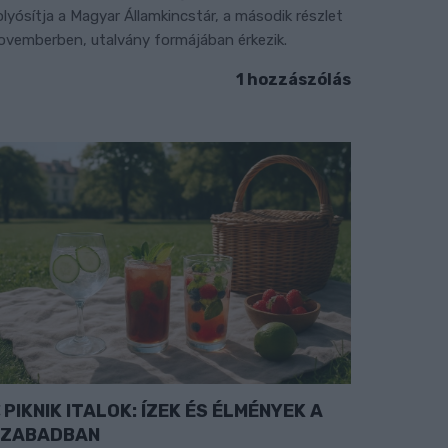
olyósítja a Magyar Államkincstár, a második részlet
ovemberben, utalvány formájában érkezik.
1 hozzászólás
PIKNIK ITALOK: ÍZEK ÉS ÉLMÉNYEK A
SZABADBAN